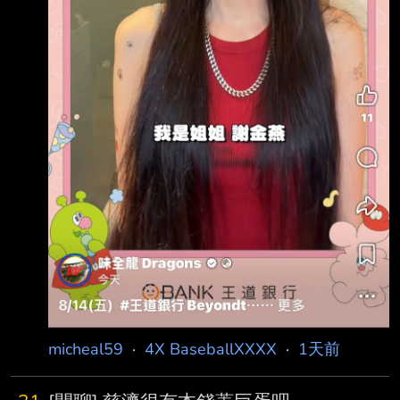
micheal59
·
4X BaseballXXXX
·
1天前