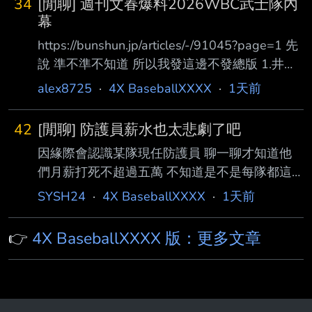
34
[閒聊] 週刊文春爆料2026WBC武士隊內
幕
https://bunshun.jp/articles/-/91045?page=1 先
說 準不準不知道 所以我發這邊不發總版 1.井端
監督的溝通能力很差，連大谷都私下問隊友「他
alex8725
·
4X BaseballXXXX
·
1天前
真的都不笑嗎？」 2.首席教練金子誠溝通能力也
很差，有球員抱怨甚至在比賽中，還會突然被問
42
[閒聊] 防護員薪水也太悲劇了吧
到：『下一個 打席你能代打上場嗎？』由於我
因緣際會認識某隊現任防護員 聊一聊才知道他
們毫無準備，根本無法做到 3.輸球後金子誠把鍋
們月薪打死不超過五萬 不知道是不是每隊都這
推給選手，更是讓休息室氣氛徹底崩盤 4.能見篤
樣 還是我對“職業”兩個字有太多幻想 但一整天
史跟吉見一起的調度規劃混亂 原本對委內瑞拉
SYSH24
·
4X BaseballXXXX
·
1天前
都要跟著 從早到夜練完 每天超過12小時都很正
是要菊池雄星上去投 結果變成隅田知一郎 伊藤
常 除非可以回家不然就都要跟選手關在一起 選
大海只練投五球就直接上了
👉
4X BaseballXXXX 版：更多文章
手一整天不管有沒有在訓練都要靠防護員維持
很多人還會請他們開訓練菜單 可以說季前季後
很多方面都要靠防護員 講他們掌握球員半個命
脈也不為過 結果這個專業有夠不值錢欸 說真的