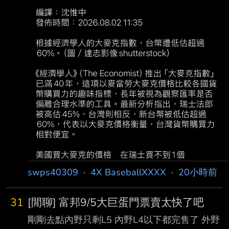
swps40309
·
4X BaseballXXXX
·
20小時前
31
[閒聊] 富邦9/5大巨蛋門票賣太快了吧
剛剛去點內野只剩L5 內野L4以下都完售了 外野