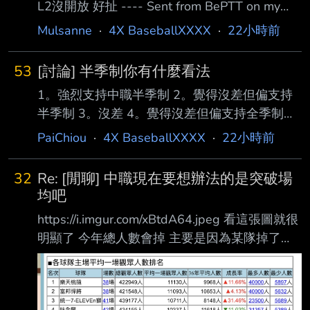
L2沒開放 好扯 ---- Sent from BePTT on my
iPhone 15 Pro Max --
Mulsanne
·
4X BaseballXXXX
·
22小時前
53
[討論] 半季制你有什麼看法
1。強烈支持中職半季制 2。覺得沒差但偏支持
半季制 3。沒差 4。覺得沒差但偏支持全季制
5。強烈支持中職全季制 我是4 你呢 --
PaiChiou
·
4X BaseballXXXX
·
22小時前
32
Re: [閒聊] 中職現在要想辦法的是突破場
均吧
https://i.imgur.com/xBtdA64.jpeg 看這張圖就很
明顯了 今年總人數會掉 主要是因為某隊掉了
24.8%入場啊 等於少了四分之一觀眾 其他五隊
要補很困難啊 --