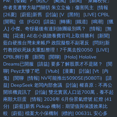
Fw:
[發錢]
F
快訊／
[颱風]
[新聞] 「萊爾校長」
作者竟遭警方敲門關切 朱立立倫：傷害民主
[情報
[26夏]
[蔚藍]新舊
[討論] [V
[黑特]
[LIVE] CPBL
[開戰]
信
[FGO]
[請益]
[轉播]
[鐵道]
[鳴潮]
[獵
人] 小傑、奇犽最後有達到旅團級別嗎？
[情報]
[無
職]
[花邊] AE在小孩贍養費官司上取得勝利
[新聞]
藍白硬推台灣未來帳戶 政院擬祭不副署反
[問卦]新
竹教授砍死妹夫重點整理！7千萬去投0050
[LIVE]
CPBL例行賽
[新聞]
[閒聊]
[Holo] Hololive
Dreams已開服
[請益] 要多了解股票才不是賭？
[閒
聊] Peyz太慘了吧
［Vtub]
[漫畫]
[討論] [Vt
[內
鬼]
[閒聊
[情報] NV可能推出5090SE(5080Ti)
[請
益] DeepSeek 老闆內部會議
[討論] 權喜原：不再公
開班機資訊了
[討論] 雙北實居人口近700萬，養不起
兩顆大巨蛋
[情報] 2026年 6月份景氣燈號 紅燈 (41
分)
[蔚藍]新舊 Pickup 機制：期望值與保護效果比
較
[蔚藍] 檔案大小保機制
[標的] 00631L 安心多