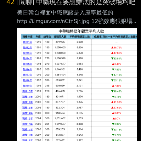
42
[閒聊] 中職現在要想辦法的是突破場均吧
美日韓台裡面中職應該是入座率最低的
http://i.imgur.com/nCtnSjr.jpg 12強效應狠狠場
均破了三千 但今年目前還是下滑2%，而且平日
票房就是差 甚至假日還要靠活動日才有辦法滿
場 中職今年目前滿場也8場而已 -- --