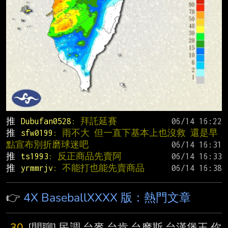
推 
Dubufan0528
: 拜託延賽
推 
sfw0199
: 雨不大 但一直下基本上也沒救 還是早
點宣布別折磨球迷吧
推 
ts1993
: 反正商品先賣阿
推 
yrmmrjv
: 不能打也能先賣商品
👉
4X BaseballXXXX 版：熱門文章
30
[閒聊] 民調 台麥 台肯 台摩斯 台漢堡王 你