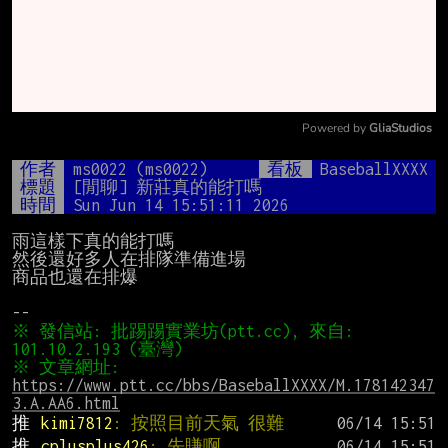
Powered by 
GliaStudios
Mute
作者
ms0022 (ms0022)
看板
BaseballXXXX
標題
[閒聊] 新莊真的能打嗎
時間
Sun Jun 14 15:51:11 2026
雨這樣下真的能打嗎

然後還好多人在排隊準備進場

商品也還在排爆

※ 發信站: 批踢踢實業坊(ptt.cc), 來自: 
※ 文章網址: 
https://www.ptt.cc/bbs/BaseballXXXX/M.178142347
3.A.AA6.html
推 
kimi7812
: 按照目前天氣 很難
推 
cplusplus426
: 先賺啊