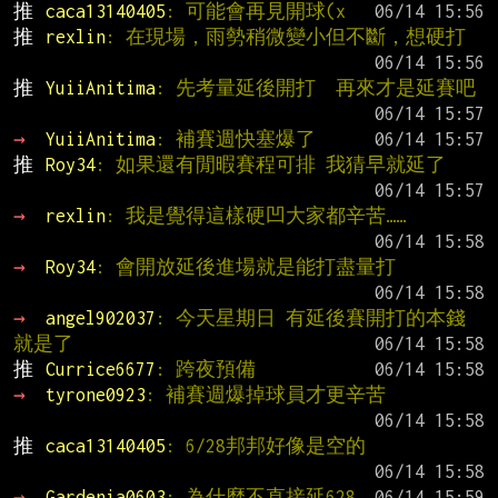
推 
caca13140405
: 可能會再見開球(x
推 
rexlin
: 在現場，雨勢稍微變小但不斷，想硬打
推 
YuiiAnitima
: 先考量延後開打  再來才是延賽吧
→ 
YuiiAnitima
: 補賽週快塞爆了
推 
Roy34
: 如果還有閒暇賽程可排 我猜早就延了
→ 
rexlin
: 我是覺得這樣硬凹大家都辛苦……
→ 
Roy34
: 會開放延後進場就是能打盡量打
→ 
angel902037
: 今天星期日 有延後賽開打的本錢
就是了
推 
Currice6677
: 跨夜預備
→ 
tyrone0923
: 補賽週爆掉球員才更辛苦
推 
caca13140405
: 6/28邦邦好像是空的
→ 
Gardenia0603
: 為什麼不直接延628