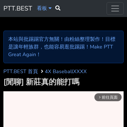
PTT.BEST
看板
本站與批踢踢官方無關！由粉絲整理製作！目標
是讓年輕族群，也能容易逛批踢踢！Make PTT
Great Again！
PTT.BEST 首頁
4X BaseballXXXX
[閒聊] 新莊真的能打嗎
前往頁面
arrow_forward_ios