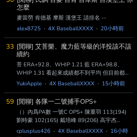
怎麼
麥當勞 肯德基 摩斯 漢堡王 請排名 --
alex8725
·
4X BaseballXXXX
·
20小時前
33
[閒聊] 艾菩樂、魔力藍等級的洋投該不該
續約
菩 ERA+92.8、WHIP 1.21 藍 ERA+98.8、
WHIP 1.31 看起來成績都不到平均 但目前都已
經吃破百局了 這種能穩定吃局數的工作馬洋
YukiApple
·
4X BaseballXXXX
·
15小時前
投，該續約嗎？ --
59
[閒聊] 各隊一二號捕手OPS+
（）內爲PA數 一號C OPS+ 陳重羽 113(194)
劉時豪 102(165) 戴培峰 89(206) 高宇杰
84(226) 蔣少宏 70(178) 宋嘉翔 48(206) 二號C
cplusplus426
·
4X BaseballXXXX
·
16小時
OPS+ 林辰勳 91(115) 張翔 74(92) 張育豪