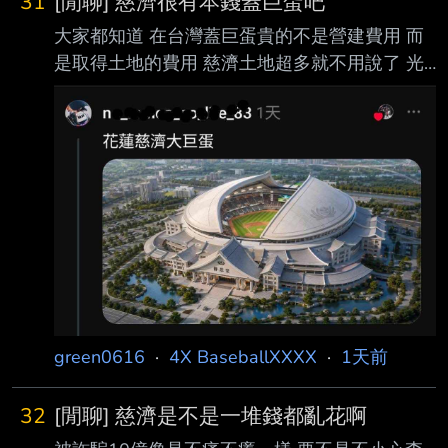
31
[閒聊] 慈濟很有本錢蓋巨蛋吧
大家都知道 在台灣蓋巨蛋貴的不是營建費用 而
是取得土地的費用 慈濟土地超多就不用說了 光
是花蓮的土地就可以蓋N座巨蛋了 另外 慈濟在
內湖區大湖公園對面 有一大片土地 當時想要蓋
精舍結果被抗議 所以後來不了了之 現在拿那那
塊地出來蓋巨蛋 應該反彈力道比蓋精舍小吧 慈
濟洗白是不是就靠這次了 --
green0616
·
4X BaseballXXXX
·
1天前
32
[閒聊] 慈濟是不是一堆錢都亂花啊