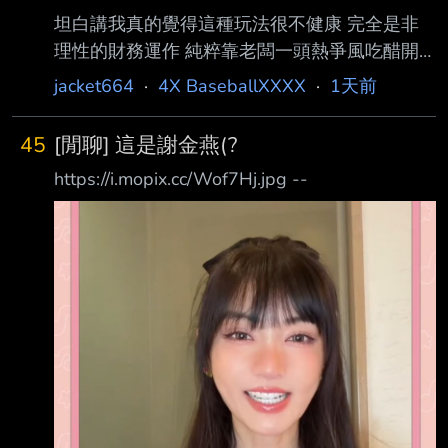
坦白講我真的覺得這種玩法很不健康 完全是非
理性的財務運作 純粹靠老闆一頭熱爭風吃醋開
出來的價錢 這是能持續多久？ 所有加盟的球隊
jacket664
·
4X BaseballXXXX
·
1天前
都願意這樣玩? 如果有經紀公司開始拿翹 到頭來
反逼中職開一些不合理的數字 我真的建議領隊
45
[閒聊] 這是謝金燕(?
會議開始討論薪資上限 ----- Sent from JPTT on
https://i.mopix.cc/Wof7Hj.jpg --
my iPhone -- 希望如此，現在給球員待遇已經不
差了，也是希望球團財務健康才能永續經營 台
籃版也開始質疑這個數字了 有能力破紀錄的都
選擇旅外啦 不是所有人都懂，就怕球迷瞎起鬨