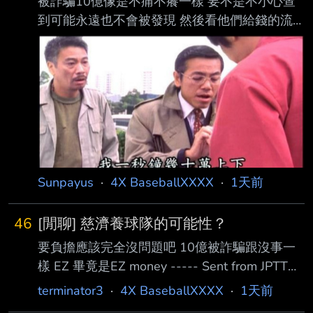
被詐騙10億像是不痛不癢一樣 要不是不小心查
到可能永遠也不會被發現 然後看他們給錢的流
程也超隨便 資產好幾千億這樣管錢也是神奇 這
麼大筆的金額都不在乎了 其他幾百幾千萬的款
項會不會也是隨便花啊 --
Sunpayus
·
4X BaseballXXXX
·
1天前
46
[閒聊] 慈濟養球隊的可能性？
要負擔應該完全沒問題吧 10億被詐騙跟沒事一
樣 EZ 畢竟是EZ money ----- Sent from JPTT
on my iPhone --
terminator3
·
4X BaseballXXXX
·
1天前