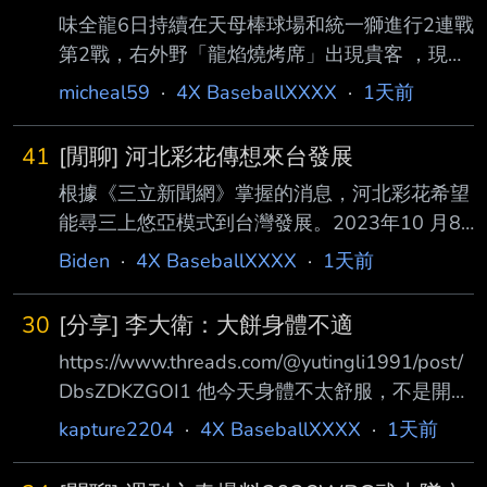
味全龍6日持續在天母棒球場和統一獅進行2連戰
第2戰，右外野「龍焰燒烤席」出現貴客 ，現役
AV女優河北彩花帶著影音團隊到場拍攝Vlog還
micheal59
·
4X BaseballXXXX
·
1天前
登上球場大螢幕，根據《三立新聞網 》了解，
河北彩花這次到球場是透過友人牽線的私人行
41
[閒聊] 河北彩花傳想來台發展
程，味全龍球團並不知情，但很歡 迎各界人士
根據《三立新聞網》掌握的消息，河北彩花希望
進場體驗味全龍主場氛圍。 --
能尋三上悠亞模式到台灣發展。2023年10 月8
日三上悠亞受邀到味全龍開球，還登上應援舞台
Biden
·
4X BaseballXXXX
·
1天前
體驗「一日小龍女」，當時三上悠亞 冒雨應援
相當敬業，但前AV女優的身分還是掀起不少討
30
[分享] 李大衛：大餅身體不適
論。以河北彩花目前的身分，要以 啦啦隊身分
https://www.threads.com/@yutingli1991/post/
登上中職應援舞台，難度相當高。 --
DbsZDKZGOI1 他今天身體不太舒服，不是開玩
笑地那種，祝福他快點好起來！ 怕 總之不要是
kapture2204
·
4X BaseballXXXX
·
1天前
心臟 千萬拜託 --