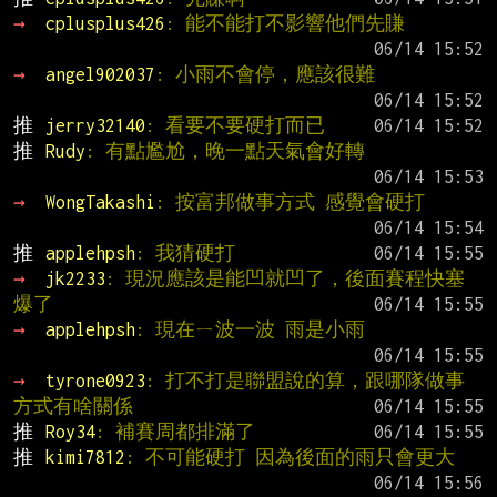
→ 
cplusplus426
: 能不能打不影響他們先賺
→ 
angel902037
: 小雨不會停，應該很難
推 
jerry32140
: 看要不要硬打而已
推 
Rudy
: 有點尷尬，晚一點天氣會好轉
→ 
WongTakashi
: 按富邦做事方式 感覺會硬打
推 
applehpsh
: 我猜硬打
→ 
jk2233
: 現況應該是能凹就凹了，後面賽程快塞
爆了
→ 
applehpsh
: 現在ㄧ波一波 雨是小雨
→ 
tyrone0923
: 打不打是聯盟說的算，跟哪隊做事
方式有啥關係
推 
Roy34
: 補賽周都排滿了
推 
kimi7812
: 不可能硬打 因為後面的雨只會更大