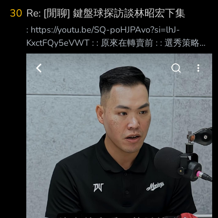
30
Re: [閒聊] 鍵盤球探訪談林昭宏下集
: https://youtu.be/SQ-poHJPAvo?si=lhJ-
KxctFQy5eVWT : : 原來在轉賣前 : : 選秀策略的
變化早已有端倪 : : 不過義大在轉賣那年 : : 選的
還是大寶 : : 雖然花賢差點簽不下來 : : 但選秀策
略似乎沒受轉賣風波影響? : : -- 昭宏真的很像大
聖(X) https://i.imgur.com/nn0HM4H.jpeg
https://i.imgur.com/vQ92QRr.jpeg 這兩集真的非
常好聽 剛聽完下集印象最深刻的幾個點 1.何品
是