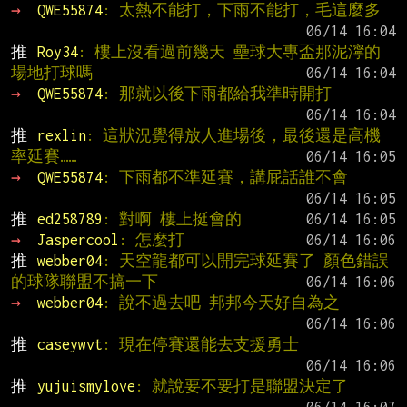
→ 
QWE55874
: 太熱不能打，下雨不能打，毛這麼多
推 
Roy34
: 樓上沒看過前幾天 壘球大專盃那泥濘的
場地打球嗎
→ 
QWE55874
: 那就以後下雨都給我準時開打
推 
rexlin
: 這狀況覺得放人進場後，最後還是高機
率延賽……
→ 
QWE55874
: 下雨都不準延賽，講屁話誰不會
推 
ed258789
: 對啊 樓上挺會的
→ 
Jaspercool
: 怎麼打
推 
webber04
: 天空龍都可以開完球延賽了 顏色錯誤
的球隊聯盟不搞一下
→ 
webber04
: 說不過去吧 邦邦今天好自為之
推 
caseywvt
: 現在停賽還能去支援勇士
推 
yujuismylove
: 就說要不要打是聯盟決定了