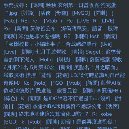
與其要花高薪養一堆沒表現的冗員在二軍 還不
熱門搜尋
：
[鳴潮] 秧秧·玄翎第一日營收 酷狗完蛋
如把那些好幾十萬隨便挪一點給後勤團隊的大家
了.jpg
[討論]
[活俠
[母雞]
[MyGO]
[問卦]
[
球團那麼有錢結果對非球員員工這麼摳
[Fate]
RE:
re
［Vtub
r
Re
[LIVE
R
[LIVE]
Re:
[新聞] 黃偉哲公布「深偽蔣萬安」語音 殷瑋
[閒聊] 米池是罪大惡極嗎
RE
[閒聊] Josh
[新聞]
「萊爾校長」小編出事了！合成總統聲音
[live]
[Live]
[閒聊] 七月手遊營收
[情報] Siegel：追求苦
命的剩下湖人
[Holo]
[購機]
[閒聊] 蔚藍檔案 營收
6月第21名 5月第40名
[新聞] 美點名「月之暗面」
竊取技術 指控「蒸餾
[花邊] LBJ談何時意識到自己能
超越MJ
Ko
[holo]
[FGO
[Vtub]
[新聞] 藍營AI深
偽賴清德影片 民進黨：假冒元首
[閒聊] 李冠儀FB (
[棕色]
K
[閒聊] 是JDG陣容不行還是Tabe沒料
[討
論] [
[花邊] 杰倫:NBA球員薪資不應該公開
[活俠]
[閒聊] 終末地基建這次算簡化...嗎?
7
R:
kobe
[BGD]
k
[vtub]
[閒聊] 朗報！羅傑再度進監獄！