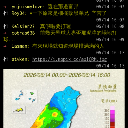
→ 
yujuismylove
: 還在那邊富邦
推 
Roy34
: A一下原來是柵欄政黑弟兄 辛苦了
推 
Kelsier27
: 真假啦要打喔
→ 
cobras638
: 前幾天壘球大專盃那泥濘的場地打
球...
→ 
Lasman
: 有來現場就知道現場排滿滿的人
推 
stvken
: 
https://i.mopix.cc/aplQRM.jpg