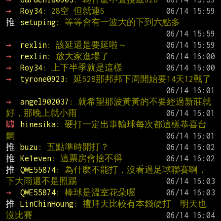
→ 
Roy34
: 28空 但就連6
推 
setuping
: 等等會有一波大的下到六點多
→ 
rexlin
: 該延還是要延啦～
→ 
rexlin
: 放大家進場了
→ 
Roy34
: 上下半季就是這樣
→ 
tyrone0923
: 延628那邦邦下周開始要14天12戰了
→ 
angel902037
: 就希望那波黃黃的不要經過新莊就
好，那晚上就小雨
噓 
hinesika
: 硬打一定出事輸球每次都這樣恭喜台
鋼
推 
buzu
: 五點準時開打？
推 
Ke1even
: 這票房會捨不得
推 
QWE55874
: 為什麼不能打，沒看過足球聯賽啊，
下大雨還不是照踢
→ 
QWE55874
: 棒球是溫室花朵喔
推 
LinChinHoung
: 禮拜天比較有本錢硬打  明天也
沒比賽