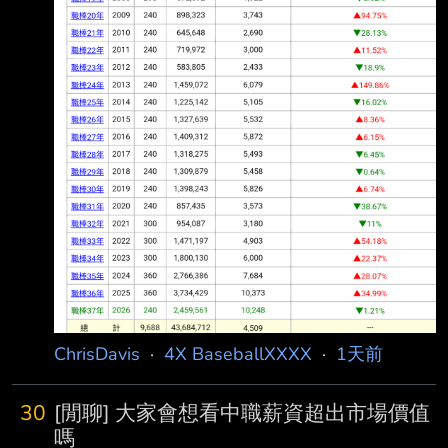
ChrisDavis
·
4X BaseballXXXX
·
1天前
30
[閒聊] 大家會想看中職薪資超出市場價值
嗎