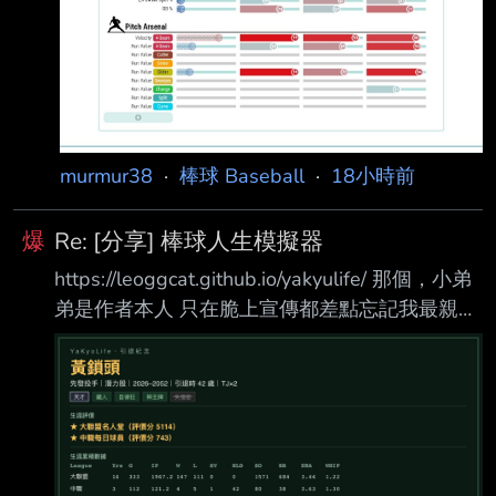
murmur38
·
棒球 Baseball
·
18小時前
爆
Re: [分享] 棒球人生模擬器
https://leoggcat.github.io/yakyulife/ 那個，小弟
弟是作者本人 只在脆上宣傳都差點忘記我最親愛
的家鄉PTT 這兩天因為外務一直沒有上來發文，
但大家的養成結果我都有看到 我印象最深刻的是
在我改版以後有人養出一個名人堂等級的投手 法
克，那個連我這個作者都養不出來 總之我很想要
把一些台灣棒球的浪漫(例如狂打國際賽) 那些很
屬於台灣棒球的東西表現出來 也希望每個養成都