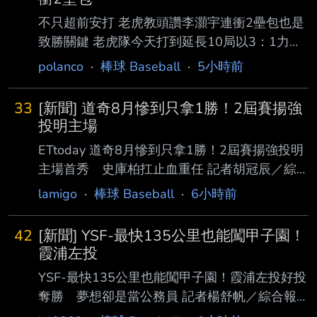
不只超前安打 老虎教頭讚李灝宇連衝2壘包也是
致勝關鍵 老虎隊今天打到延長10局以3：1力克
巨人隊，台灣好手李灝宇代打敲出超前安，為球
polanco
·
棒球 Baseball
·
5小時前
隊貢獻 關鍵安打，就連跑壘也獲得教頭辛區
（A.J. Hinch）稱讚。 李灝宇前一次先發已是8
33
[新聞] 道奇8月慘到只拿1勝！2屆賽揚強
月3日，整周以來都從板凳出發，今天兩隊打完9
投明主場
局處於1：1平手， 進入延長賽突破僵局，老虎
ETtoday 道奇8月慘到只拿1勝！2屆賽揚強投明
10局上首位打者就啟用李灝宇代打，面對左投杭
主場首秀 史庫柏扛止血重任 記者胡冠辰／綜
吉斯（Sam Hent ges），將95.5哩內角直球打
合報導 洛杉磯道奇近期陷入嚴重低潮，8月前9
lamigo
·
棒球 Baseball
·
6小時前
向右外野落地，送回二壘跑者。 李灝宇上壘
戰僅拿下1勝8敗，結束客場之旅後，道奇將回到
後，先靠托克森（Spencer Torkelson）的安
主 場展開7連戰，11日迎戰皇家，而日前重磅加
42
[新聞] YSF-最快135公里也能闖甲子園！
盟的2屆美聯賽揚獎得主史庫柏（Tarik
霞浦左投
Skubal），將迎來披上道奇戰袍後首度在道奇球
YSF-最快135公里也能闖甲子園！霞浦左投好投
場先發，也被寄望成為球隊扭轉低潮的關 鍵人
奪勝 夢想卻是當公務員 記者楊舒帆／綜合報
物。 史庫柏在交易大限前由老虎轉戰道奇，這
導 在球速動輒150公里的年代，最快僅135公里