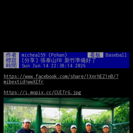
作者
micheal59 (Pohan)
看板
Baseball
標題
[分享] 張泰山FB 新竹準備好了
時間
Sun Jun 14 22:38:14 2026
https://www.facebook.com/share/1XnrhEZ1nB/?
mibextid=wwXIfr
https://i.mopix.cc/CUITrG.jpg