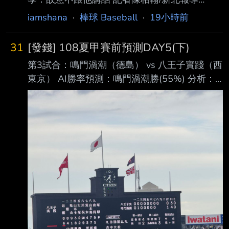
2026-08-09 19:25:54 中華職棒統一7-ELEVEn
iamshana
·
棒球 Baseball
·
19小時前
獅今（9）日結束北部客場之旅，昨（8）日因雨
延賽，賽前練習結 束後，洋投獅帝芬（Jackson
31
[發錢] 108夏甲賽前預測DAY5(下)
Stephens）主動找總教練林岳平「深聊」。餅
第3試合：鳴門渦潮（德島） vs 八王子實踐（西
總受訪時笑說 ，他故意不跟獅帝芬，而獅帝芬
東京） AI勝率預測：鳴門渦潮勝(55%) 分析：
也有感覺到，「他問我為什麼都不他講話？」餅
這場我認為相當接近。鳴門渦潮的優勢是攻擊得
總直言， 跟洋將想處需要考慮心理層面，「我
分能力較好，而且落後時有反擊能力，德 島決
們都知道他可能不安定，我不會去譴責他，我會
賽在先失分的情況下仍以7：4擊敗阿南光；王牌
默默 承受，但用我的方式告訴你，『我不接
西村大輝也是關鍵，決賽先投6局失 2分，後來
受，但
甚至重新登板守住領先。 八王子實踐則是本屆
很有意思的黑馬，奧山慎太郎＋ 塚原翔太形成
雙投手配置，西東京決賽就是兩人聯手以1：0擊
敗創價，投手戰能力相當強 。 因此如果八王子
實踐成功把比賽壓成2、3分的低比分，我甚至認
為勝負接近五五波；