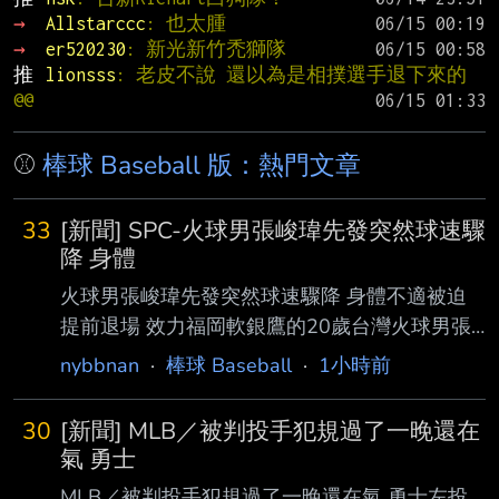
→ 
Allstarccc
: 也太腫
→ 
er520230
: 新光新竹禿獅隊
推 
lionsss
: 老皮不說 還以為是相撲選手退下來的
@@
⚾
棒球 Baseball 版：熱門文章
33
[新聞] SPC-火球男張峻瑋先發突然球速驟
降 身體
火球男張峻瑋先發突然球速驟降 身體不適被迫
提前退場 效力福岡軟銀鷹的20歲台灣火球男張
峻瑋，7月底才正式升格為支配下球員，今天在
nybbnan
·
棒球 Baseball
·
1小時前
二軍迎 來升格後第2場先發，面對橫濱DeNA二
軍主投2.2局無失分，被敲2支安打，送出2次三
30
[新聞] MLB／被判投手犯規過了一晚還在
振與2 次保送，最快球速達155公里，防禦率降
氣 勇士
至2.50。 不過值得注意的是，張峻瑋在第3局出
MLB／被判投手犯規過了一晚還在氣 勇士左投