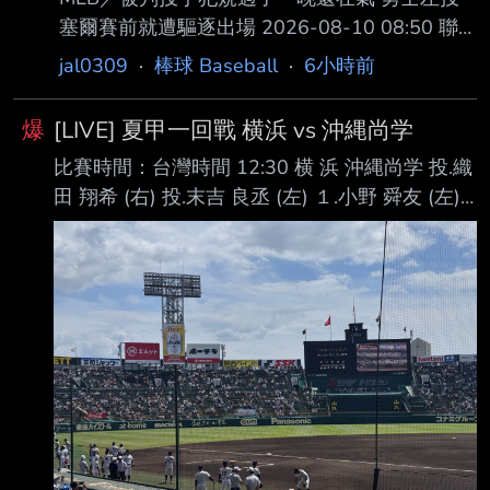
現球速明顯下降情況，隨後向教練團反映身體不
塞爾賽前就遭驅逐出場 2026-08-10 08:50 聯
適， 提前退場休息，軟銀二軍最終仍以7：6擊
合報／ 記者陳宛晶／即時報導 勇士隊左投塞爾
jal0309
·
棒球 Baseball
·
6小時前
敗橫濱DeNA二軍。 張峻瑋日前升格支配下球員
（Chris Sale）昨天為了投手犯規判決與裁判爭
後，上一場面對歐力士二軍先發時表現亮眼，靠
論，事過一晚，顯然還沒消 氣，今天賽前在場
著最快156公里 火球
爆
[LIVE] 夏甲一回戰 横浜 vs 沖縄尚学
邊看到正要走上場的裁判，忍不住再度開口，這
比賽時間：台灣時間 12:30 横 浜 沖縄尚学 投.織
回遭到驅逐出場，罕見在 未出賽的日子被趕出
田 翔希 (右) 投.末吉 良丞 (左) １.小野 舜友 (左)
場。 塞爾昨天面對洋基先發，插曲發生於第五
一 １.仲間 夢祈 (右) 中 ２.小林 大雅 (左) 中 ２.玉
局被該役擔任主審的梅澤爾（Dan Merzel）抓投
那覇 宝生 (右) 三 ３.池田 聖摩 (左) 遊 ３.慶留間
手 犯規，當時對此不滿爭論，總教練維斯
大武 (左) 二 ４.川上 慧 (左) 三 ４.仲村 虹星 (右)
（Walt Weiss）上前擋在兩人之前，塞爾在爭
左 ５.江坂 佳史 (右) 左 ５.久田 亜友斗 (右) 右 ６.
執之
田島 陽翔 (左) 二 ６.末吉 良丞 (左) 指 ７.安食 琥
太郎 (左) 指 ７.山川 大雅 (左) 捕 ８.脇山 魁音