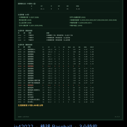
有玩家的選擇當作節點 同一個種子會有不同的想
法 最後表現出各式各樣的養成結果是我的終極目
標 我是OOTP、跟實況
ja42022
·
棒球 Baseball
·
3小時前