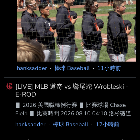
DH .275 .340 .530 .870 26 80
hanksadder
·
棒球 Baseball
·
11小時前
爆
[LIVE] MLB 道奇 vs 響尾蛇 Wrobleski -
E-ROD
▋ 2026 美國職棒例行賽 ▋ 比賽球場 Chase
Field ▋ 比賽時間 2026.08.10 04:10 洛杉磯道
奇 █ AVG OBP SLG OPS HR RBI SB BB １.大谷
hanksadder
·
棒球 Baseball
·
12小時前
翔平 (L) DH .294 .398 .547 .945 26 71 6 69
２.Andy Pages (R) CF .270 .336 .458 .794 19