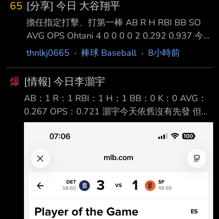
65
[分享] 今日 大谷翔平
擔任指定打擊、打第一棒 AB R H RBI BB SO
AVG OPS Ohtani 4 0 0 0 0 2 0.292 0.937 今天
比賽合計四個打數繳了白卷 前兩次打擊都遭到
thnlkj0665
·
棒球 Baseball
·
8小時前
三振 後面兩次分別擊成一壘以及二壘的內野滾
地球出局 打擊率目前下降至2成92 終場，道奇
爆
[情報] 今日李灝宇
隊在今天比賽以二比四不敵地主響尾蛇隊 --
AB：1 R：1 RBI：1 H：1 BB：0 K：0 AVG：
0.267 OPS：0.721 灝宇今天依舊沒有先發 但在
延長賽突破僵局制時上場代打 擊出飛越一壘手頭
頂的安打送回超前分 隨後再靠著Max Clark內野
滾地球回來得分 終場老虎靠著灝宇勝利打點的關
鍵安打贏得比賽
https://x.com/i/status/2086582015084941501
--