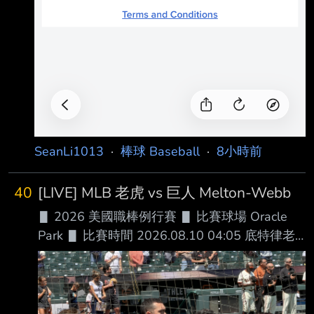
SeanLi1013
·
棒球 Baseball
·
8小時前
40
[LIVE] MLB 老虎 vs 巨人 Melton-Webb
▋ 2026 美國職棒例行賽 ▋ 比賽球場 Oracle
Park ▋ 比賽時間 2026.08.10 04:05 底特律老
虎 █ AVG OBP SLG OPS HR RBI SB BB
１.Kevin McGonigle (L) SS .287 .392 .431 .823
12 45 11 73 ２.Gleyber Torres (R) 2B .261
.378 .392 .770 7 29 0 40 ３.Dillon Dingler (R)