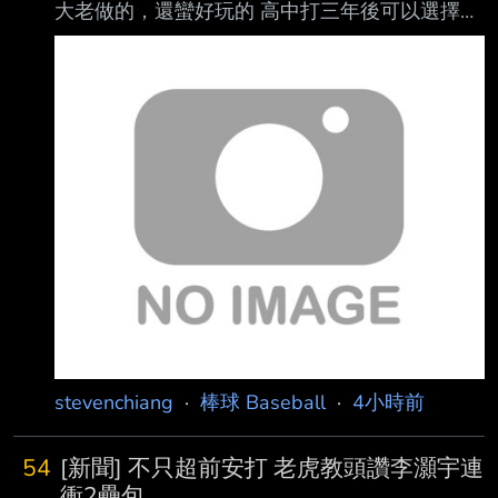
大老做的，還蠻好玩的 高中打三年後可以選擇念
大學或進職棒（能力好可以選旅日旅美） 可以跟
啦啦隊結婚，可以結婚後跟其他女生搞曖昧看會
不會被抓到 然後大概30歲開始衰弱，最後退役看
紀錄和成就 要進各國名人堂除非成績真的很神，
不然如果是中職跳日職在跳美職的話不是很容易
不過目前名人堂的選舉標準好像有點硬 運氣爆爛
的會骰成這樣
https://i.meee.com.tw/D9BvORx.jpg 然後裡面也
有不少梗，昨天看最有趣的
stevenchiang
·
棒球 Baseball
·
4小時前
54
[新聞] 不只超前安打 老虎教頭讚李灝宇連
衝2壘包