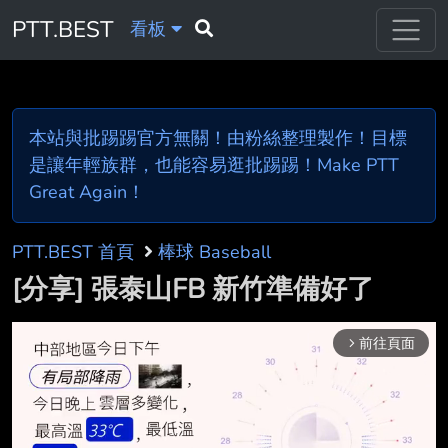
PTT.BEST
看板
本站與批踢踢官方無關！由粉絲整理製作！目標
是讓年輕族群，也能容易逛批踢踢！Make PTT
Great Again！
PTT.BEST 首頁
棒球 Baseball
[分享] 張泰山FB 新竹準備好了
前往頁面
arrow_forward_ios