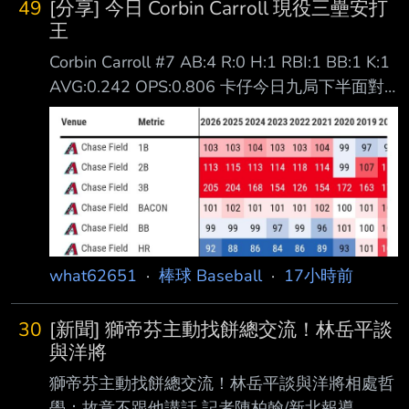
49
[分享] 今日 Corbin Carroll 現役三壘安打
75 11 41 ３.Freddie Freeman (L) 1B .304 .378
王
.476 .854 15 55 5 51 ４.Tommy
Corbin Carroll #7 AB:4 R:0 H:1 RBI:1 BB:1 K:1
AVG:0.242 OPS:0.806 卡仔今日九局下半面對
道奇終結者Diaz 擊出生涯第56支三壘安打 超越
了Marte及鱒魚的55支 成為現役大聯盟三壘安打
王 1.Corbin Carroll 56 2581PA 2.Starling Marte
55 6461PA Mike Trout 55 7641PA Active
Leaders & Records for Triples https://bit.ly/
what62651
·
棒球 Baseball
·
17小時前
30
[新聞] 獅帝芬主動找餅總交流！林岳平談
與洋將
獅帝芬主動找餅總交流！林岳平談與洋將相處哲
學：故意不跟他講話 記者陳柏翰/新北報導