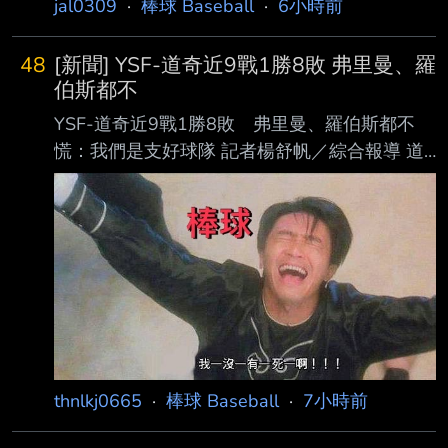
jal0309
·
棒球 Baseball
·
6小時前
筆震撼交易讓衛冕軍原本已星光熠熠的陣容再添
的左投也能站上甲子園舞台證明自己。霞浦高校
頂級王牌。 加盟後首戰，他在瑞格利球場面對
左投小林將大9日在夏季甲子園首戰先發，投到7
小熊主投6局，被敲4安
48
[新聞] YSF-道奇近9戰1勝8敗 弗里曼、羅
局途中失3分，幫助球隊以6比3擊敗中京， 睽違
伯斯都不
2年闖過首輪。特別的是，他早已決定「棒球打
YSF-道奇近9戰1勝8敗 弗里曼、羅伯斯都不
到高中」，未來夢想也不是職棒，而是 成為一
慌：我們是支好球隊 記者楊舒帆／綜合報導 道
名公務員。 據日媒《高校野球.com》報導，小
奇10日（台灣時間）以2比4不敵響尾蛇，近期
林將大並非靠球速壓制打者，而是利用較為緩
陷入低潮，近9戰僅拿下1勝8敗，還吞下 連續3
慢、出手點 不易掌握的投球動作破壞打者節
個系列賽敗仗。不過靠著先前累積的領先優勢，
奏。他坦言，「球速確實是一種
道奇目前在國聯西區仍領先第2名響 尾蛇7.5
場，陣中主砲弗里曼（Freddie Freeman）與總
教練羅伯斯（Dave Roberts）都強 調，球隊並
沒有因此陷入恐慌。 弗里曼此役4打數無安打，
近期也同步降溫。他先前曾締造15場連續安打，
不過這個系列 賽面對響尾蛇12打數僅1安。 談
thnlkj0665
·
棒球 Baseball
·
7小時前