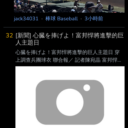
jack34031
·
棒球 Baseball
·
3小時前
32
[新聞] 心臓を捧げよ！富邦悍將進擊的巨
人主題日
心臓を捧げよ！富邦悍將進擊的巨人主題日 穿
上調查兵團球衣 聯合報／ 記者陳宛晶 富邦悍將
隊攜手《進擊的巨人》舉辦聯名主題日，將於8
月21日於新莊棒球場登場，而在 主題日消息公
布後受到粉絲及悍將家人好評，球團公布聯名主
題特別新增8月21、26、27 日，一共5場比賽，
悍將們將穿上《進擊的巨人》聯名主題球衣，一
起齊心捍衛新莊城堡 「獻出你的心臟吧！」 悍
將在主題日期間將穿上與《進擊的巨人》聯名主
題球衣，主題球衣結合調查兵團元素， 也是悍