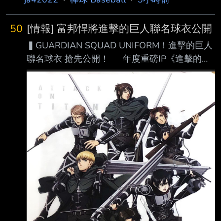
50
[情報] 富邦悍將進擊的巨人聯名球衣公開
▍GUARDIAN SQUAD UNIFORM！進擊的巨人
聯名球衣 搶先公開！ 年度重磅IP《進擊的巨
人》系列正式登場！ 搶先曝光聯名球衣、棒球
帽 這次邀請悍將隊長#范國宸 和兇猛的悍將戰神
#張育成 率先批上悍將分隊的「調查兵團」戰
袍！ 悍將首度穿上調查兵團的俐落戰服 將金
屬盔甲、皮帶融入球衣細節中 棒球帽更放上經
典的自由之翼標誌 調查兵團的戰鬥英姿完整帥
氣呈現 期待已久的悍將家人們及進巨迷 披上
屬於我們的戰袍，一起並肩作戰！ 獻出你們的
心臟吧！ 商品資訊 進擊的巨人聯名球迷版球
衣｜$25