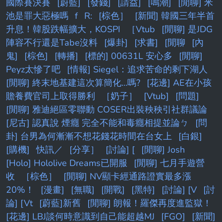
國際賽決賽
[蔚藍]
[發錢]
[請益]
[鳴潮]
[閒聊] 米
池是罪大惡極嗎
f
R:
[棕色］
[新聞] 韓國三年半首
升息！韓股跌幅擴大，KOSPI
［Vtub
[閒聊] 是JDG
陣容不行還是Tabe沒料
[爆卦]
[求書]
[閒聊
[內
鬼]
[棕色]
[轉播]
[標的] 00631L 安心多
[閒聊]
Peyz太慘了吧
[情報] Siegel：追求苦命的剩下湖人
[閒聊] 終末地基建這次算簡化...嗎?
[花邊] AE在小孩
贍養費官司上取得勝利
［奶子］
[Vtub]
[問題]
[閒聊] 雅迪絕區零聯動 COSER出裝秧秧引社群議論
[尼古] 認真說 煙癮 完全不能和毒癮相提並論ㄅ
[問
卦] 台男為何漸漸不想花錢花時間在台女上
[白銀]
[購機]
快訊／
[分享］
[討論] [
[閒聊] Josh
[Holo] Hololive Dreams已開服
[閒聊] 七月手遊營
收
［棕色］
[閒聊] NV顯卡經通路證實最多漲
20%！
[漫畫]
[無職]
[開戰]
[黑特]
[討論] [V
[討
論] [Vt
[蔚藍]新舊
[閒聊] 朗報！羅傑再度進監獄！
[花邊] LBJ談何時意識到自己能超越MJ
[FGO]
[新聞]