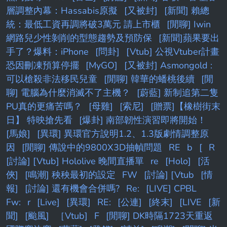
層調整內幕：Hassabis原擬
[又被封]
[新聞] 賴總
統：最低工資再調將破3萬元 請上市櫃
[閒聊] Iwin
網路兒少性剝削的型態趨勢及預防保
[新聞]蘋果要出
手了？爆料：iPhone
[問卦]
[Vtub] 公視Vtuber計畫
恐因刪凍預算停擺
[MyGO]
[又被封] Asmongold :
可以槍殺非法移民兒童
[閒聊] 韓華的蟠桃後續
[閒
聊] 電腦為什麼消滅不了主機？
[蔚藍] 新制追第二隻
PU真的更痛苦嗎？
[母雞]
[索尼]
[贈票]【橡樹街末
日】 特映搶先看
[爆卦] 南部韌性演習即將開始！
[馬娘]
[異環] 異環官方說明1.2、1.3版劇情調整原
因
[閒聊] 傳說中的9800X3D抽幀問題
RE
b
[
R
[討論] [Vtub] Hololive 晚間直播單
re
[Holo]
[活
俠]
[鳴潮] 秧秧最初的設定
FW
[討論] [Vtub
[情
報]
[討論] 還有機會合併嗎?
Re:
[LIVE] CPBL
Fw:
r
[Live]
[異環]
RE:
[公連]
[終末]
[LIVE
[新
聞]
[颱風]
［Vtub]
F
[閒聊] DK時隔1723天重返