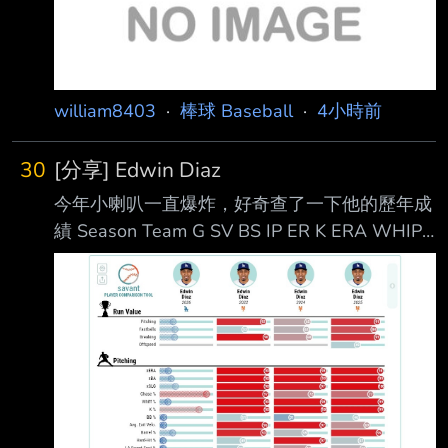
將隊史首次穿上全套黑色球衣，帥氣程度爆表。
球場大螢幕將換上帥氣的出場動畫
william8403
·
棒球 Baseball
·
4小時前
30
[分享] Edwin Diaz
今年小喇叭一直爆炸，好奇查了一下他的歷年成
績 Season Team G SV BS IP ER K ERA WHIP
BAA 2016 SEA 49 18 3 51.2 16 88 2.79 1.16
.226 2017 SEA 66 34 5 66.0 24 89 3.27 1.15
.183 2018 SEA 73 57 4 73.1 16 124 1.96
0.79 .160 2019 NYM 66 26 7 58.0 36 99 5.59
1.38 .258 2020 NYM 26 6 4 25