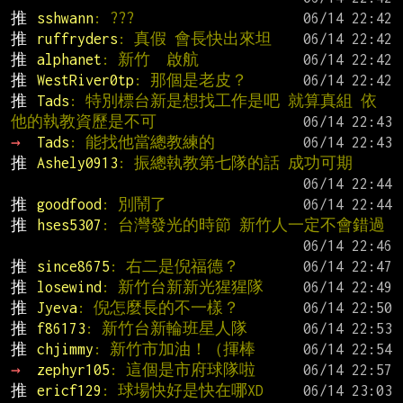
推 
sshwann
: ???
推 
ruffryders
: 真假 會長快出來坦
推 
alphanet
: 新竹  啟航
推 
WestRiver0tp
: 那個是老皮？
推 
Tads
: 特別標台新是想找工作是吧 就算真組 依
他的執教資歷是不可
→ 
Tads
: 能找他當總教練的
推 
Ashely0913
: 振總執教第七隊的話 成功可期
推 
goodfood
: 別鬧了
推 
hses5307
: 台灣發光的時節 新竹人一定不會錯過
推 
since8675
: 右二是倪福德？
推 
losewind
: 新竹台新新光猩猩隊
推 
Jyeva
: 倪怎麼長的不一樣？
推 
f86173
: 新竹台新輪班星人隊
推 
chjimmy
: 新竹市加油！（揮棒
→ 
zephyr105
: 這個是市府球隊啦
推 
ericf129
: 球場快好是快在哪XD