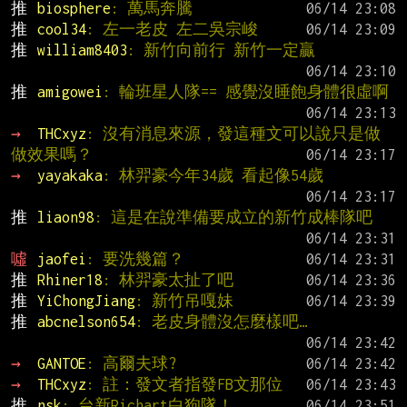
推 
biosphere
: 萬馬奔騰
推 
cool34
: 左一老皮 左二吳宗峻
推 
william8403
: 新竹向前行 新竹一定贏
推 
amigowei
: 輪班星人隊== 感覺沒睡飽身體很虛啊
→ 
THCxyz
: 沒有消息來源，發這種文可以說只是做
做效果嗎？
→ 
yayakaka
: 林羿豪今年34歲 看起像54歲
推 
liaon98
: 這是在說準備要成立的新竹成棒隊吧
噓 
jaofei
: 要洗幾篇？
推 
Rhiner18
: 林羿豪太扯了吧
推 
YiChongJiang
: 新竹吊嘎妹
推 
abcnelson654
: 老皮身體沒怎麼樣吧…
→ 
GANTOE
: 高爾夫球?
→ 
THCxyz
: 註：發文者指發FB文那位
推 
nsk
: 台新Richart白狗隊！