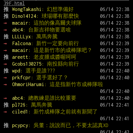
39F.html
推 
WongTakashi
: 幻想準備好
推 
Dino14124
: 球場哪有那麼快
→ 
macair
: 這拍的像高爾夫球隊
→ 
abc4
: 台新吉祥物要選啥
推 
LLLLLyx
: 萬馬奔騰
→ 
Falcona
: 新竹一定要向前行
→ 
macair
: 這是新竹市的成棒隊吧？
推 
areett
: 老皮腫成醬喔呵呵
→ 
Gcobs130275
: 南投縣向前行
推 
wpd
: 選手是誰???
→ 
prkfcpr
: 選手選好了？
→ 
OhmoriHarumi
: 這是指新竹市成棒隊啦
→ 
abc4
: 總教練是誰比較重要
推 
pl726
: 萬馬奔騰
→ 
ciled1
: 新竹成棒隊之前就有新聞了
推 
pcypcy
: 吳董：說說而已，不要太認真XD