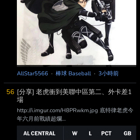
AllStar5566
·
棒球 Baseball
·
3小時前
56
[分享] 老虎衝到美聯中區第二、外卡差1
場
http://i.imgur.com/H8PRwkm.jpg 底特律老虎今
年六月前戰績超爛
http://i.imgur.com/UZfOhtk.jpg 在老虎今天贏球
後 從美聯中區第四名衝到第二名