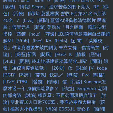
[購機]
[情報] Siegel：追求苦命的剩下湖人
RE
[棕
色]
[活俠]
[閒聊] 蔚藍檔案 營收 6月第21名 5月第
40名
7
[Live]
[新聞] 藍營AI深偽賴清德影片 民進
黨：假冒元首
[新聞] 美點名「月之暗面」竊取技術
指控「蒸餾
[holo]
[花邊] LBJ談何時意識到自己能超
越MJ
[Vtub]
[live]
Ko
[Holo]
[新聞] 「萊爾校
長」作者竟遭警方敲門關切 朱立立倫：傷害民主
[討
論] [
[蔚藍]新舊
[颱風]
[FGO
K
[情報
[黑特]
[vtub]
[閒聊] 終末地基建這次算簡化...嗎?
[閒聊] 朗
報！羅傑再度進監獄！
[26夏]
R:
[討論] [V
kobe
[BGD]
[鳴潮]
[開戰]
快訊／
[無職]
Fw:
[轉播]
[LIVE] CPBL
[發錢]
[情報]
信
[討論] Kuminga怎
麼才過一年 身價掉這麼多？
[請益] DeepSeek 老闆
內部會議
[討論] 權喜原：不再公開班機資訊了
[討
論] 雙北實居人口近700萬，養不起兩顆大巨蛋
[蔚
藍] 檔案大小保機制
[標的] 00631L 安心多
[新聞]