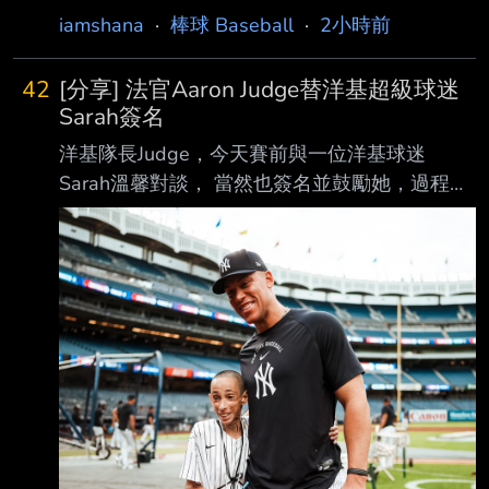
2026-08-06 16:51:51 隨著近代棒球投手分工
iamshana
·
棒球 Baseball
·
2小時前
越來越細，先發投手完投的景象已經越來越少。
前讀賣巨人隊監督 、現任「澤村賞」選考委員
42
[分享] 法官Aaron Judge替洋基超級球迷
會會長堀内恒夫今（6）日在個人部落格發文，
Sarah簽名
對當前先發投 手完投數急遽減少的現象表達強
洋基隊長Judge，今天賽前與一位洋基球迷
烈危機感。他痛心直言，若未來再也沒有投手追
Sarah溫馨對談， 當然也簽名並鼓勵她，過程中
求完投， 「澤村賞這個獎項的存續問題，恐怕
回應不忘給予眼神關懷。 今天對於她是難以忘
也必須被拿出來檢討了。」 傳承澤村榮治精
懷的美好日子。 (洋蔥~~) 法官真的是非常讓人
神！澤村賞比大聯盟賽揚獎還悠久 現年78歲的
佩服的球星之一，X, IG還是Reddit等都讚賞。
堀內恒夫，6日在個人部落格發文
What it's all about @TheJudge44 had the
opportunity to meet Yankees Superfan Sarah
before tonight's game!
https://x.com/Yankees/status/208