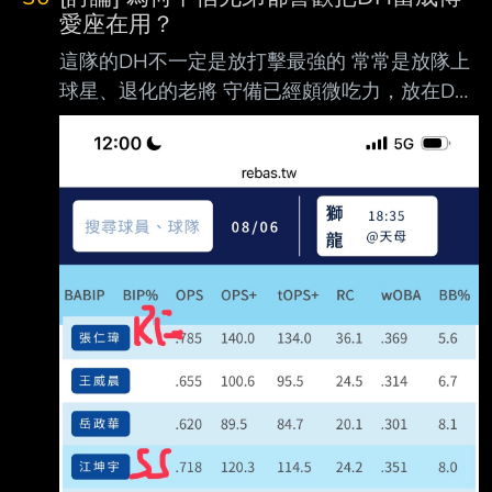
愛座在用？
這隊的DH不一定是放打擊最強的 常常是放隊上
球星、退化的老將 守備已經頗微吃力，放在DH
延續生涯 從神主牌恰、頂一甩四到現在的王24
只有林桑在位期間放陳子豪比較正常 DH這種位
置 當你排完8個有守備位置的球員後 直接填
ops+最高的人不就好了 有這麼難選嗎？ --