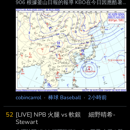
906 根據釜山日報的報導 KBO在今日因應酷暑
https://www.draft-kaigi.jp/highschoo
展開的會議 本週的比賽將全數取消 之後的比賽
不論平日週末都將延至1900開賽（高尺蛋除
外） 且比賽中途將新增降溫休息 此項措施預計
持續到9月6日 先前在仁川球場舉行的 LG VS
SSG之戰 有觀眾看球看到一半疑似心臟奏停
（23歲 李某） 現在確定23歲李先生確定是酷暑
脫水導致昏厥 李先生也已在今日康復出院 --
cobincarrol
·
棒球 Baseball
·
2小時前
52
[LIVE] NPB 火腿 vs 軟銀 細野晴希-
Stewart