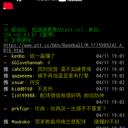
※ 發信站: 批踢踢實業坊(ptt.cc), 來自: 
※ 文章網址: 
https://www.ptt.cc/bbs/Baseball/M.1775905242.A.
B18.html
→ 
kenbo
: 統一贏爛了
→ 
GGlovehannah
: 0
推 
iahc5566
: 買到假貨 還不如練豊偉
推 
qazweeew
: 捕手再強還是要有打擊
推 
usuar
: 待安
推 
kidd0160
: 不意外
→ 
lin199988
: 配球價值無價好嗎 相信助神
→ 
prkfcpr
: 坎南：你再說一次捕手不重要？
推 
Moukoko
: 買來教戴培峰怎麼配球   賺爛好不好