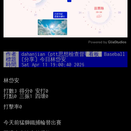
Powered by 
GliaStudios
Mute
作者
dahanjian (ptt思想檢查督戰隊長)
看板
Baseball
標題
[分享] 今日林岱安
時間
Sat Apr 11 19:00:40 2026
林岱安

打數3 得分0 安打0

打點0 三振1 四壞0

打擊率0

今天前猛獅鐵捕輪替出賽
