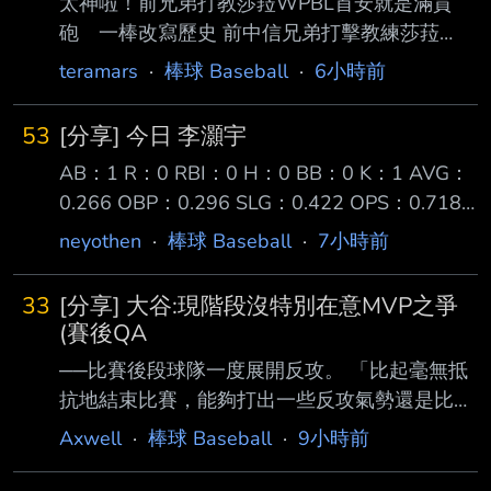
太神啦！前兄弟打教莎菈WPBL首安就是滿貫
砲 一棒改寫歷史 前中信兄弟打擊教練莎菈
（Sarah Edwards）重返球員身分後，6日在美
teramars
·
棒球 Baseball
·
6小時前
國女子職業棒球聯盟 （WPBL）寫下歷史！她代
表洛杉磯皇后迎戰波士頓獵人，首局就轟出聯盟
53
[分享] 今日 李灝宇
史上首支滿貫全壘 打，全場繳出4打數2安打、4
AB：1 R：0 RBI：0 H：0 BB：0 K：1 AVG：
打點，幫助皇后終場以12比4大勝，收下開季2
0.266 OBP：0.296 SLG：0.422 OPS：0.718
連勝。 莎菈此役1局下就在滿壘局面登場打擊，
底特律老虎作客西雅圖水手三連戰系列賽的第二
她掌握來球強勢揮擊，將球掃出全壘打牆，一棒
neyothen
·
棒球 Baseball
·
7小時前
戰 李灝宇在八局上代打原先的第九棒右外野手
清 空壘包，幫助皇后取得4比0領先；這一轟正
Zach McKinstry 面對水手左投 Gabe Speier 在
是聯盟成立以來的首支滿貫砲，莎菈也因此成為
33
[分享] 大谷:現階段沒特別在意MVP之爭
兩好兩壞時 被一顆偏高的滑球三振出局 隨後八
聯盟歷史紀錄保持人。
(賽後QA
局下由另一位替補 James Outman 替換上場守備
──比賽後段球隊一度展開反攻。 「比起毫無抵
右外野 終場老虎 2:4 不敵水手 結束四連勝 系列
抗地結束比賽，能夠打出一些反攻氣勢還是比較
賽戰成一勝一負 李灝宇打擊近況 對比先前連續
重要。接下來還有新的系列 賽，而且明天也有
Axwell
·
棒球 Baseball
·
9小時前
安打場次的表現有所降溫
休兵日，我認為這兩者之間的差別其實很大。」
──今天敲出兩發全壘打，你覺得自己的打擊狀