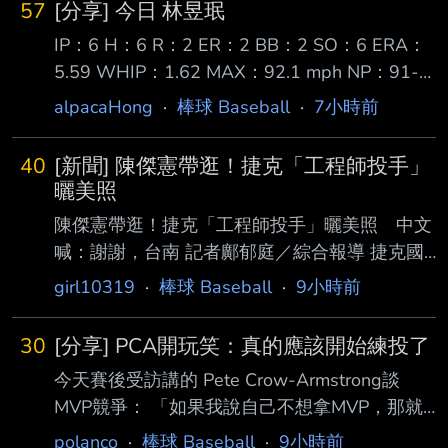
57
[分享] 今日 林昱珉
態如何？ 「我覺得確實有變好。不過，兩支全
IP：6 H：6 R：2 ER：2 BB：2 SO：6 ERA：
壘打的擊球仰角都偏低，如果不是在這座球場，
5.59 WHIP：1.62 MAX：92.1 mph NP：91-
也不 一定會飛出去，所以不能說是非常完美的
56 上週被跳過一次先發 因此玉米整整休了7天
全壘打。但我認為自己對好球帶內的好球，反應
alpacaHong
·
棒球 Baseball
·
7小時前
今天主場對上教士3A 第1局就被攻占1、2壘 但
已經相當不錯。」 ──今天與同樣是國聯MVP熱
靠著一顆二壘平飛雙殺安全下庄 第2局投了一個
門人選的PCA正面交手。 「他是一位非常出色
40
[新聞] 陳傑憲帶逛！捷克「工程師投手」
保送無失分 第3局在2出局後被2、3棒連續安打
的球員。不過，我還是想專注在自己該做
曬美照
失掉1分 第4局雖然首名打者2壘安打，但之後連
陳傑憲帶逛！捷克「工程師投手」曬美照 中文
續解決3位打者 第5局再次被2、3棒連續安打失
喊：謝謝，台南 記者鄺郁庭／綜合報導 捷克國
掉1分 第6局則是投出今天第一次3上3下，還送
家隊「工程師投手」薩托里亞（Ondrej
girl10319
·
棒球 Baseball
·
9小時前
出2K 最終以91球完成優質先發 總計今天玉米先
Satoria）近日受邀來台，統一7-ELEVEN獅 陳
發6局
傑憲也盡地主之誼，帶著他走訪台南、品嘗美
30
[分享] PCA開玩笑：真的應該開始練投了
食。他在社群平台PO出遊台照，還用中文 寫下
今天賽後受訪講的 Pete Crow-Armstrong談
「謝謝，台南！」貼文引發熱論，「台南被他拍
MVP競爭： 「如果我說自己不想拿MVP，那就
得好美，古蹟、海、球場、生命力」 、「歡迎
真的太假了。但如果我們要談什麼是最優先的，
再來玩！追夢的男人真的好帥！」 薩托里亞在
polanco
·
棒球 Baseball
·
9小時前