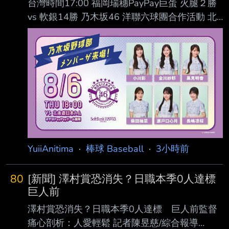
台灣時間17:00 福岡瑞穗PayPay巨蛋 火腿２勝
vs 軟銀14勝 乃木坂46 洋聯六球團合作活動 北
海道日本火腿鬥士 (56-45) AVG OBP SLG OPS
HR RBI PA １. 水野達稀 (L) SS .293 .339 .453
.791 8 35 399 ２. 五十幡亮汰 (L) CF .203 .227
.250 .477 0 1 70 ３. 万波中正 (R) RF .270 .339
.493 .831 20 49 382 ４. Franmil Reyes (R) DH
.3
YuiiAnitima
·
棒球 Baseball
·
3小時前
80
[新聞] 澤村賞恐消失？日職本季0人達標
巨人前
澤村賞恐消失？日職本季0人達標 巨人前監督
痛心剖析：人愛輕鬆 記者陳昱慈/綜合報導