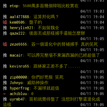
推 
etop
: 5600萬多簽幾個韓啦比較實在
推 
aa1477888
: 這算邦化嗎？
噓 
kem0606
: 盤子約
推 
henrylin921
: 不如留魏全
推 
qazw222
: 後面丟成那樣捕手還能怎麼辦
噓 
zeze6666
: 簽一個退化中的替補捕手 真的笑死
推 
macair
: 可以蹲完整場不東漏西漏的已經超值了
推 
kevinro66
: 跟林家正差不多了......
推 
zip00000
: 你們好兇狠 笑死
推 
Johnyo
: 威助神操作
推 
hyperfrog
: 不漏球就超值
→ 
achibluu
: 0
推 
uyrmb47
: 當初就覺得盤了 沒想到打擊還退化成
這樣