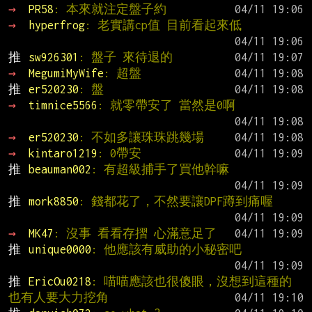
→ 
PR58
: 本來就注定盤子約
→ 
hyperfrog
: 老實講cp值 目前看起來低
推 
sw926301
: 盤子 來待退的
→ 
MegumiMyWife
: 超盤
推 
er520230
: 盤
→ 
timnice5566
: 就零帶安了 當然是0啊
→ 
er520230
: 不如多讓珠珠跳幾場
→ 
kintaro1219
: 0帶安
推 
beauman002
: 有超級捕手了買他幹嘛
推 
mork8850
: 錢都花了，不然要讓DPF蹲到痛喔
→ 
MK47
: 沒事 看看存摺 心滿意足了
推 
unique0000
: 他應該有威助的小秘密吧
推 
EricOu0218
: 喵喵應該也很傻眼，沒想到這種的
也有人要大力挖角