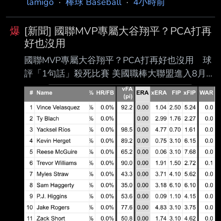
lamigo
·
棒球 Baseball
·
4小時前
昨天本季 第二度被富邦悍將狂攻9分，成為史上
第2位單季對同一隊兩度投不滿5局狂掉至少9分
爆
[新聞] 國聯MVP專屬大谷翔平？PCA打再
自責 分的投手。 鄭浩均在5月13日才對富邦嚐
好也沒用
到0.1局掉9分的苦澀滋味，昨對富邦又被暴打，
國聯MVP專屬大谷翔平？PCA打再好也沒用 球
4.1局被敲10 支安打，狂掉9分，本季對戰富邦
評「1句話」殺死比賽 美國職棒大聯盟進入8月的
投4場，戰績1勝2敗，防禦率高達11.34，富邦
戰績衝刺期，洛杉磯道奇隊雖慘吞一波6連敗低
變身「美 美剋星」。 過去只有2009年前統一獅
潮，但仍被視為衛 冕世界大賽三連霸的最大熱
投手朱尉銘單季兩度對戰同一隊投不滿5局掉9
門。場內最吸睛的焦點，莫過於日籍二刀流球星
分，一場是4月
大谷翔平與芝加 哥小熊隊新星PCA（Pete Crow-
Armstrong）之間白熱化的國聯MVP爭奪戰。今
（6）日小熊以 7：6擊敗道奇後，美媒《MLB
Network》知名分析師也在節目上展開激烈論
戰，最終雷諾斯 （Harold Reynolds）僅用一句
「PCA的防禦率是多少」就直接殺