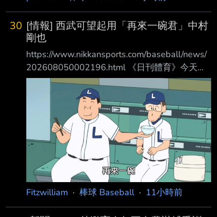
那我想我 的順序一直都很清楚，MVP並不是我
社群平台貼出照片，包括小孩的照片、他在球場
現在最關心的事情。拿它開玩笑很有趣，承認
的自拍，還有和陳傑憲聚餐、 台南夜市、海
30
[情報] 西武可望起用「再來一碗君」中村
（我想拿M VP）這件事也是。我也覺得關注這
邊、和老婆的合照等等。他在文中則用
剛也
件事完全沒有問題，但說到底，我不會帶著這個
https://www.nikkansports.com/baseball/news/
念頭上場 打擊。如果你們一直討論這件事的
202608050002196.html 《日刊體育》今天凌
話，那我想我應該去投球實驗室開始練投了，真
晨首先刊出西武OB中島宏之的建議， 他認為西
的。」
武應當在爭取優勝的衝刺期， 借重老將的經
https://x.com/i/status/2085127486317187531
驗、技術和關鍵表現能力， 二軍調整中的栗山
另外也說就是表現很
巧（42歲）、中村剛也（42歲）、炭谷銀仁朗
（39歲）三位老將， 就應該在這時候起用。 他
週三在Belluna Dome的二軍戰親眼看過三位老
將的打擊練習， 確認他們的身體狀況和技術都
能立即派上用場， 他們三人只要在一軍登場，
就會立刻改變
Fitzwilliam
·
棒球 Baseball
·
11小時前