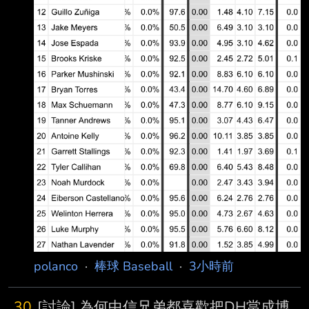
polanco
·
棒球 Baseball
·
3小時前
30
[討論] 為何中信兄弟都喜歡把DH當成博