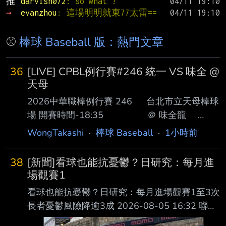
推 
darvish072
: so what ?
→ 
evanzhou
: 這場明明就東77太雷==
⚾
棒球 Baseball 版：熱門文章
36
[LIVE] CPBL例行賽#246 統一 VS 味全 @
天母
2026中華職棒例行賽 246 台北市立天母棒球
場 開賽時間-18:35 ＠ 味全龍
｜ ＣＦ 邱智呈 ＣＦ
WongTakashi
·
棒球 Baseball
·
1小時前
郭天信 ＲＦ 張皓崴 ＤＨ 吉
力吉撈‧鞏冠 ＬＦ 陳傑憲 １
38
[新聞]看球也能抗憂鬱？日研究：每月進
Ｂ 朱育賢 １Ｂ 林子豪 ３
場觀賽1
Ｂ 劉基鴻 ＤＨ 朱迦恩 ２
看球也能抗憂鬱？日研究：每月進場觀賽1至3次
Ｂ 劉俊緯 ３Ｂ 潘傑楷 Ｓ
長者憂鬱風險降逾3成 2026-08-05 16:32 聯合
Ｓ 張政禹 ２Ｂ 全紹凱 Ｒ
報／ 記者 廖靜清／台北即時報導 台灣已邁入超
Ｆ 王順和 Ｃ 陳重羽