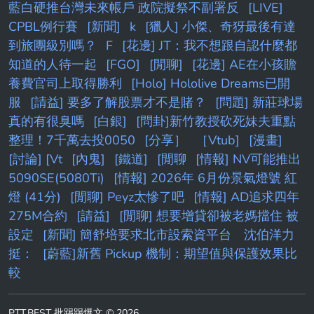
藍白硬推台灣未來帳戶 政院擬祭不副署反
[LIVE]
CPBL例行賽
[新聞]
k
[獵人] 小傑、奇犽最後有達
到旅團級別嗎？
F
[花邊] JT：我不想跟自認什麼都
知道的人待一起
[FGO]
[閒聊]
[花邊] AE在小孩贍
養費官司上取得勝利
[Holo] Hololive Dreams已開
服
[請益] 要多了解股票才不是賭？
[問題] 新莊球場
真的有很臭嗎
[白銀]
[問卦]新竹教授砍死妹夫重點
整理！7千萬去投0050
[分享］
［Vtub]
[漫畫]
[討論] [Vt
[內鬼]
[鐵道]
[閒聊
[情報] NV可能推出
5090SE(5080Ti)
[情報] 2026年 6月份景氣燈號 紅
燈 (41分)
[閒聊] Peyz太慘了吧
[情報] AD追求四年
275M合約
[請益]
[閒聊] 想要增貸卻被老媽擋住 被
設定
[新聞] 簡舒培要求北市設索資平台 沈伯洋力
挺：
[蔚藍]新舊 Pickup 機制：期望值與保護效果比
較
PTT.BEST 批踢踢爆文 © 2026