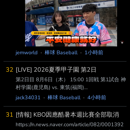
高齡社會，除了慢性病，長者心理健康也成為不
Ｃ 林辰勳 ＳＳ 林泓弦 Ｌ
可忽視的課題。醫師提醒， 老年憂鬱症常被誤
Ｆ 陳子豪
以為只是「老了、心情不好」，甚至可能因記憶
力衰退、反應變慢，被 誤診為失智症。最新日
本研究發現，除了規律運動，觀看運動賽事、走
進球場感受熱血氛 圍，也能成為預防老年憂鬱
的新方法，每月到現場觀賽1至3次，憂鬱風險可
jemworld
·
棒球 Baseball
·
1小時前
降低34%。 開業身心科醫師李旻珊表示，老年
憂鬱症多發生於65
32
[LIVE] 2026夏季甲子園 第2日
第2日目 8月6日（木） 15:00 1回戦 第1試合 神
村学園(鹿児島) vs. 東筑(福岡)
https://sports.yahoo.co.jp/livestream/vk/hsb/20
jack34031
·
棒球 Baseball
·
4小時前
21048481 17:30 1回戦 第2試合 聖隷クリスト
ファー(静岡) vs. 佐野日大(栃木)
31
[情報] KBO因應酷暑本週比賽全部取消
https://sports.yahoo.co.jp/livestream/vk/hsb/20
https://n.news.naver.com/article/082/0001392
21048482 夏の甲子園対戦カードと注目選手