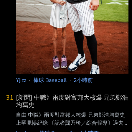
Yjizz
·
棒球 Baseball
·
2小時前
31
[新聞] 中職》兩度對富邦大核爆 兄弟鄭浩
均寫史
自由 中職》兩度對富邦大核爆 兄弟鄭浩均寫史
上罕見慘紀錄 〔記者龔乃玠／綜合報導〕過去
扛下中信兄弟本土Ace招牌的「美美」鄭浩均，