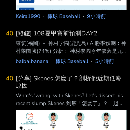
Keira1990
·
棒球 Baseball
·
9小時前
40
[發錢] 108夏甲賽前預測DAY2
東筑(福岡) － 神村学園(鹿児島) AI勝率預測：神
村學園勝(74%) 分析： 神村學園今年依舊是九
州地區最具競爭力的球隊之一，整體投手深度、
balbalbanana
·
棒球 Baseball
·
5小時前
打線串聯能力以及 機動力都優於東筑，尤其中
心打線的長打能力和跑壘積極性，很容易在中後
40
[分享] Skenes 怎麼了？剖析他近期低潮
段擴大比分。 東筑則屬於防守型球隊，若想爆
原因
冷，必須依靠王牌投手壓制神村打線，並透過短
What's 'wrong' with Skenes? Let's dissect his
打、盜壘 等戰術搶分，把比賽控制在低比分；
recent slump Skenes 到底「怎麼了」？一起剖
一旦形成打擊戰，神村學園的勝算將明顯提高。
析他近期低潮的原因。 August 5th, 2026 Travis
我預測：神村學園勝(80%) 分析：神村學園可以
Sawchik https://www.mlb.com/news/paul-
說在地方大會虐菜上來的，其王牌投手龍頭汰樹
skenes-2026-metrics-comparison-deep-dive
是非常省球數的滾地 球