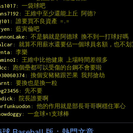
ss1017
: 一袋球吧
ans7192
: 王維中至少還能上丘 阿德?
Q101
: 誰要買不良資產 =.=
ryen
: 藍寅倫吧
annonLake
: 不是躺就是阿德球 換不到一打球好嗎
alcar
: 就算不用薪水還要佔一個球員名額，也不划
enta
: 李樂
aminoI
: 王維中比他健康 上場時間差很多
dcc
: 跑個壘都可以受傷的台鋼不會要啦
030060374
: 換個安豬豬跟芒果 我邦搶劫
arnt
: 要換也是換一粒
bg23456
: 先不要
udick
: 院長誰要啊
orfunkuodon
: 他的作用就是部長哥哥啊穩住軍心
howdoggy
: 一盒球+1支球棒
球 Baseball 版：熱門文章