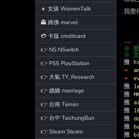
👧 女孩 WomenTalk
我覺
👻 媽佛 marvel
💳 卡版 creditcard
👉 NS NSwitch
※ 文
推 
h
👉 PS5 PlayStation
→ 
a
👉 大氣 TY_Research
→ 
e
推 
l
👉 婚姻 marriage
推 
M
推 
a
👉 台南 Tainan
推 
l
👉 台中 TaichungBun
推 
d
推 
b
👉 Steam Steam
推 
b