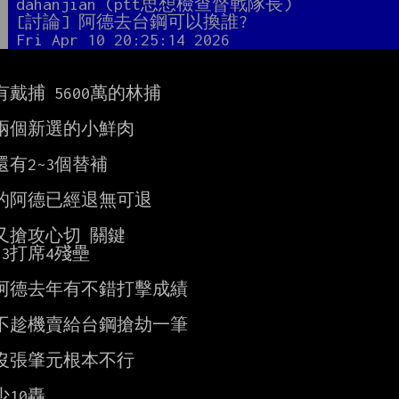
者
dahanjian (ptt思想檢查督戰隊長)
題
[討論] 阿德去台鋼可以換誰?
間
Fri Apr 10 20:25:14 2026
戴捕 5600萬的林捕

兩個新選的小鮮肉

有2~3個替補

的阿德已經退無可退

又搶攻心切 關鍵

3打席4殘壘

阿德去年有不錯打擊成績

不趁機賣給台鋼搶劫一筆

沒張肇元根本不行

10轟
