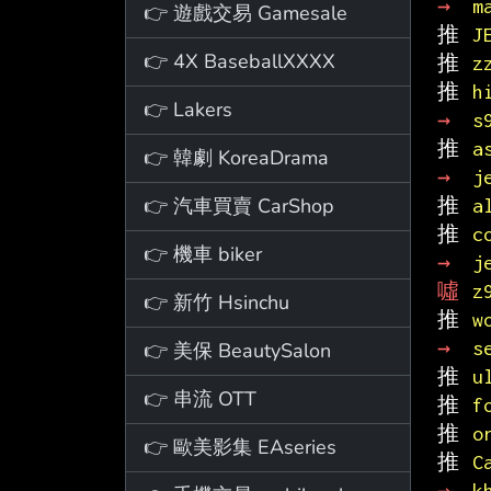
→ 
m
👉 遊戲交易 Gamesale
推 
J
👉 4X BaseballXXXX
推 
z
推 
h
👉 Lakers
→ 
s
推 
a
👉 韓劇 KoreaDrama
→ 
j
👉 汽車買賣 CarShop
推 
a
推 
c
👉 機車 biker
→ 
j
噓 
z
👉 新竹 Hsinchu
推 
w
→ 
s
👉 美保 BeautySalon
推 
u
👉 串流 OTT
推 
f
推 
o
👉 歐美影集 EAseries
推 
C
→ 
k