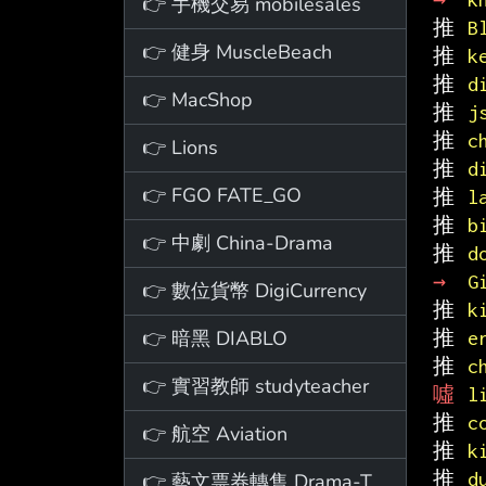
👉 手機交易 mobilesales
推 
B
👉 健身 MuscleBeach
推 
k
推 
d
👉 MacShop
推 
j
推 
c
👉 Lions
推 
d
👉 FGO FATE_GO
推 
l
推 
b
👉 中劇 China-Drama
推 
d
→ 
G
👉 數位貨幣 DigiCurrency
推 
k
👉 暗黑 DIABLO
推 
e
推 
c
👉 實習教師 studyteacher
噓 
l
推 
c
👉 航空 Aviation
推 
k
推 
d
👉 藝文票券轉售 Drama-Ticket