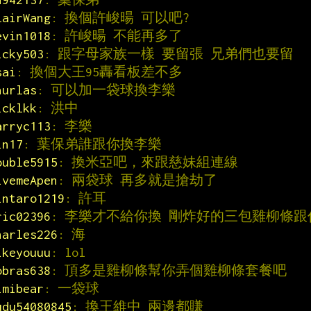
lairWang
: 換個許峻暘 可以吧?
evin1018
: 許峻暘 不能再多了
icky503
: 跟字母家族一樣 要留張 兄弟們也要留
sai
: 換個大王95轟看板差不多
hurlas
: 可以加一袋球換李樂
icklkk
: 洪中
arryc113
: 李樂
in17
: 葉保弟誰跟你換李樂
ouble5915
: 換米亞吧，來跟慈妹組連線
ivemeApen
: 兩袋球 再多就是搶劫了
intaro1219
: 許耳
ric02396
: 李樂才不給你換 剛炸好的三包雞柳條跟
harles226
: 海
ikeyouuu
: lol
obras638
: 頂多是雞柳條幫你弄個雞柳條套餐吧
imibear
: 一袋球
udu54080845
: 換王維中 兩邊都賺