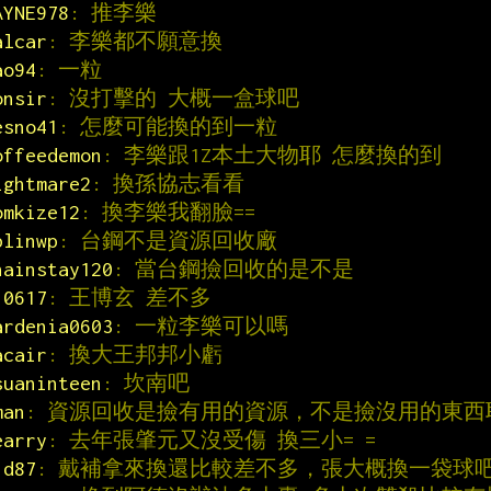
AYNE978
: 推李樂
alcar
: 李樂都不願意換
ao94
: 一粒
onsir
: 沒打擊的 大概一盒球吧
esno41
: 怎麼可能換的到一粒
offeedemon
: 李樂跟1Z本土大物耶 怎麼換的到
ightmare2
: 換孫協志看看
omkize12
: 換李樂我翻臉==
plinwp
: 台鋼不是資源回收廠
hainstay120
: 當台鋼撿回收的是不是
10617
: 王博玄 差不多
ardenia0603
: 一粒李樂可以嗎
acair
: 換大王邦邦小虧
suaninteen
: 坎南吧
man
: 資源回收是撿有用的資源，不是撿沒用的東西
earry
: 去年張肇元又沒受傷 換三小= =
1d87
: 戴補拿來換還比較差不多，張大概換一袋球