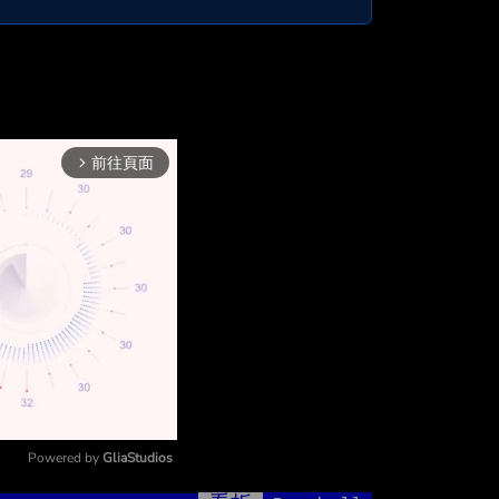
前往頁面
arrow_forward_ios
Powered by 
GliaStudios