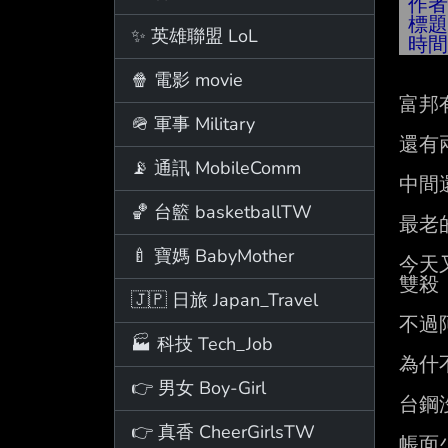
作
標
✨ 英雄聯盟 LoL
時
🍿 電影 movie
富邦有
🪖 軍事 Military
還有
📡 通訊 MobileComm
中間還
🏀 台籃 basketballTW
最老
🍼 寶媽 BabyMother
今天
雙殺 
🇯🇵 日旅 Japan_Travel
不過
🏭 科技 Tech_Job
為什
👉 男女 Boy-Girl
台鋼
👉 真香 CheerGirlsTW
帳面少