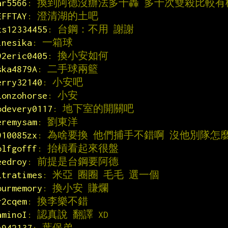
ar5566
: 換到阿德沒辦法多十轟 多十次雙殺比較有
EFFTAY
: 澄清湖的土吧
zs12334455
: 台鋼：不用 謝謝
inesika
: 一箱球
92eric0405
: 換小安如何
ska4879A
: 二手球兩籃
erry32140
: 小安吧
lonzohorse
: 小安
odevery0117
: 地下室的開關吧
eremysam
: 劉東洋
910085zx
: 為啥要換 他們捕手不錯啊 沒他別隊怎
olfgofff
: 抬槓看起來很盤
eedroy
: 前提是台鋼要阿德
ltratimes
: 米亞 圈圈 毛毛 選一個
ourmemory
: 換小安 賺爛
r2cqem
: 換李樂不錯
aminoI
: 認真說 翻譯 XD
h942137
: 葉保弟