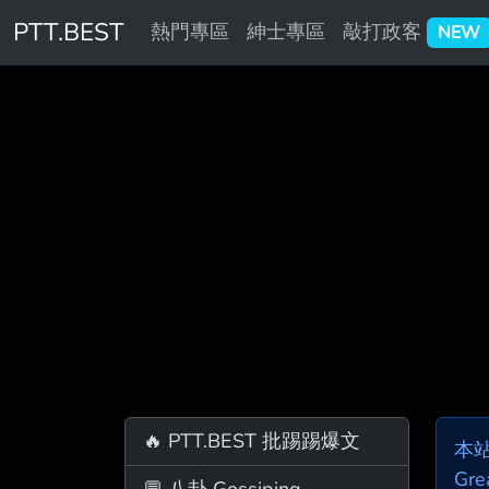
PTT.BEST
熱門專區
紳士專區
敲打政客
NEW
🔥 PTT.BEST 批踢踢爆文
本
Gre
💬 八卦 Gossiping