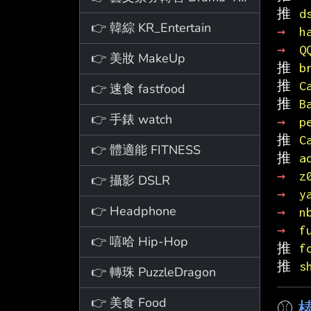
推 
d
👉 韓綜 KR_Entertain
→ 
h
→ 
Q
👉 美妝 MakeUp
推 
b
推 
C
👉 速食 fastfood
推 
B
👉 手錶 watch
→ 
p
推 
C
👉 體適能 FITNESS
推 
a
→ 
z
👉 攝影 DSLR
→ 
y
👉 Headphone
→ 
n
→ 
f
👉 嘻哈 Hip-Hop
推 
f
推 
s
👉 轉珠 PuzzleDragon
👉 美食 Food
⚾
棒