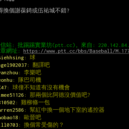
得換個謝葆錡或伍祐城不錯?

章網址: 
https://www.ptt.cc/bbs/Baseball/M.17
siehhsing
: 球
ngel902037
: 翻譯吧
vanzhou
: 李樂吧
eonhu
: 隊巴司機
K47
: 球僮不知道有沒有機會
imee51126
: 那兩個比阿德沒價值吧?
810502
: 雞柳條一包
arren2586
: 幫紅中換一個地下室的遙控器
aobao18
: 歐晉吧
ill0703
: 換個常受傷的？