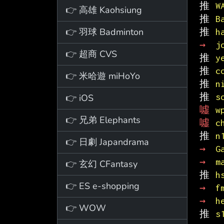
推 
W
👉 高雄 Kaohsiung
推 
B
👉 羽球 Badminton
推 
h
→ 
j
👉 超商 CVS
推 
y
推 
c
👉 米哈遊 miHoYo
推 
n
推 
s
👉 iOS
噓 
w
👉 兄弟 Elephants
噓 
c
推 
n
👉 日劇 Japandrama
→ 
G
→ 
m
👉 玄幻 CFantasy
推 
h
👉 ES e-shopping
→ 
f
→ 
h
👉 WOW
推 
s