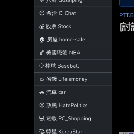
😊 希洽 C_Chat
PTT.
[
💰 股票 Stock
🏠 房屋 home-sale
🏀 美國職籃 NBA
⚾ 棒球 Baseball
👛 省錢 Lifeismoney
🚗 汽車 car
😡 政黑 HatePolitics
💻 電蝦 PC_Shopping
🥰 韓星 KoreaStar