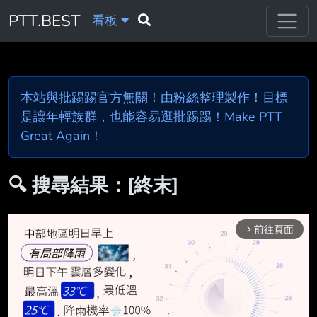
PTT.BEST
看板
本站與批踢踢官方無關！由粉絲整理製作！目標
是讓年輕族群，也能容易逛批踢踢！Make PTT
Great Again！
🔍 搜尋結果：[終末]
前往頁面
arrow_forward_ios