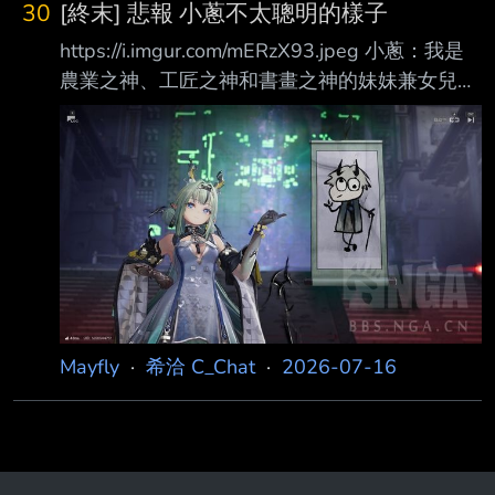
30
[終末] 悲報 小蔥不太聰明的樣子
https://i.imgur.com/mERzX93.jpeg 小蔥：我是
農業之神、工匠之神和書畫之神的妹妹兼女兒
管：那你有什麼呢？ 小蔥：我有工匠之神的畫
技、書畫之神的戰鬥力和農業之神的身材 管：
至少農業之神一定很大吧？ 小蔥：並沒有 --
Mayfly
·
希洽 C_Chat
·
2026-07-16