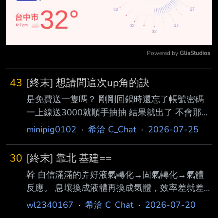
Powered by 
GliaStudios
Mute
43
[終末] 想請問這次up角的訣
是免費送一隻嗎？ 剛剛回鍋時還忘了帳號密碼
一上線送3000就順手抽抽 結果就出了 不會那麼
巧吧，哈哈 https://imgur.com/g8lT6c6
minipig0102
·
希洽 C_Chat
·
2026-07-25
https://imgur.com/fd2Fpbe 5050 --
30
[終末] 靠北 基建==
幹 自信滿滿的弄好液氣轉化→固氣轉化→氣體
反應。 息壤換成液體再換成氣體，效率差就差
吧，反正終於可以做灼銅。 然後才忽然意識到
wl2340167
·
希洽 C_Chat
·
2026-07-20
北部入口那邊有氣態息壤可以採 幹你鷹角== 改