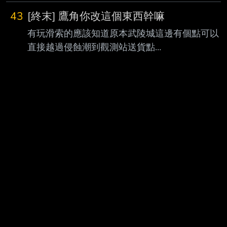
天再優化惹 本來還打算回去前面改息壤產線==
43
[終末] 鷹角你改這個東西幹嘛
順便研究訣的裝備，長息輕護甲竟然是唯一一個
有玩滑索的應該知道原本武陵城這邊有個點可以
意志110的 痛苦精煉 慢慢先堆灼銅晶片了，回
直接越過侵蝕潮到觀測站送貨點
頭再來研究優化息壤產線跟赫銅產線 --
https://i.meee.com.tw/3tklm6u.png 今天更新完這
邊新放一個小山丘卡死舊的滑索
https://i.meee.com.tw/LvKeLza.png ...不是耶鷹角
你改這個東西幹嘛= = 是嫌送貨玩家太多喔
https://i.meee.com.tw/Zt2E8RY.jpg 還故意卡一個
111m，哈哈這裡不給你擺喔，有夠噁心 --