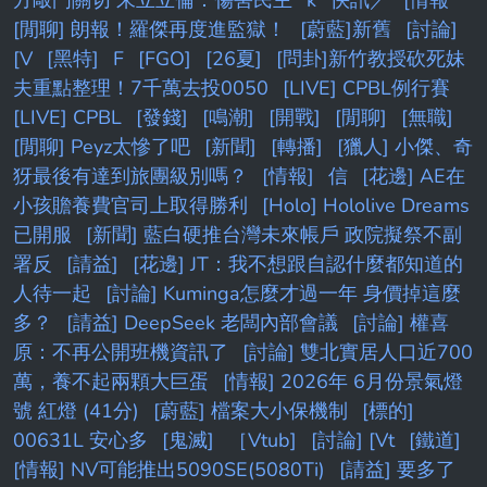
[閒聊] 朗報！羅傑再度進監獄！
[蔚藍]新舊
[討論]
[V
[黑特]
F
[FGO]
[26夏]
[問卦]新竹教授砍死妹
夫重點整理！7千萬去投0050
[LIVE] CPBL例行賽
[LIVE] CPBL
[發錢]
[鳴潮]
[開戰]
[閒聊]
[無職]
[閒聊] Peyz太慘了吧
[新聞]
[轉播]
[獵人] 小傑、奇
犽最後有達到旅團級別嗎？
[情報]
信
[花邊] AE在
小孩贍養費官司上取得勝利
[Holo] Hololive Dreams
已開服
[新聞] 藍白硬推台灣未來帳戶 政院擬祭不副
署反
[請益]
[花邊] JT：我不想跟自認什麼都知道的
人待一起
[討論] Kuminga怎麼才過一年 身價掉這麼
多？
[請益] DeepSeek 老闆內部會議
[討論] 權喜
原：不再公開班機資訊了
[討論] 雙北實居人口近700
萬，養不起兩顆大巨蛋
[情報] 2026年 6月份景氣燈
號 紅燈 (41分)
[蔚藍] 檔案大小保機制
[標的]
00631L 安心多
[鬼滅]
［Vtub]
[討論] [Vt
[鐵道]
[情報] NV可能推出5090SE(5080Ti)
[請益] 要多了