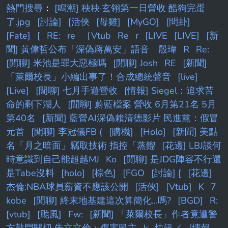
熱門搜尋
：
[鳴潮] 秧秧·玄翎第一日營收 酷狗完蛋
了.jpg
[討論]
[活俠
[母雞]
[MyGO]
[問卦]
[Fate]
[
RE:
re
［Vtub
Re
r
[LIVE
[LIVE]
[新
聞] 黃偉哲公布「深偽蔣萬安」語音 殷瑋
R
Re:
[閒聊] 米池是罪大惡極嗎
[閒聊] Josh
RE
[新聞]
「萊爾校長」小編出事了！合成總統聲音
[live]
[Live]
[閒聊] 七月手遊營收
[情報] Siegel：追求苦
命的剩下湖人
[閒聊] 蔚藍檔案 營收 6月第21名 5月
第40名
[新聞] 藍營AI深偽賴清德影片 民進黨：假冒
元首
[閒聊] 李冠儀FB (
[購機]
[Holo]
[新聞] 美點
名「月之暗面」竊取技術 指控「蒸餾
[花邊] LBJ談何
時意識到自己能超越MJ
Ko
[閒聊] 是JDG陣容不行還
是Tabe沒料
[holo]
[棕色]
[FGO
[討論] [
[花邊]
杰倫:NBA球員薪資不應該公開
[活俠]
[Vtub]
K
7
kobe
[閒聊] 終末地基建這次算簡化...嗎?
[BGD]
R:
[vtub]
[颱風]
Fw:
[新聞] 「萊爾校長」作者竟遭警
方敲門關切 朱立立倫：傷害民主
k
快訊／
[情報