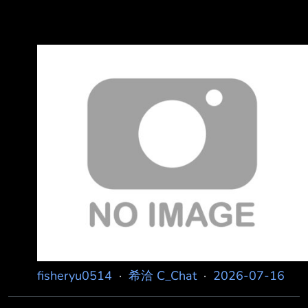
fisheryu0514
·
希洽 C_Chat
·
2026-07-16