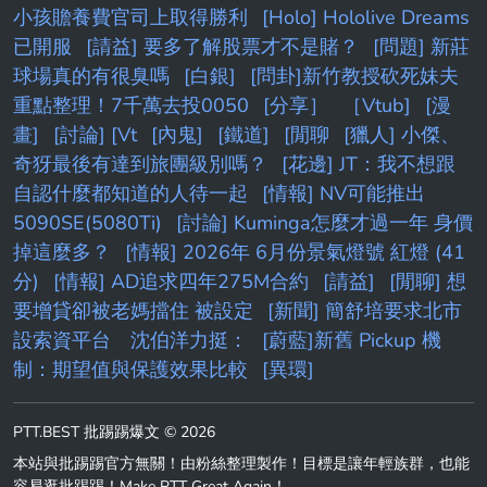
小孩贍養費官司上取得勝利
[Holo] Hololive Dreams
已開服
[請益] 要多了解股票才不是賭？
[問題] 新莊
球場真的有很臭嗎
[白銀]
[問卦]新竹教授砍死妹夫
重點整理！7千萬去投0050
[分享］
［Vtub]
[漫
畫]
[討論] [Vt
[內鬼]
[鐵道]
[閒聊
[獵人] 小傑、
奇犽最後有達到旅團級別嗎？
[花邊] JT：我不想跟
自認什麼都知道的人待一起
[情報] NV可能推出
5090SE(5080Ti)
[討論] Kuminga怎麼才過一年 身價
掉這麼多？
[情報] 2026年 6月份景氣燈號 紅燈 (41
分)
[情報] AD追求四年275M合約
[請益]
[閒聊] 想
要增貸卻被老媽擋住 被設定
[新聞] 簡舒培要求北市
設索資平台 沈伯洋力挺：
[蔚藍]新舊 Pickup 機
制：期望值與保護效果比較
[異環]
PTT.BEST 批踢踢爆文 © 2026
本站與批踢踢官方無關！由粉絲整理製作！目標是讓年輕族群，也能
容易逛批踢踢！Make PTT Great Again！