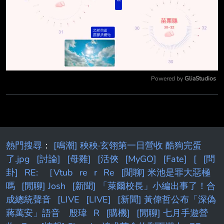
Powered by 
GliaStudios
Mute
熱門搜尋
：
[鳴潮] 秧秧·玄翎第一日營收 酷狗完蛋
了.jpg
[討論]
[母雞]
[活俠
[MyGO]
[Fate]
[
[問
卦]
RE:
［Vtub
re
r
Re
[閒聊] 米池是罪大惡極
嗎
[閒聊] Josh
[新聞] 「萊爾校長」小編出事了！合
成總統聲音
[LIVE
[LIVE]
[新聞] 黃偉哲公布「深偽
蔣萬安」語音 殷瑋
R
[購機]
[閒聊] 七月手遊營