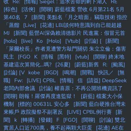
收
Re:
[情報] Siegel：追求苦命的剩下湖人
RE
[棕色]
[活俠]
[閒聊] 蔚藍檔案 營收 6月第21名 5月
第40名
7
[新聞] 美點名「月之暗面」竊取技術 指控
「蒸餾
[Live]
[花邊] LBJ談何時意識到自己能超越
MJ
[新聞] 藍營AI深偽賴清德影片 民進黨：假冒元首
[holo]
[live]
Ko
[Holo]
[Vtub]
[討論] [
[新聞]
「萊爾校長」作者竟遭警方敲門關切 朱立立倫：傷害
民主
[FGO
K
[情報
[黑特]
[vtub]
[閒聊] 終末地
基建這次算簡化...嗎?
[26夏]
[蔚藍]新舊
R:
[颱風]
[討論] [V
kobe
[BGD]
[鳴潮]
[開戰]
快訊／
[無
職]
Fw:
[LIVE] CPBL
[情報]
信
[請益] DeepSeek
老闆內部會議
[討論] 權喜原：不再公開班機資訊了
[閒聊] 朗報！羅傑再度進監獄！
[蔚藍] 檔案大小保
機制
[標的] 00631L 安心多
[新聞] 藍白硬推台灣未
來帳戶 政院擬祭不副署反
[LIVE] CPBL例行賽
[新
聞]
k
[轉播]
[發錢]
F
[FGO]
[閒聊]
[討論] 雙北
實居人口近700萬，養不起兩顆大巨蛋
[花邊] AE在