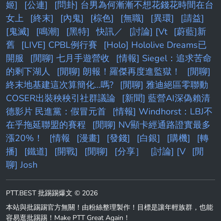
姬]
[公連]
[問卦] 台男為何漸漸不想花錢花時間在台
女上
[終末]
[內鬼]
[棕色]
[無職]
[異環]
[請益]
[鬼滅]
[鳴潮]
[黑特]
快訊／
[討論] [Vt
[蔚藍]新
舊
[LIVE] CPBL例行賽
[Holo] Hololive Dreams已
開服
[閒聊] 七月手遊營收
[情報] Siegel：追求苦命
的剩下湖人
[閒聊] 朗報！羅傑再度進監獄！
[閒聊]
終末地基建這次算簡化...嗎?
[閒聊] 雅迪絕區零聯動
COSER出裝秧秧引社群議論
[新聞] 藍營AI深偽賴清
德影片 民進黨：假冒元首
[情報] Windhorst：LBJ不
在乎拖延聯盟的賽程
[閒聊] NV顯卡經通路證實最多
漲20%！
[情報
[漫畫]
[發錢]
[白銀]
[購機]
[轉
播]
[鐵道]
[開戰]
[閒聊]
[分享］
[討論] [V
[閒
聊] Josh
PTT.BEST 批踢踢爆文 © 2026
本站與批踢踢官方無關！由粉絲整理製作！目標是讓年輕族群，也能
容易逛批踢踢！Make PTT Great Again！