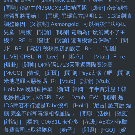
[閒聊] 傳說中的9800X3D抽幀問題
[爆卦] 南部韌性
演習即將開始！
[異環] 異環官方說明1.2、1.3版劇情
調整原因
[又被封] Asmongold : 可以槍殺非法移民
兒童
[馬娘]
[討論]
[閒聊] 電腦為什麼消滅不了主
機？
RE
b
[警世]
[討論] 還有機會合併嗎?
[
[問
卦]
RE:
[鳴潮] 秧秧最初的設定
Re:
r
[母雞]
[LIVE] CPBL
R
[Live]
f
[棕色］
［Vtub]
F
re
[爆卦]
[閒聊] DK時隔1723天重返國際賽決賽
[MyGO]
[情報]
[新聞]
[閒聊] Peyz太慘了吧
[閒聊]
米池是罪大惡極嗎
R:
[Vtub]
[討論] [Vtub]
Hololive 晚間直播單
[新聞] 韓國三年半首升息！韓
股跌幅擴大，KOSPI
Fw:
［Vtub
FW
[閒聊] 是
JDG陣容不行還是Tabe沒料
[Holo]
[尼古] 認真說 煙
癮 完全不能和毒癮相提並論ㄅ
[閒聊
[活俠]
[颱風]
[討論] [
[標的] 00631L 安心多
[花邊] AE在小孩贍
養費官司上取得勝利
［奶子］
[問題]
[FGO]
[妮