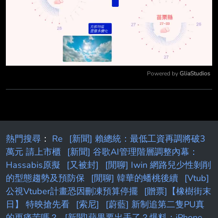
Powered by 
GliaStudios
Mute
熱門搜尋
：
Re
[新聞] 賴總統：最低工資再調將破3
萬元 請上市櫃
[新聞] 谷歌AI管理階層調整內幕：
Hassabis原擬
[又被封]
[閒聊] Iwin 網路兒少性剝削
的型態趨勢及預防保
[閒聊] 韓華的蟠桃後續
[Vtub]
公視Vtuber計畫恐因刪凍預算停擺
[贈票]【橡樹街末
日】 特映搶先看
[索尼]
[蔚藍] 新制追第二隻PU真
的更痛苦嗎？
[新聞]蘋果要出手了？爆料：iPhone