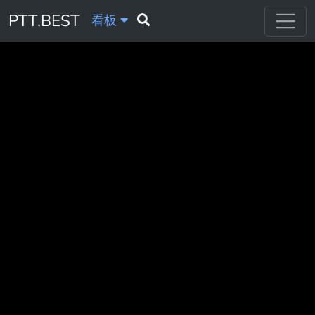
PTT.BEST
看板