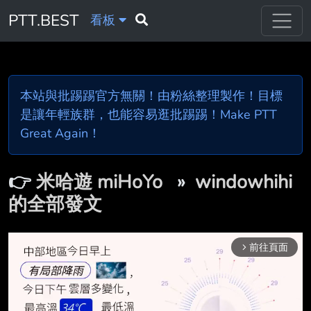
PTT.BEST
看板
本站與批踢踢官方無關！由粉絲整理製作！目標
是讓年輕族群，也能容易逛批踢踢！Make PTT
Great Again！
👉
米哈遊 miHoYo
»
windowhihi
的全部發文
前往頁面
arrow_forward_ios