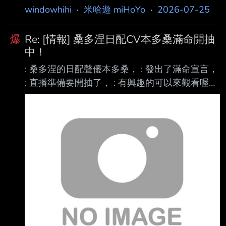
windowhihi
·
米哈遊 miHoYo
·
2026-07-25
爆
Re: [情報] 桑多涅日配CV本多桑滿命開抽
中！
: 桑多涅的日配聲優本多桑， : 發出了滿命宣言，
: 直播準備要開抽了， : 有興趣的可以來觀看喔，
: 目前線上21000同接中～ :
https://www.youtube.com/watch?
v=PSsPm3jEI20 上次抽太慘沒抽完 希望今次十
連雙金 https://www.youtube.com/live/9-zqfuj-
rzg?si=PUm-RXCcwSlEnebR ----- Sent from
JPTT on my Realme RMX3820. --