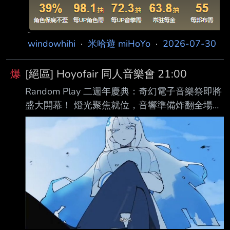
windowhihi
·
米哈遊 miHoYo
·
2026-07-30
爆
[絕區] Hoyofair 同人音樂會 21:00
Random Play 二週年慶典：奇幻電子音樂祭即將
盛大開幕！ 燈光聚焦就位，音響準備炸翻全場！
新艾利都最狂歡的一夜即將拉開序幕！ 星光熠熠
的陣容集結完畢 ﴊ代理人們，螢光棒準備好了
嗎？跟著這些超殺 BGM 的節奏，和代理人們一
起潛入這場奇 幻慶典吧！ 數位票券現已開售 —
點擊下方連結搶下你的前排席位：
https://youtu.be/_cN9qw1Wgx0 演出時間：
2026/07/25 晚上 10:00 JST 2026/07/25 上午
8:00 EST --