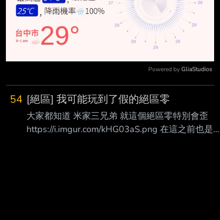
Powered by 
GliaStudios
Mute
54
[絕區] 我可能玩到了假的絕區零
大家都知道 米家三兄弟 就這個絕區零特別會歪
https://i.imgur.com/kHG03aS.png 在這之前也是
紅的不行 https://i.imgur.com/OYNRuFi.png 結果
這次抽著抽著不對勁 課金石都沒開始用就二金沒
歪 於是決定拼一下
https://i.imgur.com/FSaM9zd.png 最後花了509抽
拿下6+1 前30樓50P 回家發 --