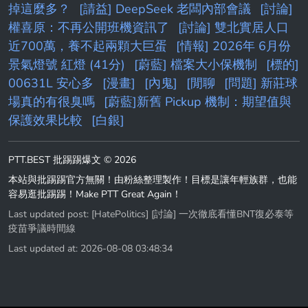
掉這麼多？
[請益] DeepSeek 老闆內部會議
[討論]
權喜原：不再公開班機資訊了
[討論] 雙北實居人口
近700萬，養不起兩顆大巨蛋
[情報] 2026年 6月份
景氣燈號 紅燈 (41分)
[蔚藍] 檔案大小保機制
[標的]
00631L 安心多
[漫畫]
[內鬼]
[閒聊
[問題] 新莊球
場真的有很臭嗎
[蔚藍]新舊 Pickup 機制：期望值與
保護效果比較
[白銀]
PTT.BEST 批踢踢爆文 © 2026
本站與批踢踢官方無關！由粉絲整理製作！目標是讓年輕族群，也能
容易逛批踢踢！Make PTT Great Again！
Last updated post:
[HatePolitics] [討論] 一次徹底看懂BNT復必泰等
疫苗爭議時間線
Last updated at: 2026-08-08 03:48:34