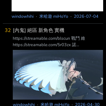
windowhihi
·
米哈遊 miHoYo
·
2026-07-04
32
[內鬼] 絕區 新角色 實機
https://streamable.com/blscun 戰鬥 維
https://streamable.com/5r03zx 諾
https://streamable.com/hw1xqd
https://i.imgur.com/VJhwVW2.png 意味明顯的
特寫 --
windowhihi
·
米哈遊 miHoYo
·
2026-04-30