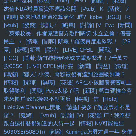
是Tabe沒料
[棕色]
[holo]
[FGO
[討論] [
[花邊]
杰倫:NBA球員薪資不應該公開
[Vtub]
K
[活俠]
7
[閒聊] 終末地基建這次算簡化...嗎?
kobe
[BGD]
R:
[vtub]
[發錢]
快訊／
[颱風]
[討論] [V
Fw:
[新聞]
「萊爾校長」作者竟遭警方敲門關切 朱立立倫：傷害
民主
k
[情報
[閒聊] 朗報！羅傑再度進監獄！
[26
夏]
[蔚藍]新舊
[黑特]
[LIVE] CPBL
[開戰]
F
[FGO]
[問卦]新竹教授砍死妹夫重點整理！7千萬去
投0050
[LIVE] CPBL例行賽
[新聞]
[請益]
[鐵道]
[鳴潮]
[獵人] 小傑、奇犽最後有達到旅團級別嗎？
[情報]
[閒聊]
[無職]
[花邊] AE在小孩贍養費官司上
取得勝利
[閒聊] Peyz太慘了吧
[新聞] 藍白硬推台灣
未來帳戶 政院擬祭不副署反
[轉播]
信
[Holo]
Hololive Dreams已開服
[請益] 要多了解股票才不是
賭？
[鬼滅]
［Vtub]
[討論] [Vt
[花邊] JT：我不想
跟自認什麼都知道的人待一起
[情報] NV可能推出
5090SE(5080Ti)
[討論] Kuminga怎麼才過一年 身價