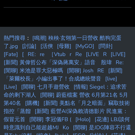
熱門搜尋
：
[鳴潮] 秧秧·玄翎第一日營收 酷狗完蛋
了.jpg
[討論]
[活俠
[母雞]
[MyGO]
[問卦]
[Fate]
[
RE:
re
［Vtub
r
Re
[LIVE
R
[LIVE]
[新聞] 黃偉哲公布「深偽蔣萬安」語音 殷瑋
Re:
[閒聊] 米池是罪大惡極嗎
[閒聊] Josh
RE
[新聞]
「萊爾校長」小編出事了！合成總統聲音
[live]
[Live]
[閒聊] 七月手遊營收
[情報] Siegel：追求苦
命的剩下湖人
[閒聊] 蔚藍檔案 營收 6月第21名 5月
第40名
[購機]
[新聞] 美點名「月之暗面」竊取技術
指控「蒸餾
[新聞] 藍營AI深偽賴清德影片 民進黨：
假冒元首
[閒聊] 李冠儀FB (
[Holo]
[花邊] LBJ談何
時意識到自己能超越MJ
Ko
[閒聊] 是JDG陣容不行還