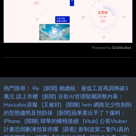
Powered by 
GliaStudios
Mute
熱門搜尋
：
Re
[新聞] 賴總統：最低工資再調將破3
萬元 請上市櫃
[新聞] 谷歌AI管理階層調整內幕：
Hassabis原擬
[又被封]
[閒聊] Iwin 網路兒少性剝削
的型態趨勢及預防保
[新聞]蘋果要出手了？爆料：
iPhone
[閒聊] 韓華的蟠桃後續
[Vtub] 公視Vtuber
計畫恐因刪凍預算停擺
[蔚藍] 新制追第二隻PU真的