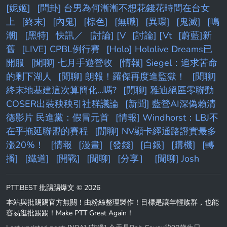
[妮姬]
[問卦] 台男為何漸漸不想花錢花時間在台女
上
[終末]
[內鬼]
[棕色]
[無職]
[異環]
[鬼滅]
[鳴
潮]
[黑特]
快訊／
[討論] [V
[討論] [Vt
[蔚藍]新
舊
[LIVE] CPBL例行賽
[Holo] Hololive Dreams已
開服
[閒聊] 七月手遊營收
[情報] Siegel：追求苦命
的剩下湖人
[閒聊] 朗報！羅傑再度進監獄！
[閒聊]
終末地基建這次算簡化...嗎?
[閒聊] 雅迪絕區零聯動
COSER出裝秧秧引社群議論
[新聞] 藍營AI深偽賴清
德影片 民進黨：假冒元首
[情報] Windhorst：LBJ不
在乎拖延聯盟的賽程
[閒聊] NV顯卡經通路證實最多
漲20%！
[情報
[漫畫]
[發錢]
[白銀]
[購機]
[轉
播]
[鐵道]
[開戰]
[閒聊]
[分享］
[閒聊] Josh
PTT.BEST 批踢踢爆文 © 2026
本站與批踢踢官方無關！由粉絲整理製作！目標是讓年輕族群，也能
容易逛批踢踢！Make PTT Great Again！