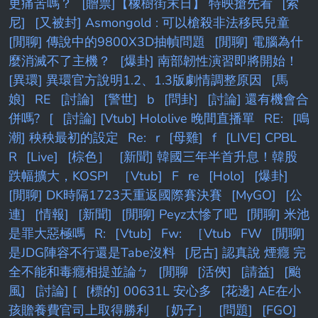
更痛苦嗎？
[贈票]【橡樹街末日】 特映搶先看
[索
尼]
[又被封] Asmongold : 可以槍殺非法移民兒童
[閒聊] 傳說中的9800X3D抽幀問題
[閒聊] 電腦為什
麼消滅不了主機？
[爆卦] 南部韌性演習即將開始！
[異環] 異環官方說明1.2、1.3版劇情調整原因
[馬
娘]
RE
[討論]
[警世]
b
[問卦]
[討論] 還有機會合
併嗎?
[
[討論] [Vtub] Hololive 晚間直播單
RE:
[鳴
潮] 秧秧最初的設定
Re:
r
[母雞]
f
[LIVE] CPBL
R
[Live]
[棕色］
[新聞] 韓國三年半首升息！韓股
跌幅擴大，KOSPI
［Vtub]
F
re
[Holo]
[爆卦]
[閒聊] DK時隔1723天重返國際賽決賽
[MyGO]
[公
連]
[情報]
[新聞]
[閒聊] Peyz太慘了吧
[閒聊] 米池
是罪大惡極嗎
R:
[Vtub]
Fw:
［Vtub
FW
[閒聊]
是JDG陣容不行還是Tabe沒料
[尼古] 認真說 煙癮 完
全不能和毒癮相提並論ㄅ
[閒聊
[活俠]
[請益]
[颱
風]
[討論] [
[標的] 00631L 安心多
[花邊] AE在小
孩贍養費官司上取得勝利
［奶子］
[問題]
[FGO]