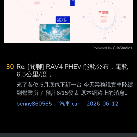
Powered by 
GliaStudios
Mute
30
Re: [閒聊] RAV4 PHEV 能耗公布，電耗
6.5公里/度，
來了各位 5月底也下訂一台 今天業務說實車陸續
到營業所了 預計6/15發表 原本網路上的消息是
今天發表 害我一直在等 真想把挫籤頭改成GR頭
benny860565
·
汽車 car
·
2026-06-12
帥爆 -- 我有稍微查了一下，差不多要一本，但
是前面的話就很帥了，還只要三分之一本XD 一
本道的看不習慣 這我倒是沒有想到，那還滿危
險的耶 去年底有問過差不多，要改款了應該很