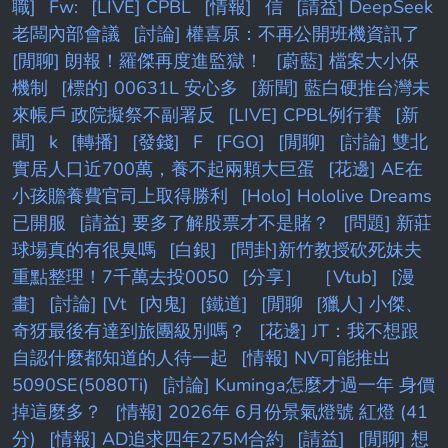
職]
Fw:
[LIVE] CPBL
[情報]
信
[請益] DeepSeek
老闆內部會議
[討論] 權喜原：不再公開班機資訊了
[閒聊] 朗報！羅傑再度進監獄！
[蔚藍] 檔案大小保
機制
[標的] 00631L 安心多
[新聞] 藍白硬推台灣未
來帳戶 政院擬祭不副署反
[LIVE] CPBL例行賽
[新
聞]
k
[轉播]
[發錢]
F
[FGO]
[閒聊]
[討論] 雙北
實居人口近700萬，養不起兩顆大巨蛋
[花邊] AE在
小孩贍養費官司上取得勝利
[Holo] Hololive Dreams
已開服
[請益] 要多了解股票才不是賭？
[問題] 新莊
球場真的有很臭嗎
[白銀]
[問卦]新竹教授砍死妹夫
重點整理！7千萬去投0050
[分享］
［Vtub]
[漫
畫]
[討論] [Vt
[內鬼]
[鐵道]
[閒聊
[獵人] 小傑、
奇犽最後有達到旅團級別嗎？
[花邊] JT：我不想跟
自認什麼都知道的人待一起
[情報] NV可能推出
5090SE(5080Ti)
[討論] Kuminga怎麼才過一年 身價
掉這麼多？
[情報] 2026年 6月份景氣燈號 紅燈 (41
分)
[情報] AD追求四年275M合約
[請益]
[閒聊] 想