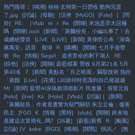
好談
熱門搜尋
：
[鳴潮] 秧秧·玄翎第一日營收 酷狗完蛋
了.jpg
[討論]
[母雞]
[活俠
[MyGO]
[Fate]
[
[問
卦]
RE:
［Vtub
re
r
Re
[閒聊] 米池是罪大惡極
嗎
[閒聊] Josh
[新聞] 「萊爾校長」小編出事了！合
成總統聲音
[LIVE
[LIVE]
[新聞] 黃偉哲公布「深偽
蔣萬安」語音 殷瑋
R
[購機]
[閒聊] 七月手遊營
收
Re:
[情報] Siegel：追求苦命的剩下湖人
RE
[棕色]
[活俠]
[閒聊] 蔚藍檔案 營收 6月第21名 5月
第40名
7
[新聞] 美點名「月之暗面」竊取技術 指控
「蒸餾
[Live]
[花邊] LBJ談何時意識到自己能超越
MJ
[新聞] 藍營AI深偽賴清德影片 民進黨：假冒元首
[holo]
[live]
Ko
[Holo]
[Vtub]
[討論] [
[新聞]
「萊爾校長」作者竟遭警方敲門關切 朱立立倫：傷害
民主
[FGO
K
[情報
[黑特]
[vtub]
[閒聊] 終末地
基建這次算簡化...嗎?
[26夏]
[蔚藍]新舊
R:
[颱風]
[討論] [V
kobe
[BGD]
[鳴潮]
[開戰]
快訊／
[無