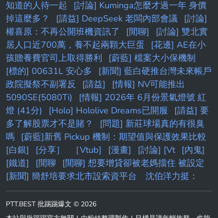
知道的人待一起
[討論] Kuminga怎麼才過一年 身價
掉這麼多？
[請益] DeepSeek 老闆內部會議
[討論]
權喜原：不再公開班機資訊了
[閒聊]
[討論] 雙北實
居人口近700萬，養不起兩顆大巨蛋
[花邊] AE在小
孩贍養費官司上取得勝利
[蔚藍] 檔案大小保機制
[標的] 00631L 安心多
[新聞] 藍白硬推台灣未來帳戶
政院擬祭不副署反
[請益]
[情報] NV可能推出
5090SE(5080Ti)
[情報] 2026年 6月份景氣燈號 紅
燈 (41分)
[Holo] Hololive Dreams已開服
[請益] 要
多了解股票才不是賭？
[問題] 新莊球場真的有很臭
嗎
[蔚藍]新舊 Pickup 機制：期望值與保護效果比較
[白銀]
[分享］
［Vtub]
[漫畫]
[討論] [Vt
[內鬼]
[鐵道]
[閒聊
[閒聊] 想要增貸卻被老媽擋住 被設定
[新聞] 簡舒培要求北市設索資平台 沈伯洋力挺：
PTT.BEST 批踢踢爆文 © 2026