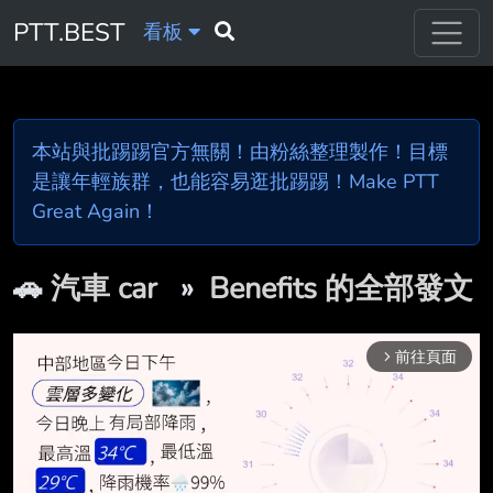
PTT.BEST
看板
本站與批踢踢官方無關！由粉絲整理製作！目標
是讓年輕族群，也能容易逛批踢踢！Make PTT
Great Again！
🚗
汽車 car
»
Benefits 的全部發文
前往頁面
arrow_forward_ios