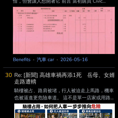
惜，但會讓人想開著它 前言 當初購買 Civic
e:HEV 開箱文可以參考這裡：
https://myppt.cc/G1ApSY 這台車目前已經完成一
萬公里保養。從交車到現在大約半年，里程正式
來到一萬公里左右 ，推估一年大概會跑到兩萬公
里。 https://i.mopix.cc/8s88R0.jpg 這篇不是正式
評測，也不是要說服誰，只是把我這段時間開下
來，感受比較強烈的幾個優 缺點整理出來，給對
Civic e:HEV 或 Honda 油電有興趣的
Benefits
·
汽車 car
·
2026-05-16
30
Re: [新聞] 高雄車禍再添1死 岳母、女婿
走路遭轎
騎樓被占、路肩被堵，行人被迫走上馬路，機車
也被逼進更危險車道。 這不是單一店家或用路
人的小違規，而是長期管理失靈造成的公共安全
問題。 政府若放任騎樓占用、地面高低不平、