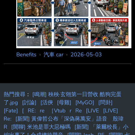
路肩障礙與違停臨停，等於讓風險一層層外推，
最 後由行人與機車騎士承擔。 請大家一起正視
問題，落實管理與執法，還給人民安全通行的基
本權利。 https://i.mopix.cc/JbCOFZ.jpg --
Benefits
·
汽車 car
·
2026-05-03
熱門搜尋
：
[鳴潮] 秧秧·玄翎第一日營收 酷狗完蛋
了.jpg
[討論]
[活俠
[母雞]
[MyGO]
[問卦]
[Fate]
[
RE:
re
［Vtub
r
Re
[LIVE
[LIVE]
Re:
[新聞] 黃偉哲公布「深偽蔣萬安」語音 殷瑋
R
[閒聊] 米池是罪大惡極嗎
[新聞] 「萊爾校長」小
編出事了！合成總統聲音
[閒聊] Josh
RE
[閒聊] 七