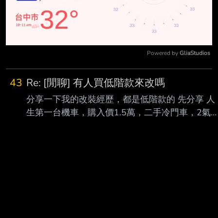
Powered by 
GliaStudios
Mute
43
Re: [閒聊] 有人買低階款來改嗎
分享一下我的改裝經歷，都是低階款的 先分享 人
生第一台機車，購入價1.5萬，二手冷門車，2氣
門125cc，前後鼓剎。 這是在20多年前，東吳機
研BBS興盛的年代，團購內褲/火焰扳手/DNM避震
器的年代。 窮學生一個，按理也沒什麼好嫌的，
但也因為什麼配備都沒有，試著自己摸索，死馬
當活 馬醫。 透過這台車，也學到很多東西，如果
當年是爸媽直接送我一台很貴的全新原裝車，我
可能 也沒這個膽量這樣拆拆裝裝。 後來出社會，
有了前一台車累積的經驗，自然會知道自己真正