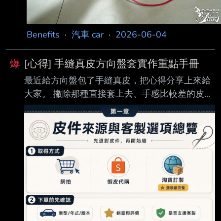
Benefits
·
汽車 car
·
2026-06-04
爆
[心得] 手縫真皮方向盤套實作重點手冊
最近給方向盤包了手縫真皮，把心得分享上來給
大家。 撇除那種直接套上去、手感比較差的皮
套，這種手縫的因為整片都是真皮、沒有塑膠，
手 感最好。但自己縫跟給別人縫，價差五倍。
實際做過之後沒這麼難，但若看那些專家的教學
影片做，第一次有高機率失敗。因為它們 展示的
是100分的技法，多數人只有一次機會，一旦失
敗信心就會受挫，還會怕傷到原本 的盤面，賠了
夫人又折兵，而害怕嘗試。 如果你想要提升方向
盤抓握手感，但又怕縫不好，你可以看原廠的教
學，搭配這篇指南， 然後準備五到六個小時的空