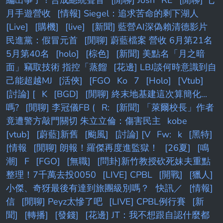
月手遊營收
[情報] Siegel：追求苦命的剩下湖人
[Live]
[購機]
[live]
[新聞] 藍營AI深偽賴清德影片
民進黨：假冒元首
[閒聊] 蔚藍檔案 營收 6月第21名
5月第40名
[holo]
[棕色]
[新聞] 美點名「月之暗
面」竊取技術 指控「蒸餾
[花邊] LBJ談何時意識到自
己能超越MJ
[活俠]
[FGO
Ko
7
[Holo]
[Vtub]
[討論] [
K
[BGD]
[閒聊] 終末地基建這次算簡化...
嗎?
[閒聊] 李冠儀FB (
R:
[新聞] 「萊爾校長」作者
竟遭警方敲門關切 朱立立倫：傷害民主
kobe
[vtub]
[蔚藍]新舊
[颱風]
[討論] [V
Fw:
k
[黑特]
[情報
[閒聊] 朗報！羅傑再度進監獄！
[26夏]
[鳴
潮]
F
[FGO]
[無職]
[問卦]新竹教授砍死妹夫重點
整理！7千萬去投0050
[LIVE] CPBL
[開戰]
[獵人]
小傑、奇犽最後有達到旅團級別嗎？
快訊／
[情報]
信
[閒聊] Peyz太慘了吧
[LIVE] CPBL例行賽
[新
聞]
[轉播]
[發錢]
[花邊] JT：我不想跟自認什麼都