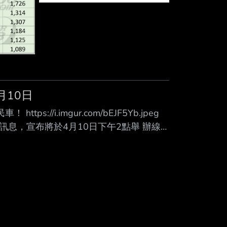
月10日
://i.imgur.com/bEJF5Yb.jpeg
息，宣布將於4月10日下午2點舉 辦線
升級改款版本。 預告曝光DUKE字樣，
楚可見「DUKE」字樣，幾乎直接點名此
流線與實用風格，但透過深藍色漸層烤漆與