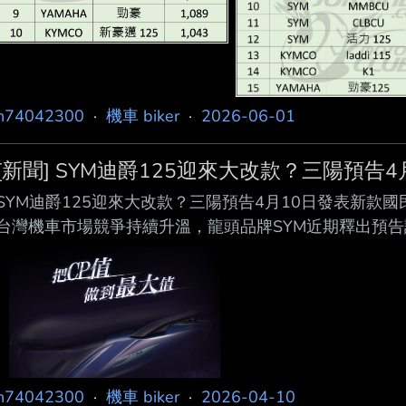
n74042300
·
機車 biker
·
2026-06-01
[新聞] SYM迪爵125迎來大改款？三陽預告4
SYM迪爵125迎來大改款？三陽預告4月10日發表新款國民車！ https
台灣機車市場競爭持續升溫，龍頭品牌SYM近期釋出預告訊
上發表會，預期主角正是旗下熱銷通勤車系「迪爵125」的
新迪爵改款呼之欲出 從官方釋出的預告畫面來看，車側清
次主角就是迪爵 車系。整體外觀輪廓仍維持現行車款的
帶有賽車 元素的貼
n74042300
·
機車 biker
·
2026-04-10