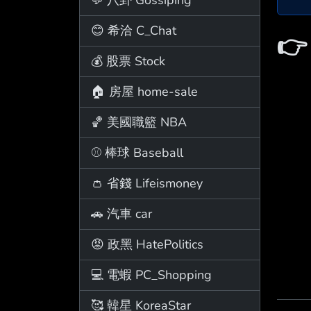
😊 希洽 C_Chat

💰 股票 Stock
🏠 房屋 home-sale
🏀 美國職籃 NBA
⚾ 棒球 Baseball
👛 省錢 Lifeismoney
🚗 汽車 car
😡 政黑 HatePolitics
💻 電蝦 PC_Shopping
🥰 韓星 KoreaStar