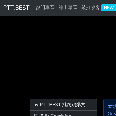
PTT.BEST
熱門專區
紳士專區
敲打政客
NEW
🔥 PTT.BEST 批踢踢爆文
本
Gre
💬 八卦 Gossiping