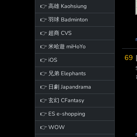
👉 高雄 Kaohsiung
👉 羽球 Badminton
👉 超商 CVS
👉 米哈遊 miHoYo
69
👉 iOS
👉 兄弟 Elephants
👉 日劇 Japandrama
👉 玄幻 CFantasy
👉 ES e-shopping
👉 WOW