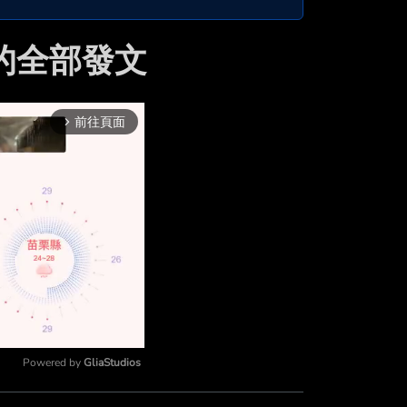
0 的全部發文
前往頁面
arrow_forward_ios
Powered by 
GliaStudios