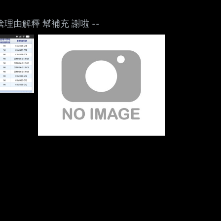
Mute
又要用啥理由解釋 幫補充 謝啦 --