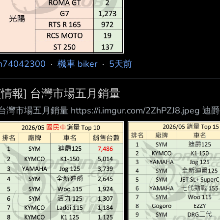
n74042300
·
機車 biker
·
5天前
[情報] 台灣市場五月銷量
台灣市場五月銷量 https://i.imgur.com/2ZhPZJ8.jpeg 