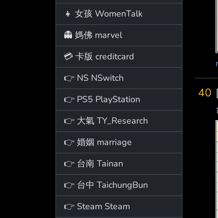
👧 女孩 WomenTalk
👻 媽佛 marvel
💳 卡版 creditcard
👉 NS NSwitch
40
👉 PS5 PlayStation
👉 大氣 TY_Research
👉 婚姻 marriage
👉 台南 Tainan
👉 台中 TaichungBun
👉 Steam Steam