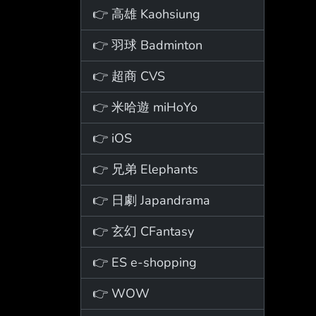
👉 高雄 Kaohsiung
👉 羽球 Badminton
👉 超商 CVS
👉 米哈遊 miHoYo
👉 iOS
👉 兄弟 Elephants
👉 日劇 Japandrama
👉 玄幻 CFantasy
👉 ES e-shopping
👉 WOW