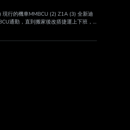
Mute
的機車MMBCU (2) Z1A (3) 全新迪
騎MMBCU通勤，直到搬家後改搭捷運上下班，
平常下雨或長距離移動就開車，而最近另一
此預計會由開車通勤改爲騎機車通勤，考量
另一半165公分高標準身型，因此有想說