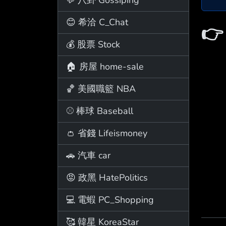
😊 希洽 C_Chat

💰 股票 Stock
🏠 房屋 home-sale
🏀 美國職籃 NBA
⚾ 棒球 Baseball
👛 省錢 Lifeismoney
🚗 汽車 car
😡 政黑 HatePolitics
💻 電蝦 PC_Shopping
🥰 韓星 KoreaStar