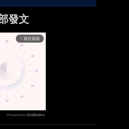
的全部發文
前往頁面
arrow_forward_ios
Powered by 
GliaStudios