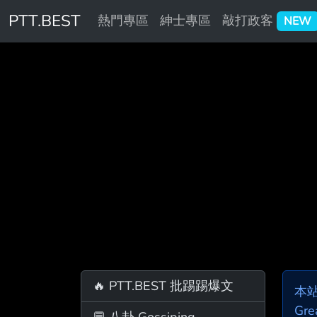
PTT.BEST
熱門專區
紳士專區
敲打政客
NEW
🔥 PTT.BEST 批踢踢爆文
本
Gre
💬 八卦 Gossiping