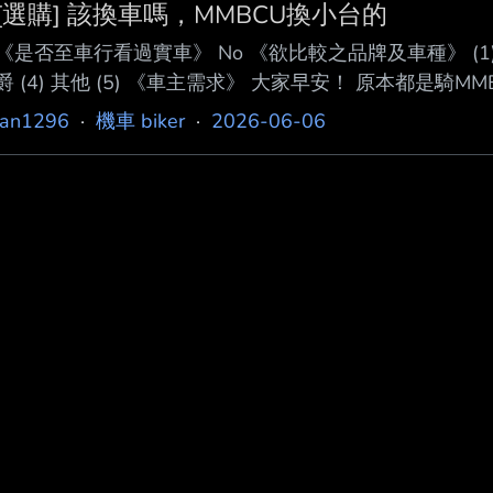
[選購] 該換車嗎，MMBCU換小台的
《是否至車行看過實車》 No 《欲比較之品牌及車種》 (1) 現行
爵 (4) 其他 (5) 《車主需求》 大家早安！ 原本都是
MMBCU就變成平常短程使用（買晚餐 、回父母家），
ian1296
·
機車 biker
·
2026-06-06
半在住家附近找到了新工作， 騎車約五分鐘的距離，因
到另一半若是騎MMBC U通勤感覺有點太大台，怕危險，
把MMBCU賣掉換 中