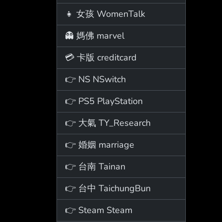
👧 女孩 WomenTalk
👻 媽佛 marvel
💳 卡版 creditcard
👉 NS NSwitch
👉 PS5 PlayStation
👉 大氣 TY_Research
👉 婚姻 marriage
👉 台南 Tainan
👉 台中 TaichungBun
👉 Steam Steam