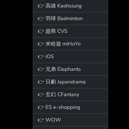
👉 高雄 Kaohsiung
👉 羽球 Badminton
👉 超商 CVS
👉 米哈遊 miHoYo
👉 iOS
👉 兄弟 Elephants
👉 日劇 Japandrama
👉 玄幻 CFantasy
👉 ES e-shopping
👉 WOW