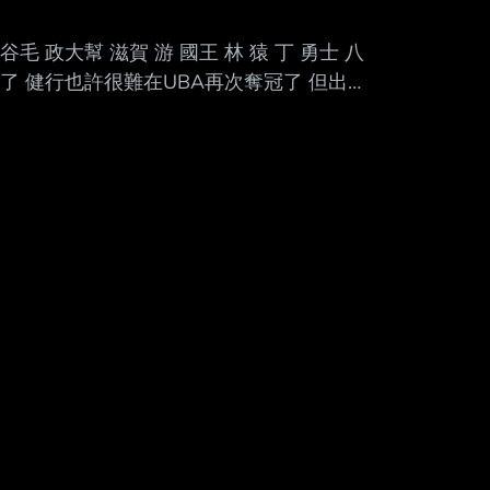
Mute
 谷毛 政大幫 滋賀 游 國王 林 猿 丁 勇士 八
了 健行也許很難在UBA再次奪冠了 但出
威到處推銷畢業生真的好膩 反觀健行教練
不想去南部 KJ：羨慕其他隊的氣氛 還會