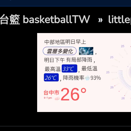
台籃 basketballTW
»
lit