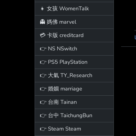
👧 女孩 WomenTalk
👻 媽佛 marvel
💳 卡版 creditcard
👉 NS NSwitch
👉 PS5 PlayStation
👉 大氣 TY_Research
👉 婚姻 marriage
👉 台南 Tainan
👉 台中 TaichungBun
👉 Steam Steam