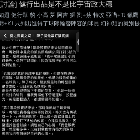
[討論] 健行出品是不是比宇宙政大穩
如題 健行幫 豹 小高 夢 阿吉 獅 劉+蔡 特攻 亞喵+TJ 獵鷹
爺+KJ 只列出進得了球隊輪替陣容的球員 幻神類的就別提
品的良率是不是比六連霸的宇宙政好多了 奪冠完又看陳子
也不吹自己畢業生 選秀前、進球隊也不會出怪聲 八爺：我
選政大的球團是賭還是還沒看清事實 --