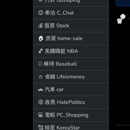
😊 希洽 C_Chat
🏀
💰 股票 Stock
🏠 房屋 home-sale
🏀 美國職籃 NBA
⚾ 棒球 Baseball
👛 省錢 Lifeismoney
🚗 汽車 car
😡 政黑 HatePolitics
💻 電蝦 PC_Shopping
🥰 韓星 KoreaStar