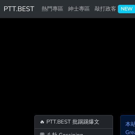
PTT.BEST
熱門專區
紳士專區
敲打政客
NEW
🔥 PTT.BEST 批踢踢爆文
本
Gre
💬 八卦 Gossiping