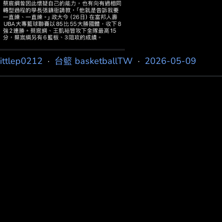
littlep0212
·
台籃 basketballTW
·
2026-05-09