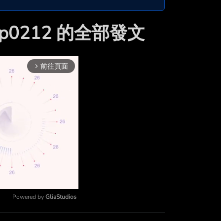
tlep0212 的全部發文
前往頁面
arrow_forward_ios
Powered by 
GliaStudios