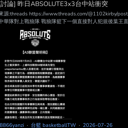
[討論] 昨日ABSOLUTE3x3台中站衝突
來源:threads https://www.threads.com/@1102kirby
中華隊對上戰狼隊 戰狼隊籃下一個直接對人犯規後葉王直
教練也衝出來 葉王需要四個人才有辦法拉住他 真的很氣
拳想扁葉王 難怪教練都看不下去衝出來 昨天去遠百看奧
一下了 --
j8866yanzi
·
台籃 basketballTW
·
2026-07-26