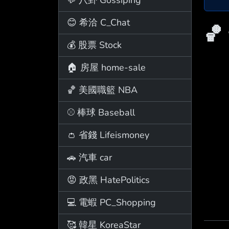
😊 希洽 C_Chat
🏀
💰 股票 Stock
🏠 房屋 home-sale
🏀 美國職籃 NBA
⚾ 棒球 Baseball
👛 省錢 Lifeismoney
🚗 汽車 car
😡 政黑 HatePolitics
💻 電蝦 PC_Shopping
🥰 韓星 KoreaStar