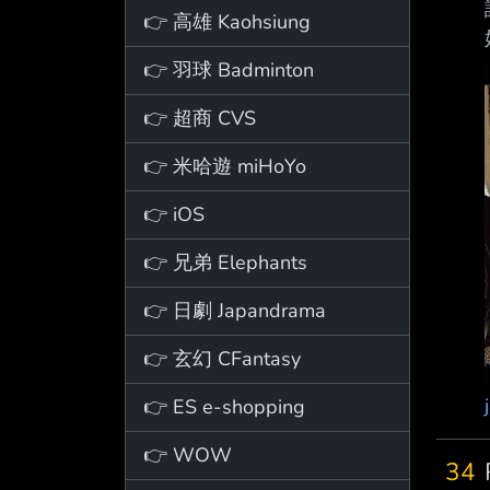
👉 高雄 Kaohsiung
👉 羽球 Badminton
👉 超商 CVS
👉 米哈遊 miHoYo
👉 iOS
👉 兄弟 Elephants
👉 日劇 Japandrama
👉 玄幻 CFantasy
👉 ES e-shopping
👉 WOW
34