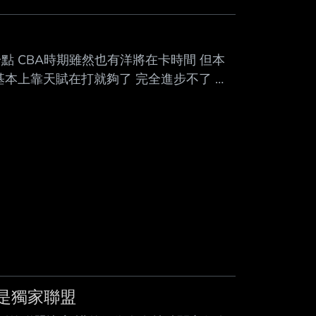
？
點 CBA時期雖然也有洋將在卡時間 但本
基本上靠天賦在打就夠了 完全進步不了 除
BA 根本沒辦法有什麼進步 現在本土長人
將卡時間 完全練不到什麼東西 所以建議只
 就算學業完成也請往其他國家去磨練 不
們是獨家聯盟