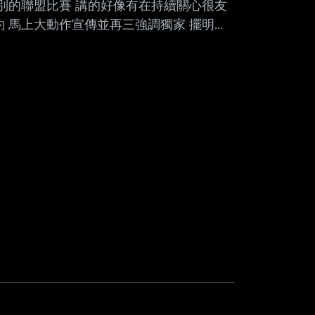
看別的聯盟比賽 講的好像有在持續關心很友
約 馬上大動作宣傳並再三強調獨家 擺明的
是要別人來找我 我P絕不會消失 直接先把
續抱著東超舔就好了 最好直接談到四隊都能