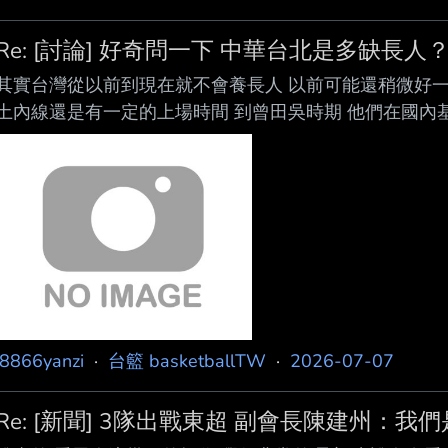
Re: [討論] 好奇問一下 中華台北是多缺長人
其實台灣從以前到現在就不會養長人 以前可能還稍微好一
土內線還是有一定的上場時間 到曾田吳時期 他們在國內
了柴哥 另外兩個都是在生涯後期都傷痛不斷又退化才去C
只要待在台灣 在大學被外籍生卡時間 到職業被外籍生+洋
要有天賦的本土內線最好全部送去國外 能別回來就別回來
然回來你除了在板凳當觀眾也不能幹嘛 --
j8866yanzi
·
台籃 basketballTW
·
2026-07-07
Re: [新聞] 3隊出戰東超 副會長陳建州：我