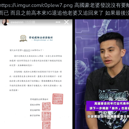
https://i.imgur.com/c0plew7.png 高國豪
而已 而且之前高本來IG退追他老婆又追回來了 如果最後
的沒的好好打球吧 雖然我覺得他下次還敢 --