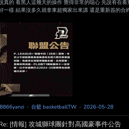
說真的 看黑人這幾天的操作 覺得非常的噁心 先說有在
好一樣 結果沒多久就拿東超獨家出來講 還是重新簽的合
就是下季沒有真的想認真合併或合作 如果想合併或合作就
主導權搶走 感覺下季繼續維持兩聯盟的機率很大 P就繼
參加 就不用浪費時間排賽程了 專心打東超就好 --
j8866yanzi
·
台籃 basketballTW
·
2026-05-28
Re: [情報] 攻城獅球團針對高國豪事件公告