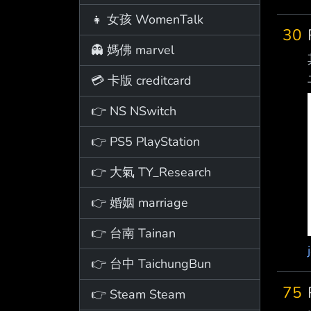
👧 女孩 WomenTalk
30
👻 媽佛 marvel
💳 卡版 creditcard
👉 NS NSwitch
👉 PS5 PlayStation
👉 大氣 TY_Research
👉 婚姻 marriage
👉 台南 Tainan
👉 台中 TaichungBun
75
👉 Steam Steam