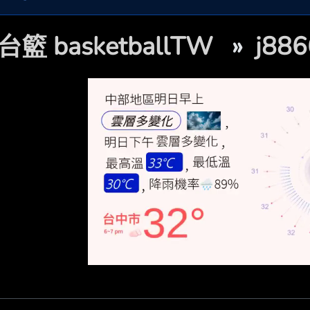
台籃 basketballTW
»
j88