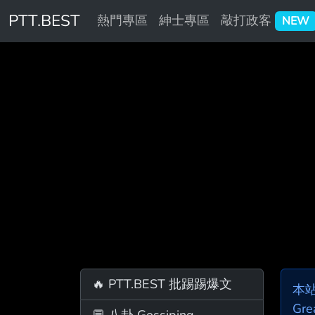
PTT.BEST
熱門專區
紳士專區
敲打政客
NEW
🔥 PTT.BEST 批踢踢爆文
本
Gre
💬 八卦 Gossiping