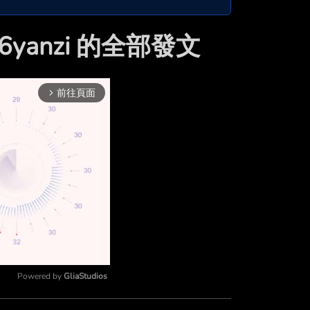
66yanzi 的全部發文
前往頁面
arrow_forward_ios
Powered by 
GliaStudios