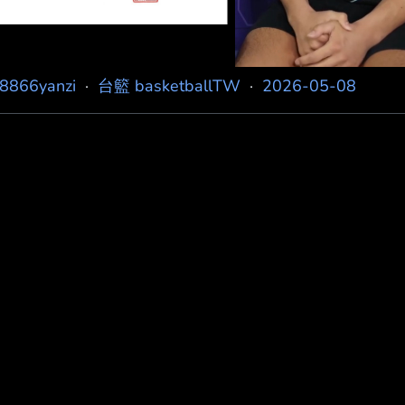
j8866yanzi
·
台籃 basketballTW
·
2026-05-08