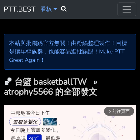
PTT.BEST
看板
本站與批踢踢官方無關！由粉絲整理製作！目標
是讓年輕族群，也能容易逛批踢踢！Make PTT
Great Again！
🏀
台籃 basketballTW
»
atrophy5566 的全部發文
前往頁面
arrow_forward_ios