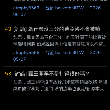
峻翔的數據都是靠大量出手加上領航猿體系打出
atrophy5566
·
台籃 basketballTW
·
2026-
來的 盧本身進攻技巧不算頂級 優點是空檔投籃
06-07
有一定的把握度 只要配上夠強的隊友就能有一
定的分數進帳 加上切入喜歡靠在身上買犯 遇到
43
[討論] 為什麼沒三分的迪亞洛不會被噴
防守不好的隊伍可以爆刷分數 但防守強度提高
如題，飛克因為不會三分，昨天對國王的比賽被
就是個濫投型球員 盧給我的感覺可以當個稱職
球迷噴到爛 如果說因為中信還有雙塔所以不需
的綠葉，但頂不上頭號球星 T聯盟的高國豪運球
要飛克 但雲豹的米勒麥卡洛三分能力也沒有比
很花，但是神一場鬼一場 季後賽打得慘不忍睹
atrophy5566
·
台籃 basketballTW
·
2026-
內馬馬可好到哪 迪亞洛身高也沒比飛克高多少
高錦瑋本季除了在外線出手外，也很少自主進攻
05-07
雲豹都可以搭配迪亞洛了，為什麼特攻無法搭配
阿巴西則是本季只剩下投籃的功能，而且
飛克？ -- 對，亞強都可以和雲豹打球了 為啥飛
53
[討論] 國王開季不是打得很好嗎？
克不行 為啥大家說飛克難用，亞強好用？ 特攻
如題，國王開季沒有杰倫飛米這種頂級砍將 然後
為何也不打轉換 不是都說閃電特攻了 阿巴西、
鐵血防守和對手纏鬥 球的流動也很流暢 原本大家
亞喵也能跑啊 亞強也是偏四號只是來台灣打5號
認為後書豪時代國王沒有什麼競爭力 但國王開季
吧？ 亞強發牌算好嗎？ 我的問題是飛克為什麼
打出亮眼的表現後就一波連敗開始氣氛 老外教練
不行簡單有效率呢 特攻其他人也能投三分啊 馬
就被3Q了 胖總上台後，現在打得一灘死水 那為