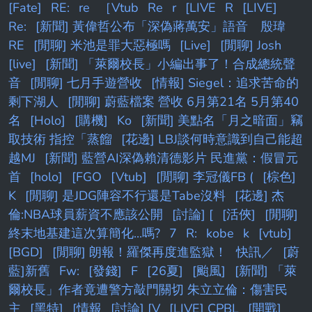
[Fate]
RE:
re
［Vtub
Re
r
[LIVE
R
[LIVE]
Re:
[新聞] 黃偉哲公布「深偽蔣萬安」語音 殷瑋
RE
[閒聊] 米池是罪大惡極嗎
[Live]
[閒聊] Josh
[live]
[新聞] 「萊爾校長」小編出事了！合成總統聲
音
[閒聊] 七月手遊營收
[情報] Siegel：追求苦命的
剩下湖人
[閒聊] 蔚藍檔案 營收 6月第21名 5月第40
名
[Holo]
[購機]
Ko
[新聞] 美點名「月之暗面」竊
取技術 指控「蒸餾
[花邊] LBJ談何時意識到自己能超
越MJ
[新聞] 藍營AI深偽賴清德影片 民進黨：假冒元
首
[holo]
[FGO
[Vtub]
[閒聊] 李冠儀FB (
[棕色]
K
[閒聊] 是JDG陣容不行還是Tabe沒料
[花邊] 杰
倫:NBA球員薪資不應該公開
[討論] [
[活俠]
[閒聊]
終末地基建這次算簡化...嗎?
7
R:
kobe
k
[vtub]
[BGD]
[閒聊] 朗報！羅傑再度進監獄！
快訊／
[蔚
藍]新舊
Fw:
[發錢]
F
[26夏]
[颱風]
[新聞] 「萊
爾校長」作者竟遭警方敲門關切 朱立立倫：傷害民
主
[黑特]
[情報
[討論] [V
[LIVE] CPBL
[開戰]