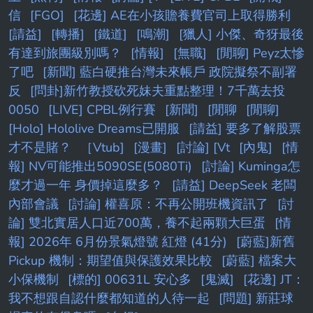
信
[FGO]
[花邊] AE在小孩贍養費官司上取得勝利
[請益]
[轉播]
[鐵道]
[鳴潮]
[獵人] 小傑、奇犽最後
有達到旅團級別嗎？
[情報]
[無職]
[閒聊] Peyz太慘
了吧
[新聞] 藍白硬推台灣未來帳戶 政院擬祭不副署
反
[問卦]新竹教授砍死妹夫重點整理！7千萬去投
0050
[LIVE] CPBL例行賽
[新聞]
[閒聊
[閒聊]
[Holo] Hololive Dreams已開服
[請益] 要多了解股票
才不是賭？
［Vtub]
[漫畫]
[討論] [Vt
[內鬼]
[情
報] NV可能推出5090SE(5080Ti)
[討論] Kuminga怎
麼才過一年 身價掉這麼多？
[請益] DeepSeek 老闆
內部會議
[討論] 權喜原：不再公開班機資訊了
[討
論] 雙北實居人口近700萬，養不起兩顆大巨蛋
[情
報] 2026年 6月份景氣燈號 紅燈 (41分)
[蔚藍]新舊
Pickup 機制：期望值與保護效果比較
[蔚藍] 檔案大
小保機制
[標的] 00631L 安心多
[鬼滅]
[花邊] JT：
我不想跟自認什麼都知道的人待一起
[問題] 新莊球