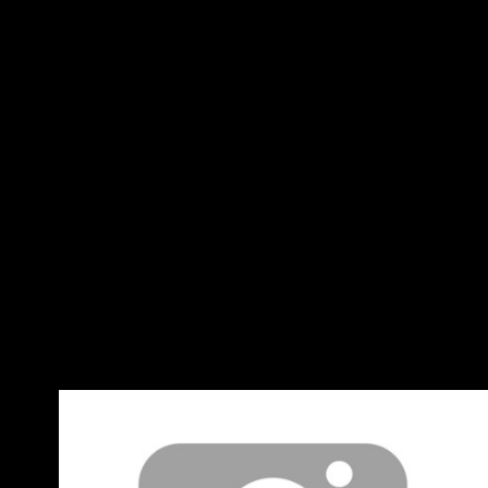
可內馬也是能投三分的 為啥雲豹
什麼國王開季可以打得這麼好？ -- 開季前幾場球
風讓人為之一亮啊 熊祥泰狂射三分球 那時候討論
度很高欸 開季那兩場怎麼打的？ 我那兩場都有追
板上都說熊祥泰選秀一大偷欸