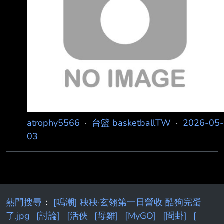
atrophy5566
·
台籃 basketballTW
·
2026-05-
03
熱門搜尋
：
[鳴潮] 秧秧·玄翎第一日營收 酷狗完蛋
了.jpg
[討論]
[活俠
[母雞]
[MyGO]
[問卦]
[