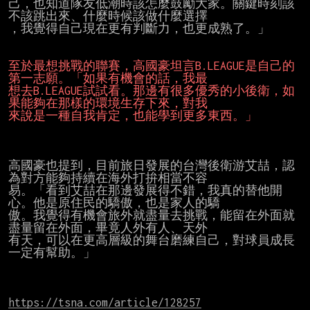
己，也知道隊友低潮時該怎麼鼓勵大家。關鍵時刻該
不該跳出來、什麼時候該做什麼選擇

，我覺得自己現在更有判斷力，也更成熟了。」

至於最想挑戰的聯賽，高國豪坦言B.LEAGUE是自己的
第一志願。「如果有機會的話，我最
想去B.LEAGUE試試看。那邊有很多優秀的小後衛，如
果能夠在那樣的環境生存下來，對我
來說是一種自我肯定，也能學到更多東西。」
高國豪也提到，目前旅日發展的台灣後衛游艾喆，認
為對方能夠持續在海外打拚相當不容

易。「看到艾喆在那邊發展得不錯，我真的替他開
心。他是原住民的驕傲，也是家人的驕

傲。我覺得有機會旅外就盡量去挑戰，能留在外面就
盡量留在外面，畢竟人外有人、天外

有天，可以在更高層級的舞台磨練自己，對球員成長
一定有幫助。」

https://tsna.com/article/128257