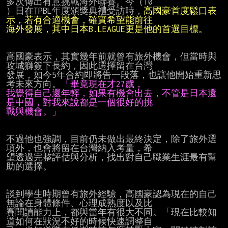
多次傳出有意挑戰海外聯賽。今（10

）日在TPBL年度頒獎典禮受訪時，
高國豪首度鬆口表
示，若有合適機會，確實希望能前往
海外發展，其中日本B.LEAGUE更是他的首選目標。
高國豪表示，其實幾年前就曾有旅外機會，但當時與
攻城獅簽下長約，因此選擇留在台灣

發展，如今5年合約即將告一段落，也讓他開始重新思
考未來方向。
「畢竟現在才27歲，
我覺得自己還年輕，如果有機會出去，不管是日本還
是中國，對我來說都是一個很好的挑
戰與機會。」
不過他也強調，目前仍未做出最終決定，除了旅外選
項外，也會將留在台灣納入考量，希

望透過完整評估與分析，找出對自己職業生涯最有幫
助的選擇。

談到學生時期曾有旅外經驗，高國豪認為現在的自己
無論在身體條件、心理成熟度以及比

賽閱讀能力上，都與當年有很大不同。「現在比較知
道如何在狀況不好的時候快速調整自
