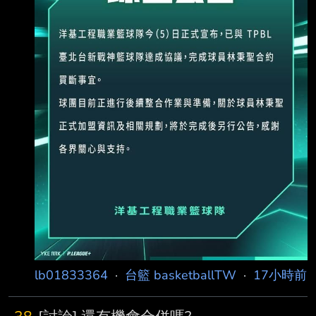
https://www.threads.com/share/BCFsUOWWa9
/ --
lb01833364
·
台籃 basketballTW
·
17小時前