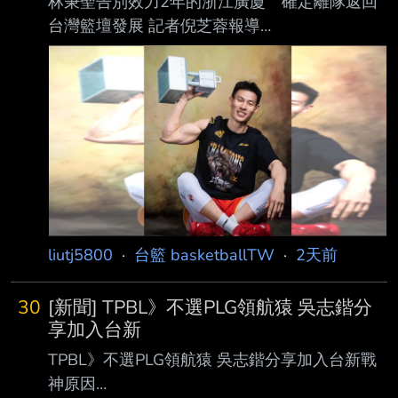
林秉聖告別效力2年的浙江廣廈 確定離隊返回
台灣籃壇發展 記者倪芝蓉報導
https://attach.setn.com/newsimages/2025/06/1
3/5150284-PH.jpg 台灣好手林秉聖隨隊奪下
CBA冠軍，成為台灣史上第二人。（圖／翻攝自
IG @nelson_12.26 ） CBA浙江廣廈籃球俱樂部
於3日正式宣布，效力球隊2年的台灣後衛林秉
聖，在與球團進行友 好協商並尊重其個人未來
職業規劃後，決定結束CBA賽程，正式離隊並返
回台灣聯賽發展。 林秉聖於2024年以選秀大會
首輪第四順位加
liutj5800
·
台籃 basketballTW
·
2天前
30
[新聞] TPBL》不選PLG領航猿 吳志鍇分
享加入台新
TPBL》不選PLG領航猿 吳志鍇分享加入台新戰
神原因