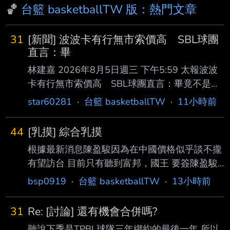
🏀
台籃 basketballTW 版：熱門文章
31
[新聞] 波波卡有行無市索價高 SBL球團
直言：畢
林建嘉 2026年8月5日週三 下午5:59 太報波波
卡有行無市索價高 SBL球團直言：畢竟不是洋
將 林建嘉 2026年8月5日週三 來自政治大學的
star60281
·
台籃 basketballTW
·
11小時前
外籍生波波卡（Boubacar Mboup）今年投入
PLG選秀，被視為選秀狀元熱 門人選的他卻意外
44
[乳摸] 綜合乳摸
落選，最後也沒參加SBL選秀，只能重返學校打
根據最新消息陳盈駿因為在中國價格似乎談不攏
UBA，據悉，有複數SBL 曾探詢波波卡意願，不
有望訪台 目前只有聽到富邦，國王 要簽陳盈駿
過最終都卡在價碼談不攏而作罷，就有SBL教練
特攻洋將部分 馬可 貝奇 飛克 內馬確定沒有續約
直言，「他畢竟是 外籍生，不是洋將」。 國內
bsp0919
·
台籃 basketballTW
·
13小時前
會重新洗牌了 馬可據瞭解會加盟富邦勇士 但是
成人籃球3大聯盟，PLG與SBL是來台讀書打
我不是很確定 至於剛簽下庭謙的戰神 可能會三
UBA的外國球員能以「外籍生」名義登錄打
31
Re: [討論] 還有機會合併嗎?
Q錢肯尼 而他會被雲豹簽走 只能說這個暑假 除
聽說下季是TPBL球隊三年綁約的最後一年 所以