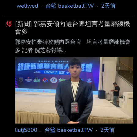
https://sports.ltn.com.tw/news/breakingnews/5
wellwed
·
台籃 basketballTW
·
2天前
526795 〔記者吳孟儒／綜合報導〕今年參加國
內職籃選秀會，被PLG桃園領航猿和TPBL台新
爆
[新聞] 郭嘉安傾向選台啤坦言考量磨練機
戰神 同時挑中的吳志鍇，今天作出最終抉擇，
會多
他將加入台新戰神，新賽季披上13號戰袍出戰。
郭嘉安捨棄特攻傾向選台啤 坦言考量磨練機會
戰神宣布簽下畢業於政大的選秀榜眼吳志鍇正式
多 記者 倪芝蓉報導
加盟，他在2024年入選瓊斯盃台灣白隊， 曾在
https://attach.setn.com/newsimages/2026/08/0
對上阿聯的比賽中投進4顆三分球，攻下16分5
3/5654545-PH.jpg 郭嘉安。（圖／記者倪芝蓉
籃板，打出代表作，2025年入選世大運 代表
攝影） 國立體大郭嘉安在3日SBL超級籃球聯賽
隊，也
新人選秀會上於首輪第3順位被台啤選中，之前
也曾 參加TPBL選秀同樣在首輪第3順位被新北中
信特攻選中的他坦言考量的是上場時間，因此最
終可能會傾向選擇台啤。 被問到是否傾向選擇台
啤？郭嘉安回答：「不然這樣說，但是，是。」
他解釋，自己渴望更 多上場時間，「
liutj5800
·
台籃 basketballTW
·
2天前