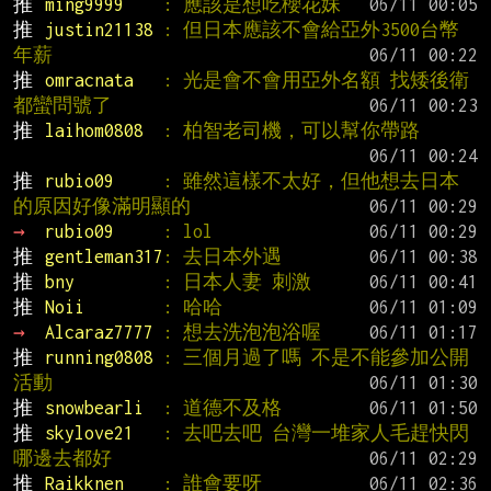
推 
ming9999    
: 應該是想吃櫻花妹
推 
justin21138 
: 但日本應該不會給亞外3500台幣
年薪
推 
omracnata   
: 光是會不會用亞外名額 找矮後衛
都蠻問號了
推 
laihom0808  
: 柏智老司機，可以幫你帶路
推 
rubio09     
: 雖然這樣不太好，但他想去日本
的原因好像滿明顯的
→ 
rubio09     
: lol
推 
gentleman317
: 去日本外遇
推 
bny         
: 日本人妻 刺激
推 
Noii        
: 哈哈
→ 
Alcaraz7777 
: 想去洗泡泡浴喔
推 
running0808 
: 三個月過了嗎 不是不能參加公開
活動
推 
snowbearli  
: 道德不及格
推 
skylove21   
: 去吧去吧 台灣一堆家人毛趕快閃
哪邊去都好
推 
Raikknen    
: 誰會要呀