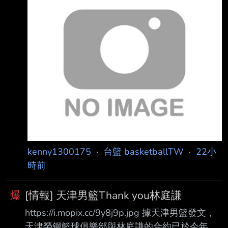
宣」 而且大聖去洋基也有其他消息在傳 像這個
https://i.meee.com.tw/ycbwCAe.jpg 再加上對岸
已經先暴雷 庭謙要去戰神 成真的話，下季戰神
感覺大有可為 來源 https://reurl.cc/mz3zQ7
https://www.threads.com/@ken5679w -- 今年
開始熱鬧起來了 --
kenny1300175
·
台籃 basketballTW
·
22小
時前
爆
[情報] 天津男籃Thank you林庭謙
https://i.mopix.cc/9y8j9p.jpg 據天津男籃發文，
天津榮鋼籃球俱樂部與林庭謙的合約已於今年到