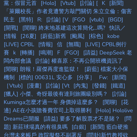
黨：假冒元首
[Holo]
[Vtub]
[討論] [
K
[新聞]
「萊爾校長」作者竟遭警方敲門關切 朱立立倫：傷害
民主
[黑特]
R:
[討論] [V
[FGO
[vtub]
[BGD]
[開戰]
[閒聊] 終末地基建這次算簡化...嗎?
快訊／
[情報
[26夏]
[蔚藍]新舊
[颱風]
[棕色]
kobe
[LIVE] CPBL
[情報]
信
[無職]
[LIVE] CPBL例行
賽
k
[轉播]
[鳴潮]
F
[FGO]
[請益] DeepSeek 老
闆內部會議
[討論] 權喜原：不再公開班機資訊了
[閒聊] 朗報！羅傑再度進監獄！
[蔚藍] 檔案大小保
機制
[標的] 00631L 安心多
[分享］
Fw:
[新聞]
［Vtub]
[漫畫]
[討論] [Vt
[內鬼]
[發錢]
[鐵道]
[獵人] 小傑、奇犽最後有達到旅團級別嗎？
[討論]
Kuminga怎麼才過一年 身價掉這麼多？
[閒聊]
[花
邊] AE在小孩贍養費官司上取得勝利
[Holo] Hololive
Dreams已開服
[請益] 要多了解股票才不是賭？
[問
題] 新莊球場真的有很臭嗎
[白銀]
[新聞] 藍白硬推
台灣未來帳戶 政院擬祭不副署反
[問卦]新竹教授砍