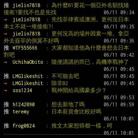
推 
jielin7818  
: 為什麼B1要花一個亞外名額找矮
後衛?要找不也是先找
→ 
jielin7818  
: 先找菲律賓或澳洲。更何況日本
本土不就一堆後衛?!
→ 
jielin7818  
: 更何況高的場外因素一堆。拿亞
外去簽菲的側翼不好嗎
推 
WTF555666   
: 大家都知道他為什麼會想去日本
對吧
→ 
UchihaObito 
: 隨便講講的而已，高機率戰神了
推 
LMGlikeshit 
: 不可能去吧
→ 
LMGlikeshit 
: 除非B2
→ 
sss1234     
: 戰神開給高國豪多少？
推 
h1242890    
: 想去新地了嗎
推 
teremy      
: 日本薪資會比較好嗎
推 
frog0824    
: 推文大家想得都一樣，呵