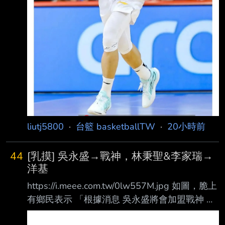
liutj5800
·
台籃 basketballTW
·
20小時前
44
[乳摸] 吳永盛→戰神，林秉聖&李家瑞→
洋基
https://i.meee.com.tw/0lw557M.jpg 如圖，脆上
有鄉民表示 「根據消息 吳永盛將會加盟戰神 李
家瑞跟林秉聖會被洋基工程拿下 就等各隊官