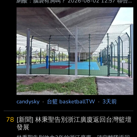
網酸：腦袋有洞嗎？ 2026-08-02 12:57 聯合
報／ 記者 戴永華／宜蘭即時報導
https://i.mopix.cc/TawhCN.jpg 國5高架橋下驚見
「鳥籠」籃球場，施工單位將球場的四面八方全
部架設圍網，網子甚至 只比籃板高約20公分，
投3分球會觸網，遭民眾批評「奇觀」、「超瞎
設計」。圖／翻攝 歐志銘臉書 宜蘭多雨，五結
鄉公所爭取在國道5號高架橋下興建籃球場，方
便民眾避雨打球；不料， 施工單位為防止籃球
滾落馬路，竟用防護網將球場「全方位包緊緊」
candysky
·
台籃 basketballTW
·
3天前
78
[新聞] 林秉聖告別浙江廣廈返回台灣籃壇
發展