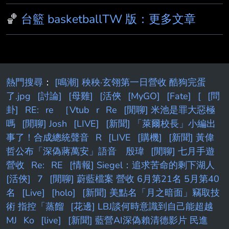
🏀
台籃 basketballTW 版：更多文章
熱門搜尋
：
[鳴潮] 秧秧·玄翎第一日營收 酷狗完蛋
了.jpg
[討論]
[母雞]
[活俠
[MyGO]
[Fate]
[
[問
卦]
RE:
re
［Vtub
r
Re
[閒聊] 米池是罪大惡極
嗎
[閒聊] Josh
[LIVE]
[新聞] 「萊爾校長」小編出
事了！合成總統聲音
R
[LIVE
[購機]
[新聞] 黃偉
哲公布「深偽蔣萬安」語音 殷瑋
[閒聊] 七月手遊
營收
Re:
RE
[情報] Siegel：追求苦命的剩下湖人
[活俠]
7
[閒聊] 蔚藍檔案 營收 6月第21名 5月第40
名
[Live]
[holo]
[新聞] 美點名「月之暗面」竊取技
術 指控「蒸餾
[花邊] LBJ談何時意識到自己能超越
MJ
Ko
[live]
[新聞] 藍營AI深偽賴清德影片 民進