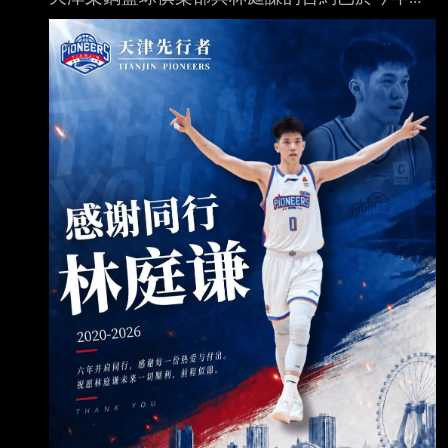
期。基於對球員能力及 未來發展的充分肯定，俱
樂部向林庭謙提出了最高額頂薪續約合約。然
而，基於個人職業 發展規劃，林庭謙最終選擇加
盟TPBL 聯盟的台新戰神隊，開啟職業生涯的新
篇章。 回首過去六年，林庭謙與球隊在賽場上共
同奮戰，彼此信任、相互支持。自2020年透過選
秀加盟天津先行者以來，林庭謙在 CBA 聯賽這
個中國最高層級的職業籃球舞台上不斷歷 練、穩
步成長。從初入職業賽場的年輕球員，到