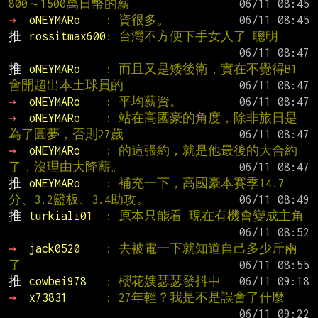
800～1500萬日幣的薪
→ 
oNEYMARo    
: 資很多。
推 
rossitmax600
: 台灣不方便下手女人了 聰明
推 
oNEYMARo    
: 而且又是矮後衛，實在不覺得B1
會開超出本土球員的
→ 
oNEYMARo    
: 平均薪資。
→ 
oNEYMARo    
: 站在高國豪的角度，除非旅日是
為了圓夢，否則27歲
→ 
oNEYMARo    
: 的這張約，就是他最後的大合約
了，沒理由大降薪。
推 
oNEYMARo    
: 補充一下，高國豪本賽季14.7
分、3.2籃板、3.4助攻。
推 
turkiali01  
: 原本只能看 現在有機會變成主角
→ 
jack0520    
: 去被電一下就知道自己多少斤兩
了
推 
cowbei978   
: 櫻花嫂瑟瑟發抖中
→ 
x73831      
: 27年輕？我是不是誤會了什麼