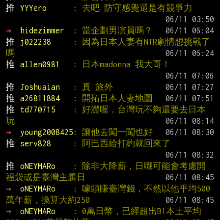
推 
YYYero      
: 去吧 防守感覺還是有競爭力
→ 
hidezimmer  
: 當企劃男演員嗎？
推 
j022238     
: 因為日本人妻有NTR劇情想挑戰了
嗎
推 
allen0981   
: 日本madonna 我大哥！
推 
Joshuaian   
: 真 旅外
推 
a26811884   
: 開拓日本人妻地圖
推 
td770715    
: 好澀喔，台灣玩不夠還要去日本
玩
→ 
young2008425
: 讓他去闖一闖也好
推 
serv828     
: 阿巴西給打約就回來了
推 
oNEYMARo    
: 除非大降薪，日職可能會考慮開
福袋或是臺灣主題日
→ 
oNEYMARo    
: 噱頭賺臺灣錢，不然以他平均500
萬年薪，換算大約250
→ 
oNEYMARo    
: 0萬日幣，已經超出B1本土平均