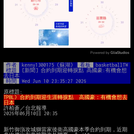
Powered by 
GliaStudios
Mute
作者
kenny1300175 (蘇湖)
看板
basketballTW
標題
[新聞] 合約到期迎轉捩點 高國豪:有機會想
去日本
時間
Wed Jun 10 23:35:27 2026
TPBL》合約到期迎生涯轉捩點　高國豪：有機會想去
日本
許柏蒼／台北報導

2026年06月10日 20:35

新竹御嵿攻城獅當家後衛高國豪本季合約到期，近期