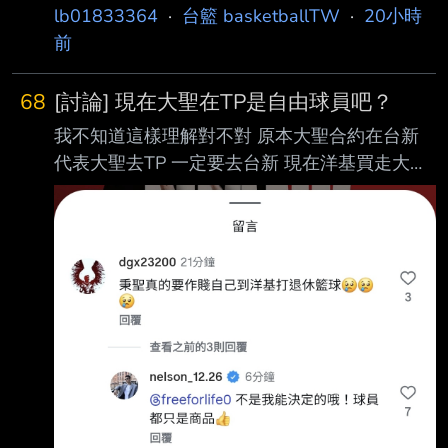
並拿下年度第二隊 看庭謙在CBA跟國際賽這種
lb01833364
·
台籃 basketballTW
·
20小時
高強度的賽事上 拿20分跟喝水一樣 在CBA場均
前
得分也是本土第二 大家覺得新賽季林庭謙場均
得分可以多少？ 個人覺得場均28分應該沒問題 -
68
[討論] 現在大聖在TP是自由球員吧？
- 台籃只打週末總共也才30幾場 加上薪資可能好
我不知道這樣理解對不對 原本大聖合約在台新
幾千萬 肯定會打好打滿吧 其實我也覺得他要30
代表大聖去TP 一定要去台新 現在洋基買走大聖
分應該沒啥問題 0.0 隨便都能比林書豪猛 他來
合約 代表大聖去P 一定要去洋基 那大聖不要去P
台籃時都已經老了
不就好了 他現在合約又不在TP 他現在在TP 是
自由球員 就像陳將双的例子樣子 國王在TP 選秀
會選了他 代表他去TP 一定要去國王 可是他直接
去P 就不受約束可以自己選球隊了 現在大聖合約
在P 那他不要去P不就好了？ 他現在在TP應該是
自由球員吧？ 跟陳將双一樣 -- Sent from nPTT
on my iPhone 14 --