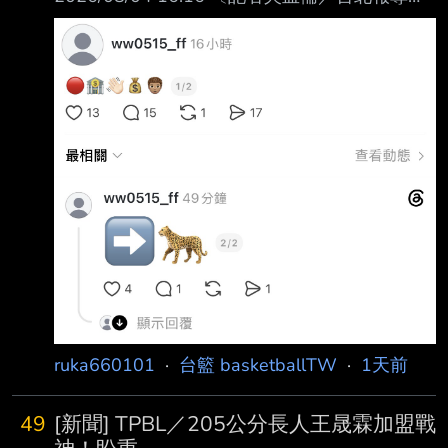
PLG台北富邦勇士今宣布與「國民姐夫」吳永盛
合約期滿離隊 ，他的下一步也引關注。 吳永盛
自國中畢業後即旅外挑戰美國高中賽事，2019
年投入CBA選秀，並在首輪第八順位 被上海久
事大鯊魚選中，隔年轉隊至新疆廣匯飛虎，並於
2021年返回台灣加盟PLG夢想家 ，在2023年轉
戰富邦勇士，上季出賽22場，繳出場均3.3分 、
0.6助攻的差強人意表現 勇士球團表示，「吳永
盛自2023年加入富邦勇士，效力三個賽季，
ruka660101
·
台籃 basketballTW
·
1天前
49
[新聞] TPBL／205公分長人王晟霖加盟戰