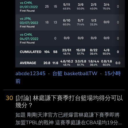
abcde12345
·
台籃 basketballTW
·
15小時
前
30
[討論] 林庭謙下賽季打台籃場均得分可以
幾分？
如題 剛剛天津官方已經爆雷林庭謙下賽季即將
加盟TPBL的戰神 這賽季庭謙在CBA場均19分