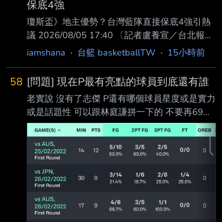
保底4強
瓊斯盃》地主優勢？台灣藍隊直接保底4強引熱
議 2026/08/05 17:40 〔記者盧養宣／台北報
導〕第45屆威廉瓊斯盃國際籃球邀請賽即將在新
iamshana
·
台籃 basketballTW
·
15小時前
莊體育館點燃戰火 ，今公布本屆賽事資訊和賽
制，其中藍隊直接保送4強的制度引發討論。 本
58
[問題] 現在P最有亮點的球員到底還有誰
屆男子組在8月14日至23日率先登場，男子組共
老實說 沒有了志傑 P還有哪個球員星度或是實力
有8隊參賽，包括台灣藍、台灣白、日本 、南
或是話題性 可以跟林庭謙拼一下的 不要再69了
韓、菲律賓、約旦、馬來西亞和美國加州大學爾
國際賽被嫌成這樣 近兩年的選秀狀元感覺也沒
灣分校，採取分組雙循環加四強交叉 對戰。 台
有關注度 大家幫P想想辦法還能行銷哪個球員
灣藍本屆將與日本、南韓、菲律賓同為A組，不
嗎？ --
過今公布賽制時卻寫道，藍隊與另三隊 戰績最
佳者和B組前2名晉級4