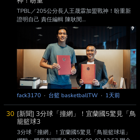
神！盼重
TPBL／205公分長人王晟霖加盟戰神！盼重新
證明自己 責任編輯 陳耿閔
https://i.imgur.com/kvR62ct.jpeg 王晟霖。（圖
／戰神提供） 臺北台新戰神今宣布延攬205公分
中鋒王晟霖，補強新賽季內線戰力。25歲的王晟
霖曾入選2 024年瓊斯盃中華白隊及2025年世大
運代表隊，球團看好其身材條件與發展潛力，期
待透過 完整的訓練資源與養成規劃，逐步成長
為球隊未來的重要戰力。 2025-26賽季王晟霖
效力於SBL凱撒基隆黑鳶，例行賽共出賽8場，
fack3170
·
台籃 basketballTW
·
1天前
場均攻下10分、5.5籃板， 其中4月16
30
[新聞] 3分球「撞網」！宜蘭國5驚見「鳥
籠籃球3
3分球「撞網」！宜蘭國5驚見「鳥籠籃球場」