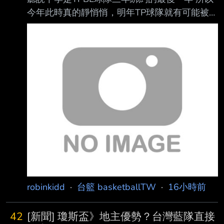
了劉錚以外 其他人回來只是時間上的問題
今年此時真的靜悄悄，明年TP球隊就有可能被P
https://www.threads.com/share/BASo4Yx-1u/ -
開挖 其中扣掉原先T1主幹：中信，海神，雲豹
---- Sent from JPTT on my iPhone --
(?) 再扣掉原先從P跳過去的三支隊伍 所以大家
一直傳台新會被挖，雖然沒有根據，但只是挑出
最有可能的 現在林秉聖，甚至台新還直接讓洋
基買斷 當然也有可能發生，P的四個球隊有幾支
撐不下，最後被迫退出或是讓TP吃下，畢竟TP
原先 就是以合併為前提而成立的聯盟 P剩下的亮
點，就只剩有贊助商撐腰的東超，如果下季戰績
沒以前好，獎金沒拿到，就只會 更慘 至於那個
籃球X旅遊 一條龍的計
robinkidd
·
台籃 basketballTW
·
16小時前
42
[新聞] 瓊斯盃》地主優勢？台灣藍隊直接