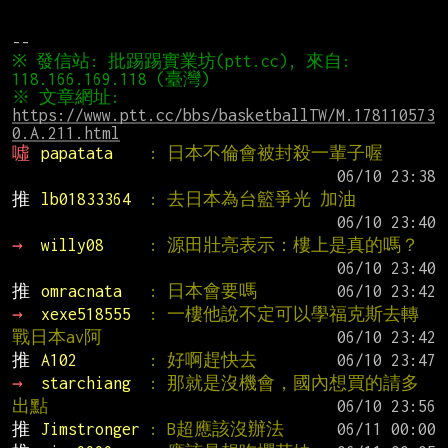
※ 發信站: 批踢踢實業坊(ptt.cc), 來自: 
※ 文章網址: 
https://www.ptt.cc/bbs/basketballTW/M.178110573
0.A.211.html
噓 
papatata    
: 日本不倫會被封殺一輩子喔
推 
lb01833364  
: 去日本為台籃爭光 加油
→ 
willy08     
: 源田壯亮表示：樓上是真的嗎？
推 
omracnata   
: 日本會要嗎
→ 
xexe518555  
: 一樓他說不定可以學福克斯去轉
戰日本av阿
推 
A102        
: 好啊趕快去
→ 
starchiang  
: 那就是沒機會，國內想買的請多
出點
推 
Jimstronger 
: B超應該沒辦法