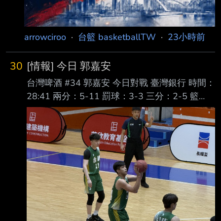
arrowciroo
·
台籃 basketballTW
·
23小時前
30
[情報] 今日 郭嘉安
台灣啤酒 #34 郭嘉安 今日對戰 臺灣銀行 時間：
28:41 兩分：5-11 罰球：3-3 三分：2-5 籃
板：9 助攻：1 抄截：1 阻攻：1 失誤：4 犯
規：3 得分：19 +/-：24 https://egc.everglory-
construction.com.tw/game/1/5/0/20/347 -----
Sent from JPTT on my iPhone --