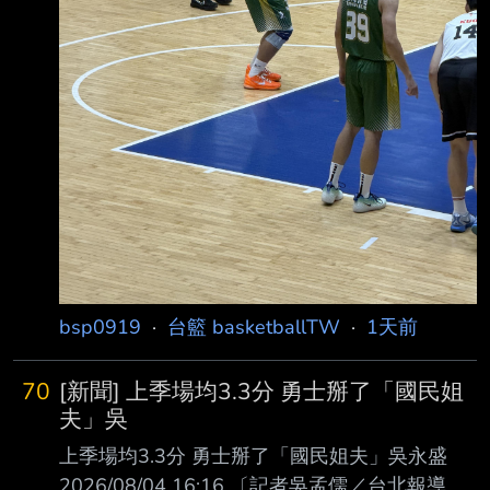
bsp0919
·
台籃 basketballTW
·
1天前
70
[新聞] 上季場均3.3分 勇士掰了「國民姐
夫」吳
上季場均3.3分 勇士掰了「國民姐夫」吳永盛
2026/08/04 16:16 〔記者吳孟儒／台北報導〕