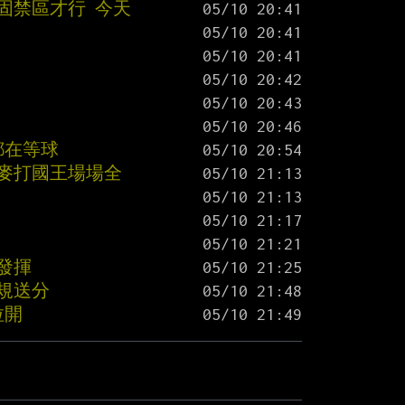
固禁區才行 今天
都在等球
老麥打國王場場全
發揮
犯規送分
拉開