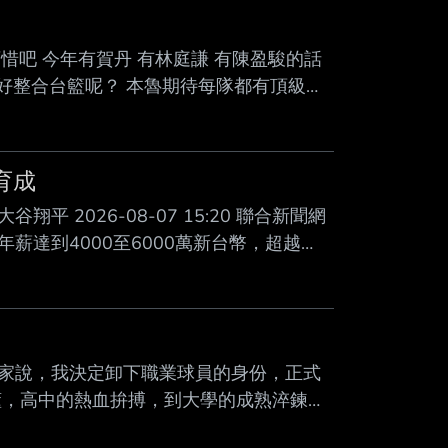
惜吧 今年有賀丹 有林庭謙 有陳盈駿的話
 共好整合台籃呢？ 本魯期待每隊都有頂級大
hone 17 Pro --
育成
平 2026-08-07 15:20 聯合新聞網
年薪達到4000至6000萬新台幣，超越
至接近MLB道奇隊巨星大谷翔平。 現年
5.2助攻，獲選CBA年度第二 隊。林庭謙
薪600萬人民幣（約 2866萬新台幣），
家說，我決定卸下職業球員的身份，正式
懂，高中的熱血拚搏，到大學的成熟淬鍊，
我憑著這份熱愛走到了職業舞台。 特別感