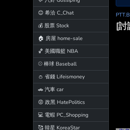
😊 希洽 C_Chat
PTT.
[
💰 股票 Stock
🏠 房屋 home-sale
🏀 美國職籃 NBA
⚾ 棒球 Baseball
👛 省錢 Lifeismoney
🚗 汽車 car
😡 政黑 HatePolitics
💻 電蝦 PC_Shopping
🥰 韓星 KoreaStar