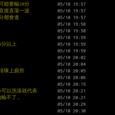
可能要輸20分
直接直落一波
分都會進
5分以上
排隊上廁所
e可以洗澡就代表
的輸不了…