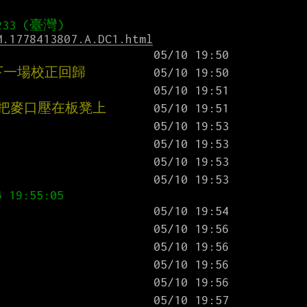
M.1778413807.A.DC1.html
 下一場校正回歸
得把麥口壓在板凳上