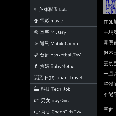
作
標
✨ 英雄聯盟 LoL
時
🍿 電影 movie
TP
🪖 軍事 Military
主場
開賽
📡 通訊 MobileComm
但本
🏀 台籃 basketballTW
雲豹
🍼 寶媽 BabyMother
一旦
🇯🇵 日旅 Japan_Travel
整體
🏭 科技 Tech_Job
不過
👉 男女 Boy-Girl
雲豹
👉 真香 CheerGirlsTW