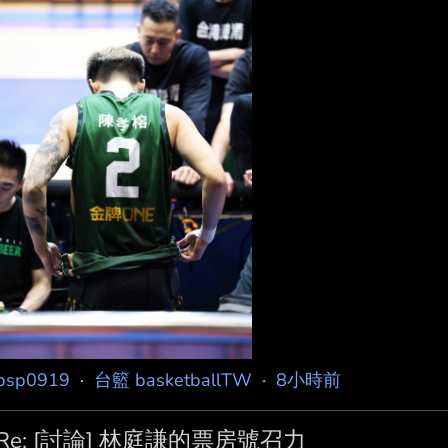
謝 雲豹 帶給我職業生涯的起點與珍貴體驗，也感謝 台
這幾年來照顧過我的每一個球團、教練團、防護員以及所
可以毫無後顧之憂地在球場上奔跑。 還有那些曾經並肩
bsp0919
·
台籃 basketballTW
·
8小時前
Re: [討論] 林庭謙的票房號召力