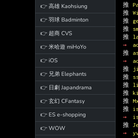
推 
P
👉 高雄 Kaohsiung
推 
W
👉 羽球 Badminton
推 
g
推 
s
👉 超商 CVS
推 
l
→ 
a
👉 米哈遊 miHoYo
推 
a
👉 iOS
→ 
a
推 
j
👉 兄弟 Elephants
推 
s
推 
l
👉 日劇 Japandrama
推 
k
👉 玄幻 CFantasy
推 
M
推 
i
👉 ES e-shopping
→ 
i
推 
J
👉 WOW
→ 
y