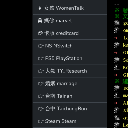
👧 女孩 WomenTalk
※ 文
👻 媽佛 marvel
推 
g
推 
o
💳 卡版 creditcard
→ 
l
推 
k
👉 NS NSwitch
→ 
G
👉 PS5 PlayStation
推 
S
推 
K
👉 大氣 TY_Research
→ 
G
👉 婚姻 marriage
推 
s
推 
m
👉 台南 Tainan
→ 
A
👉 台中 TaichungBun
推 
s
推 
a
👉 Steam Steam
推 
L