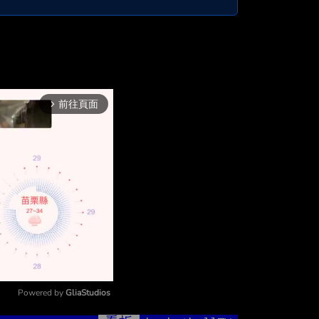
前往頁面
arrow_forward_ios
Powered by 
GliaStudios