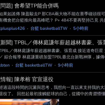
[問題] 會希望TP能合併嗎
如果如謠傳 陳盈駿去P 那CBA兩大物不能在賽季碰頭很可
有機會把台籃推向最高峰吧？ P+ 484不要再堅持己見
物能扛 不再只是球給洋將！ ---- Sent from BePTT on my iP
cplusplus426
·
台籃 basketballTW
·
5小時前
[新聞] TPBL／傳林庭謙年薪超越林書豪、張
TPBL／傳林庭謙年薪超越林書豪、張育成 接近道奇巨星 大谷翔
／ 綜合報導 林庭謙重磅加盟TPBL臺北台新戰神隊，據傳
「哈佛小 子」林書豪、中華職棒「國防部長」張育成，甚
kbten
·
台籃 basketballTW
·
9小時前
26歲的林庭謙上季效力中國CBA天津隊，平均攻下19.2分
也是中華男籃核心球員，如今傳出台新戰神價碼超越CBA頂
[情報] 陳孝榕 官宣退役
綜合多家台灣媒體報
經過這段時間的沉澱與思考，我想向一直以來支持我的大
退役了。 回想起最初接觸籃球的自己，從國中的青澀懵
這一路走來，籃球幾乎佔據了我大半的人生。幸運的是，