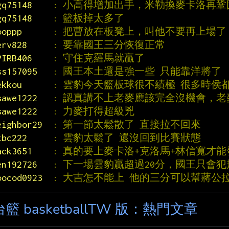
gq75148    
: 小高得增加出手，米勒換麥卡洛再鞏
gq75148    
: 籃板掉太多了
ooppp      
: 把曹放在板凳上，叫他不要再上場了
erv828     
: 要靠國王三分恢復正常
PIRB406    
: 守住克羅馬就贏了
ss157095   
: 國王本土還是強一些 只能靠洋將了
ekkou      
: 雲豹今天籃板球很不績極 很多時侯
sawe1222   
: 認真講不上老麥應該完全沒機會，
sawe1222   
: 力麥打得超級兇
eighbor29  
: 第一節太鬆散了 直接拉不回來
tbc222     
: 雲豹太鬆了 還沒回到比賽狀態
ack3651    
: 真的要上麥卡洛+克洛馬+林信寬才能
en192726   
: 下一場雲豹贏超過20分，國王只會
oocod0923  
: 大吉怎不能上 他的三分可以幫蔣公
台籃 basketballTW 版：熱門文章