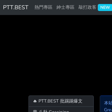
PTT.BEST
熱門專區
紳士專區
敲打政客
NEW
🔥 PTT.BEST 批踢踢爆文
本
Gre
💬 八卦 Gossiping