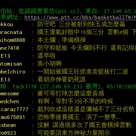
章網址: 
https://www.ptt.cc/bbs/basketballTW/
ekkou      
: 防守吧 三分被射到快五成怎麼贏
mracnata   
: 國王運氣好骰中16個三分 雲豹4個
aihom0808  
: 本土爛，準備橫掃
ane7410    
: 防守和籃板 今天爛到不行 還有記
IE13       
: 還早啦
atomisan   
: 靠小胡啊
obeIchiro  
: 一開始被國王狂抓進攻籃板打二波
IE13       
: 看胡亦伸要奶死誰
omesome    
: 麥可哥打球怎麼這麼喜感
aedchen    
: 有啊，等對手3分不準的時候
lcaraz7777 
: 裁判吹成這樣還是彌補不了三分劣勢
imo675891  
: 恐怖季後賽國王，演了一整季….
ssbean     
: 沒解 講過很多次了國王會橫掃雲豹
eo0923     
: 可能要請東方神秘力量開示