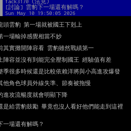
者
fack3170 (法克)
題
[討論] 雲豹下一場還有解嗎？
間
Sun May 10 19:50:05 2026
BL龍頭雲豹 第一場就被國王下剋上

第一場輸掉感覺相當不妙

前其實攤開陣容看 雲豹雖然戰績第一

土陣容並沒有到能完全壓制國王 經驗值有差

整季很多時候還是比較依賴洋將與小高進攻爆發

其他角色球員外線失準、節奏被拖慢

的進攻流暢度就會明顯下降

還是給雲豹鼓勵 畢竟也沒人看好他們能走到這裡

下一場還有解嗎？
