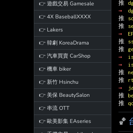
推 
d
👉 遊戲交易 Gamesale
→ 
d
👉 4X BaseballXXXX
推 
s
推 
s
👉 Lakers
→ 
E
推 
s
👉 韓劇 KoreaDrama
推 
g
👉 汽車買賣 CarShop
→ 
i
→ 
i
👉 機車 biker
推 
n
推 
r
👉 新竹 Hsinchu
→ 
j
👉 美保 BeautySalon
推 
b
推 
q
👉 串流 OTT
🏀
👉 歐美影集 EAseries