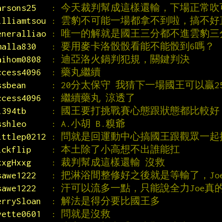
arsons25   
: 今天裁判幫成這樣還輸，下場正常吹
illiamtsou 
: 雲豹不可能一場都拿不到啦，搞不好
eneralliao 
: 唯一的解就是國王三分都不進雲豹三
malla830   
: 要用麥卡洛骰骰看能不能骰到6嗎？
aihom0808  
: 迪亞洛火鍋判犯規，關鍵判決
ccess4096  
: 藥丸繼續
ssbean     
: 20分太保守 我猜下一場國王可以贏2
ccess4096  
: 繼續藥丸 涼透了
i394tb     
: 國王要打挑戰賽心態跟狀態都比較好
sshleo     
: A.小胡 B.糗爺
ittlep0212 
: 問就是回運動中心搞國王跟觀眾一起
ickflip    
: 本土除了小高想不出誰能扛
xxgHxxg    
: 裁判幫成這樣還輸 沒救
sawe1222   
: 把淋浴間整修好之後就是等輸了，Jo
sawe1222   
: 汗可以流多一點，只能說全力Joe真
errySloan  
: 解法是得分要比國王多
vette0601  
: 問就是沒救