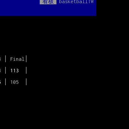
看板
basketballTW
Mute
4 │
 113  
│

5 
│ 105  │


