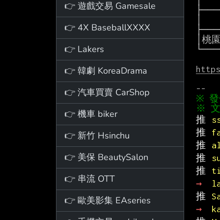
│  
👉 遊戲交易 Gamesale
├───
│   
👉 4X BaseballXXXX
├───
│桃
👉 Lakers
└───
http
👉 韓劇 KoreaDrama
👉 汽車買賣 CarShop
※ 文
👉 機車 biker
推 
s
推 
f
👉 新竹 Hsinchu
推 
a
👉 美保 BeautySalon
推 
s
推 
t
👉 串流 OTT
→ 
l
推 
S
👉 歐美影集 EAseries
→ 
k