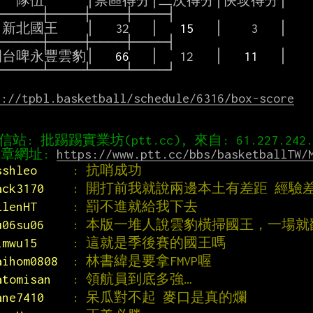
    隊伍      │禁區得分│二次得分│快攻得分│

─────┼────┼────┼────┤

 新北國王    │   32   │
   15   
│    3   │

─────┼────┼────┼────┤

園台啤永豐雲豹│
   66   
│   12   │
   11   
│

─────┴────┴────┴────┘

s://tpbl.basketball/schedule/6316/box-score
章網址: 
https://www.ptt.cc/bbs/basketballTW/
sshleo     
: 抗哨成功
ack3170    
: 開打前我就說兩邊本土有差距 經驗差
llenHT     
: 罰不進就給我下去
u06su06    
: 本版一堆人說雲豹橫掃國王，一場就
imwu15     
: 這就是季後賽的國王嗎
aihom0808  
: 林書緯是要拿FMVP喔
atomisan   
: 領航員到底多強…
ane7410    
: 呆瓜對不起 麥口是真的爛