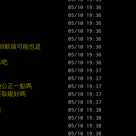
，領航猿可能也是
基吧
能公正一點嗎
賽取暖好嗎
菜