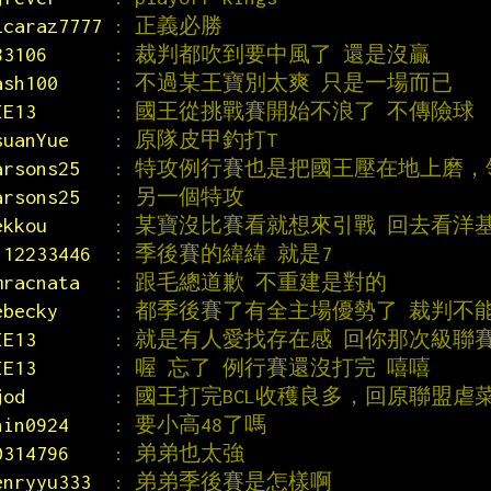
lcaraz7777 
: 正義必勝
83106      
: 裁判都吹到要中風了 還是沒贏
ash100     
: 不過某王寶別太爽 只是一場而已
IE13       
: 國王從挑戰賽開始不浪了 不傳險球
suanYue    
: 原隊皮甲釣打T
arsons25   
: 特攻例行賽也是把國王壓在地上磨
arsons25   
: 另一個特攻
ekkou      
: 某寶沒比賽看就想來引戰 回去看洋
112233446  
: 季後賽的緯緯 就是7
mracnata   
: 跟毛總道歉 不重建是對的
ebecky     
: 都季後賽了有全主場優勢了 裁判不
IE13       
: 就是有人愛找存在感 回你那次級聯
IE13       
: 喔 忘了 例行賽還沒打完 嘻嘻
jod        
: 國王打完BCL收穫良多，回原聯盟虐
hin0924    
: 要小高48了嗎
0314796    
: 弟弟也太強
enryyu333  
: 弟弟季後賽是怎樣啊