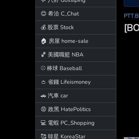
😊 希洽 C_Chat
PTT.
[B
💰 股票 Stock
🏠 房屋 home-sale
🏀 美國職籃 NBA
⚾ 棒球 Baseball
👛 省錢 Lifeismoney
🚗 汽車 car
😡 政黑 HatePolitics
💻 電蝦 PC_Shopping
🥰 韓星 KoreaStar