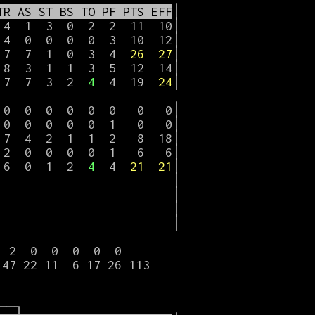
TR AS ST BS TO PF PTS EFF
│

 4  1  3  0  2  2  11  10│

 4  0  0  0  0  3  10  12│

 7  7  1  0  3  4  
26
27
│

 8  3  1  1  3  5  12  14│

 7  7  3  2  
4
  4  19  
24
│

 7  4  2  1  1  2   8  18│

 2  0  0  0  0  1   6   6│

 6  0  1  2  
4
  4  
21
21
│

                         │

                         │

                         │

                         │

─┐
