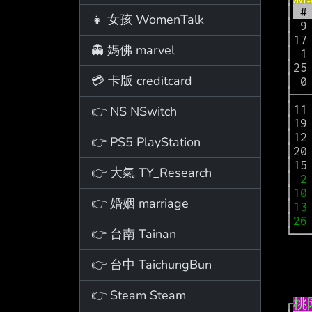
 │
 #
👧 女孩 WomenTalk
 │ 
 │1
👻 媽佛 marvel
 │ 
 │2
💳 卡版 creditcard
 │ 
 ├────────────────────────────────────┤

 │11 王柏智    00:40   0-0   0-0   0-0  +5  0  0  0  0  0  0  0  0   0   0│

👉 NS NSwitch
 │19 林金榜    00:49   0-0   0-0   0-0  +3  0  0  0  0  0  0  0  1   0   0│

 │1
👉 PS5 PlayStation
 │2
 │1
👉 大氣 TY_Research
 │
 2
 │
10
👉 婚姻 marriage
 │
13
 │
26
👉 台南 Tainan
 └────────────────────────────────────┘

      團隊                                   2  0  2  0
      Total    240:00 39-81 16-34 19-25     14 33 47 22 11
👉 台中 TaichungBun
        
👉 Steam Steam
 ┌
桃