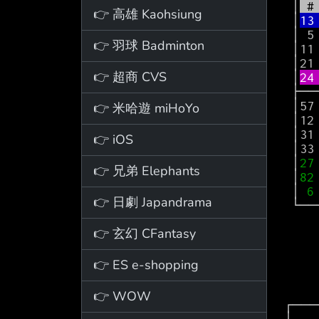
 │
 #
👉 高雄 Kaohsiung
 │
13
 │ 
👉 羽球 Badminton
 │1
 │2
👉 超商 CVS
 │
24
 ├────────────────────────────────────┤

 │5
👉 米哈遊 miHoYo
 │1
 │3
👉 iOS
 │3
 │
27
👉 兄弟 Elephants
 │
82
 │
 6
👉 日劇 Japandrama
 └────────────────────────────────────┘

      團隊                                   2  0  2  0
👉 玄幻 CFantasy
      Total    240:00 40-79  4-18 21-35     14 32 46 24 12
        
👉 ES e-shopping
👉 WOW
┌───