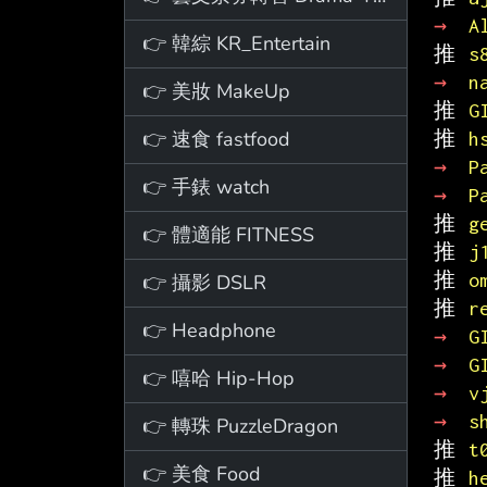
→ 
A
👉 韓綜 KR_Entertain
推 
s
→ 
n
👉 美妝 MakeUp
推 
G
👉 速食 fastfood
推 
h
→ 
P
👉 手錶 watch
→ 
P
推 
g
👉 體適能 FITNESS
推 
j
推 
o
👉 攝影 DSLR
推 
r
👉 Headphone
→ 
G
→ 
G
👉 嘻哈 Hip-Hop
→ 
v
→ 
s
👉 轉珠 PuzzleDragon
推 
t
👉 美食 Food
推 
h