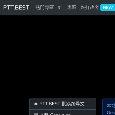
PTT.BEST
熱門專區
紳士專區
敲打政客
NEW
🔥 PTT.BEST 批踢踢爆文
本
Gre
💬 八卦 Gossiping