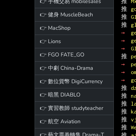
👉 手機交易 mobilesales
推 
M
推 
g
👉 健身 MuscleBeach
推 
G
推 
g
👉 MacShop
→ 
g
→ 
g
👉 Lions
→ 
G
👉 FGO FATE_GO
推 
p
→ 
p
👉 中劇 China-Drama
→ 
o
→ 
g
👉 數位貨幣 DigiCurrency
推 
d
👉 暗黑 DIABLO
推 
n
推 
l
👉 實習教師 studyteacher
推 
k
推 
v
👉 航空 Aviation
推 
W
👉 藝文票券轉售 Drama-Ticket
推 
a