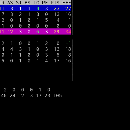
TR AS ST BS TO PF PTS EFF
│

11  
3  1  1  
4  
3  
23  27
│

 7  3  2  1  3  0  13  16│

 2  0  1  0  1  5   4   1│

 1  0  0  0  0  0   0   0│

11 12  
3  0  
6  
3  
29  
34
│

 2  1  0  0  1  2   0  
-1
│

 4  4  3  1  0  3  13  18│

 0  1  1  0  0  3   6   8│

 6  0  1  0  1  4  17  16│

                         │

                         │

                         │
