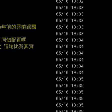
過年前的雲豹跟國
L是同個配置嗎
次 這場比賽其實