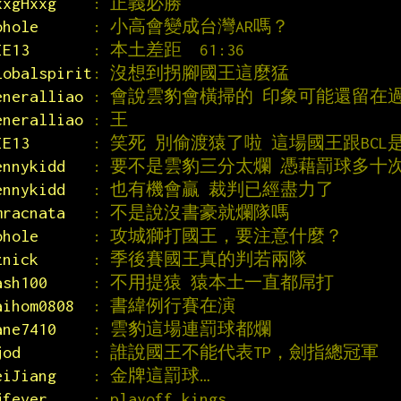
xxgHxxg    
: 正義必勝
ohole      
: 小高會變成台灣AR嗎？
IE13       
: 本土差距  61:36
lobalspirit
: 沒想到拐腳國王這麼猛
eneralliao 
: 會說雲豹會橫掃的 印象可能還留在
eneralliao 
: 王
IE13       
: 笑死 別偷渡猿了啦 這場國王跟BC
ennykidd   
: 要不是雲豹三分太爛 憑藉罰球多十
ennykidd   
: 也有機會贏 裁判已經盡力了
mracnata   
: 不是說沒書豪就爛隊嗎
ohole      
: 攻城獅打國王，要注意什麼？
znick      
: 季後賽國王真的判若兩隊
ash100     
: 不用提猿 猿本土一直都屌打
aihom0808  
: 書緯例行賽在演
ane7410    
: 雲豹這場連罰球都爛
jod        
: 誰說國王不能代表TP，劍指總冠軍
eiJiang    
: 金牌這罰球…
jfever     
: playoff kings