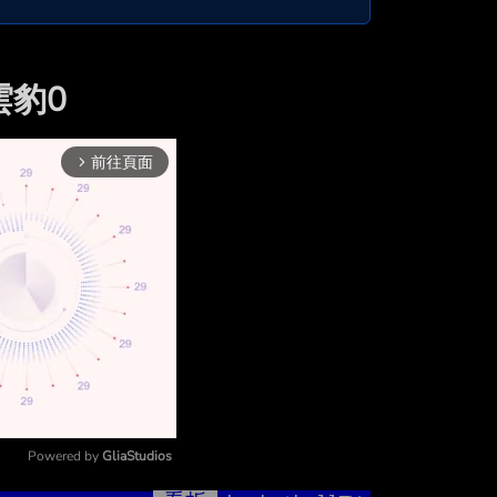
 雲豹0
前往頁面
arrow_forward_ios
Powered by 
GliaStudios