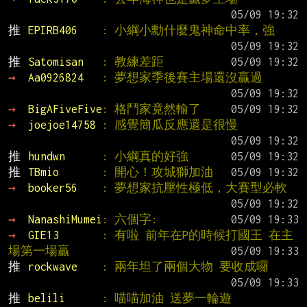
推 
EPIRB406    
: 小綱小勳什麼鬼神命中率，強
推 
Satomisan   
: 教練差距
→ 
Aa0926824   
: 夢想家季後賽主場還沒贏過
→ 
BigAFiveFive
: 格鬥家竟然輸了
→ 
joejoe14758 
: 感覺簡瓜反應還是很慢
推 
hundwn      
: 小綱真的好強
推 
TBmio       
: 開心！攻城獅加油
→ 
booker56    
: 夢想家抗壓性極低，大賽型必軟
→ 
NanashiMumei
: 六個字:
→ 
GIE13       
: 有啦 前年在P的時候打國王 在主
場第一場贏
推 
rockwave    
: 兩年坦了兩個大物 要收成囉
推 
belili      
: 喵喵加油 送夢一輪遊