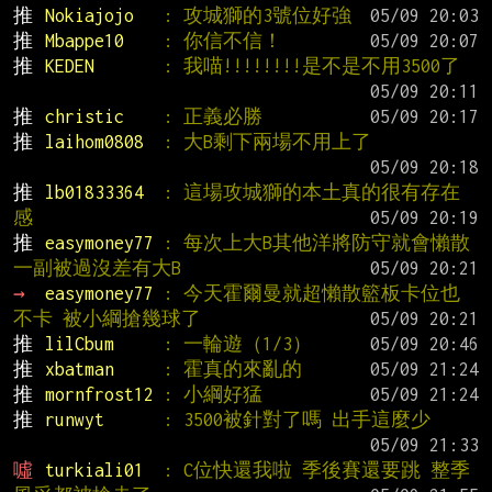
推 
Nokiajojo   
: 攻城獅的3號位好強
推 
Mbappe10    
: 你信不信！
推 
KEDEN       
: 我喵!!!!!!!!是不是不用3500了
推 
christic    
: 正義必勝
推 
laihom0808  
: 大B剩下兩場不用上了
推 
lb01833364  
: 這場攻城獅的本土真的很有存在
感
推 
easymoney77 
: 每次上大B其他洋將防守就會懶散 
一副被過沒差有大B
→ 
easymoney77 
: 今天霍爾曼就超懶散籃板卡位也
不卡 被小綱搶幾球了
推 
lilCbum     
: 一輪遊（1/3）
推 
xbatman     
: 霍真的來亂的
推 
mornfrost12 
: 小綱好猛
推 
runwyt      
: 3500被針對了嗎 出手這麼少
噓 
turkiali01  
: C位快還我啦 季後賽還要跳 整季