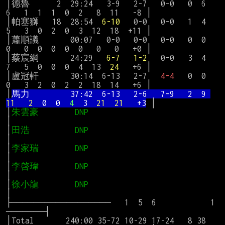
│德魯      2  29:24   3-9   2-7   0-0   0  6  
6   1  1  1  0  2   8  11   -8 │

│帕塞獅   18  28:54  
6-10
   0-0   0-0   1  4  
5   3  0  2  0  3  12  18  +11 │

│蕭順議       00:07   0-0   0-0   0-0   0  0  
0   0  0  0  0  0   0   0   +0 │

│蔡宸綱       24:29   
6-7
1-2
   0-0   3  4  
7   5  0  0  0  4  13  
24
   +6 │

│盧冠軒       30:14  6-13   2-7   
4-4
   0  0  
0   3  2  0  2  2  18  14   +6 │

│
馬力         37:42  6-13   2-6   7-9   2  9 
11   2  
0  0  
4  
3  
21  21   
+3
 │

│
朱雲豪        DNP                       
│

│
田浩          DNP                      
│

│
李家瑞        DNP                       
│

│
李啓瑋        DNP                       
│

│
徐小龍        DNP                       
│

├──────────────────   1  5  6            1   
───────┤

│Total       240:00 35-72 10-29 17-24   8 38 