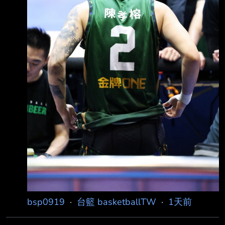
團、教練團、防護員以及所有後勤夥伴，是你們
的專業與包容，讓我可以毫無後顧之憂地在球場
上奔跑。 還有那些曾經並肩作戰的隊友們，一
起經
bsp0919
·
台籃 basketballTW
·
1天前