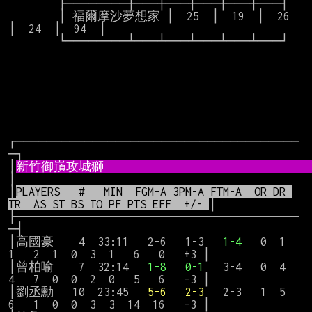
        ├────────┼───┼───┼───┼───┼───┤

        │ 福爾摩沙夢想家 │  25  │  19  │  26  
│  24  │  94  │

        └────────┴───┴───┴───┴───┴───┘

┌─────────────────────────────────────
─┐

│
新竹御嵿攻城獅                             
│

│
PLAYERS   #   MIN  FGM-A 3PM-A FTM-A  OR DR 
TR  AS ST BS TO PF PTS EFF  +/- 
│

├─────────────────────────────────────
─┤

│高國豪    4  33:11   2-6   1-3   
1-4
   0  1  
1   2  1  0  3  1   6   0   +3 │

│曾柏喻    7  32:14   
1-8
0-1
   3-4   0  4  
4   7  0  0  2  0   5   6   -3 │

│劉丞勳   10  23:45   
5-6
2-3
   2-3   1  5  
6   1  0  0  3  3  14  16   -3 │
