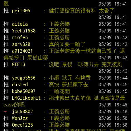
觀
推 
pei1006     
: 健行雙槍真的很有料 太香了
推 
aitela      
: 正義必勝
推 
Yeeha1688   
: 正義必勝
推 
niofen      
: 正義必勝
推 
serv828     
: 真的又要一輪了
推 
a0124021    
: 正版老詹最後一球就自己投了 還
傳給挖口 果然山寨
推 
GIE13       
: 沒吧 最後一球傳出去 完美復刻
推 
yougo5566   
: 小綱 狀元 有夠香
推 
dusted      
: 爽快 夢想家下去
推 
kobe50007   
: 一輪花開
推 
LMGlikeshit 
: 那球傳出去真的傷 弧頂應該是最
easy的吧
→ 
jou60802    
: 正義必勝
推 
WenJzz      
: 正義必勝
推 
Once1225    
: 正義必勝