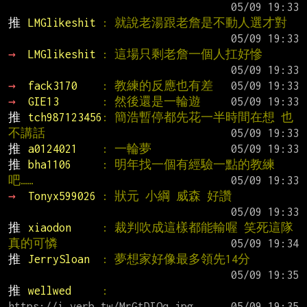
推 
LMGlikeshit 
: 就說老湯跟老詹是不動人選才對
→ 
LMGlikeshit 
: 這場只剩老詹一個人扛好慘
→ 
fack3170    
: 教練的反應也有差
→ 
GIE13       
: 然後還是一輪遊
推 
tch987123456
: 簡浩暫停都先花一半時間在想 也
不講話
推 
a0124021    
: 一輪夢
推 
bha1106     
: 明年找一個有經驗一點的教練
吧……
→ 
Tonyx599026 
: 狀元 小綱 威森 好讚
推 
xiaodon     
: 裁判吹成這樣都能輸喔 笑死這隊
真的可憐
推 
JerrySloan  
: 夢想家好像最多領先14分
推 
wellwed     
: 
https://i.verb.tw/MrGtDIOq.jpg