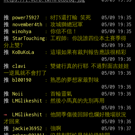
推 
power75927  
: 8打5還打輸 笑死
推 
november4th 
: 攻城獅總冠軍
推 
winohya     
: 你信不信！
推 
StarTouching
: 工程師: 你說誰四位本土賽季得
分上雙?
推 
KoBuKoLa    
: 這場如果有裁判報告應該很精彩
推 
clavi       
: 雙健行真的行耶 不過對面吉娃娃
一逆風就不會打了
推 
bl00190     
: 熟悉的夢想家最對味
推 
Noii        
: 首輪靈氣
推 
LMGlikeshit 
: 然後小馬真的先別再用
→ 
LMGlikeshit 
: 他開季傷後回歸也爛好幾場狀況
才回來
推 
jackie36952 
: 強啊