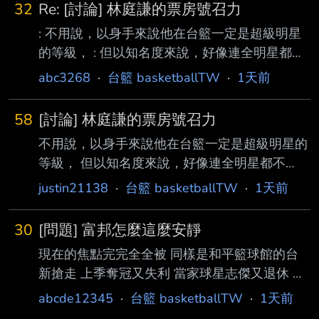
32
Re: [討論] 林庭謙的票房號召力
: 不用說，以身手來說他在台籃一定是超級明星
的等級， : 但以知名度來說，好像連全明星都不
到？IG粉絲三萬多人而已 : 林志傑在他這個年
abc3268
·
台籃 basketballTW
·
1天前
紀，社群軟體還不算太普遍的年代，但即使沒在
: 看台籃的人，好像多少聽過志傑，但現在如果
58
[討論] 林庭謙的票房號召力
去街上問知不知道林庭謙 : 沒看台籃的人可能不
不用說，以身手來說他在台籃一定是超級明星的
知道。這樣戰神票房真能大幅提升？庭謙相關週
等級， 但以知名度來說，好像連全明星都不
邊 : 真能大賣？我抱持疑問。以身手來看，我覺
到？IG粉絲三萬多人而已 林志傑在他這個年
得27歲的庭謙比27歲的志傑強， : 但為何知名度
justin21138
·
台籃 basketballTW
·
1天前
紀，社群軟體還不算太普遍的年代，但即使沒在
會差這麼多呢？莫非是因為當時志傑身邊有國
看台籃的人，好像多少聽過志傑，但現在如果去
父？ : ----- : Sent from MeowPtt
30
[問題] 富邦怎麼這麼安靜
街上問知不知道林庭謙 沒看台籃的人可能不知
現在的焦點完完全全被 同樣是和平籃球館的台
道。這樣戰神票房真能大幅提升？庭謙相關週邊
新搶走 上季奪冠又失利 當家球星志傑又退休 顏
真能大賣？我抱持疑問。以身手來看，我覺得27
值帥臉姐夫也轉隊 照理來說應該超大動作補強
歲的庭謙比27歲的志傑強， 但為何知名度會差
abcde12345
·
台籃 basketballTW
·
1天前
才對 怎麼現在沒什麼他們的新聞 連大聖跟洋基
這麼多呢？莫非是因為當時志傑身邊有國父？ --