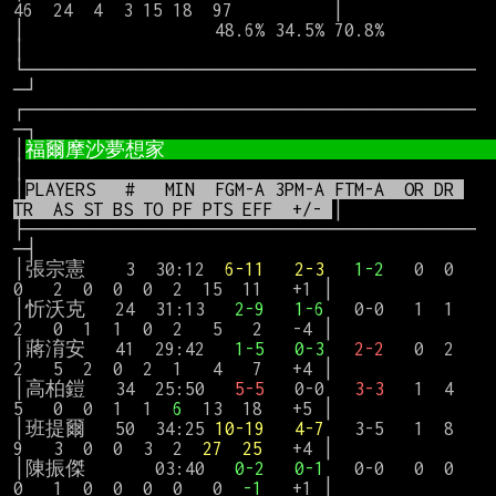
46  24  4  3 15 18  97          │

│                   48.6% 34.5% 70.8%                                        
│

└─────────────────────────────────────
─┘

┌─────────────────────────────────────
─┐

│
福爾摩沙夢想家                             
│

│
PLAYERS   #   MIN  FGM-A 3PM-A FTM-A  OR DR 
TR  AS ST BS TO PF PTS EFF  +/- 
│

├─────────────────────────────────────
─┤

│張宗憲    3  30:12  
6-11
2-3
1-2
   0  0  
0   2  0  0  0  2  15  11   +1 │

│忻沃克   24  31:13   
2-9
1-6
   0-0   1  1  
2   0  1  1  0  2   5   2   -4 │

│蔣淯安   41  29:42   
1-5
0-3
2-2
   0  2  
2   5  2  0  2  1   4   7   +4 │

│高柏鎧   34  25:50   
5-5
   0-0   
3-3
   1  4  
5   0  0  1  1  
6
  13  18   +5 │

│班提爾   50  34:25 
10-19
4-7
   3-5   1  8  
9   3  0  0  3  2  
27
25
   +4 │

│陳振傑       03:40   
0-2
0-1
   0-0   0  0  
0   1  0  0  0  0   0  
-1
   +1 │
