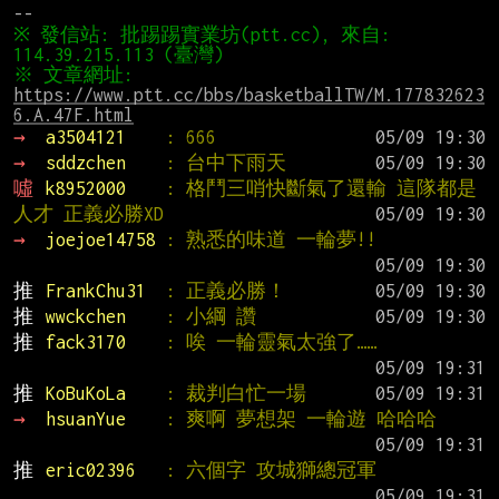
※ 發信站: 批踢踢實業坊(ptt.cc), 來自: 
※ 文章網址: 
https://www.ptt.cc/bbs/basketballTW/M.177832623
6.A.47F.html
→ 
a3504121    
: 666
→ 
sddzchen    
: 台中下雨天
噓 
k8952000    
: 格鬥三哨快斷氣了還輸 這隊都是
人才 正義必勝XD
→ 
joejoe14758 
: 熟悉的味道 一輪夢!!
推 
FrankChu31  
: 正義必勝！
推 
wwckchen    
: 小綱 讚
推 
fack3170    
: 唉 一輪靈氣太強了……
推 
KoBuKoLa    
: 裁判白忙一場
→ 
hsuanYue    
: 爽啊 夢想架 一輪遊 哈哈哈
推 
eric02396   
: 六個字 攻城獅總冠軍