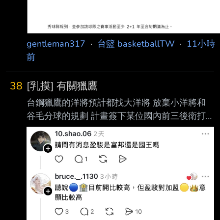
gentleman317
·
台籃 basketballTW
·
11小時
前
38
[乳摸] 有關獵鷹
台鋼獵鷹的洋將預計都找大洋將 放棄小洋將和
谷毛分球的規劃 計畫簽下某位國內前三後衛打
造本土後衛海
https://www.threads.com/share/BAaF88-VjW/
----- Sent from JPTT on my iPhone --