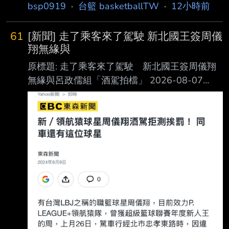
bsp0919
·
台籃 basketballTW
·
12小時前
61
[新聞] 走了乘客來了駕駛 新北國王簽周儀
翔無緣與
原標題: 走了乘客來了駕駛 新北國王簽周儀翔
無緣與呂政儒組「酒駕拍檔」 2026-08-07
16:40 / 作者 林建嘉 TPBL新北國王今（7日)）
宣佈，與球員周儀翔正式簽約，球團無視過去酒
駕拒測案件的過 去，決定與其簽約，總經理毛
加恩更期待帶動年輕球員成長，可見台灣職籃對
於酒駕案件 的寬宏大量，可惜當初同車新北國
王前球星呂政儒已經離隊，無緣組成「酒駕拍
檔」。 周儀翔於2024年8月26日效力PLG桃園
璞園領航猿時期，當晚凌晨2點14分，被警員發
現駕 駛白色賓士違規使用手機，攔停盤查，員
警見他有酒氣欲