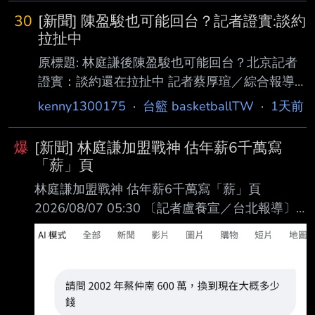
的新聞都比他們吸睛 是真的沒招放推了？ 還是
--- Sent from MeowPtt on my iPhone --
30
[新聞] 陳盈駿也可能回台？記者證實:談約
暴風雨前的寧靜….？ --
拉扯中
原標題: 林庭謙後陳盈駿也可能回台？北京記者
證實：談約還在拉扯中 記者蔡厚瑄／綜合報導
旅外頂尖後衛林庭謙傳將以複數年天價合約加盟
kenny1300175
·
台籃 basketballTW
·
1天前
TPBL臺北台新戰神後，中國籃球自媒體「 導演
我躺哪_basketball」爆料指出，傳TPBL球隊向
爆
[新聞] 林庭謙加盟戰神 估年薪6千萬寫
CBA核心後衛陳盈駿拋出攬枝，並開出 聯盟歷
「薪」頁
史最高額合約邀請其返台效力。對此，北京男籃
林庭謙加盟戰神 估年薪6千萬寫「薪」頁
隨隊記者勇方方日前發文回應，證 實雙方合約
2026/08/07 05:30 〔記者盧養宣／台北報導〕
確實仍在談判拉扯中。 據CBA官網資料，陳盈
TPBL台北台新戰神昨正式宣布頂尖後衛林庭謙重
駿與北京首鋼（北京北汽）的合約已於今年7月
磅加盟，除簽 下複數年合約外，推估年薪逾6千
31日到期。而北京隨 隊記者勇方方指出，北京
萬台幣，寫下台灣籃壇「薪」紀錄，戰神營運長
首鋼在上個月就已向陳
楊勝凱 表示，「我們希望讓庭謙感受到，戰神不
只想簽下一位明星球員，而是要和他一起建立一