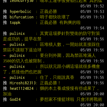
推 
leoncurry30 
: 喵本土連季後賽都扛起來 真的猛
推 
hyperbolic  
: 正義必勝
推 
bifurcation 
: 哨子都快吹壞了
推 
toppk       
: 正義必勝 有夠爽的啦
推 
pulinix     
: 其實這場夢針對雙衛的防守對策
是成功的，提早在禁
→ 
pulinix     
: 區堆積人數，一開始就直接踩住
禁區不讓順下逼迫球
→ 
pulinix     
: 要分到外圍，因為禁區堆滿人
3500的切入也被限制，
→ 
pulinix     
: 所以狀元跟小綱這場就很多機會
了，然後他們也把握
→ 
pulinix     
: 住了，只能說真香
推 
Hiroshi82313
: 正義必勝！
推 
heat1124824 
: 獅的本土養成慢慢有些成果了，
加油
推 
God24       
: 夢想家不懂籃球啦 只會洋將戰術