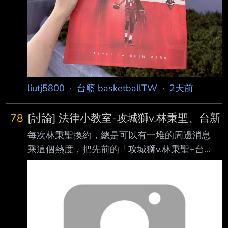
liutj5800
·
台籃 basketballTW
·
2天前
78
[討論] 法律小教室-攻城獅v.林秉聖、台新
每次林秉聖換約，總是可以有一堆的周邊消息
乘這個熱度，把先前的「攻城獅v.林秉聖+台
新」的判決寫寫 新聞大家都看到了，判決認定
林秉聖應該賠償攻城獅336萬餘元 寫兩造主張怕
篇幅太多，就以法院判斷的基礎為主。 想要懶
人包的朋友可以A我ID看前篇的簡要法律分析 基
本上判斷都還算準確，沒有丟工作的臉XD 一、