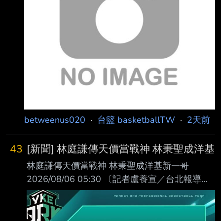
後衛林庭謙正式加盟，雙方簽訂複 數年合約。
對林庭謙而言，選擇回到台灣，更承載著延續父
親精神的意義。國中後赴美 求學的他，2020年
經CBA選秀展開職業生涯，離開台灣11年後決定
返台，延續已故父親林 正明長年投入基層籃球的
精神，在臺灣發揮更
betweenus020
·
台籃 basketballTW
·
2天前
43
[新聞] 林庭謙傳天價當戰神 林秉聖成洋基
林庭謙傳天價當戰神 林秉聖成洋基新一哥
2026/08/06 05:30 〔記者盧養宣／台北報導〕
上季效力CBA的林庭謙和林秉聖今年都確定返台
打球，林庭謙 傳將以天價年薪降臨TPBL台北戰
神，林秉聖原在戰神的合約遭PLG上季爐主洋基