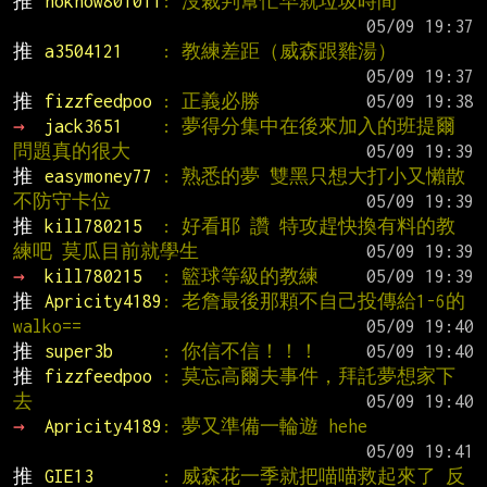
推 
noknow801011
: 沒裁判幫忙早就垃圾時間
推 
a3504121    
: 教練差距（威森跟雞湯）
推 
fizzfeedpoo 
: 正義必勝
→ 
jack3651    
: 夢得分集中在後來加入的班提爾 
問題真的很大
推 
easymoney77 
: 熟悉的夢 雙黑只想大打小又懶散
不防守卡位
推 
kill780215  
: 好看耶 讚 特攻趕快換有料的教
練吧 莫瓜目前就學生
→ 
kill780215  
: 籃球等級的教練
推 
Apricity4189
: 老詹最後那顆不自己投傳給1-6的
walko==
推 
super3b     
: 你信不信！！！
推 
fizzfeedpoo 
: 莫忘高爾夫事件，拜託夢想家下
去
→ 
Apricity4189
: 夢又準備一輪遊 hehe
推 
GIE13       
: 威森花一季就把喵喵救起來了 反