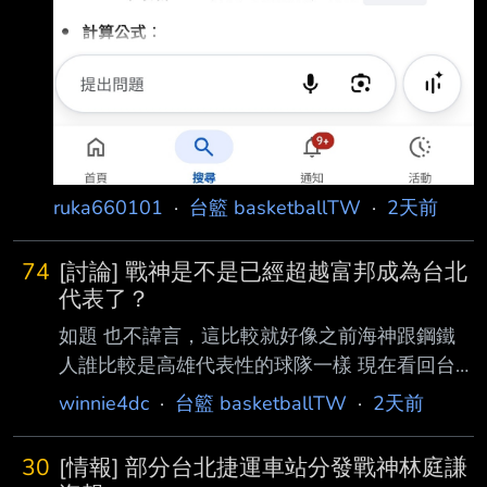
ruka660101
·
台籃 basketballTW
·
2天前
74
[討論] 戰神是不是已經超越富邦成為台北
代表了？
如題 也不諱言，這比較就好像之前海神跟鋼鐵
人誰比較是高雄代表性的球隊一樣 現在看回台
北，在台新這些年一系列操作+富邦陣容漸漸弱
winnie4dc
·
台籃 basketballTW
·
2天前
化後，是不是開始黃金交叉了 啊？ 先說台新這
邊，雖然也是職籃成立後才新增的球隊，但現在
30
[情報] 部分台北捷運車站分發戰神林庭謙
補了中華隊門面等級的林庭謙 後，帳面戰力有