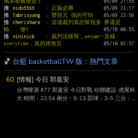
風采都被搶走了
推 
nido5566    
: 正義必勝
推 
Tabrisyang  
: 雙狀元 強的可怕
推 
cherishare  
: 這場裁判真的幫很多 夢還是
輸... 慘Y
推 
nininick    
: 裁判這樣幫，wesam一直喊
everytime，真的很無言
🏀
台籃 basketballTW 版：熱門文章
60
[情報] 今日 郭嘉安
台灣啤酒 #77 郭嘉安 今日對戰 欣聯建設-虎尾科
大 時間：22:54 兩分：9-13 罰球：3-5 三分：4-
7 籃板：9 助攻：0 抄截：2 阻攻：0 失誤：0 犯
規：1 得分：33 +/-：27 拒絕TPBL 直接開虐 ---
-- Sent from JPTT on my iPhone -- 走69跟大壽
司的路線慢慢打上來也不錯 國體對胡晉豪反而比