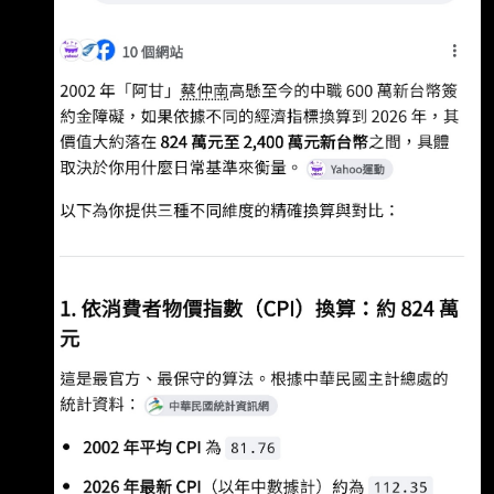
支具長期競爭力與社會意義的球隊。」 26歲的林
庭謙自金華國中畢業後即旅美，2020年在CBA選
秀以探花之姿加盟天津榮鋼先行 者，效力6季4度
入選全明星賽，上季打出生涯年，場均攻下19.6
分、5