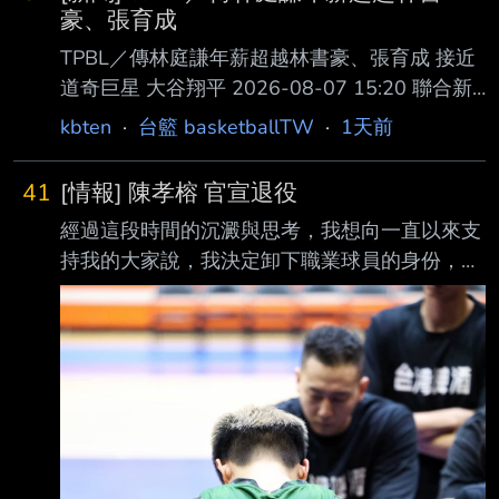
from BePTT on my iPhone 17 Pro --
豪、張育成
TPBL／傳林庭謙年薪超越林書豪、張育成 接近
道奇巨星 大谷翔平 2026-08-07 15:20 聯合新
聞網／ 綜合報導 林庭謙重磅加盟TPBL臺北台新
kbten
·
台籃 basketballTW
·
1天前
戰神隊，據傳年薪達到4000至6000萬新台幣，
超越「哈佛小 子」林書豪、中華職棒「國防部
41
[情報] 陳孝榕 官宣退役
長」張育成，甚至接近MLB道奇隊巨星大谷翔
經過這段時間的沉澱與思考，我想向一直以來支
平。 現年26歲的林庭謙上季效力中國CBA天津
持我的大家說，我決定卸下職業球員的身份，正
隊，平均攻下19.2分5.2助攻，獲選CBA年度第
式退役了。 回想起最初接觸籃球的自己，從國
二 隊。林庭謙也是中華男籃核心球員，如今傳
中的青澀懵懂，高中的熱血拚搏，到大學的成熟
出台新戰神價碼超越CBA頂薪600萬人民幣（約
淬鍊，這一路走來，籃球幾乎佔據了我大半的人
2866萬新台幣），綜合多家台灣媒體報
生。幸運的是，我憑著這份熱愛走到了職業舞
台。 特別感謝 雲豹 帶給我職業生涯的起點與珍
貴體驗，也感謝 台灣啤酒 籃球隊這段時間的肯
定與信任。感謝這幾年來照顧過我的每一個球