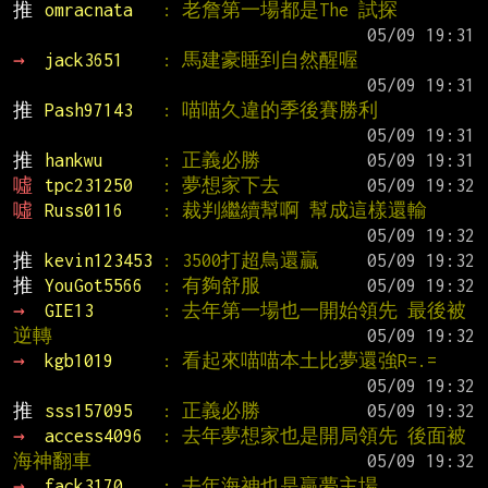
推 
omracnata   
: 老詹第一場都是The 試探
→ 
jack3651    
: 馬建豪睡到自然醒喔
推 
Pash97143   
: 喵喵久違的季後賽勝利
推 
hankwu      
: 正義必勝
噓 
tpc231250   
: 夢想家下去
噓 
Russ0116    
: 裁判繼續幫啊 幫成這樣還輸
推 
kevin123453 
: 3500打超鳥還贏
推 
YouGot5566  
: 有夠舒服
→ 
GIE13       
: 去年第一場也一開始領先 最後被
逆轉
→ 
kgb1019     
: 看起來喵喵本土比夢還強R=.=
推 
sss157095   
: 正義必勝
→ 
access4096  
: 去年夢想家也是開局領先 後面被
海神翻車
→ 
fack3170    
: 去年海神也是贏夢主場