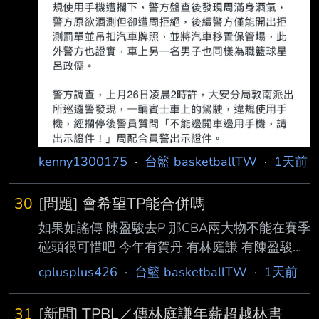
kenny1300175
·
台籃 basketballTW
·
1天前
30
[問題] 會希望TP能合併嗎
如果如謠傳 陳盈駿去P 那CBA兩大物不能在賽季
碰頭很可惜吧 今年有賀丹 有林庭謙 有陳盈駿的
話 有機會把台籃推向最高峰吧？ P+ 484不要再
cplusplus426
·
台籃 basketballTW
·
1天前
堅持己見 共好整合台籃呢？ 本魯期待每隊都有
頂級大物能扛 不再只是球給洋將！ ---- Sent
31
[新聞] TPBL／傳林庭謙年薪超越林書