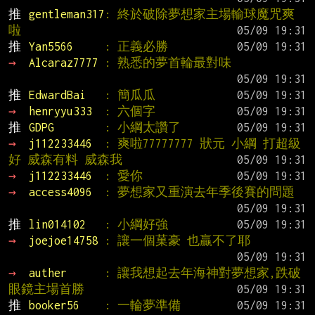
推 
gentleman317
: 終於破除夢想家主場輸球魔咒爽
啦
推 
Yan5566     
: 正義必勝
→ 
Alcaraz7777 
: 熟悉的夢首輪最對味
推 
EdwardBai   
: 簡瓜瓜
→ 
henryyu333  
: 六個字
推 
GDPG        
: 小綱太讚了
→ 
j112233446  
: 爽啦77777777 狀元 小綱 打超級
好 威森有料 威森我
→ 
j112233446  
: 愛你
→ 
access4096  
: 夢想家又重演去年季後賽的問題
推 
lin014102   
: 小綱好強
→ 
joejoe14758 
: 讓一個菓豪 也贏不了耶
→ 
auther      
: 讓我想起去年海神對夢想家,跌破
眼鏡主場首勝
推 
booker56    
: 一輪夢準備