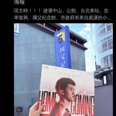
海報
感的提升到聯盟前段班，而且相信就算不破圈，
現主時！！！ 捷運中山、公館、台北車站、忠
很多人也會衝著林來支持 戰神 反觀富邦在新賽
孝復興、國父紀念館、市政府有來自庭謙的小驚
季少了野獸後，剩餘陣容落入了沒有球星的情
喜 喜歡林庭謙的粉絲朋友走過路過不要錯過
況，新賽季的票房或許也會 受到不少考驗…. 大
https://i.imgur.com/PzixuAv.jpeg
家討論看看吧～大家認為現在誰比較像台北的代
https://i.imgur.com/Pw4j6UN.jpeg
表球隊呀？ --
https://www.threads.com/share/BAaVT2SRA3
然後之前的戰神0號球衣順便可以拿出來了
https://i.imgur.com/o0Ur7kt.jpeg --