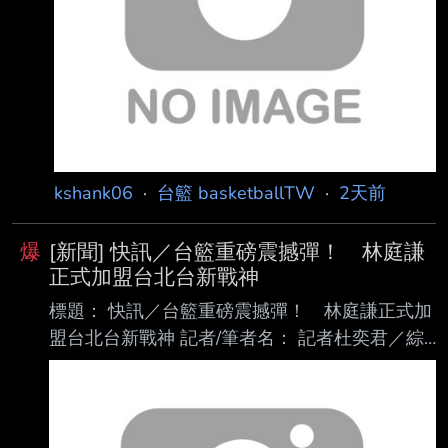
職業籃球員的合約為僱傭契約 法院將大聖與攻
城獅的合約(下稱系爭契約)定性成僱傭契約 判決
中有交代，其實他們的合約名稱是「委任契約」
法院對此認為，契約內容有約定按月給付的薪
資，球員應該遵從 的管理規則、出勤
kshank06
·
台籃 basketballTW
·
2天前
爆
[新聞] 快訊／台籃重磅震撼彈！ 林庭謙
正式加盟台北台新戰神
標題： 快訊／台籃重磅震撼彈！ 林庭謙正式加
盟台北台新戰神 記者/筆者名： 記者杜奕君／綜
合報導 內文：
https://i.meee.com.tw/W8yMxg5.jpg ▲林庭謙正
式加盟台北台新戰神。（圖／戰神提供） 台北台
新戰神今宣布迎來重量級補強，中華隊核心主力