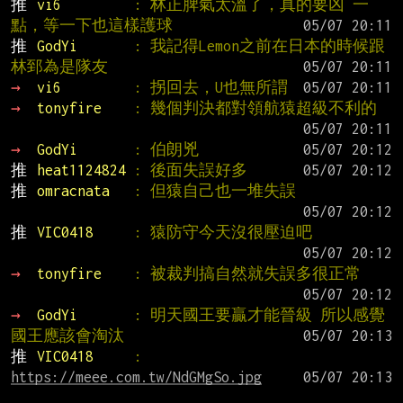
推 
vi6         
: 林正脾氣太溫了，真的要凶 一
點，等一下也這樣護球
推 
GodYi       
: 我記得Lemon之前在日本的時候跟
林郅為是隊友
→ 
vi6         
: 拐回去，U也無所謂
→ 
tonyfire    
: 幾個判決都對領航猿超級不利的
→ 
GodYi       
: 伯朗兇
推 
heat1124824 
: 後面失誤好多
推 
omracnata   
: 但猿自己也一堆失誤
推 
VIC0418     
: 猿防守今天沒很壓迫吧
→ 
tonyfire    
: 被裁判搞自然就失誤多很正常
→ 
GodYi       
: 明天國王要贏才能晉級 所以感覺
國王應該會淘汰
推 
VIC0418     
: 
https://meee.com.tw/NdGMgSo.jpg