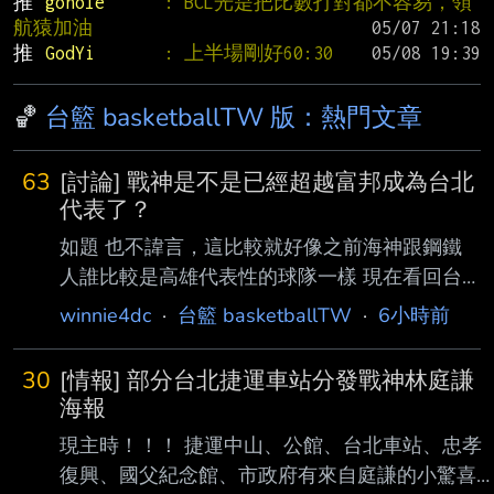
推 
gohole      
: BCL光是把比數打對都不容易，領
航猿加油
推 
GodYi       
: 上半場剛好60:30
🏀
台籃 basketballTW 版：熱門文章
63
[討論] 戰神是不是已經超越富邦成為台北
代表了？
如題 也不諱言，這比較就好像之前海神跟鋼鐵
人誰比較是高雄代表性的球隊一樣 現在看回台
北，在台新這些年一系列操作+富邦陣容漸漸弱
winnie4dc
·
台籃 basketballTW
·
6小時前
化後，是不是開始黃金交叉了 啊？ 先說台新這
邊，雖然也是職籃成立後才新增的球隊，但現在
30
[情報] 部分台北捷運車站分發戰神林庭謙
補了中華隊門面等級的林庭謙 後，帳面戰力有
海報
感的提升到聯盟前段班，而且相信就算不破圈，
現主時！！！ 捷運中山、公館、台北車站、忠孝
很多人也會衝著林來支持 戰神 反觀富邦在新賽
復興、國父紀念館、市政府有來自庭謙的小驚喜
季少了野獸後，剩餘陣容落入了沒有球星的情