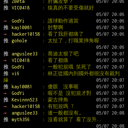
推 
ZBeta       
: 肝臟攻擊？
推 
VIC0418     
: 猿真的不要受傷就好
→ 
GodYi       
: 護球動作過當
推 
kay10081    
: 肘擊啊
→ 
hacker10158 
: 看了我肝都痛了
推 
gohole      
: 太扯了，打職業摔角喔
推 
anguslee33  
: 喬迪太狠了吧
→ 
VIC0418     
: 看了都痛
推 
GodYi       
: 一般犯規哦 笑死了
推 
vi6         
: 林正從國內到國外都很沒有裁判
緣
推 
kay10081    
: 傻眼  沒事喔
→ 
GodYi       
: 喔不是 沒犯規才對
推 
Kevinnn523  
: 蒙古摔角
→ 
hacker10158 
: 有犯規嗎 ?
→ 
anguslee33  
: 連一般都沒有…
推 
myth356     
: 沒看就算了 看了沒升..