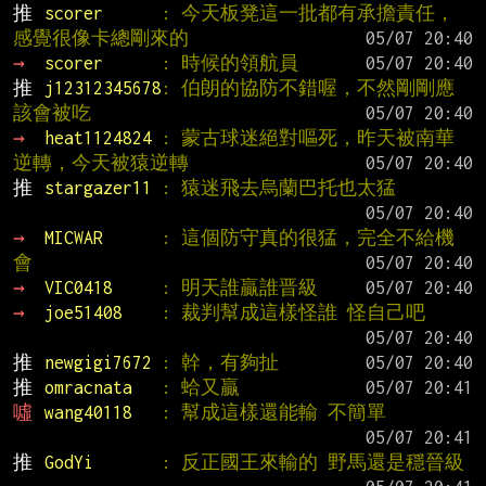
推 
scorer      
: 今天板凳這一批都有承擔責任，
感覺很像卡總剛來的
→ 
scorer      
: 時候的領航員
推 
j12312345678
: 伯朗的協防不錯喔，不然剛剛應
該會被吃
→ 
heat1124824 
: 蒙古球迷絕對嘔死，昨天被南華
逆轉，今天被猿逆轉
推 
stargazer11 
: 猿迷飛去烏蘭巴托也太猛
→ 
MICWAR      
: 這個防守真的很猛，完全不給機
會
→ 
VIC0418     
: 明天誰贏誰晋級
→ 
joe51408    
: 裁判幫成這樣怪誰 怪自己吧
推 
newgigi7672 
: 幹，有夠扯
推 
omracnata   
: 蛤又贏
噓 
wang40118   
: 幫成這樣還能輸 不簡單
推 
GodYi       
: 反正國王來輸的 野馬還是穩晉級