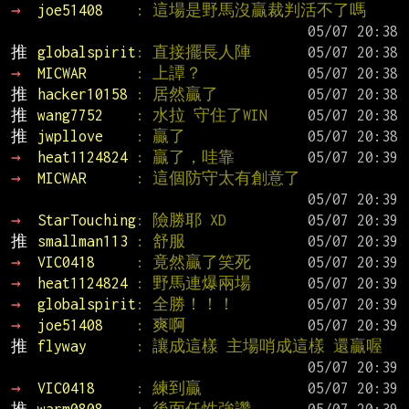
→ 
joe51408    
: 這場是野馬沒贏裁判活不了嗎
推 
globalspirit
: 直接擺長人陣
→ 
MICWAR      
: 上譚？
推 
hacker10158 
: 居然贏了
推 
wang7752    
: 水拉 守住了WIN
推 
jwpllove    
: 贏了
→ 
heat1124824 
: 贏了，哇靠
→ 
MICWAR      
: 這個防守太有創意了
→ 
StarTouching
: 險勝耶 XD
推 
smallman113 
: 舒服
→ 
VIC0418     
: 竟然贏了笑死
→ 
heat1124824 
: 野馬連爆兩場
→ 
globalspirit
: 全勝！！！
→ 
joe51408    
: 爽啊
推 
flyway      
: 讓成這樣 主場哨成這樣 還贏喔
→ 
VIC0418     
: 練到贏