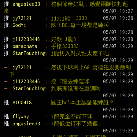
推 
anguslee33  
: 整個節奏好亂，感覺兩隊快打起
來
推 
jy72121     
: jjjjj龍  3333
推 
GodYi       
: 國王BCL每一場都是練兵
推 
j112233446  
: 好欸 J龍3
推 
omracnata   
: 手槍333333
推 
StarTouching
: j龍切入對抗性太差了吧
→ 
jy72121     
: 然後下球馬上GG 喜德犯規要節制
一下
→ 
j112233446  
: 挖 J龍去練運球
→ 
StarTouching
: 到底有沒有在重訓啊
推 
VIC0418     
: 國王bcl本土認証能練誰？
推 
flyway      
: J龍完全不能下球
推 
anguslee33  
: J龍低位打不了矮個…