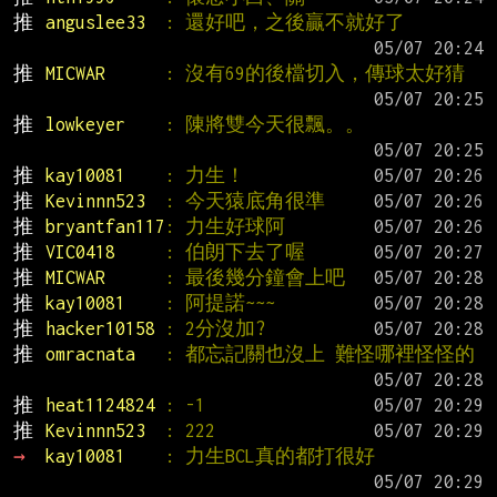
推 
anguslee33  
: 還好吧，之後贏不就好了
推 
MICWAR      
: 沒有69的後檔切入，傳球太好猜
推 
lowkeyer    
: 陳將雙今天很飄。。
推 
kay10081    
: 力生！
推 
Kevinnn523  
: 今天猿底角很準
推 
bryantfan117
: 力生好球阿
推 
VIC0418     
: 伯朗下去了喔
推 
MICWAR      
: 最後幾分鐘會上吧
推 
kay10081    
: 阿提諾~~~
推 
hacker10158 
: 2分沒加?
推 
omracnata   
: 都忘記關也沒上 難怪哪裡怪怪的
推 
heat1124824 
: -1
推 
Kevinnn523  
: 222
→ 
kay10081    
: 力生BCL真的都打很好