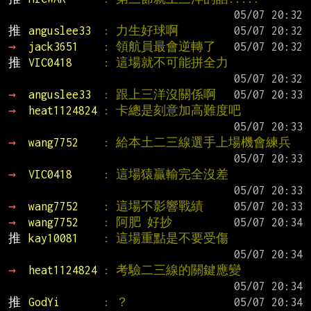
推 
anguslee33  
: 力生好球啊
→ 
jack3651    
: 領航員最會逆轉了
推 
VIC0418     
: 這場就不可能拼全力
→ 
anguslee33  
: 跟上三洋沒關係啊
→ 
heat1124824 
: 卡總是刻意加高難度吧
→ 
wang7752    
: 給本土二三線選手上場機會練兵
→ 
VIC0418     
: 這場猿贏輸完全沒差
→ 
wang7752    
: 這場不影響戰績
→ 
wang7752    
: 阿肥 好抄
推 
kay10081    
: 這場重點是不要受傷
→ 
heat1124824 
: 考驗二三線的關鍵應變
推 
GodYi       
: ？