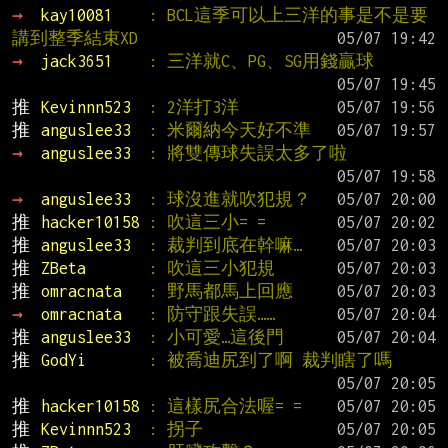
→ 
kay10081    
: BCL這季可以上三洋的事是不是要
講到整季結束XD
→ 
jack3651    
: 三洋就C、PG、SG用錢贏球
推 
Kevinnn523  
: 2洋打3洋
推 
anguslee33  
: 米爾納今天好不準
→ 
anguslee33  
: 將雙傳球失誤太多了啦
→ 
anguslee33  
: 球沒進就吹犯規？
推 
hacker10158 
: 吹這三小= =
推 
anguslee33  
: 裁判到底在幹嘛…
推 
ZBeta       
: 吹這三小犯規
推 
omracnata   
: 野馬都馬上回應
→ 
omracnata   
: 防守跟失誤……
推 
anguslee33  
: 小可愛…這後門
推 
GodYi       
: 被喬迪尻到了啊 裁判瞎了嗎
推 
hacker10158 
: 這樣尻合法喔= =
推 
Kevinnn523  
: 拐子