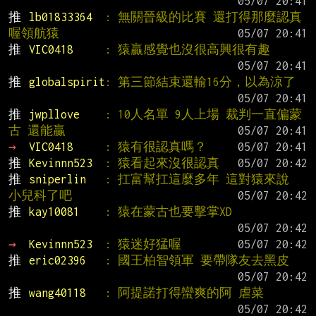
推 
lb01833364  
: 無關晉級的比賽 還打得那麼認真
喔領航猿
推 
VIC0418     
: 猿贏感覺也沒很高興很有趣
推 
globalspirit
: 第三節結束還輸16分，以為涼了
推 
jwpllove    
: 10人名單 9人上場 裁判一直偏蒙
古 還能贏
→ 
VIC0418     
: 猿有很認真嗎？
推 
Kevinnn523  
: 猿看起來沒很認真
推 
sniperlin   
: 扛富幫扛這麼多年 這對猿來說 
小兒科了吧
推 
kay10081    
: 猿在蒙古也要擊掌XD
→ 
Kevinnn523  
: 猿迷好猛喔
推 
eric02396   
: 國王柏智領軍 要帶隊友去黑皮
推 
wang40118   
: 阿提諾打得蠻爽的阿 虐菜