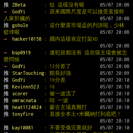
推 
ZBeta       
: 扯 這樣沒有喔
→ 
GodYi       
: 原來國際尺度是可以接受直接幹
人家肝臟的
推 
gohole      
: 這什麼菜市場盃的判決啦，少林
籃球喔
→ 
hacker10158 
: 國內這樣肯定打架XD
→ 
bsp0919     
: 連犯規都沒有 這在猿主場會被怎
麼問候
→ 
GodYi       
: 12分差了
推 
StarTouching
: 館長好強
推 
GodYi       
: 16分差
推 
Kevinnn523  
: 16
推 
scorer      
: 被一波流了
推 
omracnata   
: 哇 一波
推 
heat1124824 
: 蒙古主場真難打
推 
tonyfire    
: 直接全本土+米爾納打到底吧！
推 
kay10081    
: 不要受傷完賽就好