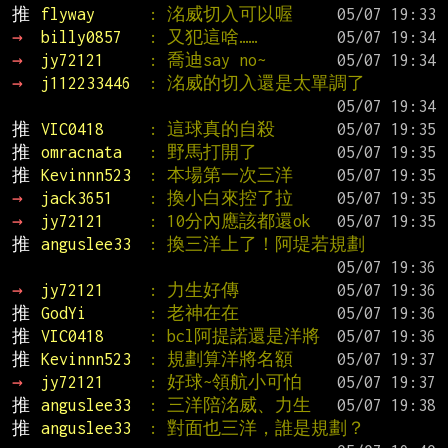
推 
flyway      
: 洺威切入可以喔
→ 
billy0857   
: 又犯這啥……
→ 
jy72121     
: 喬迪say no~
→ 
j112233446  
: 洺威的切入還是太單調了
推 
VIC0418     
: 這球真的自殺
推 
omracnata   
: 野馬打開了
推 
Kevinnn523  
: 本場第一次三洋
→ 
jack3651    
: 換小白來控了拉
→ 
jy72121     
: 10分內應該都還ok
推 
anguslee33  
: 換三洋上了！阿堤若規劃
→ 
jy72121     
: 力生好傳
推 
GodYi       
: 老神在在
推 
VIC0418     
: bcl阿提諾還是洋將
推 
Kevinnn523  
: 規劃算洋將名額
→ 
jy72121     
: 好球~領航小可怕
推 
anguslee33  
: 三洋陪洺威、力生
推 
anguslee33  
: 對面也三洋，誰是規劃？