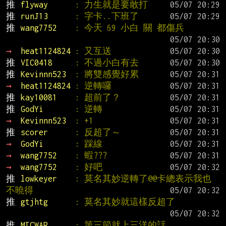
推 
flyway      
: 力生就是要敢打
推 
runJ13      
: 字卡..下班了
推 
wang7752    
: 今天 69 小白 關 都傷兵
→ 
heat1124824 
: 又互送
推 
VIC0418     
: 不過小白有去
推 
Kevinnn523  
: 將雙感覺好累
→ 
heat1124824 
: 逆轉囉
推 
kay10081    
: 超前了？
推 
GodYi       
: 逆轉
→ 
Kevinnn523  
: +1
推 
scorer      
: 反超了～
→ 
GodYi       
: 踩線
→ 
wang7752    
: 蝦???
→ 
wang7752    
: 好吧
推 
lowkeyer    
: 莫名其妙逆轉了@@卡總表示我也
不曉得
推 
gtjhtg      
: 莫名其妙就這樣反超了
推 
MICWAR      
: 第三節就上三洋的話.....