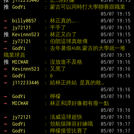
推 
j112233446  
: 正…你好爛
推 
GodYi       
: 蒙古可以同時打大學聯賽跟職業
→ 
billy0857   
: 林正真的…..
→ 
jy72121     
: 平手了
推 
Kevinnn523  
: 林正又白了
→ 
jy72121     
: 伯朗這球真敢傳
→ 
GodYi       
: 去年暑假AUBL蒙古的大學就一堆
職業球員
推 
MICWAR      
: 沒放進不及格
→ 
Kevinnn523  
: 又黑了
→ 
GodYi       
: 0
→ 
j112233446  
: 給林正終結 是真的敢…
→ 
GodYi       
: 檸檬
→ 
MICWAR      
: 林正和譚好像都有瘦一點
→ 
jy72121     
: 洺威這球超快
→ 
GodYi       
: 領航猿陣容好練哦
→ 
GodYi       
: 檸檬接管比賽了