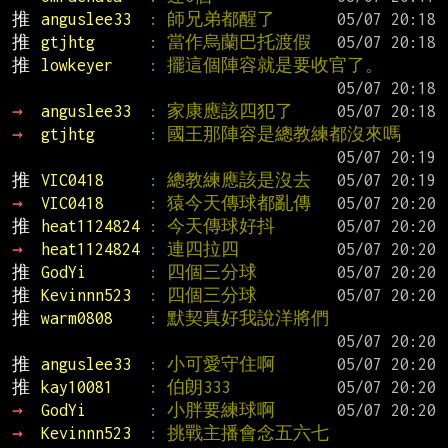
推 
anguslee33  
: 師兄弟都醒了
推 
gtjhtg      
: 當作烏蘭巴托渡假
推 
lowkeyer    
: 擺這個陣容就是要收官了。
→ 
anguslee33  
: 家康應該四犯了
→ 
gtjhtg      
: 國王那陣容是總教練都沒來嗎
推 
VIC0418     
: 總教練應該是沒去
→ 
VIC0418     
: 猿今天傳球都亂傳
推 
heat1124824 
: 今天傳球好抖
→ 
heat1124824 
: 連四拉四
推 
GodYi       
: 四個三分球
推 
Kevinnn523  
: 四個三分球
推 
warm0808    
: 默契真好我說洋將們
推 
anguslee33  
: 小可愛守住啊
推 
kay10081    
: 伯朗333
→ 
GodYi       
: 小胖要練球啊
→ 
Kevinnn523  
: 挑戰主播會念五六七