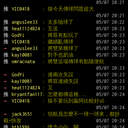
推 
VIC0418     
: 猿今天傳球問題超大
推 
anguslee33  
: 太多險球了
推 
heat1124824 
: 互送
推 
GodYi       
: 將双有點玩了
推 
VIC0418     
: 繼續亂傳球
→ 
anguslee33  
: 將雙第幾球了
推 
kay10081    
: 對手也奶油
推 
omracnata   
: 將雙這場傳球有點隨便欸
→ 
GodYi       
: 連兩次失誤
→ 
kay10081    
: 將双連續失誤
→ 
heat1124824 
: 又
推 
bryantfan117
: 怎麼都傳這種...
→ 
VIC0418     
: 猿不要玩到贏阿比較好xD
→ 
jack3651    
: 領航員怎麼不一球一球來，都抄
截+快攻
推 
hth1996     
: 懷念小白、關