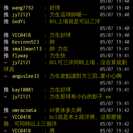
推 
wang7752    
: 好球
推 
jy72121     
: 力生這球帥喔~~
推 
GodYi       
: BCL上場就是可以三洋
推 
VIC0418     
: 力生好球
推 
Kevinnn523  
: 帥
推 
smallman113 
: 帥 力生
推 
flyway      
: 力生快
→ 
jy72121     
: BCL可三洋同時上場，沒在算規劃
球員
→ 
anguslee33  
: 力生差點讓對方三罰…要小心啊
推 
kay10081    
: 力生好球
→ 
jy72121     
: 力生那球有小白的影子 ww
推 
omracnata   
: 69要休多久啊
→ 
VIC0418     
: bcl就是本土跟洋將、沒那麼複
雜、可同時以上三個洋
→ 
VIC0418     
: 將