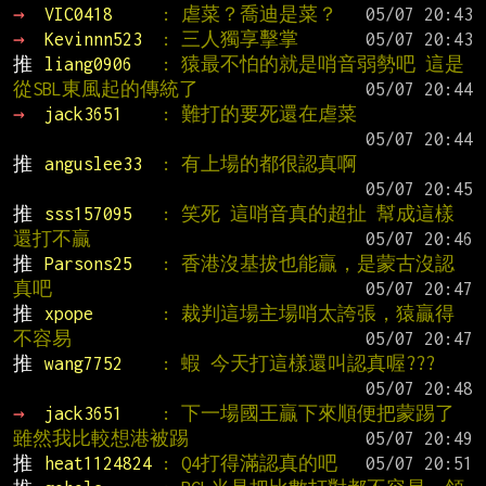
→ 
VIC0418     
: 虐菜？喬迪是菜？
→ 
Kevinnn523  
: 三人獨享擊掌
推 
liang0906   
: 猿最不怕的就是哨音弱勢吧 這是
從SBL東風起的傳統了
→ 
jack3651    
: 難打的要死還在虐菜
推 
anguslee33  
: 有上場的都很認真啊
推 
sss157095   
: 笑死 這哨音真的超扯 幫成這樣
還打不贏
推 
Parsons25   
: 香港沒基拔也能贏，是蒙古沒認
真吧
推 
xpope       
: 裁判這場主場哨太誇張，猿贏得
不容易
推 
wang7752    
: 蝦 今天打這樣還叫認真喔???
→ 
jack3651    
: 下一場國王贏下來順便把蒙踢了 
雖然我比較想港被踢
推 
heat1124824 
: Q4打得滿認真的吧