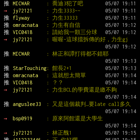
推 
MICWAR      
: 喬迪3犯了吧
→ 
jy72121     
: 力生3333~~
推 
flyway      
: 力生33333
推 
omracnata   
: 力生有自信
推 
VIC0418     
: 請給我一顆三分球
→ 
jy72121     
: 喔喔~這球擋拆傳的好，力生gj
推 
MICWAR      
: 林正和譚打得都不錯耶
推 
StarTouching
: 館長2+1
推 
omracnata   
: 這就想太簡單
推 
VIC0418     
: ？？
→ 
jy72121     
: 力生BCL的學費還是繳不夠
推 
anguslee33  
: 又是這個裁判…要late call多久
→ 
bsp0919     
: 原來阿館還是大學生
→ 
jy72121     
: 林正醜1