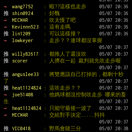
→ 
wang7752    
: 蝦??這樣也走步
推 
shin0924    
: 好醜
→ 
MICWAR      
: 吹太慢了吧
→ 
Kevinnn523  
: 這有走嗎
推 
lin1209     
: 可以這樣撞？
→ 
lowkeyer    
: 走步？？連球都沒掌握
推 
willy82617  
: 都推人了還沒吹
推 
scorer      
: 人擠在一起 裁判就先吹走步喔
推 
anguslee33  
: 將雙應該自己打掉的，都剩十秒
了
推 
heat1124824 
: 這吹走步？？
→ 
joe51408    
: 他媽球都沒控制吹走步 哪來的畜
生
→ 
heat1124824 
: 只能守最後一波了
→ 
MICWAR      
: 交給對手決定.....抖抖
推 
VIC0418     
: 野馬會賭三分