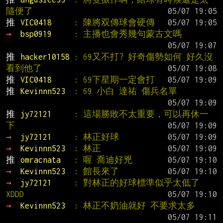
隨便了
推 
VIC0418     
: 陳將双傳球會硬傳
→ 
bsp0919     
: 主播也會秀幾句蒙古文嗎
推 
hacker10158 
: 69又不打? 好奇傷勢如何 好久沒
看到他了
推 
VIC0418     
: 69下星期一定會打
推 
Kevinnn523  
: 69 小白 達祐 傷兵名單
推 
jy72121     
: 這場勝敗不太重要，可以再休一
下
→ 
jy72121     
: 林正好球
→ 
Kevinnn523  
: 林正
推 
omracnata   
: 喔 喬迪好兇
→ 
Kevinnn523  
: 館長來了
→ 
jy72121     
: 對林正的好球標準似乎太低了 
XDDD
→ 
Kevinnn523  
: 林正不奶油就好 不要求太多