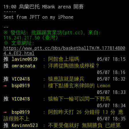
19:00 烏蘭巴托 MBank arena 開賽

-----

Sent from JPTT on my iPhone

※ 發信站: 批踢踢實業坊(ptt.cc), 來自: 
※ 文章網址: 
https://www.ptt.cc/bbs/basketballTW/M.177814800
4.A.EE2.html
推 
lavine0639  
: 阿館會上場嗎
推 
omracnata   
: 洋將從陶德換成檸檬？
推 
VIC0418     
: 猿應該就是練兵
→ 
bsp0919     
: 樓下點播玄米律師的 Lemon
推 
VIC0418     
: 猿輸下一輪可以閃一下野馬
→ 
bsp0919     
: 阿館昨天打 26 分鐘得 13 分 應
該很難不上
推 
Kevinnn523  
: 不要受傷就好 無關勝負 已經第