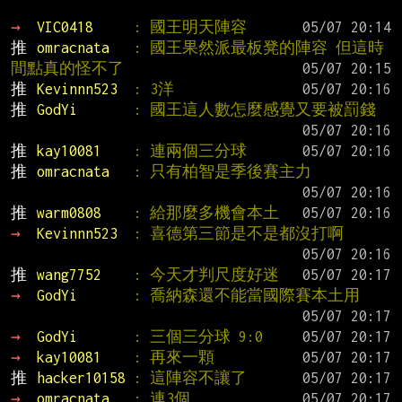
→ 
VIC0418     
: 國王明天陣容
推 
omracnata   
: 國王果然派最板凳的陣容 但這時
間點真的怪不了
推 
Kevinnn523  
: 3洋
推 
GodYi       
: 國王這人數怎麼感覺又要被罰錢
推 
kay10081    
: 連兩個三分球
推 
omracnata   
: 只有柏智是季後賽主力
推 
warm0808    
: 給那麼多機會本土
→ 
Kevinnn523  
: 喜德第三節是不是都沒打啊
推 
wang7752    
: 今天才判尺度好迷
→ 
GodYi       
: 喬納森還不能當國際賽本土用
→ 
GodYi       
: 三個三分球 9:0
→ 
kay10081    
: 再來一顆
推 
hacker10158 
: 這陣容不讓了
→ 
omracnata   
: 連3個