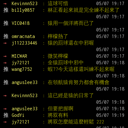
→ 
Kevinnn523  
: 這球可惜
推 
billy0857   
: 林正看起來就是完全練不起來了
推 
VIC0418     
: 猿用一個洋將而已了
推 
omracnata   
: 檸檬熱了
→ 
j112233446  
: 猿的罰球還在中邪喔
→ 
MICWAR      
: 微笑檸檬
→ 
jy72121     
: 全猿罰球中邪中
推 
wang7752    
: 蝦??今天這樣還叫練不起來喔
推 
anguslee33  
: 在領航猿肯努力都會有機會
→ 
Kevinnn523  
: 這已經是猿的日常了
→ 
anguslee33  
: 但要把握啊
推 
GodYi       
: 將双有料
→ 
jy72121     
: 將双怎麼能這麼輕鬆 222