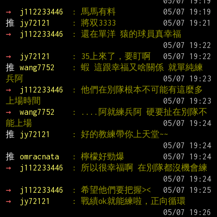
→ 
j112233446  
: 馬馬有料
推 
jy72121     
: 將双3333
→ 
j112233446  
: 還在單洋 猿的球員真幸福
→ 
jy72121     
: 35上來了，要盯啊
推 
wang7752    
: 蝦 這跟幸福又啥關係 就單純練
兵阿
→ 
j112233446  
: 他們在別隊根本不可能有這麼多
上場時間
→ 
wang7752    
: ....阿就練兵阿 硬要扯在別隊不
能上場
推 
jy72121     
: 好的教練帶你上天堂~~
推 
omracnata   
: 檸檬好勁爆
→ 
j112233446  
: 所以很幸福啊 在別隊都沒機會練
→ 
j112233446  
: 希望他們要把握><
→ 
jy72121     
: 戰績ok就能練啦，正向循環