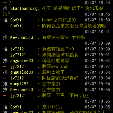
一了
推 
StarTouching
: 今天"這是我的房子" 會出現幾
次?
推 
GodYi       
: Lemon之前打過B2
→ 
GodYi       
: 陶德就是來支援台灣這幾場的吧
推 
Kevinnn523  
: 有猿迷去蒙古 太神啦
推 
jy72121     
: 竟然有猿迷？XD
→ 
jy72121     
: 米爾納這球有點衰
推 
anguslee33  
: 傳這什麼鳥球
→ 
jy72121     
: 將双www and1
推 
anguslee33  
: 裁判太軟了
→ 
jy72121     
: 阿提諾的狀況真好
推 
wang7752    
: 空中接力
推 
Kevinnn523  
: 空中接力
→ 
jy72121     
: 將双一下黑一下白，QQ
推 
GodYi       
: 空中Jelly
推 
anguslee33  
: 將雙振作啊，給球有時候還是太