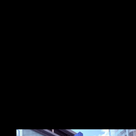
喜歡林庭謙的粉絲朋友走過路過不要錯過
況，新賽季的票房或許也會 受到不少考驗…. 大
https://i.imgur.com/PzixuAv.jpeg
家討論看看吧～大家認為現在誰比較像台北的代
https://i.imgur.com/Pw4j6UN.jpeg
表球隊呀？ --
https://www.threads.com/share/BAaVT2SRA3 然
後之前的戰神0號球衣順便可以拿出來了
https://i.imgur.com/o0Ur7kt.jpeg --