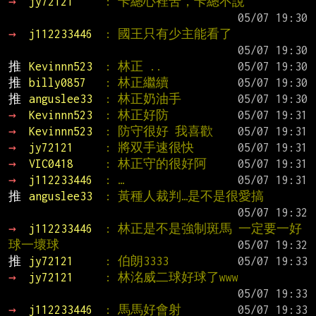
→ 
jy72121     
: 卡總心裡苦，卡總不說
→ 
j112233446  
: 國王只有少主能看了
推 
Kevinnn523  
: 林正 ..
推 
billy0857   
: 林正繼續
推 
anguslee33  
: 林正奶油手
→ 
Kevinnn523  
: 林正好防
→ 
Kevinnn523  
: 防守很好 我喜歡
→ 
jy72121     
: 將双手速很快
→ 
VIC0418     
: 林正守的很好阿
→ 
j112233446  
: …
推 
anguslee33  
: 黃種人裁判…是不是很愛搞
→ 
j112233446  
: 林正是不是強制斑馬 一定要一好
球一壞球
推 
jy72121     
: 伯朗3333
→ 
jy72121     
: 林洺威二球好球了www
→ 
j112233446  
: 馬馬好會射