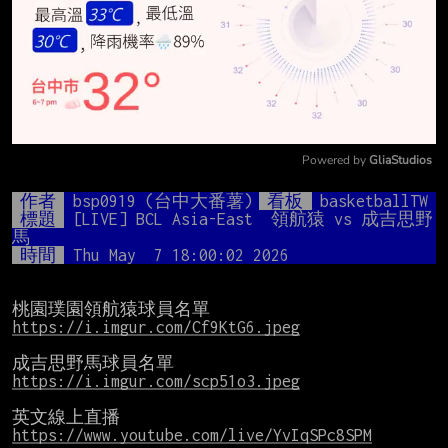
Powered by 
GliaStudios
Mute
作者
bsp0919 (台中大番薯)
看板
basketballTW
標題
[LIVE] BCL Asia-East  領航猿 vs 成吉思野
馬
時間
Thu May  7 18:00:02 2026
https://i.imgur.com/Cf9KtG6.jpeg
https://i.imgur.com/scp51o3.jpeg
https://www.youtube.com/live/YvIqSPc8SPM