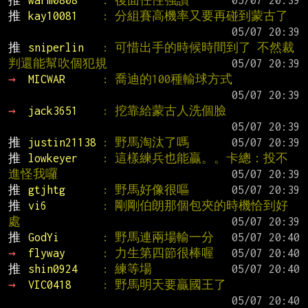
推 
warm0808    
: 後面任性強讚
推 
kay10081    
: 分組賽高機率又要再碰到蒙古了
推 
sniperlin   
: 可惜出手的時候時間到了 不然裁
判還能幫吹個犯規
→ 
MICWAR      
: 喬迪的100種輸球方式
→ 
jack3651    
: 挖靠給蒙古人洗個臉
推 
justin21138 
: 野馬淘汰了嗎
推 
lowkeyer    
: 這樣練兵也能贏。。卡總：投不
進怪我囉
推 
gtjhtg      
: 野馬好像很嘔
推 
vi6         
: 剛剛伯朗那個包夾的時機恰到好
處
推 
GodYi       
: 野馬連兩場輸一分
→ 
flyway      
: 力生第四節很棒喔
推 
shin0924    
: 練等場
→ 
VIC0418     
: 野馬明天要贏國王了