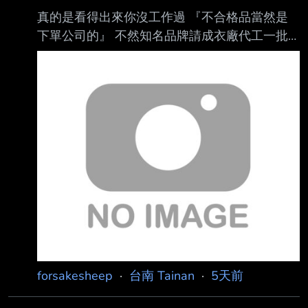
真的是看得出來你沒工作過 『不合格品當然是
下單公司的』 不然知名品牌請成衣廠代工一批
衣服 不合格品就是歸成衣廠的話，豈不是代表
成衣廠能把這些衣服隨便賣？ 我附了代工費、
付了原料錢，自然所有合格不合格成品都是我的
代工廠耗損率太高，都還要派人親自去查驗是不
是代工廠暗槓原料 或是故意做不合格品私下拿
去賣耶 不要在凹了好嗎？ -- 「Injustice
anywhere is a threat to justice everywhere. 」
- Dr. Martin Luther King, Jr. --
forsakesheep
·
台南 Tainan
·
5天前