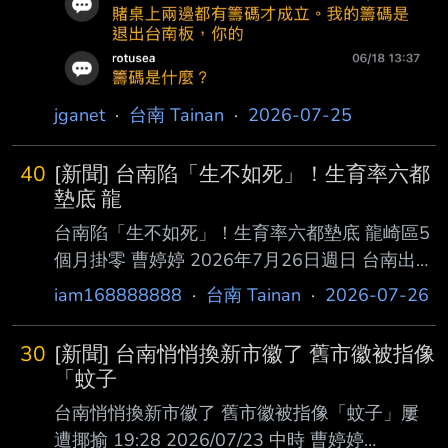
反毒油凱道抗議遊行。國民黨台南市長參選人謝
龍 介說，他不排斥跟國民黨主席鄭麗文做聯合
看板，鄭追求兩岸和平，台灣鄉親會接受。 國
民黨全代會結束後，緊接凱道抗議。謝龍介談及
jganet
·
台南 Tainan
·
2026-07-25
今晚凱道抗議，謝說，會號召民眾，南部 比較
遠，算過如果要結束再回去，大概凌晨1時半抵
40
[新聞] 台南陷「生不如死」！生育率六都
達，很多人熱情，他也跟黨中央反映過 ，中北
墊底 龍
部比較適合，因為今天是晚上才活動，假如是住
屏東，回到家大概凌晨2時半
台南陷「生不如死」！生育率六都墊底 龍崎區5
個月掛零 曹婷婷 2026年7月26日週日 台南出生
率六都墊底，上半年僅3045位新生兒，平均每
iam168888888
·
台南 Tainan
·
2026-07-26
月才500位新生兒報到，其中全市 人口最少的龍
崎區，更多達5個月出生人數掛零，僅4月打破鴨
30
[新聞] 台南悄悄換新市徽了 舊市徽被指像
蛋，迎來1名新生兒，生育 率直直落同時，上半
「蚊子
年死亡人數8405人，死亡人口為出生人口的
台南悄悄換新市徽了 舊市徽被指像「蚊子」屢
2.76倍，「生不如死」態 勢愈來愈嚴峻。 台南
遭揶揄 19:28 2026/07/23 中時 曹婷婷