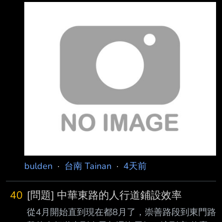
高市府：責任屬中聯 : : 台糖五月即發現中聯油脂
油品苯駢芘超標，遭質疑未通報製油工廠所在的
高雄市政府，高 : 雄市衛生局兩度發新聞稿表
示，問題油品未進入台糖廠區及製程，通報責任
屬於中聯。台 : 糖公司設在台南，台南市衛生局
昨天也舉行食品安全專案會議啟動調查，將釐清
案件及相 : 關責任。 : : ※ 發信站: 批踢踢實業坊
(ptt.cc), 來自: 101.8.224.18
bulden
·
台南 Tainan
·
4天前
40
[問題] 中華東路的人行道鋪設效率
從4月開始直到現在都8月了，崇善路段到東門路