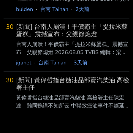
偉哲指台糖油品部賣汽柴油 高檢署主任陳宏
bulden
·
台南 Tainan
·
2天前
達：雞同鴨講不知所云 : : 中聯致癌油事件不斷
延燒，台灣糖業公司被揭露5月知悉苯駢芘超標
30
[新聞] 台南人崩潰！平價霸主「提拉米蘇
卻未通報，台南市長 : 黃偉哲訪查台糖油品事業
蛋糕」震撼宣布：父親節熄燈
部，酸賣的是「汽柴油」而非食用油。台灣高等
台南人崩潰！平價霸主「提拉米蘇蛋糕」震撼宣
檢察署主任檢察 : 官陳宏達今再度表示，台糖通
布：父親節熄燈 2026.08.05 TVBS 編輯：梁雪
報問題真正的爭點並不在「油品事業部」，整起
婷 父親節將至，許多民眾準備購買蛋糕與家人
jganet
·
台南 Tainan
·
3天前
事件的核心 : 在「台糖公司是否依法負有通報義
歡慶佳節，不過高CP值知名連鎖品牌「提拉米
務」。 : 推 doome
蘇 精緻蛋糕」卻傳出震撼彈！其位於台南的分
30
[新聞] 黃偉哲指台糖油品部賣汽柴油 高檢
店無預警宣布，將在8月9日父親節隔天正式劃下
署主任
句點，消息一出讓不少在地老饕與死忠顧客直呼
黃偉哲指台糖油品部賣汽柴油 高檢署主任陳宏
捨不得。 提拉米蘇精緻蛋糕台南店傳熄燈 「提
達：雞同鴨講不知所云 中聯致癌油事件不斷延
拉米蘇精緻蛋糕」以價格實惠、用料扎實聞名，
燒，台灣糖業公司被揭露5月知悉苯駢芘超標卻未
南台灣的重要據點台南店近日突拋出熄 燈消
通報，台南市長 黃偉哲訪查台糖油品事業部，酸
息。業者表示，這次結束營業是為了因應整體
賣的是「汽柴油」而非食用油。台灣高等檢察署
「營運策略改變」，經營團隊在經