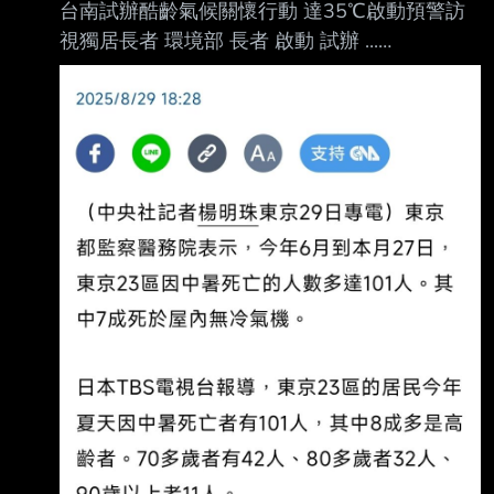
台南試辦酷齡氣候關懷行動 達35℃啟動預警訪
視獨居長者 環境部 長者 啟動 試辦 ...
https://youtu.be/7KMnCEjM-8I 發布時間：
2026/7/20 19:39 更新時間：2026/7/20 20:40
陳佳鑫 張梓嘉 謝其文 溫正衡 / 綜合報導 結論先
講 台灣近期不時出現高溫，為了避免長者在室
內，因為沒有開冷氣降溫、高溫中暑，環境部
和台南市政府等單位，透過科技預警，一旦室內
溫度達到35℃以上，便啟動社福關懷獨居 長
者，同時推出全台第一張針對氣候保險的保單，
提升弱勢族群因應