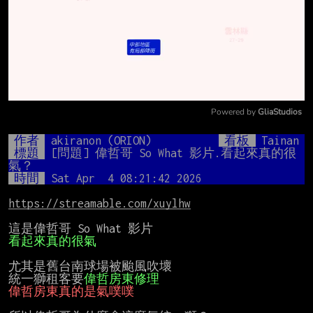
Powered by 
GliaStudios
Mute
作者
akiranon (ORION)
看板
Tainan
標題
[問題] 偉哲哥 So What 影片.看起來真的很
氣？
時間
Sat Apr  4 08:21:42 2026
https://streamable.com/xuylhw
看起來真的很氣
尤其是舊台南球場被颱風吹壞

統一獅租客要
偉哲房東修理
偉哲房東真的是氣噗噗