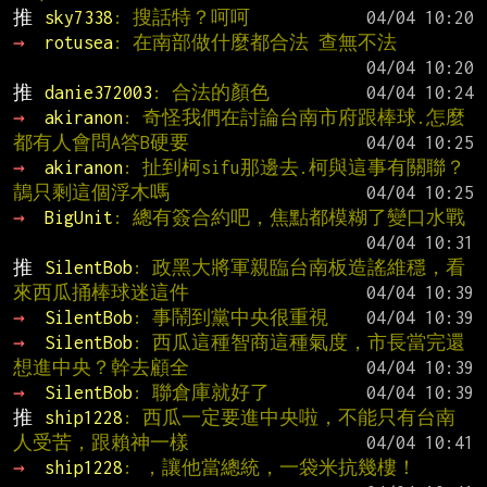
推 
sky7338
: 搜話特？呵呵
→ 
rotusea
: 在南部做什麼都合法 查無不法
推 
danie372003
: 合法的顏色
→ 
akiranon
: 奇怪我們在討論台南市府跟棒球.怎麼
都有人會問A答B硬要
→ 
akiranon
: 扯到柯sifu那邊去.柯與這事有關聯？
鶄只剩這個浮木嗎
→ 
BigUnit
: 總有簽合約吧，焦點都模糊了變口水戰
推 
SilentBob
: 政黑大將軍親臨台南板造謠維穩，看
來西瓜捅棒球迷這件
→ 
SilentBob
: 事鬧到黨中央很重視
→ 
SilentBob
: 西瓜這種智商這種氣度，市長當完還
想進中央？幹去顧全
→ 
SilentBob
: 聯倉庫就好了
推 
ship1228
: 西瓜一定要進中央啦，不能只有台南
人受苦，跟賴神一樣
→ 
ship1228
: ，讓他當總統，一袋米抗幾樓！