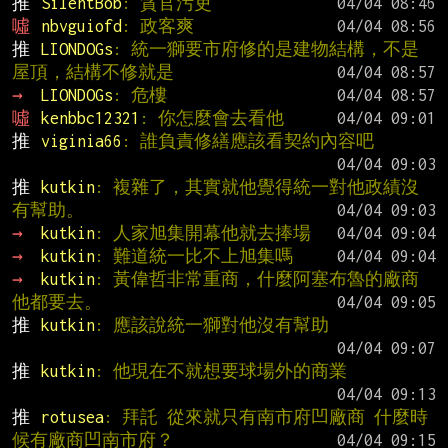
推 
SilentBob
: 貪官污吏
噓 
nbvguiofd
: 政客爽
推 
LIONDOGs
: 統一獅要市府修的是建物結構，不是
屋頂，結構不修就是
→ 
LIONDOGs
: 危樓
噓 
kenbbc12321
: 你怎麼會去看他
推 
viginia66
: 誰負責修繕應該看契約內容吧
推 
kutkin
: 複雜了，其實就他覺得統一對他政績沒
有幫助。
→ 
kutkin
: 人家旭集開幕他就去捧場
→ 
kutkin
: 難道統一比不上旭集嗎
→ 
kutkin
: 黃偉哲非常重商，什麼阿塞布魯的廠商
他都要去。
推 
kutkin
: 應該說統一獅對他沒有幫助
推 
kutkin
: 他現在不就想要球場外的商業
推 
rotusea
: 拜託 從來就只有南市府凹廠商 什麼時
候有廠商凹南市府？