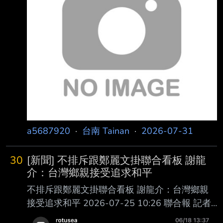
公布三家團膳業者使用問題油，有廿所學校受影
響，造成學 生及家長疑慮，民進黨議員則要求
市府新學期開學前做好把關，教育局表示將協助
求償； 衛生局也強調會建立校園食安風險預警
及監測機制。 市長黃偉哲簽署三點同意書，包
括將受團膳影響的學校納入中央廚房供餐、增購
可驗苯駢 芘檢驗設備及增聘
a5687920
·
台南 Tainan
·
2026-07-31
30
[新聞] 不排斥跟鄭麗文掛聯合看板 謝龍
介：台灣鄉親接受追求和平
不排斥跟鄭麗文掛聯合看板 謝龍介：台灣鄉親
接受追求和平 2026-07-25 10:26 聯合報 記者
屈彥辰 國民黨全代會今上午登場，傍晚進行725