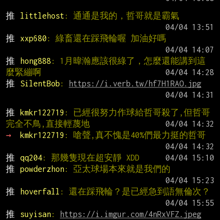
推 
littlehost
: 通通是我的，哲哥就是霸氣
推 
xxp680
: 綠畜還在踩飛輪喔 加油好嗎
推 
hong888
: 1月暐瀚應該很綠了，怎麼還能講到這
麼緊繃啊
推 
SilentBob
: 
https://i.verb.tw/hf7H1RAO.jpg
推 
kmkr122719
: 已經很努力作球給哲哥殺了,但哲哥
完全不鳥,直接輕蔑地
→ 
kmkr122719
: 嗆聲,真不愧是40%們最力挺的哲哥
推 
qq204
: 那幾隻現在超安靜 XDD
推 
powderzhon
: 亞太球場本來就是我們的
推 
hoverfall
: 還在踩飛輪？是已經急到語無倫次？
推 
suyisan
: 
https://i.imgur.com/4nRxVFZ.jpeg