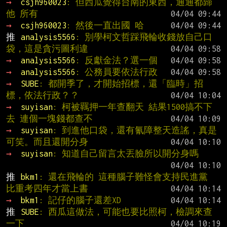
→ 
csjh960023
: 但西瓜覺得台南的東西，通通都歸
他 所有
→ 
csjh960023
: 然後一直出國 哈
推 
analysis5566
: 別學柯文哲踩飛輪收錢放自己口
袋，這是貪污圖利違
→ 
analysis5566
: 反獻金法？選一個
→ 
analysis5566
: 公務員要依法行政
→ 
SUBE
: 都開季了，才開始招標，還「臨時」招
標，依法行政？？
→ 
suyisan
: 柯被羈押一年查翻天 結果1500搞不下
去 連個一塊錢都查不
→ 
suyisan
: 到進他口袋，還有氰障整天造謠，真是
可笑。而且還開分身
→ 
suyisan
: 知道自己留言太丟臉所以開分身嗎
推 
bkm1
: 還在飛輪的 這種腦子難怪會支持民進黨 
比重考四年才當上書
→ 
bkm1
: 記仔的腦子還差XD
推 
SUBE
: 西瓜這做法，可能也要比照柯，檢調來查
一下