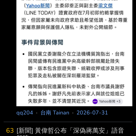
qq204
·
台南 Tainan
·
2026-07-31
63
[新聞] 黃偉哲公布「深偽蔣萬安」語音