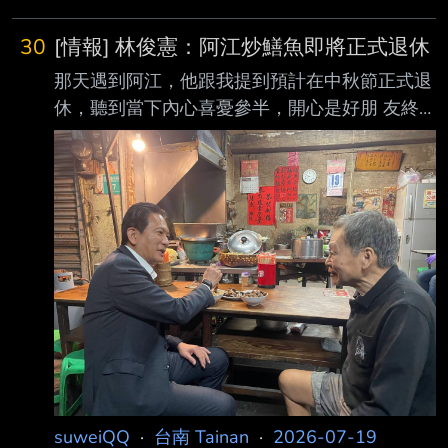
與當地城市投資招商單位會晤交流，推廣台南科
技實力及產業優勢，聚焦人工智慧、智慧 製造
30
[情報] 林俊憲：阿江炒鱔魚即將正式退休
等領域，盼拓展合作契機。 台南市政府今天發
那天遇到阿江，他跟我提到預計在中秋節正式退
布新聞稿指出，黃偉哲此次偕市府團隊及企業代
休，聽到當下內心喜憂參半，開心是好朋 友終
表前往波蘭波美拉尼亞 （Pomerania）省，展開
於可以好好享受退休生活，從此不會再有客人煩
在當地40小時商務訪問，以有限時間發揮最大效
他炒鱔魚還要等多久，難過是台南經 典小吃店
益，訪團抵達波 蘭後，受到波方熱情歡迎。 台
又要少一間了。 當初會起心動念拍攝「憲在台
南市政府指出，訪問團與格但斯克市（Gdak）
南」美食影片，甚至是到後來有機會出實體書，
市長杜爾克維奇（Aleksan
就是希望把 這些陪伴台南人成長的老店故事、
老師傅手藝，以及屬於府城的飲食文化，一點一
滴記錄 下來。 如果阿江炒鱔魚曾是你的口袋名
單，或是一段人生回憶，請務必把握最後這段時
間，再去 吃上一盤熟悉的炒鱔魚，向陪伴台南
數十年的阿江說聲感謝。 畢竟有些味道及回
憶，絕
suweiQQ
·
台南 Tainan
·
2026-07-19