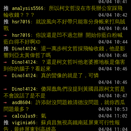
推 
analysis5566
: 所以柯文哲沒在市長辦公室踩飛
輪收錢？？？
推 
hsr7016
: 就說風向不好帶只能靠分身帳來打烏賊
戰
→ 
hsr7016
: 你說還是凹不過怎辦 開始你藍白粉喊
藍白得不好啊XD
推 
Dino14124
: 退一萬步柯文哲採飛輪收錢，他是影
響到亞太黃偉哲了嗎
→ 
Dino14124
: ？還是柯文哲叫他老婆擦地板是傷害
到你的腦子？看起來
→ 
Dino14124
: 真的蠻像的就是了，可憐
→ 
Dino14124
: 傻屌蠢鳥們沒提到黃國昌跟柯文哲是
不會說話了是不是
→ 
asd8604
: 許添財沒問題賴清德沒問題，就你西瓜
問題最多？
→ 
calculus9
: 氣
推 
viginia66
: 蘇貞昌無視高鐵南延屏東可行性報
告，最終屏東到高雄高