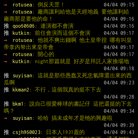
→ 
rotusea
: 倒反天罡！
→ 
rotusea
: 廠商讓利給他是天經地義 要他讓利給
廠商那是要他的命！
推 
qoo60606
: 連演都不會演
推 
kutkin
: 前任會演而這個不會演
→ 
rotusea
: 他就不爽出錢啊 他土皇帝捏 哪有叫皇
帝拿內帑出來皇帝會
→ 
rotusea
: 開心的
→ 
kutkin
: night那篇就是 好歹是拜託人家換場地
推 
suyisan
: 這就是那些愚蠢又死忠氰障選出來的西
瓜啊
推 
kkman2
: 不行，這個我真的挺不下去
推 
bkm1
: 說自己很愛棒球的書記仔 這把還挺的下去
嗎？
→ 
suyisan
: 哈哈 搞未成年才是牠的興趣啦
推 
csjh960023
: 日本人1931蓋的