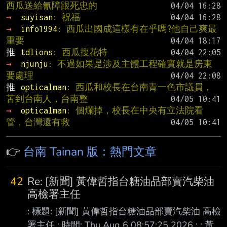
西瓜送給氰障跟死忠的
→ 
suyisan
: 祝福
→ 
info1994
: 西瓜出國成這樣有在乎嗎?他自己爽最
重要
推 
tdlions
: 西瓜搜花特
→ 
njunju
: 不過如果是涉及主體工程確實就是房東
要處理
推 
opticalman
: 西瓜和校長在台南青一色市議員，
苦到台南人，台南整
→ 
opticalman
: 個爛掉，校長在中央有立法院看
管，台灣還有救
👉
台南 Tainan 版：熱門文章
42
Re: [新聞] 黃偉哲指台糖油品部賣汽柴油
高檢署主任
: 標題: [新聞] 黃偉哲指台糖油品部賣汽柴油 高檢
署主任 : 時間: Thu Aug 6 08:57:25 2026 : : 黃