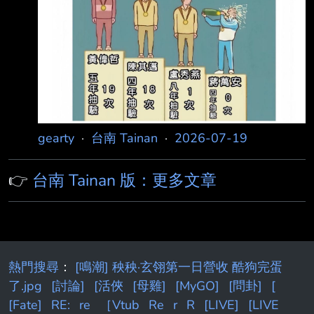
gearty
·
台南 Tainan
·
2026-07-19
👉
台南 Tainan 版：更多文章
熱門搜尋
：
[鳴潮] 秧秧·玄翎第一日營收 酷狗完蛋
了.jpg
[討論]
[活俠
[母雞]
[MyGO]
[問卦]
[
[Fate]
RE:
re
［Vtub
Re
r
R
[LIVE]
[LIVE