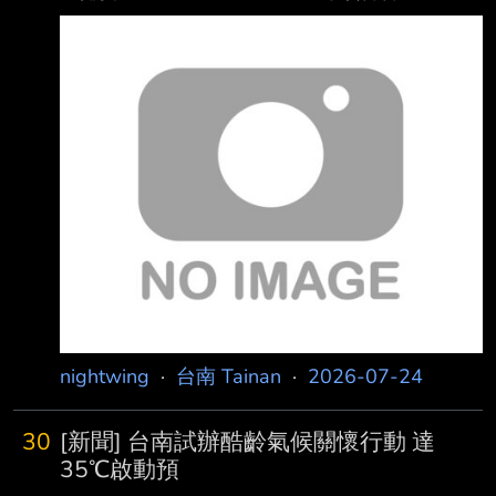
市人口統計至6月為184萬8108人，早已跌破
https://images.chinatimes.com/newsphoto/202
185萬大關，少子化加上高齡化，每月死 亡人數
6-07-23/1024/20260723004246.jpg 台南市
都「超車」出生人數2倍多。面對生育率持續低
政府近來更換新市徽。（台南市政府提供／曹婷
迷，多名議員
婷台南傳真）
https://images.chinatimes.com/newsphoto/202
6-07-23/1024/20260723004247.jpg 台南原
來的市徽曾因造型太像蚊子，被網友惡搞，就連
民
nightwing
·
台南 Tainan
·
2026-07-24
30
[新聞] 台南試辦酷齡氣候關懷行動 達
35℃啟動預