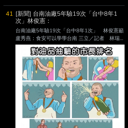
41
[新聞] 台南油廠5年驗19次「台中8年1
次」林俊憲：
台南油廠5年驗19次「台中8年1次」 林俊憲籲
盧秀燕：食安可以學學台南 三立／記者 林瑞
恩 中聯油脂問題油爭議延燒，台中市長盧秀燕
多次砲打中央，更稱中央施壓不公布流向、不
公布流向、要求不要下架，也遭到行政院逐一駁
斥打臉。今（19）日，民進黨立委林俊憲 出席
民進黨全代會時指出，台南黃豆粗煉廠五年就檢
驗了19次，呼籲盧秀燕可以學一下台 南。 出席
民進黨全代會前，記者詢及問題油事件，以及藍
營725上凱道的看法。林俊憲直言「 如果要看食
安，台中市這次出了大問題」。他呼籲盧秀燕，
食安可以學台南啦，像是台南 最上游