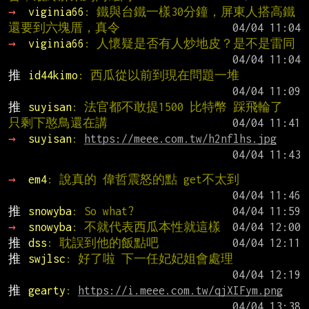
→ 
viginia66
: 鐵與台鐵一樣30分鐘，屏東人搭高鐵
還要到六塊厝，真令
→ 
viginia66
: 人懷疑是否有人炒地皮？是不是雷同
推 
id44kimo
: 西瓜從以前到現在問題一堆
推 
suyisan
: 法官都不敢提1500 比特幣 踩飛輪了 
只剩下憨鳥還在講
→ 
suyisan
: 
https://meee.com.tw/h2nflhs.jpg
→ 
em4
: 說真的 偉哲震怒的點 get不太到
推 
snowyba
: So what?
→ 
snowyba
: 不就代表西瓜本性就這樣
推 
dss
: 耽誤到他的飯點吧
推 
swjlsc
: 好了啦 下一任妃妃姐會處理
推 
gearty
: 
https://i.meee.com.tw/qjXIFym.png