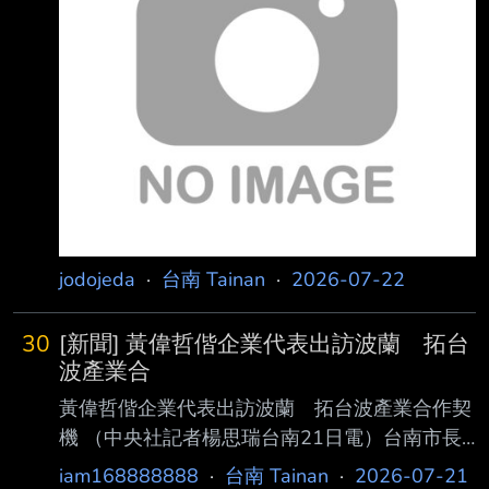
安平海邊卻自撞路樹，兩人傷 重不治；劉的父
親今天指出，劉的哥哥去年也是17歲因無照騎車
摔車身亡，他多次提醒弟 弟，還是發生憾事，
妻子在他們小時候也是酒駕開車自撞身亡，他單
親扶養的二個兒子均 過世。 這對小情侶前晚與
另一對年紀相仿
jodojeda
·
台南 Tainan
·
2026-07-22
30
[新聞] 黃偉哲偕企業代表出訪波蘭 拓台
波產業合
黃偉哲偕企業代表出訪波蘭 拓台波產業合作契
機 （中央社記者楊思瑞台南21日電）台南市長
黃偉哲帶領市府團隊及企業界代表出訪波蘭，
iam168888888
·
台南 Tainan
·
2026-07-21