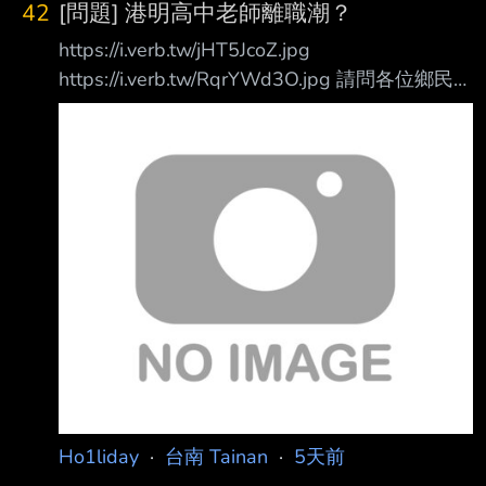
42
[問題] 港明高中老師離職潮？
https://i.verb.tw/jHT5JcoZ.jpg
https://i.verb.tw/RqrYWd3O.jpg 請問各位鄉民
聽留言說不只港明 很多私校也都很慘 這是怎麼
回事呀？ 以後私校如果招不到老師感覺會很慘…
5樓有沒有八卦？ --
Ho1liday
·
台南 Tainan
·
5天前