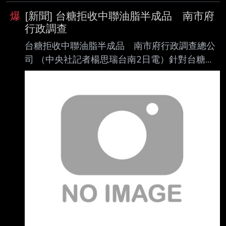
爆
[新聞] 台糖拒收中聯油脂半成品 南市府
行政調查
台糖拒收中聯油脂半成品 南市府行政調查總公
司 （中央社記者楊思瑞台南2日電）針對台糖拒
收中聯油脂半成品油品事件，台南市府今天 召開
食品安全專案會議，決議啟動對台糖總公司權責
事項行政調查，全力釐清事件始末及 相關責任，
並依法辦理後續查處。 台南市政府下午發布新聞
稿指出，針對外界質疑台糖涉事先知情中聯油脂
苯駢芘超標，台 糖今天表示，公司於採購大豆粗
油原料前送驗時發現檢驗不合格，因此拒收、未
將原料帶 回，也未製成產品，但因未通報油廠所
在地政府，涉及督導權責，台南市衛生局決定啓
動 調查。 台南市政府表示，市長黃偉