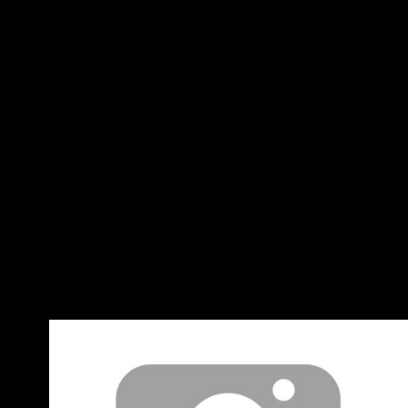
主任檢察 官陳宏達今再度表示，台糖通報問題真
正的爭點並不在「油品事業部」，整起事件的核
心 在「台糖公司是否依法負有通報義務」。 陳宏
達指出，外界質疑的是，台糖是否早已知悉原料
油有食品安全風險？是否依食品安全 相關法令及
地方自治條例履行通報義務？是否延誤通報主管
機關？ 他說，地方主管官員拿「油品事