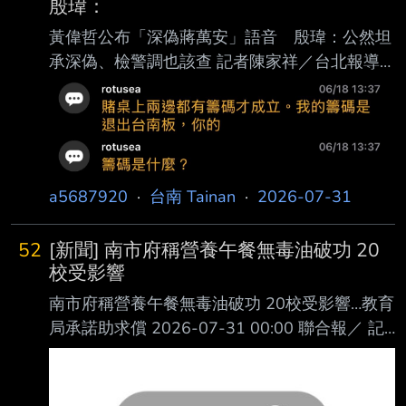
殷瑋：
黃偉哲公布「深偽蔣萬安」語音 殷瑋：公然坦
承深偽、檢警調也該查 記者陳家祥／台北報導
台南市長黃偉哲今（31日）赴立院召開記者會批
評蔣萬安力挺深偽犯罪行為，還播放3段 深偽蔣
聲音的音頻，要蔣別做AI深偽佛地魔。對此，北
市研考會主委殷瑋回應，「黃偉哲 開完記者會
後，檢警調也要查他了」，黃還公然承認深偽、
a5687920
·
台南 Tainan
·
2026-07-31
是用蔣的聲音；此外，立委王 定宇在記者會上
說「AI太容易，連黃偉哲都會弄」，所以黃不只
52
[新聞] 南市府稱營養午餐無毒油破功 20
是教唆犯？這是要查清楚 的。 殷瑋說，很少看
校受影響
到專門坐4個小時高鐵來回去罵人，之前民進黨
南市府稱營養午餐無毒油破功 20校受影響…教育
的人都說市長不要評論國 政，不論蔣市
局承諾助求償 2026-07-31 00:00 聯合報／ 記
者吳淑玲／台南報導 台南市府昨天向議會提出
致癌油（苯駢芘）食安專案報告，國民黨議員批
教育局搶先公布 營養午餐未用到問題油，後又