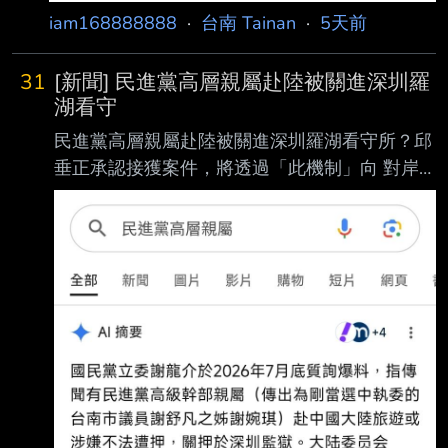
iam168888888
·
台南 Tainan
·
5天前
31
[新聞] 民進黨高層親屬赴陸被關進深圳羅
湖看守
民進黨高層親屬赴陸被關進深圳羅湖看守所？邱
垂正承認接獲案件，將透過「此機制」向 對岸
了解 https://www.storm.mg/article/11152468
國民黨籍立委謝龍介7月29日質詢時指出，有民
進黨高層幹部的親屬在大陸失蹤，有人說 卡到
刑事案件，被關在深圳羅湖看守所，陸委會是否
有掌握？邱垂正表示，昨天下午有接 到案件，
會透過兩岸共打機制向對岸問，會積極了解個案
實質幫助家屬。 外傳一名 陸委會主委邱垂正29
日赴立法院報告並備詢。 國民黨籍立委謝龍介
質詢時指出，外傳民進黨高層幹部的親屬到大陸
失