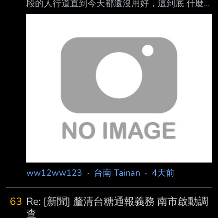
段的人行道直到今天都還沒用好，這到底 什麼
效率？今天難得放假在家，還在那邊吵，這就是
台南的效率嗎？ 很難想像之後藍線捷運真的發
包蓋下去要蓋幾年欸？ --
ww12ww123
·
台南 Tainan
·
4天前
63
Re: [新聞] 釐清台糖通報義務 南市啟動調
查