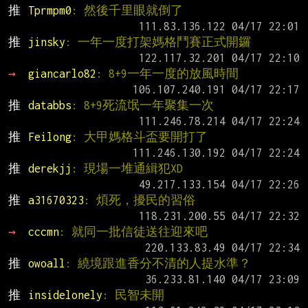
推 
Tprmpm0
: 然後千里眼就倒了
推 
jinsky
: 一年一度打架媽格鬥賽正式開鑼
→ 
giancarlo82
: 8+9一年一度的放風時間
推 
databbs
: 8+9死流氓一年聚集一次
推 
Feilong
: 大甲媽格斗盃要開打了
推 
derekjj
: 現場一堆通緝犯XD
推 
a31670323
: 煩死，擾民的習俗
→ 
cccmn
: 就同一批信徒送往迎來吧
推 
owoall
: 繞境跟進香分不清的人提水準？
推 
insidelonely
: 民智未開