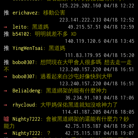
推 
erichavez
: 移動公害
→ 
leito
: 黑道媽
推 
b54102
: 明明就差不多 XD
推 
YingWenTsai
: 黑道媽
推 
bobo0307
: 想問現在大甲會人很多嗎 想去走一走 
不
→ 
bobo0307
: 過看起來白沙屯好像快到大甲
→ 
Belialdeng
: 黑道綁架的能有什麼神力
→ 
rhycloud
: 大甲媽保佑黑道就知沒啥神力了
噓 
Nighty7222
: 會被黑道綁架的還能有什麼力？鈔
能力
→ 
Nighty7222
: ？