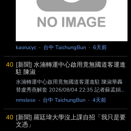
交易 #1YT-vf4g (TaichungBun) 2. 推文格式及
限制如下，格式不符者，板主得直接刪除不另通
知。 推文格式：
kaorucyc
·
台中 TaichungBun
·
6天前
40
[新聞] 水湳轉運中心啟用竟無國道客運進
駐 陳淑
水湳轉運中心啟用竟無國道客運進駐 陳淑華轟
替盧秀燕解套 2026/08/04 22:35 記者蘇孟娟／
台中報導
nmslese
·
台中 TaichungBun
·
4天前
https://news.ltn.com.tw/news/life/breakingnews
/5528695 台中市議員陳淑華今天質疑，水湳轉
40
[新聞] 羅廷瑋大學沒上課自招「我只是要
運中心原訂2022年底啟用，卻在市長盧秀燕任
文憑」
內延宕 至今，號稱明天啟用，竟只啟用停車場