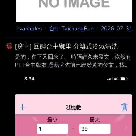
hvariables
·
台中 TaichungBun
·
2026-07-31
爆
[廣宣] 回饋台中鄉里 分離式冷氣清洗
是的，在下又回來了。 時隔許久未發文，依然有
PTT台中版友 憑藉著先前已經發黃的發文，找到
我這邊服務 在下除了感謝還是感謝。 因為大部
分的PTT版友皆為尊重專業的好客人 （還好在下
這邊的專業也不漏氣） 所以決定再次回饋鄉里
同時也來推廣一下自己的行銷影片 條件如下： 1.
已追蹤IG並分享近期的影片 （IG同PTT帳號，中
獎時會寄信詢問轉發帳號） 2.舊台中市PTT版
友，有電梯的樓層 （都贈送了，別讓我爬這麼累
吧） 3.冷氣為壁掛式冷氣，冷房能力在4.5KW以