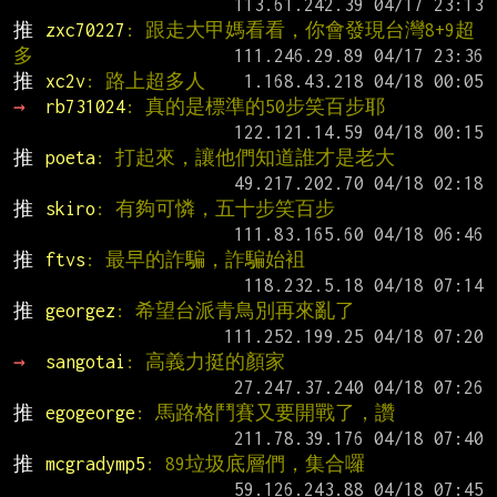
推 
zxc70227
: 跟走大甲媽看看，你會發現台灣8+9超
多
推 
xc2v
: 路上超多人
→ 
rb731024
: 真的是標準的50步笑百步耶
推 
poeta
: 打起來，讓他們知道誰才是老大
推 
skiro
: 有夠可憐，五十步笑百步
推 
ftvs
: 最早的詐騙，詐騙始袓
推 
georgez
: 希望台派青鳥別再來亂了
→ 
sangotai
: 高義力挺的顏家
推 
egogeorge
: 馬路格鬥賽又要開戰了，讚
推 
mcgradymp5
: 89垃圾底層們，集合囉