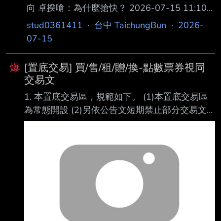
向 卓揆嗆：為什麼搶快？ 2026-07-15 11:10
聯合報 記者周佑政/台北即時報導 致癌油事件延
stud0361411
·
台中 TaichungBun
·
2026-
燒，本月9日行政院會討論問題油品相關議題，
07-15
據了解，當天六都代表都與 會參與，原本應是
共商解決機制的會議，反而上演行政院長卓榮泰
爆
[置底交易] 買/售/租/贈/換-點數票券視同
與政院高層嗆藍營執政 縣市的戲碼。卓榮泰不
交易文
滿台中市率先公布問題油品流向，當面質疑台中
1. 本置底交易區，規範如下。 (1)本置底交易區
副市長黃國榮「為 什麼要公告？為什麼要搶
為常態開設 (2)另依公告文短期禁止部分交易文
快？」卓揆還表示，「中央地方是合作，不是競
於看板發表 只得於本文推文發表 (3)本篇推文不
爭。」 這次致癌油事件，食藥署認定中聯與泰
受發表交易文資格限制。 嚴禁買低賣高，黃牛票
山、福壽、福懋等第一層業
等事宜。 高價票劵建議留下完整交易資訊，避免
糾紛。 (4)避免交易糾紛，置底交易文不再清空
推文，不定期重新發布新文章。 站方禁止物品
#5d3ckTC1 (TaichungBun) 禁止網路平台交易
#1YT-vf4g (TaichungBun) 2. 推文格式及限制如
下，格式不符者，板主得直接刪除不另通知。 推