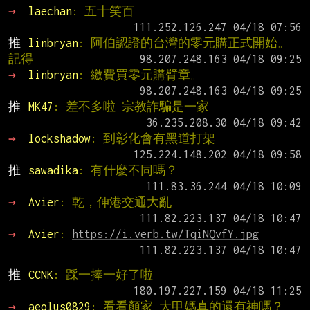
→ 
laechan
: 五十笑百
推 
linbryan
: 阿伯認證的台灣的零元購正式開始。
記得
→ 
linbryan
: 繳費買零元購臂章。
推 
MK47
: 差不多啦 宗教詐騙是一家
→ 
lockshadow
: 到彰化會有黑道打架
推 
sawadika
: 有什麼不同嗎？
→ 
Avier
: 乾，伸港交通大亂
→ 
Avier
: 
https://i.verb.tw/TqiNQvfY.jpg
推 
CCNK
: 踩一捧一好了啦
→ 
aeolus0829
: 看看顏家 大甲媽真的還有神嗎？