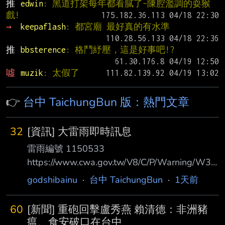
推 
edwin
: 黑道打架每年都看膩了~陳腔濫調的耍猴
戲!
→ 
keepaflash
: 都宮廟 最好真的有水準
推 
bbsterence
: 格鬥紓壓，這是好事吧!?
噓 
muzik
: 太假了
👉
台中 TaichungBun 版：熱門文章
32
[資訊] 大雷雨即時訊息
雷雨編號 1150533
https://www.cwa.gov.tw/V8/C/P/Warning/W33
_Cell.html?ID=1150533
godshibainu
·
台中 TaichungBun
·
1天前
https://i.meee.com.tw/Gke2iDF.gif 陸上訊息內
容: 115年08月08日00時47分氣象署發布大雷雨
60
[新聞] 重砲回擊盧秀燕 賴清德：非洲豬
即時訊息，持續時間至01時47分；有短延時強
瘟、食安破口在台中