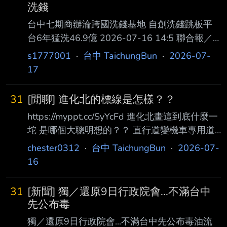
洗錢
台中七期商辦淪跨國洗錢基地 自創洗錢跳板平
台6年猛洗46.9億 2026-07-16 14:5 聯合報／
記者曾健祐／台中即時報導 台中地檢破獲跨國
s1777001
·
台中 TaichungBun
·
2026-07-
賭博、洗錢集團，沈姓男子為首等人在台中七期
17
設立「唯盛資訊有限公司 」為掩護，利用自創
的「SBFPAY」洗錢跳板系統平台並綁定泰國人
31
[閒聊] 進化北的標線是怎樣？？
頭帳戶，6年來經手49億 泰銖，換算台幣46億
https://myppt.cc/SyYcFd 進化北畫這到底什麼一
9000多萬元，沈等從中獲利15億元，檢方依組
坨 是哪個大聰明想的？？ 直行道變機車專用道
織、賭博及鉅額洗錢等罪 嫌起訴沈等15人。 中
左邊切不進 直行跨雙白 只能被迫右轉 誰想的我
檢說，全案經檢察官林芳瑜指揮，查出沈男等人
chester0312
·
台中 TaichungBun
·
2026-07-
保證不給你一個大逼都 我會給10個 ----- Sent
共謀、發起跨國賭博及洗錢集團，2020年 1月
16
from JPTT on my Samsung SM-S9480. -- 說的
至20
是環中路口那邊吧 直接把機車專用切一個動讓
31
[新聞] 獨／還原9日行政院會...不滿台中
車過去右轉道，車流交織MAX
先公布毒
獨／還原9日行政院會...不滿台中先公布毒油流