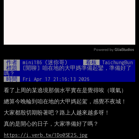
Powered by 
GliaStudios
Mute
作者
mini186 (迷你哥)
看板
TaichungBun
標題
[閒聊] 咱在地的大甲媽準備起鑾，準備好了
嗎？
時間
Fri Apr 17 21:16:13 2026
看了上周的某遶境那個水平實在是覺得唉（嘆氣）

總算今晚輪到咱在地的大甲媽起駕，感覺不夜城！

大家都殷切期盼著吧？路上人越來越多呀！

真的是開心的日子，大家準備好了嗎？

https://i.verb.tw/1Do0SE2S.jpg