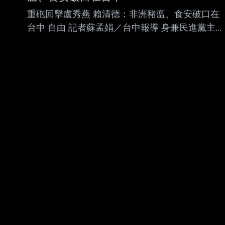
降雨、冰雹發生，並伴隨較強陣風、閃電落雷，
重砲回擊盧秀燕 賴清德：非洲豬瘟、食安破口在
請慎防低窪地區積水、低能見度、雷擊 有短延
台中 自由 記者蘇孟娟／台中報導 身兼民進黨主席
時強降雨、冰雹發生，並伴隨較強陣風、閃電落
的總統賴清德今天到台中召開首場行動中常會，
雷，請慎防低窪地區積水、低能見 度、雷擊 劇
台中市長盧秀燕酸要賴總統 先管好食安，賴清德
烈天氣正在
罕見不客氣直接點名回擊，台中市對台灣來講非
常非常重要，「很難想 像這麼重要的直轄市，竟
然是非洲豬瘟的破口，也是食安問題的破口」，
一條藍色捷運前市 長林佳龍交給她的時候中央都
已經核定了，「結果搞了8年，路線不斷地變換，
經費不斷增 加，到現在還沒有真正動工」。 中聯
油致癌油風暴延燒，被指任內近8年只配合中央主
動查驗中聯油脂1次的盧秀燕