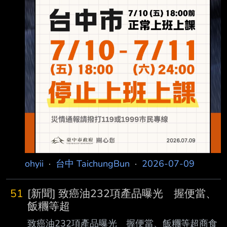
115年7月11日（星期六）全日，台中市停止上
班、停 止上課。 台中市政府關心您 --
ohyii
·
台中 TaichungBun
·
2026-07-09
51
[新聞] 致癌油232項產品曝光 握便當、
飯糰等超
致癌油232項產品曝光 握便當、飯糰等超商食