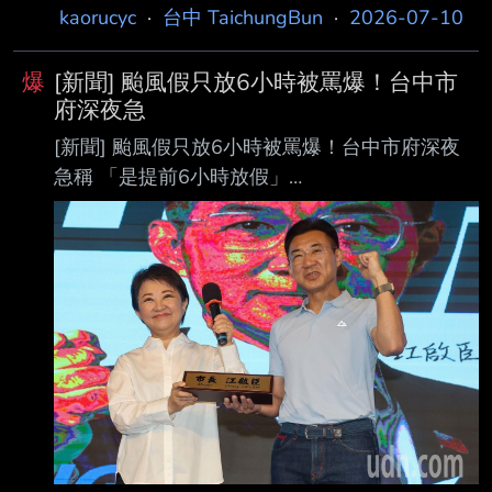
kaorucyc
·
台中 TaichungBun
·
2026-07-10
爆
[新聞] 颱風假只放6小時被罵爆！台中市
府深夜急
[新聞] 颱風假只放6小時被罵爆！台中市府深夜
急稱 「是提前6小時放假」
https://reurl.cc/aElb34 首次上稿 7-09 23:51 更
新時間 7-10 06:32 巴威颱風逼近，台中市府9日
晚間宣布自週五（10日）18時以後放颱風假，另
也預告週六（1 1日）全天停止上班上課放颱風
假，但週五只放6小時颱風假的政策曝光後，台
中市府被罵翻 天。台中市長盧秀燕的臉書更被灌
爆，台中市府晚間9點急秀中央氣象署的定量降
水預報圖說 明，仍止不住罵聲連連。台中市府深
夜二度解釋，並強調是，「提前6小時實