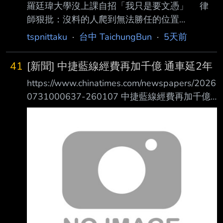
羅廷瑋大學沒上課自招「我只是要文憑」 律
及公車進場，尚無國道客運進駐，連營運商才剛
師狠批：沒料的人爬到無法勝任的位置
簽 約招商未完成，沒有轉運功能的轉運中心淪
https://www.mirrormedia.mg/story/20260802e
tspnittaku
·
台中 TaichungBun
·
5天前
大型公車站、停車場，啟用典禮根本只為做業
di035 文 陳凱俊 2026.08.03 06:59 臺北時間
績，讓盧秀燕卸任前解套。 台中市水湳轉運中
近日國民黨、民眾黨立法院黨團在審理今年度中
心
41
[新聞] 中捷藍線經費再加千億 通車延2年
央政府總預算時，大幅刪凍公視經費預算 ，公
https://www.chinatimes.com/newspapers/2026
視和影視圈發起聯署請命。近日有網友發現，由
0731000637-260107 中捷藍線經費再加千億
公視製作的《誰來晚餐》曾以國民黨 立委羅廷
通車延2年 首標8月動工 議員質疑經費缺口 盧秀
瑋為主角拍攝節目，當時羅廷瑋大學成績不理
燕盼中央公平分配資源 04:10 2026/07/31 中國
想，坦言「我只是要文憑」，再度 引發網友熱
時報 陳淑娥 、台中
議。 有網友翻出羅廷瑋2013
https://images.chinatimes.com/newsphoto/202
6-07-31/1024/B21A00_P_01_02.jpg 台中捷運
藍線總經費將從1615億元暴增1000億，全線恐
延後2年至民國125年才能通車。