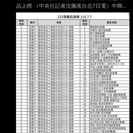
品上榜 （中央社記者沈佩瑤台北7日電）中聯油
品致癌物苯駢芘超標案，殃及至少232項產品，
食藥 署今天晚間公布首波明細清單，包括聯華
食品代工的林聰明、阜杭等多款超商食品，還有
味 全、廣達香等醬料、香鬆都上榜。 中聯「大
豆沙拉油」致癌物苯駢芘超標，共1300公噸流
向泰山、福壽及福懋等，共18項受影 響產品、
共計30批號，受害業者為360家，衛生福利部食
品藥物管理署今天公布，已掌握331 家、追蹤中
29家。 食藥署於官方網站設置中聯油脂案專
區，每天更新最新處理情形。晚