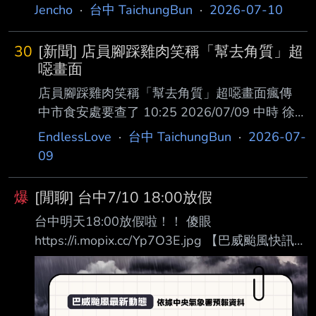
Jencho
·
台中 TaichungBun
·
2026-07-10
30
[新聞] 店員腳踩雞肉笑稱「幫去角質」超
噁畫面
店員腳踩雞肉笑稱「幫去角質」超噁畫面瘋傳
中市食安處要查了 10:25 2026/07/09 中時 徐佑
昇 位於台中市太平區的「伍兩五炸雞專賣店」
EndlessLove
·
台中 TaichungBun
·
2026-07-
太平二店，9日凌晨遭網友在社群平台發文指
09
控，疑似是店內員工用腳踩踏炸雞食材，還笑說
「在幫雞皮去角質」發在社群的限時動態。大批
爆
[閒聊] 台中7/10 18:00放假
網友看了直說超噁，還有買過的網友痛批要退
台中明天18:00放假啦！！ 傻眼
費，目前店名在Google地圖已被網友惡搞改為
https://i.mopix.cc/Yp7O3E.jpg 【巴威颱風快訊】
「用腳踩炸雞專賣店」。業者今早6時許發出聲
依據交通部中央氣象署資訊，115年7月10日
明，聲稱僅是報廢食材，但網友不領情，痛批不
（星期五）晚間18時前，台中市正常上班、正 常
可能廢料那麼多。台中市食安處表示已完成錄
上課。 115年7月10日（星期五）晚間18時至
案，將派員前往稽查。 台中市今