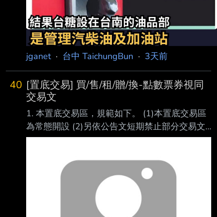
jganet
·
台中 TaichungBun
·
3天前
40
[置底交易] 買/售/租/贈/換-點數票券視同
交易文
1. 本置底交易區，規範如下。 (1)本置底交易區
為常態開設 (2)另依公告文短期禁止部分交易文
於看板發表 只得於本文推文發表 (3)本篇推文不
受發表交易文資格限制。 嚴禁買低賣高，黃牛
票等事宜。 高價票劵建議留下完整交易資訊，
避免糾紛。 (4)避免交易糾紛，置底交易文不再
清空推文，不定期重新發布新文章。 站方禁止
物品 #5d3ckTC1 (TaichungBun) 禁止網路平台