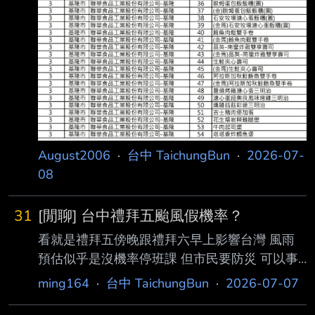
August2006
·
台中 TaichungBun
·
2026-07-
08
31
[閒聊] 台中禮拜五颱風假機率？
看就是禮拜五傍晚跟禮拜六早上影響台灣 風雨
預估似乎是沒機率停班課 但市民要防災 可以事
先放個假嗎 而且現在也暑假 有機會嗎 各位市民
ming164
·
台中 TaichungBun
·
2026-07-07
--