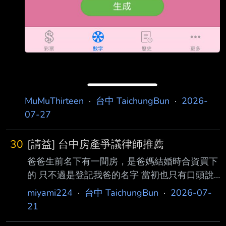
MuMuThirteen
·
台中 TaichungBun
·
2026-
07-27
30
[請益] 台中房產爭議律師推薦
爸爸生前名下有一間房，是爸媽結婚時合資買下
的 只不過是登記我爸的名字 當初也只有口頭說
未來會留給我們 現在親戚那邊堅持說這間房子
miyami224
·
台中 TaichungBun
·
2026-07-
過去爺爺也出資了一部份 爸爸只是借名登記，
21
是他們的家族財產 為了這件事，幾乎每天跟我