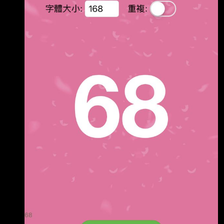
下 （都贈送了，可以不洗這麼大台的嗎） 4.請在