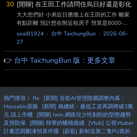
30
[閒聊] 在王田工作請問住烏日好還是彰化
大大您們好 小弟近日應徵上在王田的工作 離家
有點距離 預計想在附近租房子 預算是8000-
12000 當然有便宜的 cp夠高 我也選 預計是租半
seal81924
·
台中 TaichungBun
·
2026-06-
年至一年 但是不知道該怎麼選 1.烏日 離台中市
27
區近 附近三鐵共構 還在發展 騎車回我老家（東
勢比較近） 2.彰化市 比烏日熱鬧的樣子 租金稍
👉
台中 TaichungBun 版：更多文章
微便宜 生活機能似乎比烏日好 小弟雖然是台中
人 但是一直都在山區 不知道大大們能否給建議
感恩 --
熱門搜尋
：
Re
[新聞] 谷歌AI管理階層調整內幕：
Hassabis原擬
[新聞] 賴總統：最低工資再調將破3萬
元 請上市櫃
[閒聊] Iwin 網路兒少性剝削的型態趨勢
及預防保
[閒聊] 韓華的蟠桃後續
[Vtub] 公視Vtuber
計畫恐因刪凍預算停擺
[蔚藍] 新制追第二隻PU真的