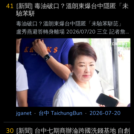
們家爭執不斷，甚至言語情勒 我上網查過，如
41
[新聞] 毒油破口？溫朗東爆台中隱匿「未
果借名登記的說法不成立 身為子女跟媽媽本來
驗苯駢
就是法定繼承第一順位，根本不用怕 但親戚一
毒油破口？溫朗東爆台中隱匿「未驗苯駢芘」
直恐嚇說借名登記打官司我們一定輸 我認為我
盧秀燕避答轉身離場 2026/07/20 三立 記者詹
們沒理由放棄 希望能找到擅長處理這類案件的
宜庭報導
律師 居中協調、處理遺產分配與訴訟問題 有先
https://attach.setn.com/newsimages/2026/07/2
上網找了幾位律師 看到有人推薦楊元綱律師、
0/5636550-PH.jpg 盧秀燕被問及未檢驗苯駢芘
陳
（BaP）時，未正面回應，僅連說數次「謝
謝」，隨即轉身準備 離開（圖／翻攝畫面） 致
癌油風波持續延燒，台中市長盧秀燕昨日宣布，
地方政府將召開「反毒油線上國是會議」 。不
過，名嘴溫朗東爆料，台中市府涉及隱匿公開資
訊、對衛福部造假資料；政論節目《新 台派上
線》主
jganet
·
台中 TaichungBun
·
2026-07-20
30
[新聞] 台中七期商辦淪跨國洗錢基地 自創