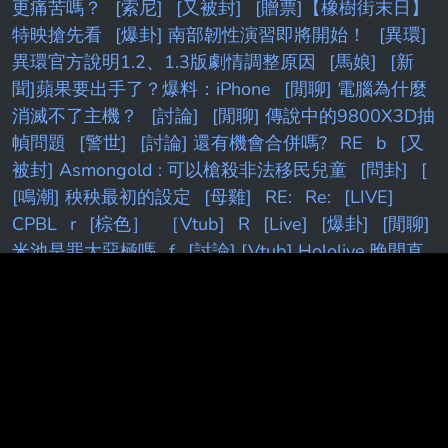
更痛苦嗎？
[索尼]
[又被封]
[贈票]【橡樹街末日】
特映搶先看
[爆卦] 南部韌性演習即將開始！
[異環]
異環官方說明1.2、1.3版劇情調整原因
[馬娘]
[新
聞]蘋果要出手了？爆料：iPhone
[閒聊] 電腦為什麼
消滅不了主機？
[討論]
[閒聊] 傳說中的9800X3D抽
幀問題
[警世]
[討論] 還有機會合併嗎?
RE
b
[又
被封] Asmongold : 可以槍殺非法移民兒童
[問卦]
[
[鳴潮] 秧秧最初的設定
[母雞]
RE:
Re:
[LIVE]
CPBL
r
[棕色］
［Vtub]
R
[Live]
[爆卦]
[閒聊]
米池是罪大惡極嗎
f
[討論] [Vtub] Hololive 晚間直
播單
[新聞] 韓國三年半首升息！韓股跌幅擴大，
KOSPI
F
re
［Vtub
[閒聊] 是JDG陣容不行還是
Tabe沒料
[閒聊] DK時隔1723天重返國際賽決賽
[MyGO]
[閒聊
[情報]
[新聞]
[活俠]
[颱風]
[討論]
[
[標的] 00631L 安心多
[閒聊] Peyz太慘了吧
[花
邊] AE在小孩贍養費官司上取得勝利
［奶子］
R:
[Vtub]
[問題]
Fw:
FW
[Holo]
[妮姬]
[尼古] 認