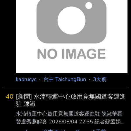
票等事宜。 高價票劵建議留下完整交易資訊，
避免糾紛。 (4)避免交易糾紛，置底交易文不再
清空推文，不定期重新發布新文章。 站方禁止
物品 #5d3ckTC1 (TaichungBun) 禁止網路平台
交易 #1YT-vf4g (TaichungBun) 2. 推文格式及
限制如下，格式不符者，板主得直接刪除不另通
知。 推文格式：
kaorucyc
·
台中 TaichungBun
·
3天前
40
[新聞] 水湳轉運中心啟用竟無國道客運進
駐 陳淑
水湳轉運中心啟用竟無國道客運進駐 陳淑華轟
替盧秀燕解套 2026/08/04 22:35 記者蘇孟娟／
台中報導