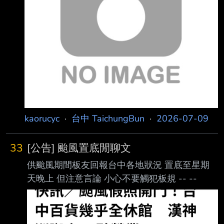
推文，不定期重新發布新文章。 站方禁止物品
#5d3ckTC1 (TaichungBun) 禁止網路平台交易
#1YT-vf4g (TaichungBun) 2. 推文格式及限制如
下，格式不符者，板主得直接刪除不另通知。 推
文格式：
kaorucyc
·
台中 TaichungBun
·
2026-07-09
33
[公告] 颱風置底閒聊文
供颱風期間板友回報台中各地狀況 置底至星期
天晚上 但注意言論 小心不要觸犯板規 -- --