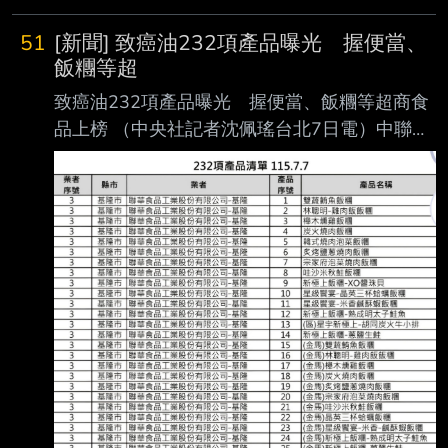
51
[新聞] 致癌油232項產品曝光 握便當、
飯糰等超
致癌油232項產品曝光 握便當、飯糰等超商食
品上榜 （中央社記者沈佩瑤台北7日電）中聯油
品致癌物苯駢芘超標案，殃及至少232項產品，
食藥 署今天晚間公布首波明細清單，包括聯華
食品代工的林聰明、阜杭等多款超商食品，還有
味 全、廣達香等醬料、香鬆都上榜。 中聯「大
豆沙拉油」致癌物苯駢芘超標，共1300公噸流
向泰山、福壽及福懋等，共18項受影 響產品、
共計30批號，受害業者為360家，衛生福利部食
品藥物管理署今天公布，已掌握331 家、追蹤中
29家。 食藥署於官方網站設置中聯油脂案專
區，每天更新最新處理情形。晚