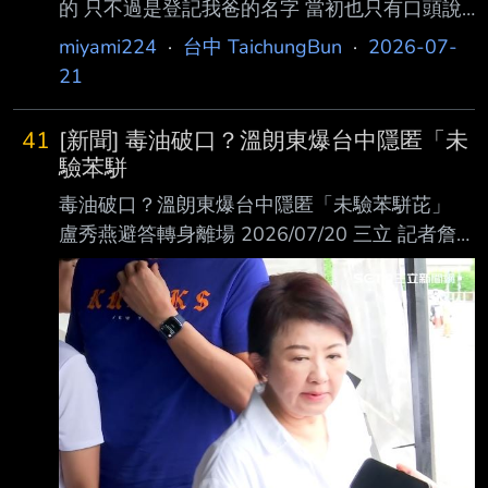
的 只不過是登記我爸的名字 當初也只有口頭說
未來會留給我們 現在親戚那邊堅持說這間房子
miyami224
·
台中 TaichungBun
·
2026-07-
過去爺爺也出資了一部份 爸爸只是借名登記，
21
是他們的家族財產 為了這件事，幾乎每天跟我
們家爭執不斷，甚至言語情勒 我上網查過，如
41
[新聞] 毒油破口？溫朗東爆台中隱匿「未
果借名登記的說法不成立 身為子女跟媽媽本來
驗苯駢
就是法定繼承第一順位，根本不用怕 但親戚一
毒油破口？溫朗東爆台中隱匿「未驗苯駢芘」
直恐嚇說借名登記打官司我們一定輸 我認為我
盧秀燕避答轉身離場 2026/07/20 三立 記者詹
們沒理由放棄 希望能找到擅長處理這類案件的
宜庭報導
律師 居中協調、處理遺產分配與訴訟問題 有先
https://attach.setn.com/newsimages/2026/07/2
上網找了幾位律師 看到有人推薦楊元綱律師、
0/5636550-PH.jpg 盧秀燕被問及未檢驗苯駢芘
陳
（BaP）時，未正面回應，僅連說數次「謝
謝」，隨即轉身準備 離開（圖／翻攝畫面） 致
癌油風波持續延燒，台中市長盧秀燕昨日宣布，
地方政府將召開「反毒油線上國是會議」 。不
過，名嘴溫朗東爆料，台中市府涉及隱匿公開資