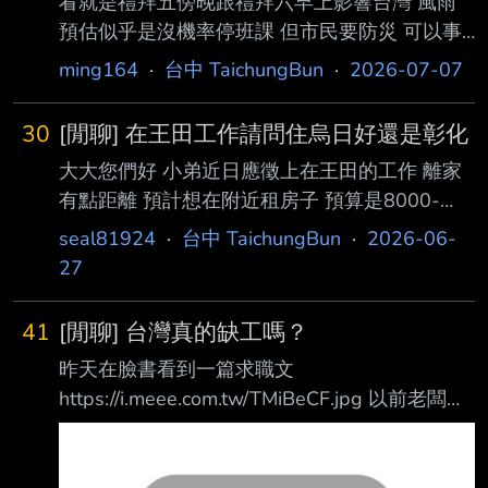
看就是禮拜五傍晚跟禮拜六早上影響台灣 風雨
預估似乎是沒機率停班課 但市民要防災 可以事
先放個假嗎 而且現在也暑假 有機會嗎 各位市民
ming164
·
台中 TaichungBun
·
2026-07-07
--
30
[閒聊] 在王田工作請問住烏日好還是彰化
大大您們好 小弟近日應徵上在王田的工作 離家
有點距離 預計想在附近租房子 預算是8000-
12000 當然有便宜的 cp夠高 我也選 預計是租半
seal81924
·
台中 TaichungBun
·
2026-06-
年至一年 但是不知道該怎麼選 1.烏日 離台中市
27
區近 附近三鐵共構 還在發展 騎車回我老家（東
勢比較近） 2.彰化市 比烏日熱鬧的樣子 租金稍
41
[閒聊] 台灣真的缺工嗎？
微便宜 生活機能似乎比烏日好 小弟雖然是台中
昨天在臉書看到一篇求職文
人 但是一直都在山區 不知道大大們能否給建議
https://i.meee.com.tw/TMiBeCF.jpg 以前老闆薪
感恩 --
水開太低，只能加薪請人 現在有外勞，不用加
薪，請外勞省更多 畢竟 台灣一個全職保母至少
要32000，在印尼當一個全職保母只要台幣