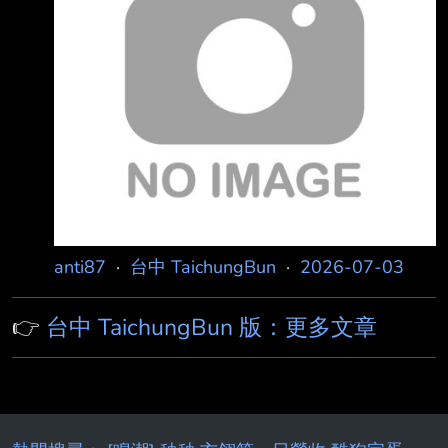
2000 一堆東南亞人都搶著到台灣賺錢，導致本
地勞工失去議價能力 各位鄉民怎麼看？ -- 不過
現在歐美日各國都在反外勞反移民
anti87
·
台中 TaichungBun
·
2026-07-03
👉
台中 TaichungBun 版：更多文章