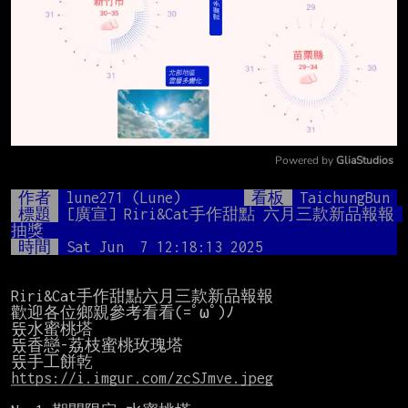
Powered by 
GliaStudios
Mute
作者
lune271 (Lune)
看板
TaichungBun
標題
[廣宣] Riri&Cat手作甜點 六月三款新品報報 
抽獎
時間
Sat Jun  7 12:18:13 2025
Riri&Cat手作甜點六月三款新品報報

歡迎各位鄉親參考看看(=ﾟωﾟ)ﾉ

뜠水蜜桃塔

뜠香戀-荔枝蜜桃玫瑰塔

https://i.imgur.com/zcSJmve.jpeg