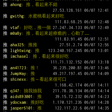
推 
ahong
: 推，看起來不錯
推 
gwithg
: 水蜜桃看起來好吃
推 
vtaf
: 好吃，推一個
推 
m0a8y
: 推，看起來超療癒的，心動了……
推 
aha325
: 推推
推 
lightwing
: 推
推 
imchasel
: 推，看起來很好吃
推 
an41723
: 推！
推 
JumpWay
: 推
推 
shinexx
: 推～看起來很可口
推 
q347
: 抽我抽我
推 
aids893001
: 推
推 
ydocxam
: 推好吃
推 
jasper6101
: 推