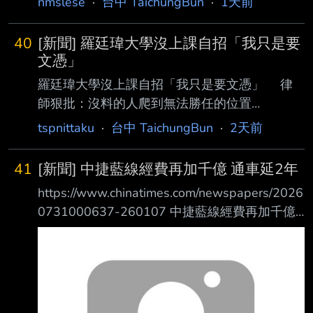
nmslese
·
台中 TaichungBun
·
1天前
https://news.ltn.com.tw/news/life/breakingnews
/5528695 台中市議員陳淑華今天質疑，水湳轉
40
[新聞] 羅廷瑋大學沒上課自招「我只是要
運中心原訂2022年底啟用，卻在市長盧秀燕任
文憑」
內延宕 至今，號稱明天啟用，竟只啟用停車場
羅廷瑋大學沒上課自招「我只是要文憑」 律
及公車進場，尚無國道客運進駐，連營運商才剛
師狠批：沒料的人爬到無法勝任的位置
簽 約招商未完成，沒有轉運功能的轉運中心淪
https://www.mirrormedia.mg/story/20260802e
tspnittaku
·
台中 TaichungBun
·
2天前
大型公車站、停車場，啟用典禮根本只為做業
di035 文 陳凱俊 2026.08.03 06:59 臺北時間
績，讓盧秀燕卸任前解套。 台中市水湳轉運中
近日國民黨、民眾黨立法院黨團在審理今年度中
心
41
[新聞] 中捷藍線經費再加千億 通車延2年
央政府總預算時，大幅刪凍公視經費預算 ，公
https://www.chinatimes.com/newspapers/2026
視和影視圈發起聯署請命。近日有網友發現，由
0731000637-260107 中捷藍線經費再加千億
公視製作的《誰來晚餐》曾以國民黨 立委羅廷
通車延2年 首標8月動工 議員質疑經費缺口 盧秀
瑋為主角拍攝節目，當時羅廷瑋大學成績不理
燕盼中央公平分配資源 04:10 2026/07/31 中國
想，坦言「我只是要文憑」，再度 引發網友熱
時報 陳淑娥 、台中
議。 有網友翻出羅廷瑋2013
https://images.chinatimes.com/newsphoto/202
6-07-31/1024/B21A00_P_01_02.jpg 台中捷運