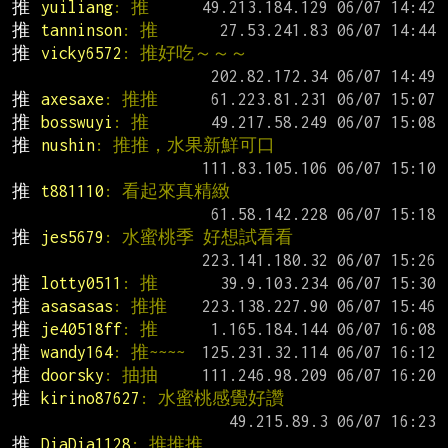
推 
yuiliang
: 推
推 
tanninson
: 推
推 
vicky6572
: 推好吃～～～
推 
axesaxe
: 推推
推 
bosswuyi
: 推
推 
nushin
: 推推，水果新鮮可口
推 
t881110
: 看起來真精緻
推 
jes5679
: 水蜜桃季 好想試看看
推 
lotty0511
: 推
推 
asasasas
: 推推
推 
je40518ff
: 推
推 
wandy164
: 推~~~~
推 
doorsky
: 抽抽
推 
kirino87627
: 水蜜桃感覺好讚
推 
DiaDia1128
: 推推推