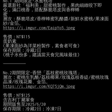
No.1 期間限定-水蜜桃塔

嚴選新社「福利美」甜蜜桃製作，果肉細緻咬下即
化，滿口桃香，搭配酥脆塔皮與香檸蜂

蜜

層次：酥脆塔皮/香檸蜂蜜乳酪醬/新鮮水蜜桃/果凍面
https://i.imgur.com/EaipYo5.jpeg
售價：NT$115

蛋奶素

(果凍面紗為洋菜粉製作，素食者可食)

保存期限：冷藏2日

(桃子水份多，建議當天食完風味最佳)

——————————

No.2期間限定-香戀「荔枝蜜桃玫瑰塔」

層次：蜜桃生乳酪/荔枝椰果/玫瑰荔枝香緹/蜜桃玫瑰
https://i.imgur.com/KQ75jQm.jpeg
售價：NT$125

含吉利丁屬葷食

期間販售至2025/6/20

保存期限：冷藏2日；冷凍7日
