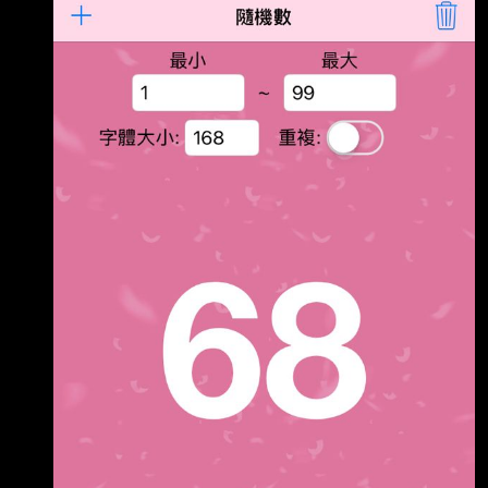
已追蹤IG並分享近期的影片 （IG同PTT帳號，中
獎時會寄信詢問轉發帳號） 2.舊台中市PTT版
友，有電梯的樓層 （都贈送了，別讓我爬這麼累
吧） 3.冷氣為壁掛式冷氣，冷房能力在4.5KW以
下 （都贈送了，可以不洗這麼大台的嗎） 4.請在