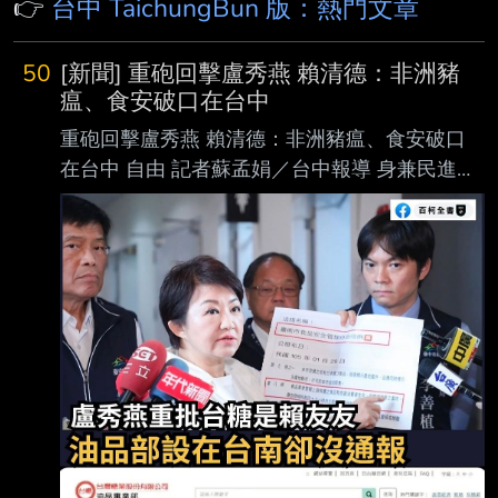
👉
台中 TaichungBun 版：熱門文章
50
[新聞] 重砲回擊盧秀燕 賴清德：非洲豬
瘟、食安破口在台中
重砲回擊盧秀燕 賴清德：非洲豬瘟、食安破口
在台中 自由 記者蘇孟娟／台中報導 身兼民進黨
主席的總統賴清德今天到台中召開首場行動中常
會，台中市長盧秀燕酸要賴總統 先管好食安，
賴清德罕見不客氣直接點名回擊，台中市對台灣
來講非常非常重要，「很難想 像這麼重要的直
轄市，竟然是非洲豬瘟的破口，也是食安問題的
破口」，一條藍色捷運前市 長林佳龍交給她的
時候中央都已經核定了，「結果搞了8年，路線
不斷地變換，經費不斷增 加，到現在還沒有真
正動工」。 中聯油致癌油風暴延燒，被指任內
近8年只配合中央主動查驗中聯油脂1次的盧秀燕