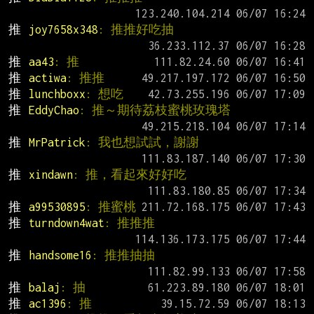
推 
joy7658x348
: 推推好吃抽
推 
aa43
: 推
推 
actiwa
: 推推
推 
lunchboxx
: 想吃
推 
EddyChao
: 推～期待荔枝蜜桃玫瑰塔
推 
MrPatrick
: 我也想試試，謝謝
推 
xindawn
: 推，看起來好好吃
推 
a99530895
: 推蜜桃
推 
turndown4wat
: 推推推
推 
handsome16
: 推推抽抽
推 
balaj
: 抽
推 
ac1396
: 推