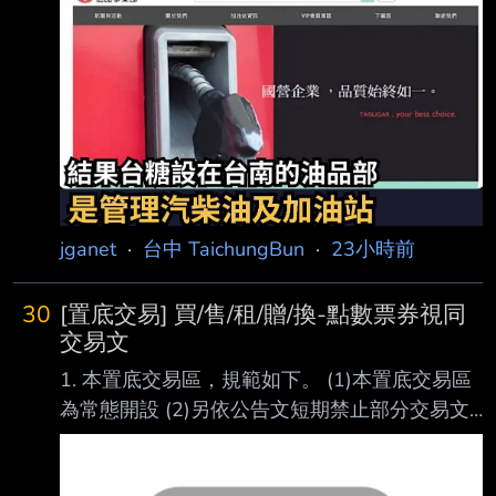
jganet
·
台中 TaichungBun
·
23小時前
30
[置底交易] 買/售/租/贈/換-點數票券視同
交易文
1. 本置底交易區，規範如下。 (1)本置底交易區
為常態開設 (2)另依公告文短期禁止部分交易文
於看板發表 只得於本文推文發表 (3)本篇推文不
受發表交易文資格限制。 嚴禁買低賣高，黃牛