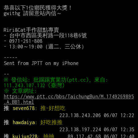
恭喜以下1位鄉民獲得大獎！

gwithg 請留意站內信～

Riri&Cat手作甜點專賣

- 台中市西區美村路一段118巷6號

- 0971-261-808

- 13:00～19:00（週二、三公休）

-----

Sent from JPTT on my iPhone

※ 發信站: 批踢踢實業坊(ptt.cc), 來自: 
※ 文章網址: 
https://www.ptt.cc/bbs/TaichungBun/M.1749269895
.A.BB1.html
推 
seven678
: 推-好想吃
推 
hawdaiya
: 好吃推推
推 
kuijun228
: 抽抽