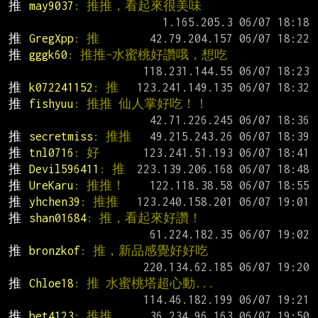
推 
may9037
: 推推，看起來很美味
推 
GregXpp
: 推
推 
gggk60
: 推推~水蜜桃好讚哦，想吃
推 
k072241152
: 推
推 
fishyuu
: 推推 仙人掌好吃！！
推 
secretmiss
: 推推
推 
tnl0716
: 好
推 
Devil596411
: 推
推 
UreKaru
: 推推！
推 
yhchen39
: 推推
推 
shan01684
: 推，看起來好讚！
推 
bronzkof
: 推，新品感覺好好吃
推 
Chloe18
: 推 水蜜桃塔超心動...
推 
bet4123
: 推推