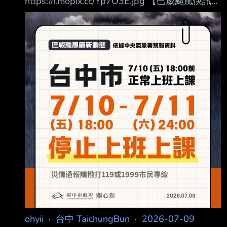
https://i.mopix.cc/Yp7O3E.jpg 【巴威颱風快訊】
「用腳踩炸雞專賣店」。業者今早6時許發出聲
依據交通部中央氣象署資訊，115年7月10日
明，聲稱僅是報廢食材，但網友不領情，痛批不
（星期五）晚間18時前，台中市正常上班、正 常
可能廢料那麼多。台中市食安處表示已完成錄
上課。 115年7月10日（星期五）晚間18時至
案，將派員前往稽查。 台中市今
115年7月11日（星期六）全日，台中市停止上
班、停 止上課。 台中市政府關心您 --
ohyii
·
台中 TaichungBun
·
2026-07-09