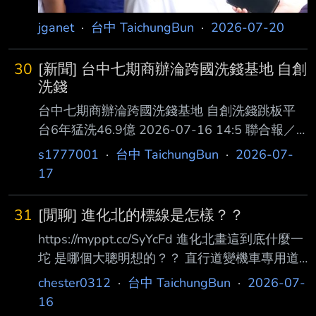
訊、對衛福部造假資料；政論節目《新 台派上
線》主
jganet
·
台中 TaichungBun
·
2026-07-20
30
[新聞] 台中七期商辦淪跨國洗錢基地 自創
洗錢
台中七期商辦淪跨國洗錢基地 自創洗錢跳板平
台6年猛洗46.9億 2026-07-16 14:5 聯合報／
記者曾健祐／台中即時報導 台中地檢破獲跨國
s1777001
·
台中 TaichungBun
·
2026-07-
賭博、洗錢集團，沈姓男子為首等人在台中七期
17
設立「唯盛資訊有限公司 」為掩護，利用自創
的「SBFPAY」洗錢跳板系統平台並綁定泰國人
31
[閒聊] 進化北的標線是怎樣？？
頭帳戶，6年來經手49億 泰銖，換算台幣46億
https://myppt.cc/SyYcFd 進化北畫這到底什麼一
9000多萬元，沈等從中獲利15億元，檢方依組
坨 是哪個大聰明想的？？ 直行道變機車專用道
織、賭博及鉅額洗錢等罪 嫌起訴沈等15人。 中
左邊切不進 直行跨雙白 只能被迫右轉 誰想的我
檢說，全案經檢察官林芳瑜指揮，查出沈男等人
chester0312
·
台中 TaichungBun
·
2026-07-
保證不給你一個大逼都 我會給10個 ----- Sent
共謀、發起跨國賭博及洗錢集團，2020年 1月
16
from JPTT on my Samsung SM-S9480. -- 說的