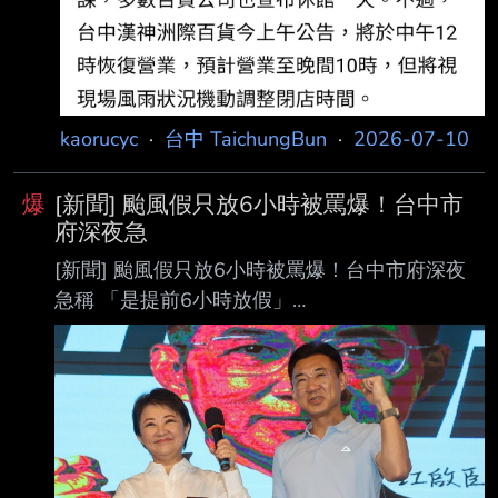
kaorucyc
·
台中 TaichungBun
·
2026-07-10
爆
[新聞] 颱風假只放6小時被罵爆！台中市
府深夜急
[新聞] 颱風假只放6小時被罵爆！台中市府深夜
急稱 「是提前6小時放假」
https://reurl.cc/aElb34 首次上稿 7-09 23:51 更
新時間 7-10 06:32 巴威颱風逼近，台中市府9日
晚間宣布自週五（10日）18時以後放颱風假，另
也預告週六（1 1日）全天停止上班上課放颱風
假，但週五只放6小時颱風假的政策曝光後，台
中市府被罵翻 天。台中市長盧秀燕的臉書更被灌