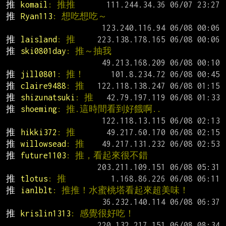
推 
komail
: 推推
推 
Ryan113
: 想吃想吃～
推 
laisland
: 推
推 
ski0801day
: 推～抽我
推 
jill0801
: 推！
推 
claire9488
: 推
推 
shizunatsuki
: 推
推 
shoeming
: 推.這時間看到好餓啊..
推 
hikki372
: 推
推 
willowsead
: 推
推 
future1103
: 推，看起來很不錯
推 
tlotus
: 推
推 
ianlblt
: 推推！水蜜桃塔看起來超美味！
推 
krislin1313
: 感覺很好吃！