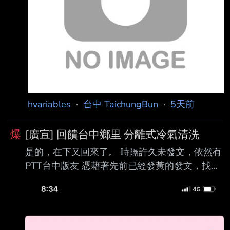
藍線總經費將從1615億元暴增1000億，全線恐
延後2年至民國125年才能通車。
hvariables
·
台中 TaichungBun
·
5天前
爆
[廣宣] 回饋台中鄉里 分離式冷氣清洗
是的，在下又回來了。 時隔許久未發文，依然有
PTT台中版友 憑藉著先前已經發黃的發文，找到
我這邊服務 在下除了感謝還是感謝。 因為大部
分的PTT版友皆為尊重專業的好客人 （還好在下
這邊的專業也不漏氣） 所以決定再次回饋鄉里
同時也來推廣一下自己的行銷影片 條件如下： 1.