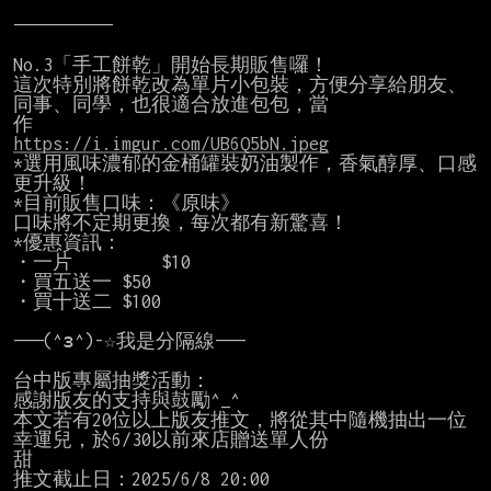
——————————

No.3「手工餅乾」開始長期販售囉！

這次特別將餅乾改為單片小包裝，方便分享給朋友、
同事、同學，也很適合放進包包，當

https://i.imgur.com/UB6Q5bN.jpeg
*選用風味濃郁的金桶罐裝奶油製作，香氣醇厚、口感
更升級！

*目前販售口味：《原味》

口味將不定期更換，每次都有新驚喜！

*優惠資訊：

・一片         $10

・買五送一 $50

・買十送二 $100

———(^з^)-☆我是分隔線———

台中版專屬抽獎活動：

感謝版友的支持與鼓勵^_^

本文若有20位以上版友推文，將從其中隨機抽出一位
幸運兒，於6/30以前來店贈送單人份

甜

推文截止日：2025/6/8 20:00
