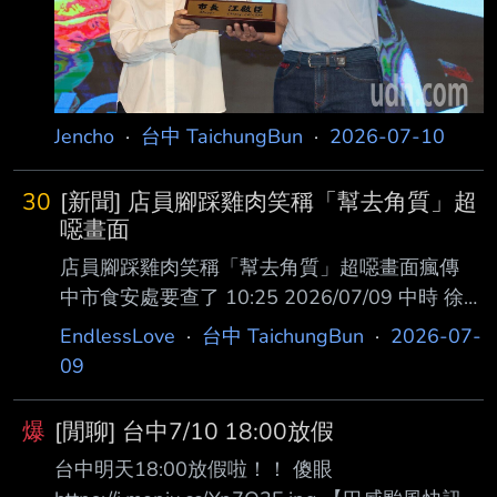
爆，台中市府晚間9點急秀中央氣象署的定量降
水預報圖說 明，仍止不住罵聲連連。台中市府深
夜二度解釋，並強調是，「提前6小時實
Jencho
·
台中 TaichungBun
·
2026-07-10
30
[新聞] 店員腳踩雞肉笑稱「幫去角質」超
噁畫面
店員腳踩雞肉笑稱「幫去角質」超噁畫面瘋傳
中市食安處要查了 10:25 2026/07/09 中時 徐佑
昇 位於台中市太平區的「伍兩五炸雞專賣店」
EndlessLove
·
台中 TaichungBun
·
2026-07-
太平二店，9日凌晨遭網友在社群平台發文指
09
控，疑似是店內員工用腳踩踏炸雞食材，還笑說
「在幫雞皮去角質」發在社群的限時動態。大批
爆
[閒聊] 台中7/10 18:00放假
網友看了直說超噁，還有買過的網友痛批要退
台中明天18:00放假啦！！ 傻眼
費，目前店名在Google地圖已被網友惡搞改為