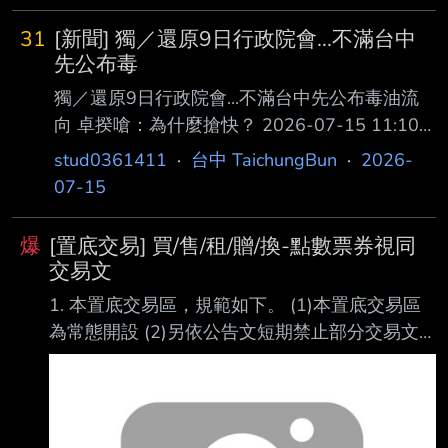
至20
是環中路口那邊吧 直接把機車專用切一個動讓
31
[新聞] 獨／還原9日行政院會...不滿台中
車過去右轉道，車流交織MAX
先公布毒
獨／還原9日行政院會...不滿台中先公布毒油流
向 卓揆嗆：為什麼搶快？ 2026-07-15 11:10
聯合報 記者周佑政/台北即時報導 致癌油事件延
stud0361411
·
台中 TaichungBun
·
2026-
燒，本月9日行政院會討論問題油品相關議題，
07-15
據了解，當天六都代表都與 會參與，原本應是
共商解決機制的會議，反而上演行政院長卓榮泰
爆
[置底交易] 買/售/租/贈/換-點數票券視同
與政院高層嗆藍營執政 縣市的戲碼。卓榮泰不
交易文
滿台中市率先公布問題油品流向，當面質疑台中
1. 本置底交易區，規範如下。 (1)本置底交易區
副市長黃國榮「為 什麼要公告？為什麼要搶
為常態開設 (2)另依公告文短期禁止部分交易文
快？」卓揆還表示，「中央地方是合作，不是競
於看板發表 只得於本文推文發表 (3)本篇推文不
爭。」 這次致癌油事件，食藥署認定中聯與泰
受發表交易文資格限制。 嚴禁買低賣高，黃牛票
山、福壽、福懋等第一層業
等事宜。 高價票劵建議留下完整交易資訊，避免
糾紛。 (4)避免交易糾紛，置底交易文不再清空