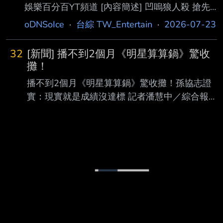
娛樂百分百YT頻道 [內容簡述] 凹嗚狼人殺 搶先
解彼此的暖心旅程。 [來賓] 王彩樺、路昀熙（女
看： 無 YT首播影片：
oDNSoIce
·
台綜 TW_Entertain
·
2026-07-23
兒） 張立東、淑蘭（母親） [EP1預告] 王彩樺
https://youtu.be/ZN0eoYP4Dc4 [來賓] 黃偉晉、
幫開「擇偶條件」 女兒吐槽踢爆真心
賴晏駒│邱鋒澤、孫沁岳、紀卜心、荳荳、雨
32
[新聞] 播不到2個月《明星算算鍋》驚收
婷、艾莉兒、冠宇、YC、小翔、枕 頭 狼者榮耀
攤！
第3季共分為三個賽段進行。 第1、2賽段將進行
播不到2個月《明星算算鍋》驚收攤！孫協志證
六局遊戲， 玩家根據每局遊戲結果，來獲得個人
實：現實就是成績沒達標 記者潘慧中／綜合報
遊戲積分， 賽段結束後，將依照玩家的遊戲積分
導 孫協志主持的節目《明星算算鍋》5月25日剛
進行排名與結算，並發放相應數量的狼人幣。 (*
首播，不料18日傳出收攤消息。他在社群平 台
同名次所有玩家獲得向上取整狼
遺憾地證實此事：「最新集數已於本週全部播映
完畢。」他坦言，雖然各方評價很棒， 「但現
實就是成績沒有達到該有的目標」，節目只能迎
來結束。 對於節目停播，孫協志感到相當惋
惜。他認為節目內容真的很好，不僅節奏流暢、
幽默有 趣，內容也非常豐富專業。然而，他也
深刻體會到目前影視產業的困境，「只能說現在