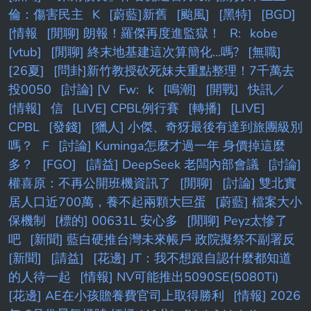
倫：傷害民主
K
[蔚藍]新舊
[颱風]
[黑特]
[BGD]
[情報
[閒聊] 朗報！羅傑再度進監獄！
R:
kobe
[vtub]
[閒聊] 終末地基建這次算簡化...嗎?
[無職]
[26夏]
[問卦]新竹教授砍死妹夫重點整理！7千萬去
投0050
[討論] [V
Fw:
k
[鳴潮]
[開戰]
快訊／
[情報]
信
[LIVE] CPBL例行賽
[轉播]
[LIVE]
CPBL
[發錢]
[獵人] 小傑、奇犽最後有達到旅團級別
嗎？
F
[討論] Kuminga怎麼才過一年 身價掉這麼
多？
[FGO]
[請益] DeepSeek 老闆內部會議
[討論]
權喜原：不再公開班機資訊了
[閒聊]
[討論] 雙北實
居人口近700萬，養不起兩顆大巨蛋
[蔚藍] 檔案大小
保機制
[標的] 00631L 安心多
[閒聊] Peyz太慘了
吧
[新聞] 藍白硬推台灣未來帳戶 政院擬祭不副署反
[新聞]
[請益]
[花邊] JT：我不想跟自認什麼都知道
的人待一起
[情報] NV可能推出5090SE(5080Ti)
[花邊] AE在小孩贍養費官司上取得勝利
[情報] 2026