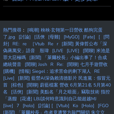
第3季共分為三個賽段進行。 第1、2賽段將進行
六局遊戲， 玩家根據每局遊戲結果，來獲得個
人遊戲積分， 賽段結束後，將依照玩家的遊戲
積分進行排名與結算，並發放相應數量的狼人
幣。 (*同名次所有玩家獲得向上取整狼
熱門搜尋
：
[鳴潮] 秧秧·玄翎第一日營收 酷狗完蛋
了.jpg
[討論]
[活俠
[母雞]
[MyGO]
[Fate]
[
[問
卦]
RE:
re
［Vtub
Re
r
[新聞] 黃偉哲公布「深
偽蔣萬安」語音 殷瑋
[LIVE
[LIVE]
[閒聊] 米池是
罪大惡極嗎
[新聞] 「萊爾校長」小編出事了！合成
總統聲音
[閒聊] Josh
R
Re:
[閒聊] 七月手遊營收
[購機]
[情報] Siegel：追求苦命的剩下湖人
RE
[Live]
[新聞] 藍營AI深偽賴清德影片 民進黨：假冒元
首
[棕色]
[閒聊] 蔚藍檔案 營收 6月第21名 5月第40
名
[活俠]
[新聞] 美點名「月之暗面」竊取技術 指控
「蒸餾
[花邊] LBJ談何時意識到自己能超越MJ
[live]
7
[holo]
[討論] [
[Vtub]
Ko
[Holo]
[FGO
[新聞] 「萊爾校長」作者竟遭警方敲門關切 朱立立