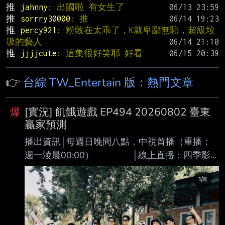
推 
jahnny
: 出國啦 有女生了
推 
sorrry30000
: 推
推 
percy921
: 粉敗在太乖了，K就卑鄙無恥，超級垃
圾的藝人
推 
jjjjcute
: 這集很好笑耶 好看
👉
台綜 TW_Entertain 版：熱門文章
爆
[實況] 飢餓遊戲 EP494 20260802 臺東
贏家預測
播出資訊│每週日晚間八點．中視首播（重播：
週一淩晨00:00） │線上直播：四季影
視．Hami Video．MOD │網路頻道：B
站．Dailymotion（週一更新）．Youtube（隔週
日22:00更新） │ 內容簡述│史上最餓劣
的食境節目 │想要擺脫餓名，就必須無
餓不作；萬餓贏為首，我要活下去 │ 錄