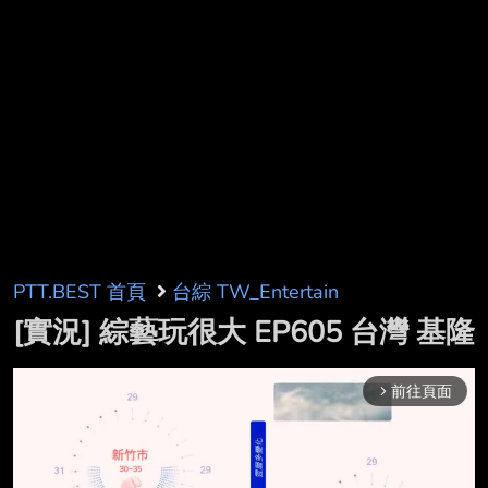
PTT.BEST 首頁
台綜 TW_Entertain
[實況] 綜藝玩很大 EP605 台灣 基隆
前往頁面
arrow_forward_ios