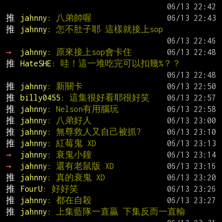
推 
jahnny
: 八弟帥喔
推 
jahnny
: 怎不肚子耶 這樣就接上sop
→ 
jahnny
: 原來接上sop會卡住
推 
HateSHE
: 哇！這一堆吃完可以扣幾%？？
推 
jahnny
: 新關卡
推 
billy0455
: 這集很好看耶很好笑
推 
jahnny
: Nelson有用腦玩
推 
jahnny
: 八弟好人
推 
jahnny
: 無尊救人又自己被抓?
推 
jahnny
: 紅莓鬼 XD
→ 
jahnny
: 衰鬼小鐘
→ 
jahnny
: 還有老鼠版 XD
推 
jahnny
: 真的衰鬼 XD
推 
FourU
: 好好笑
推 
jahnny
: 都在自殺
推 
jahnny
: 上集藍隊一直贏 下集反而一直輸