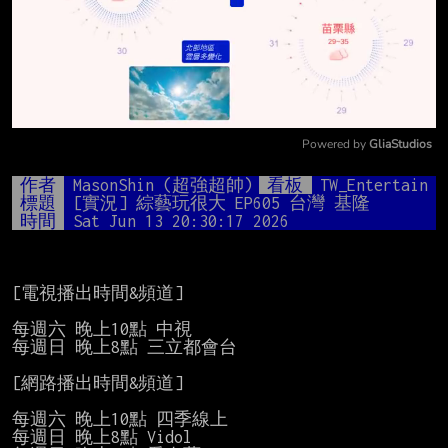
Powered by 
GliaStudios
Mute
作者
MasonShin (超強超帥)
看板
TW_Entertain
標題
[實況] 綜藝玩很大 EP605 台灣 基隆
時間
Sat Jun 13 20:30:17 2026
[電視播出時間&頻道]

每週六 晚上10點 中視

每週日 晚上8點 三立都會台

[網路播出時間&頻道]

每週六 晚上10點 四季線上

每週日 晚上8點 Vidol
