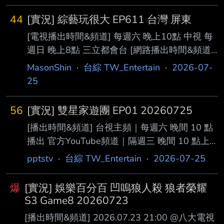
44
[實況] 綜藝玩很大 EP611 台灣 屏東
[電視播出時間&頻道] 每週六 晚上10點 中視 每
週日 晚上8點 三立都會台 [網路播出時間&頻道]
每週六 晚上10點 四季線上 每週日 晚上8點
MasonShin
·
台綜 TW_Entertain
·
2026-07-
Vidol 每週日 晚上0點 愛奇藝 每週一 晚上7點 官
25
方YT頻道 [本集預告] https://youtu.be/c-
Bi62_g5iA?si=_U-HgixCXYvAvZLt
56
[實況] 雙星家遊團 EP01 20260725
https://youtu.be/WQNkgycfeOg?
[播出時間&頻道] 台視主頻｜每週六 晚間 10 點
si=y4k8n6P7lH6KABW5
播出 官方YouTube頻道｜隔週三 晚間 10 點上
https://youtu.be/bpxz4TIAToQ?si=pHr6G81
架 中華電信 Hami Video｜8月1日起，每週六上
pptstv
·
台綜 TW_Entertain
·
2026-07-25
架 [內容簡述] 台視全新暖心家庭旅行節目！ 明
星攜手家人踏上旅程，卸下光環，真實記錄最自
爆
[實況] 娛樂百分百 凹嗚狼人殺 狼者榮耀
然的互動與情感，每集邀請兩組不同背 景的藝
S3 Game8 20260723
人家庭同行，展現各自獨特的相處方式。 《雙
[播出時間&頻道] 2026.07.23 21:00 @八大電視
星家遊團》不只是旅行，更是一場重新陪伴、理