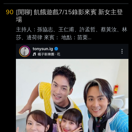
https://youtu.be/gIWH8jPwXEY [來賓] 黃偉晉、
賴晏駒│邱鋒澤、孫沁岳、紀卜心、荳荳、雨
90
[閒聊] 飢餓遊戲7/15錄影來賓 新女主登
婷、艾莉兒、冠宇、YC、小翔、枕 頭 狼者榮耀
場
第3季共分為三個賽段進行。 第1、2賽段將進行
主持人：孫協志、王仁甫、許孟哲、蔡黃汝、林
六局遊戲， 玩家根據每局遊戲結果，來獲得個人
莎、邊荷律 來賓： 地點：苗栗
遊戲積分， 賽段結束後，將依照玩家的遊戲積分
https://i.mopix.cc/vnxwmP.jpg
進行排名與結算，並發放相應數量的狼人幣。 (*
https://i.mopix.cc/6wyYpi.jpg --
同名次所有玩家獲得向上取整狼