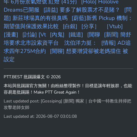
年 6月份景氣燈號 紅燈 (41分)
[Holo] Hololive
Dreams已開服
[請益] 要多了解股票才不是賭？
[問
題] 新莊球場真的有很臭嗎
[蔚藍]新舊 Pickup 機制：
期望值與保護效果比較
[白銀]
[分享］
［Vtub]
[漫畫]
[討論] [Vt
[內鬼]
[鐵道]
[閒聊
[新聞] 簡舒
培要求北市設索資平台 沈伯洋力挺：
[情報] AD追
求四年275M合約
[閒聊] 想要增貸卻被老媽擋住 被
設定
PTT.BEST 批踢踢爆文 © 2026
本站與批踢踢官方無關！由粉絲整理製作！目標是讓年輕族群，也能
容易逛批踢踢！Make PTT Great Again！
Last updated post:
[Gossiping] [新聞] 獨家｜台中國一特教生持掃把
攻擊老師女師
Last updated at: 2026-08-07 03:01:08