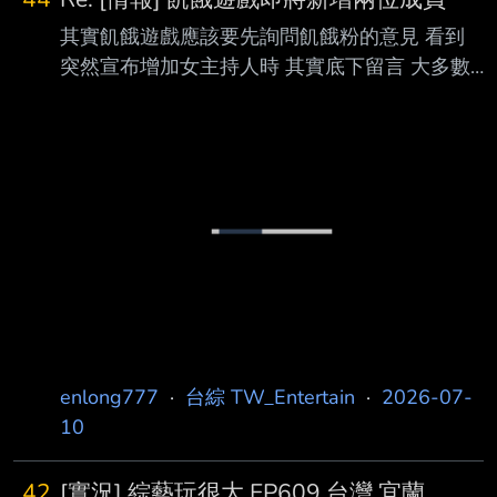
其實飢餓遊戲應該要先詢問飢餓粉的意見 看到
突然宣布增加女主持人時 其實底下留言 大多數
都是反對的 因為大家已經看習慣 五主+雙美 這
五年下來其實也是有一定的默契了 就算剩花花
其實三男+一女 也是很夠了 主持人四位已經很多
了 而且說真的 這節目好看的部分 在於主持人及
不同來賓相處之間的火花 這會延長大家的新鮮
感 但如果未來變成主持人六位 這樣來賓只剩下2
位的空間 而且 既然是主持人 那就不是通告費 而
是主持費 每集的預算勢必要增加 那相對的獎金
也會減少 當獎金太少時 主持人相對會沒啥動力
變成是為了"效果
enlong777
·
台綜 TW_Entertain
·
2026-07-
10
42
[實況] 綜藝玩很大 EP609 台灣 宜蘭