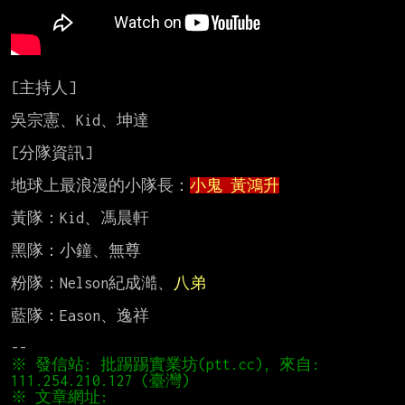
[主持人]

吳宗憲、Kid、坤達

[分隊資訊]

地球上最浪漫的小隊長：
小鬼 黃鴻升
黃隊：Kid、馮晨軒

黑隊：小鐘、無尊

粉隊：Nelson紀成澔、
八弟
藍隊：Eason、逸祥

※ 發信站: 批踢踢實業坊(ptt.cc), 來自: 
※ 文章網址: 