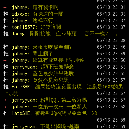
→ 
jahnny
: 還有關卡啊
推 
idxxxx
: 有味道的一關
推 
jahnny
: 逸祥不行
推 
tom115577
: 好笑這關
推 
Joeng
: 剛剛接龍  症->陣頭.. 音不一樣ㄥ ㄣ
推 
jahnny
: 來夜市吃陽春麵?
推 
jahnny
: 聞上癮了
→ 
jahnny
: 總算有成功接上謝坤達
推 
jerryyuan
: 2顆下班無懸念
推 
jahnny
: 藍色最少結果逃脫
推 
jahnny
: 竟然不是衰鬼黑
推 
HateSHE
: 結果始終沒女團出現  這集是100%的男
上加男
→ 
jerryyuan
: 粉對QQ，第二名落馬
→ 
jahnny
: 一位第一次來 一位新人
推 
HateSHE
: 被邦邦3Q的寶兒穿藍色  XD
推 
jerryyuan
: 下週出國啦~越南