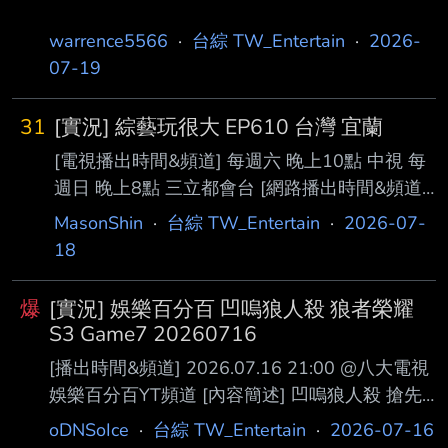
warrence5566
·
台綜 TW_Entertain
·
2026-
07-19
31
[實況] 綜藝玩很大 EP610 台灣 宜蘭
[電視播出時間&頻道] 每週六 晚上10點 中視 每
週日 晚上8點 三立都會台 [網路播出時間&頻道]
每週六 晚上10點 四季線上 每週日 晚上8點
MasonShin
·
台綜 TW_Entertain
·
2026-07-
Vidol 每週日 晚上0點 愛奇藝 每週一 晚上7點 官
18
方YT頻道 [本集預告]
https://youtu.be/9Ql2GDx5GXY?si=HEF-
爆
[實況] 娛樂百分百 凹嗚狼人殺 狼者榮耀
XhTbSQKIEPpB
S3 Game7 20260716
https://youtu.be/HpqLmRkme6A?
[播出時間&頻道] 2026.07.16 21:00 @八大電視
si=vS4maSHErGqVUMWl
娛樂百分百YT頻道 [內容簡述] 凹嗚狼人殺 搶先
https://youtu.be/C4a8rQYZpuo?si=crOwtDu
看： 無 YT首播影片：
oDNSoIce
·
台綜 TW_Entertain
·
2026-07-16