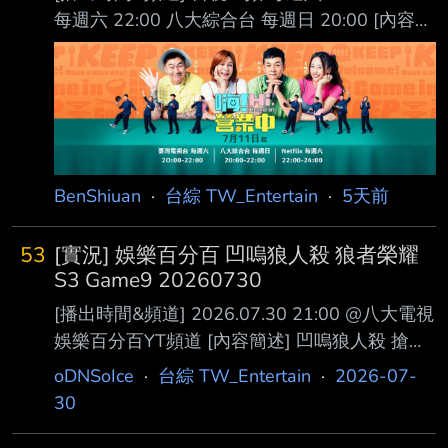
si=RV_z0CWOxopyHGWY
每週六 22:00 八大綜合台 每週日 20:00 [內容簡
https://youtu.be/VVa5HBBtkX4?
述] 嗨！營業中 全新第七季 留下全新的味道！
si=wU9uRYS7Rv5OjYT4 [主持人] 吳宗憲、
https://i.imgur.com/Ua3Dx0j.png [主持人] 姚元
Kid、坤達 [分隊資訊] 地球上最浪漫的小隊長：
浩、莎莎、吳映潔(鬼鬼)、郭泓志 [來賓] #南珉
小鬼 黃
貞、韓國女生Judy、風田、各務孝太 [預告&花
絮] 【嗨！小劇透】怎麼做主廚都打槍 學餐考驗
難道又要失敗@@
BenShiuan
·
台綜 TW_Entertain
·
5天前
https://www.youtube.com/watch?
v=tdy595HbK4Y 【嗨！
53
[實況] 娛樂百分百 凹嗚狼人殺 狼者榮耀
S3 Game9 20260730
[播出時間&頻道] 2026.07.30 21:00 @八大電視
娛樂百分百YT頻道 [內容簡述] 凹嗚狼人殺 搶先
看： 無 YT首播影片：
oDNSoIce
·
台綜 TW_Entertain
·
2026-07-
https://youtu.be/T26Vb80Sc9g [來賓] 黃偉晉、
30
賴晏駒│邱鋒澤、孫沁岳、紀卜心、荳荳、雨