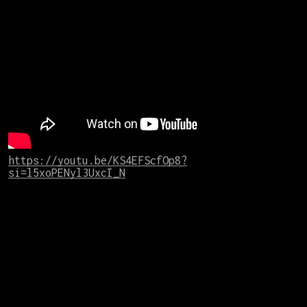
https://youtu.be/KS4EFScfOp8?
si=l5xoPENyl3UxcI_N