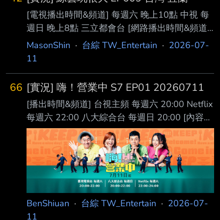
[電視播出時間&頻道] 每週六 晚上10點 中視 每
週日 晚上8點 三立都會台 [網路播出時間&頻道]
每週六 晚上10點 四季線上 每週日 晚上8點
MasonShin
·
台綜 TW_Entertain
·
2026-07-
Vidol 每週日 晚上0點 愛奇藝 每週一 晚上7點 官
11
方YT頻道 [本集預告]
https://youtu.be/pjBD5JGJDN4?
66
[實況] 嗨！營業中 S7 EP01 20260711
si=bnN7obUliFfGZ7SQ
[播出時間&頻道] 台視主頻 每週六 20:00 Netflix
https://youtu.be/QwdkavX-8Ys?
每週六 22:00 八大綜合台 每週日 20:00 [內容簡
si=mUatkYMl5TCKugT5 [主持人] 吳宗憲、
述] 嗨！營業中 全新第七季 留下全新的味道！
Kid、坤達 [分隊資訊] 地球上最浪漫的小隊長：
https://i.imgur.com/Ua3Dx0j.png [主持人] 姚元
小鬼 黃
浩、莎莎、吳映潔(鬼鬼)、郭泓志 [來賓] 庹宗
康、屈中恆、陳鴻、余祥銓、顏佑庭 -- 〃
▁▂▂▁ ﹒ ‥ ︰ 一樣的月光 蒸發了淚光 。 ﹒
。▄█▃▅▇▄▄ ◢▃▅▆▎▍ ◣ ▃ ▂ ‧ . 愛讓
BenShiuan
·
台綜 TW_Entertain
·
2026-07-
有情的人可以去跟痛抵抗 ▄▄▃▅▌▉▊▄
11