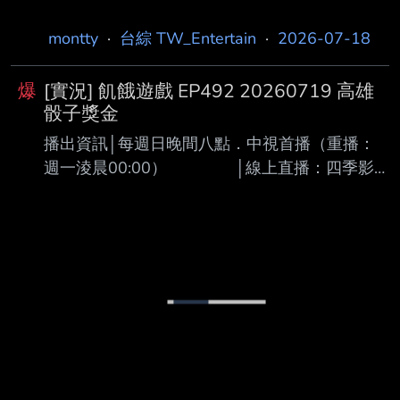
電 視台做節目真的很辛苦。」 https:/
montty
·
台綜 TW_Entertain
·
2026-07-18
爆
[實況] 飢餓遊戲 EP492 20260719 高雄
骰子獎金
播出資訊│每週日晚間八點．中視首播（重播：
週一淩晨00:00） │線上直播：四季影
視．Hami Video．MOD │網路頻道：B
站．Dailymotion（週一更新）．Youtube（隔週
日22:00更新） │ 內容簡述│史上最餓劣
的食境節目 │想要擺脫餓名，就必須無
餓不作；萬餓贏為首，我要活下去 │ 錄
影資訊│06／04 主持人│孫協志、王仁甫、許
孟哲、蔡黃汝 來賓│馬國弼、明杰、曾心梅、
林莎、短今、冼迪琦 感謝cj6u40大幫忙設計新格
式 本集相關照片：