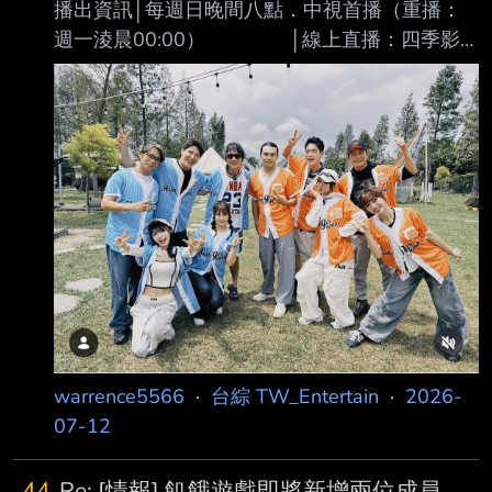
播出資訊│每週日晚間八點．中視首播（重播：
週一淩晨00:00） │線上直播：四季影
視．Hami Video．MOD │網路頻道：B
站．Dailymotion（週一更新）．Youtube（隔週
日22:00更新） │ 內容簡述│史上最餓劣
的食境節目 │想要擺脫餓名，就必須無
餓不作；萬餓贏為首，我要活下去 │ 錄
影資訊│06／04 主持人│孫協志、王仁甫、許
孟哲、蔡黃汝 來賓│陳子強、陳凡騏、龍語
申、林襄、維尼、林宜禾 感謝cj6u40大幫忙設計
新格式 本集相關照片
warrence5566
·
台綜 TW_Entertain
·
2026-
07-12
44
Re: [情報] 飢餓遊戲即將新增兩位成員