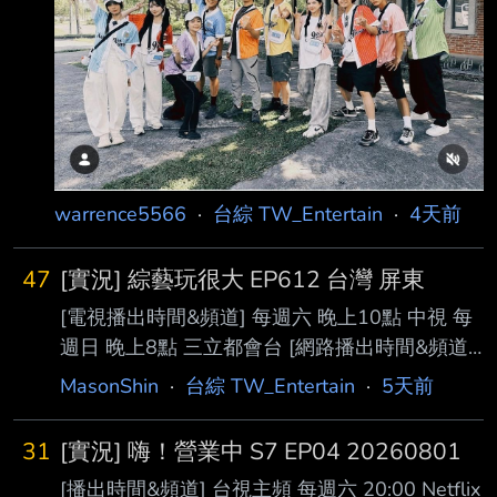
影資訊│06／24 主持人│孫協志、王仁甫、許
孟哲、蔡黃汝 來賓│陳為民、林鶴軒、各務孝
太、詹子晴、謝凱蒂、一粒 感謝cj6u40大幫忙設
計新格式 本集相關
warrence5566
·
台綜 TW_Entertain
·
4天前
47
[實況] 綜藝玩很大 EP612 台灣 屏東
[電視播出時間&頻道] 每週六 晚上10點 中視 每
週日 晚上8點 三立都會台 [網路播出時間&頻道]
每週六 晚上10點 四季線上 每週日 晚上8點
MasonShin
·
台綜 TW_Entertain
·
5天前
Vidol 每週日 晚上0點 愛奇藝 每週一 晚上7點 官
方YT頻道 [本集預告]
31
[實況] 嗨！營業中 S7 EP04 20260801
https://youtu.be/D5gKVcVjetk?
[播出時間&頻道] 台視主頻 每週六 20:00 Netflix