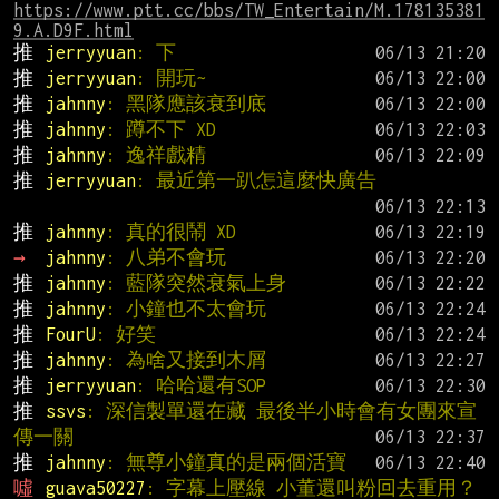
https://www.ptt.cc/bbs/TW_Entertain/M.178135381
9.A.D9F.html
推 
jerryyuan
: 下
推 
jerryyuan
: 開玩~
推 
jahnny
: 黑隊應該衰到底
推 
jahnny
: 蹲不下 XD
推 
jahnny
: 逸祥戲精
推 
jerryyuan
: 最近第一趴怎這麼快廣告
推 
jahnny
: 真的很鬧 XD
→ 
jahnny
: 八弟不會玩
推 
jahnny
: 藍隊突然衰氣上身
推 
jahnny
: 小鐘也不太會玩
推 
FourU
: 好笑
推 
jahnny
: 為啥又接到木屑
推 
jerryyuan
: 哈哈還有SOP
推 
ssvs
: 深信製單還在藏 最後半小時會有女團來宣
傳一關
推 
jahnny
: 無尊小鐘真的是兩個活寶
噓 
guava50227
: 字幕上壓線 小董還叫粉回去重用？