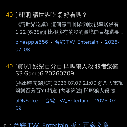
▊▊▆▆▆▌
40
[閒聊] 請世界吃桌 好看嗎？
《請世界吃桌》這個節目 剛看到收視率居然有
1.22 (6/28的) 比很多有的沒的實境節目都還要
高了吧 可是 整個板上完全沒任何一篇實況文或
pineapple556
·
台綜 TW_Entertain
·
2026-
討論 唯一一篇居然是去年的新聞？ 想問有板友
07-08
看過這個節目的嗎 值得追嗎？？ --
40
[實況] 娛樂百分百 凹嗚狼人殺 狼者榮耀
S3 Game6 20260709
[播出時間&頻道] 2026.07.09 21:00 @八大電視
娛樂百分百YT頻道 [內容簡述] 凹嗚狼人殺 搶先
看： 無 YT首播影片：
oDNSoIce
·
台綜 TW_Entertain
·
2026-07-
https://youtu.be/eFhFv1k8xSs [來賓] 黃偉晉、
09
賴晏駒│邱鋒澤、孫沁岳、紀卜心、荳荳、雨
婷、艾莉兒、冠宇、YC、小翔、枕 頭 狼者榮耀
👉
台綜 TW_Entertain 版：更多文章