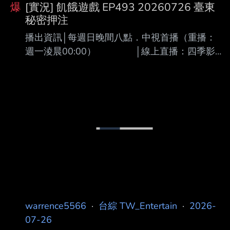
婷、艾莉兒、冠宇、YC、小翔、枕 頭 狼者榮耀
爆
[實況] 飢餓遊戲 EP493 20260726 臺東
第3季共分為三個賽段進行。 第1、2賽段將進行
秘密押注
六局遊戲， 玩家根據每局遊戲結果，來獲得個
播出資訊│每週日晚間八點．中視首播（重播：
人遊戲積分， 賽段結束後，將依照玩家的遊戲
週一淩晨00:00） │線上直播：四季影
積分進行排名與結算，並發放相應數量的狼人
視．Hami Video．MOD │網路頻道：B
幣。 (*同名次所有玩家獲得向上取整狼
站．Dailymotion（週一更新）．Youtube（隔週
日22:00更新） │ 內容簡述│史上最餓劣
的食境節目 │想要擺脫餓名，就必須無
餓不作；萬餓贏為首，我要活下去 │ 錄
影資訊│06／23 主持人│孫協志、王仁甫、許
孟哲、蔡黃汝 來賓│陳為民、林鶴軒、各務孝
太、詹子晴、謝凱蒂、一粒 感謝cj6u40大幫忙設
計新格式 本集相關
warrence5566
·
台綜 TW_Entertain
·
2026-
07-26