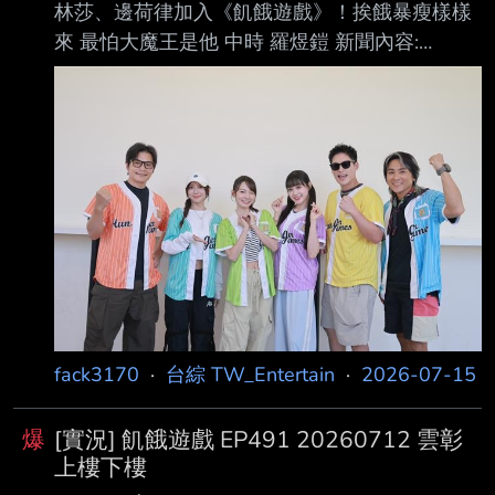
林莎、邊荷律加入《飢餓遊戲》！挨餓暴瘦樣樣
來 最怕大魔王是他 中時 羅煜鎧 新聞內容:
https://i.imgur.com/7nT7jeF.jpeg 孫協志（左
起）、蔡黃汝、林莎、邊荷律、許孟哲及王仁甫
組成《飢餓遊戲》全新主持群 。 （中視提供）
中視招牌綜藝《飢餓遊戲》今（15日）赴苗栗後
龍外景，宣布2位新血邊荷律、林莎加入 主持
群，稍早兩人偕孫協志、王仁甫、許孟哲、蔡黃
汝受訪，邊荷律有別於球場的從容， 談吐格外緊
張，私下就很愛吃的她被王仁甫笑虧「被騙來
的」，她則透露事前做足準備， 為了口腹之慾會
更
fack3170
·
台綜 TW_Entertain
·
2026-07-15
爆
[實況] 飢餓遊戲 EP491 20260712 雲彰
上樓下樓