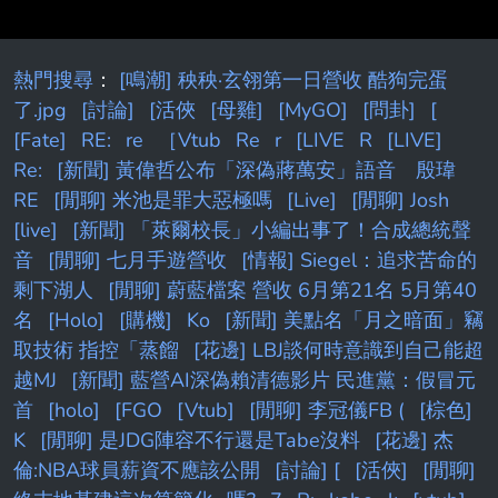
熱門搜尋
：
[鳴潮] 秧秧·玄翎第一日營收 酷狗完蛋
了.jpg
[討論]
[活俠
[母雞]
[MyGO]
[問卦]
[
[Fate]
RE:
re
［Vtub
Re
r
[LIVE
R
[LIVE]
Re:
[新聞] 黃偉哲公布「深偽蔣萬安」語音 殷瑋
RE
[閒聊] 米池是罪大惡極嗎
[Live]
[閒聊] Josh
[live]
[新聞] 「萊爾校長」小編出事了！合成總統聲
音
[閒聊] 七月手遊營收
[情報] Siegel：追求苦命的
剩下湖人
[閒聊] 蔚藍檔案 營收 6月第21名 5月第40
名
[Holo]
[購機]
Ko
[新聞] 美點名「月之暗面」竊
取技術 指控「蒸餾
[花邊] LBJ談何時意識到自己能超
越MJ
[新聞] 藍營AI深偽賴清德影片 民進黨：假冒元
首
[holo]
[FGO
[Vtub]
[閒聊] 李冠儀FB (
[棕色]
K
[閒聊] 是JDG陣容不行還是Tabe沒料
[花邊] 杰
倫:NBA球員薪資不應該公開
[討論] [
[活俠]
[閒聊]