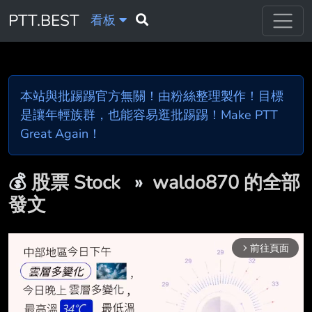
PTT.BEST
看板
本站與批踢踢官方無關！由粉絲整理製作！目標
是讓年輕族群，也能容易逛批踢踢！Make PTT
Great Again！
💰
股票 Stock
»
waldo870 的全部
發文
前往頁面
arrow_forward_ios