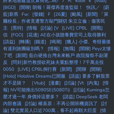
終末地基建這次算簡化...嗎?
7
R:
kobe
k
[vtub]
[BGD]
[閒聊] 朗報！羅傑再度進監獄！
快訊／
[蔚
藍]新舊
Fw:
[發錢]
F
[26夏]
[颱風]
[新聞] 「萊
爾校長」作者竟遭警方敲門關切 朱立立倫：傷害民
主
[黑特]
[情報
[討論] [V
[LIVE] CPBL
[開戰]
信
[FGO]
[花邊] AE在小孩贍養費官司上取得勝利
[請益]
[轉播]
[鐵道]
[鳴潮]
[獵人] 小傑、奇犽最後
有達到旅團級別嗎？
[情報]
[無職]
[閒聊] Peyz太慘
了吧
[新聞] 藍白硬推台灣未來帳戶 政院擬祭不副署
反
[問卦]新竹教授砍死妹夫重點整理！7千萬去投
0050
[LIVE] CPBL例行賽
[新聞]
[閒聊
[閒聊]
[Holo] Hololive Dreams已開服
[請益] 要多了解股票
才不是賭？
［Vtub]
[漫畫]
[討論] [Vt
[內鬼]
[情
報] NV可能推出5090SE(5080Ti)
[討論] Kuminga怎
麼才過一年 身價掉這麼多？
[請益] DeepSeek 老闆
內部會議
[討論] 權喜原：不再公開班機資訊了
[討
論] 雙北實居人口近700萬，養不起兩顆大巨蛋
[情