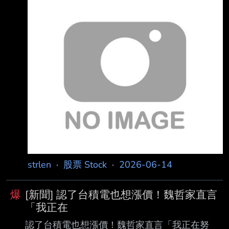
行，請用縮網址，連結不能點擊者板規 1-2-2
處分。 https://tinyurl.com/25uj5y2j 發布時間：
請勿張貼超過3天新聞 2026 年 06 月 14 日
10:56 記者署名： Alan Chen 原文內容： 科技
巨頭與白宮的角力再度升級，《華爾街日報》引
述知情人士，亞馬遜執行長賈西（ Andy
Jassy）親自向川普政府官員通報，稱 Anthropic
尚未公開的旗艦模型 「F
strlen
·
股票 Stock
·
2026-06-14
爆
[新聞] 認了台積電也想漲價！魏哲家直言
「我正在
認了台積電也想漲價！魏哲家直言「我正在努