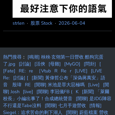
strlen
·
股票 Stock
·
2026-06-04
熱門搜尋
：
[鳴潮] 秧秧·玄翎第一日營收 酷狗完蛋
了.jpg
[討論]
[活俠
[母雞]
[MyGO]
[問卦]
[
[Fate]
RE:
re
［Vtub
R
Re
r
[LIVE]
[LIVE
Re:
[討論] [
[新聞] 黃偉哲公布「深偽蔣萬安」語
音 殷瑋
RE
[閒聊] 米池是罪大惡極嗎
[Live]
[閒
聊] Josh
[live]
[閒聊] 李冠儀FB (
K
[新聞] 「萊爾
校長」小編出事了！合成總統聲音
[閒聊] 是JDG陣容
不行還是Tabe沒料
[閒聊] 七月手遊營收
[情報]
Siegel：追求苦命的剩下湖人
[閒聊] 蔚藍檔案 營收