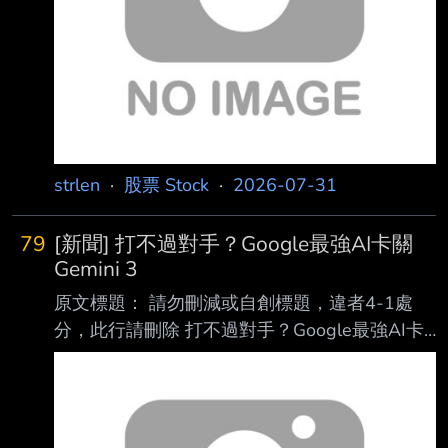
隨後迅速將其價值 160億美元的公開市場股票持
倉中的很大一部分出
strlen
·
股票 Stock
·
2026-07-31
79
[新聞] 打不過對手？Google最強AI卡關
Gemini 3
原文標題： 請勿刪減或自創標題，違者4-1處
分，此行請刪除 打不過對手？Google最強AI卡
關 Gemini 3.5 Pro傳開發落後 原文連結： 網址
超過一行，請用縮網址，連結不能點擊者板規
1-2-2 處分。 https://3c.ltn.com.tw/news/66852
發布時間： 請勿張貼超過3天新聞 2026/07/17