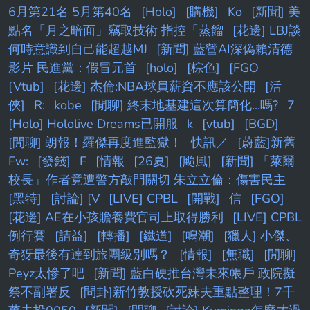
6月第21名 5月第40名
[Holo]
[購機]
Ko
[新聞] 美
點名「月之暗面」竊取技術 指控「蒸餾
[花邊] LBJ談
何時意識到自己能超越MJ
[新聞] 藍營AI深偽賴清德
影片 民進黨：假冒元首
[holo]
[棕色]
[FGO
[Vtub]
[花邊] 杰倫:NBA球員薪資不應該公開
[活
俠]
R:
kobe
[閒聊] 終末地基建這次算簡化...嗎?
7
[Holo] Hololive Dreams已開服
k
[vtub]
[BGD]
[閒聊] 朗報！羅傑再度進監獄！
快訊／
[蔚藍]新舊
Fw:
[發錢]
F
[情報
[26夏]
[颱風]
[新聞] 「萊爾
校長」作者竟遭警方敲門關切 朱立立倫：傷害民主
[黑特]
[討論] [V
[LIVE] CPBL
[開戰]
信
[FGO]
[花邊] AE在小孩贍養費官司上取得勝利
[LIVE] CPBL
例行賽
[請益]
[轉播]
[鐵道]
[鳴潮]
[獵人] 小傑、
奇犽最後有達到旅團級別嗎？
[情報]
[無職]
[閒聊]
Peyz太慘了吧
[新聞] 藍白硬推台灣未來帳戶 政院擬
祭不副署反
[問卦]新竹教授砍死妹夫重點整理！7千