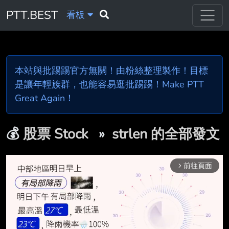
PTT.BEST
看板
本站與批踢踢官方無關！由粉絲整理製作！目標
是讓年輕族群，也能容易逛批踢踢！Make PTT
Great Again！
💰
股票 Stock
»
strlen 的全部發文
前往頁面
arrow_forward_ios