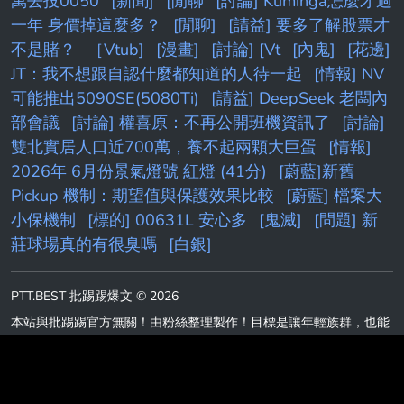
萬去投0050
[新聞]
[閒聊
[討論] Kuminga怎麼才過
一年 身價掉這麼多？
[閒聊]
[請益] 要多了解股票才
不是賭？
［Vtub]
[漫畫]
[討論] [Vt
[內鬼]
[花邊]
JT：我不想跟自認什麼都知道的人待一起
[情報] NV
可能推出5090SE(5080Ti)
[請益] DeepSeek 老闆內
部會議
[討論] 權喜原：不再公開班機資訊了
[討論]
雙北實居人口近700萬，養不起兩顆大巨蛋
[情報]
2026年 6月份景氣燈號 紅燈 (41分)
[蔚藍]新舊
Pickup 機制：期望值與保護效果比較
[蔚藍] 檔案大
小保機制
[標的] 00631L 安心多
[鬼滅]
[問題] 新
莊球場真的有很臭嗎
[白銀]
PTT.BEST 批踢踢爆文 © 2026
本站與批踢踢官方無關！由粉絲整理製作！目標是讓年輕族群，也能
容易逛批踢踢！Make PTT Great Again！
Last updated post:
[basketballTW] [新聞] 走了乘客來了駕駛 新北國
王簽周儀翔無緣與