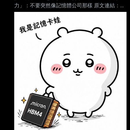
力」：不要突然像記憶體公司那樣 原文連結：
網址超過一行，請用縮網址，連結不能點擊者板
規 1-2-2 處分。 https://tinyurl.com/43b95khn
發布時間： 請勿張貼超過3天新聞 2026年6月4
日週四 下午12:15 記者署名： 記者吳峻光／綜合
報導 原文內容： 晶圓代工龍頭台積電（2330）
今（4）日舉辦股東會，在股東問答階段中，有
人向台積電 董事長魏哲家建議，應勇敢大幅調漲
價格。對此魏哲家也回應，「我也想這樣做，正
在努 力中。」並曝光尚未