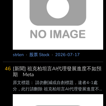
12:19 記者署名： 文／記者吳佩樺 原文內容：
Anthropic、OpenAI近日接連推出「最強AI模
型」，再度炒熱AI大戰。不過，相較於競爭 對
手動作頻頻，Goog
strlen
·
股票 Stock
·
2026-07-17
46
[新聞] 祖克柏坦言AI代理發展進度不如預
期 Meta
原文標題： 請勿刪減或自創標題，違者4-1處
分，此行請刪除 祖克柏坦言AI代理發展進度不
如預期 Meta估相關投資效益3到6個月後才會
顯現 原文連結： 網址超過一行，請用縮網址，