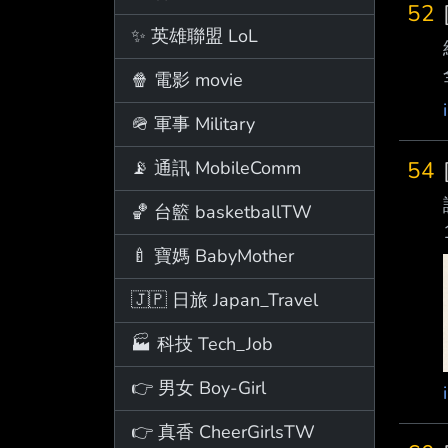
52
✨ 英雄聯盟 LoL
🍿 電影 movie
🪖 軍事 Military
54
📡 通訊 MobileComm
🏀 台籃 basketballTW
🍼 寶媽 BabyMother
🇯🇵 日旅 Japan_Travel
🏭 科技 Tech_Job
👉 男女 Boy-Girl
👉 真香 CheerGirlsTW