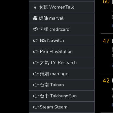
60
👧 女孩 WomenTalk
👻 媽佛 marvel
💳 卡版 creditcard
47
👉 NS NSwitch
👉 PS5 PlayStation
👉 大氣 TY_Research
👉 婚姻 marriage
42
👉 台南 Tainan
👉 台中 TaichungBun
👉 Steam Steam