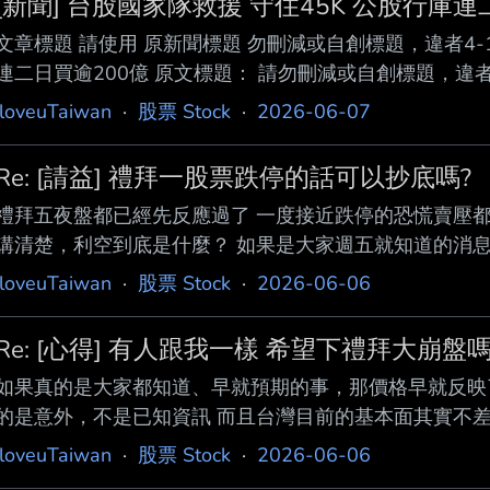
[新聞] 台股國家隊救援 守住45K 公股行庫連
文章標題 請使用 原新聞標題 勿刪減或自創標題，違者4-1
連二日買逾200億 原文標題： 請勿刪減或自創標題，違者
住45K 公股行庫連二日買逾200億 原文連結： 網址
iloveuTaiwan
·
股票 Stock
·
2026-06-07
1-2-2 處分。 https://money.udn.com/money/sto
聞 2026/06/06 00:49:44 記者署名： 經濟日報 記者盧
Re: [請益] 禮拜一股票跌停的話可以抄底嗎?
禮拜五夜盤都已經先反應過了 一度接近跌停的恐慌賣壓都
講清楚，利空到底是什麼？ 如果是大家週五就知道的消息
預期外，不是已知資訊 再來台股歷史上真正連續兩天跌停
iloveuTaiwan
·
股票 Stock
·
2026-06-06
機、戰爭開打或重大黑天鵝 現在台灣AI、半導體出口、
等級的利空 如果週一真的開低，反而比較像是情緒宣洩 
Re: [心得] 有人跟我一樣 希望下禮拜大崩盤嗎
利空主因都講不出來，那比較像是在喊爽的 : ※ 引述《d8
如果真的是大家都知道、早就預期的事，那價格早就反映了
的是意外，不是已知資訊 而且台灣目前的基本面其實不差
強勁 企業獲利和出口也沒有因為這個消息突然消失 既然
iloveuTaiwan
·
股票 Stock
·
2026-06-06
且明天還有一整天讓市場、法人和資金消化資訊 週一開