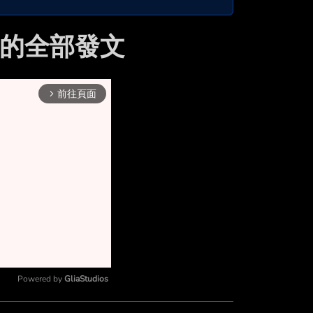
wan 的全部發文
前往頁面
arrow_forward_ios
Powered by 
GliaStudios