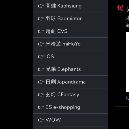
👉 高雄 Kaohsiung
爆
👉 羽球 Badminton
👉 超商 CVS
👉 米哈遊 miHoYo
👉 iOS
👉 兄弟 Elephants
👉 日劇 Japandrama
👉 玄幻 CFantasy
i
👉 ES e-shopping
👉 WOW