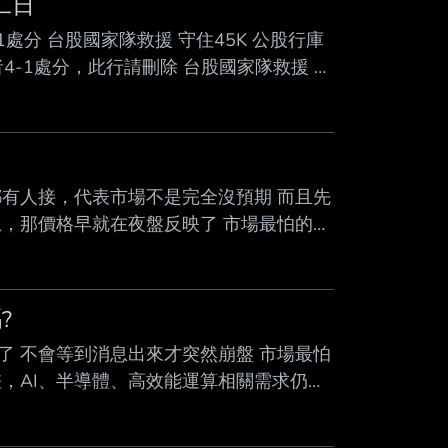
二日
處分 台股國家隊救援 守住45K 公股行庫
4-1處分，此行請刪除 台股國家隊救援 守
超過一行，請用縮網址，連結不能點擊者板規
ry/5607/9549055 發布時間： 請勿張貼超過3天新
有人接，代表市場不是完全沒預期 而且先
，那價格早就在夜盤反映了 市場最怕的是
的情況其實很少見 除非遇到系統性金融危
伺服器供應鏈基本面都還在，根本不是那種
不一定是趨勢反轉 空軍一直喊跌停，但連
?
7
 不會等到消息出來才突然崩盤 市場最怕
，AI、半導體、高效能運算相關需求仍然
基本面沒變，已知利空的影響通常有限 況
盤前還會持續修正預期，沒必要把已知事件