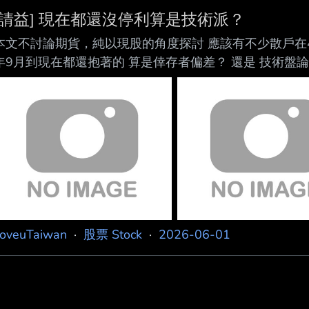
直接想成世界末日 對 沒錯 就是壯膽&抱團取暖 Q_Q : 昨
[請益] 現在都還沒停利算是技術派？
大崩盤 : 只買0050的我 真的好興奮阿
本文不討論期貨，純以現股的角度探討 應該有不少散戶在40
年9月到現在都還抱著的 算是倖存者偏差？ 還是 技術盤
浪理論 現在不是也差不多要獲利了結了嗎？ 還是說有什
由？ 謝謝 --
loveuTaiwan
·
股票 Stock
·
2026-06-01