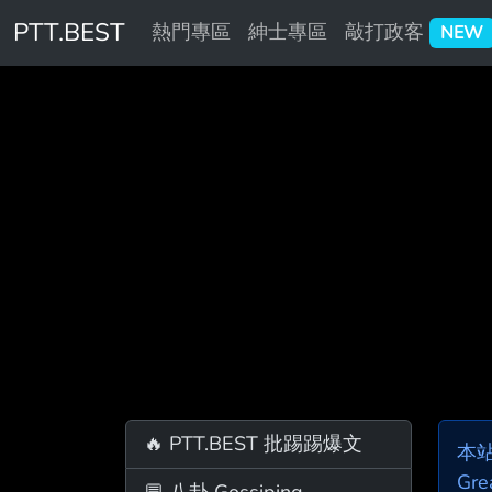
PTT.BEST
熱門專區
紳士專區
敲打政客
NEW
🔥 PTT.BEST 批踢踢爆文
本
Gre
💬 八卦 Gossiping