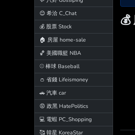
😊 希洽 C_Chat
💰
💰 股票 Stock
🏠 房屋 home-sale
🏀 美國職籃 NBA
⚾ 棒球 Baseball
👛 省錢 Lifeismoney
🚗 汽車 car
😡 政黑 HatePolitics
💻 電蝦 PC_Shopping
🥰 韓星 KoreaStar