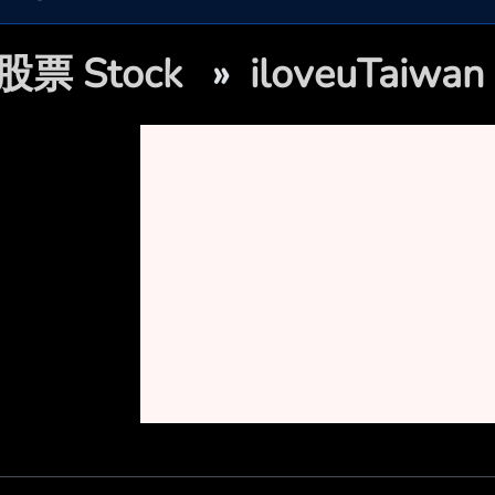
股票 Stock
»
iloveuTai