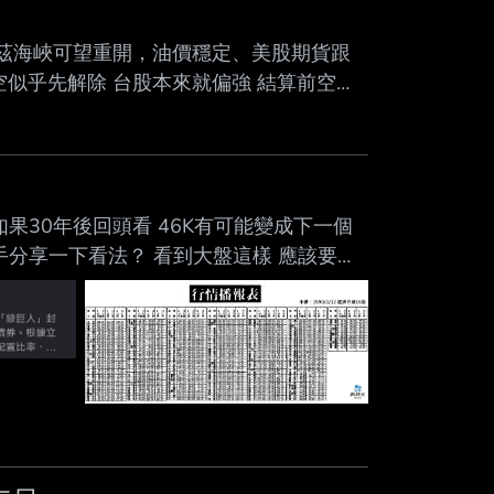
Mute
姆茲海峽可望重開，油價穩定、美股期貨跟
空似乎先解除 台股本來就偏強 結算前空方
？ 還是各位前輩覺得太樂觀，有哪些風險
如果30年後回頭看 46K有可能變成下一個
老手分享一下看法？ 看到大盤這樣 應該要借