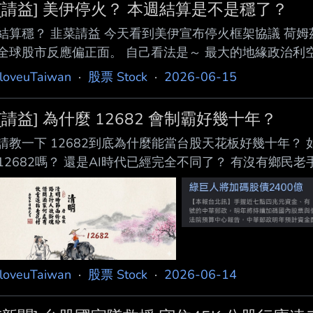
[請益] 美伊停火？ 本週結算是不是穩了？
結算穩？ 韭菜請益 今天看到美伊宣布停火框架協議 荷
全球股市反應偏正面。 自己看法是～ 最大的地緣政治利
好像沒什麼題材 所以感覺本週台指結算是不是已經算穩了
iloveuTaiwan
·
股票 Stock
·
2026-06-15
是沒看到的？ --
[請益] 為什麼 12682 會制霸好幾十年？
請教一下 12682到底為什麼能當台股天花板好幾十年？ 
12682嗎？ 還是AI時代已經完全不同了？ 有沒有鄉民
鏡歷史 居高思危惹 --
iloveuTaiwan
·
股票 Stock
·
2026-06-14