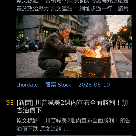
原文標題： 台積電不排除漲價 否認海外設廠是
基於政治壓力 原文連結： 網址超過一行，請用
縮網址，連結不能點擊者板規 1-2-2 處分。
https://www.chinatimes.com/realtimenews/202
60610001998-260408 發布時間： 請勿張貼
超過3天新聞 2026.06.10 10:56 記者署名： 蔡
宗穎 原文內容： 全球晶片需求大漲，但台積電
財務長黃仁昭接受BBC專訪時指出，因為通膨壓
力，。他也重申，台積電海外設廠是基於客戶需
求， 並非地緣政治壓力，或受政府要求。
chordate
·
股票 Stock
·
2026-06-10
93
[新聞] 川普喊美2週內宣布全面勝利！預
告油價下
原文標題： 川普喊美2週內宣布全面勝利！預告
油價下跌 原文連結：