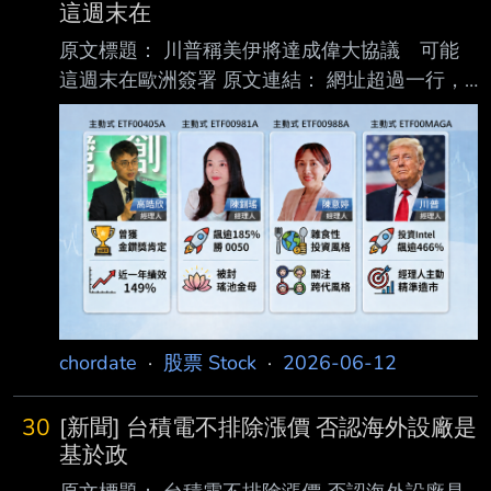
這週末在
原文標題： 川普稱美伊將達成偉大協議 可能
這週末在歐洲簽署 原文連結： 網址超過一行，
請用縮網址，連結不能點擊者板規 1-2-2 處
分。
https://www.cna.com.tw/news/aopl/20260612
0013.aspx 發布時間： 請勿張貼超過3天新聞
2026/6/12 04:52（6/12 06:37 更新） 記者署
名： 編譯：楊昭彥 原文內容： （中央社華盛頓
11日綜合外電報導）美國總統川普今天表示，一
項可望解決與伊朗戰爭的 「偉大協議」未來數
日內將定案，他預期很快會舉行文件簽署
chordate
·
股票 Stock
·
2026-06-12
30
[新聞] 台積電不排除漲價 否認海外設廠是
基於政