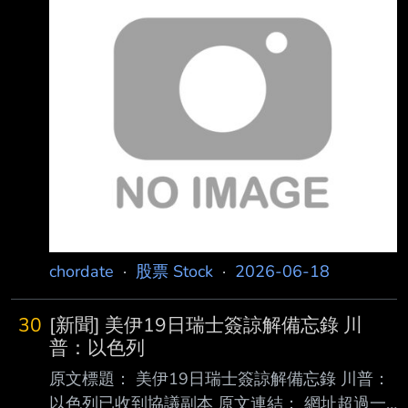
擊者板規 1-2-2 處分。 https://t.ly/uAcHw 發布
時間： 請勿張貼超過3天新聞 2026/06/18
16:24 記者署名： 國際中心／楊惟甯報導 原文
內容： 美國總統川普（Donald Trump）18日再
度透過自家「真實社群（Truth Social）」。他
表示，全球科技發展所仰賴的核心技術皆源自美
國 ，卻因歷屆政府政策失當，導致半導體製造
能力外流。他並接著
chordate
·
股票 Stock
·
2026-06-18
30
[新聞] 美伊19日瑞士簽諒解備忘錄 川
普：以色列
原文標題： 美伊19日瑞士簽諒解備忘錄 川普：
以色列已收到協議副本 原文連結： 網址超過一