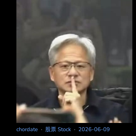
https://tinyurl.com/2errr88a 發布時間： 請勿張
貼超過3天新聞 2026年6月9日週二 上午11:50
記者署名： 國際中心顏得智／綜合報導 原文內
容： [NOWNEWS今日新聞] 美伊戰爭已達百
日，雙方談判持續陷入僵局，美國總統川普表
示，美 國將在還預告油價將下跌。然而，川普
兩週內結 束戰爭的說法，立刻被美媒拆台，因
為不是第一次。 根據CNN報導，川普在為南卡
羅來納州參議員、正參加共和黨黨內初選的葛拉
漢（Lin
chordate
·
股票 Stock
·
2026-06-09