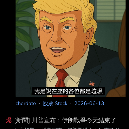
87550.htm 發布時間： 請勿張貼超過3天新聞
2026-06-13 1:45 AM 記者署名： 記者張婷綜
合報導 責任編輯：林姸 原文內容： 美伊談判斡
旋者、週五（6月12日）反 駁了網上傳播的、企
圖破壞美伊協議的各種虛假信息。他說，可以確
認的是，。 巴基斯坦在美伊談判中一直扮演著
重要調
chordate
·
股票 Stock
·
2026-06-13
爆
[新聞] 川普宣布：伊朗戰爭今天結束了