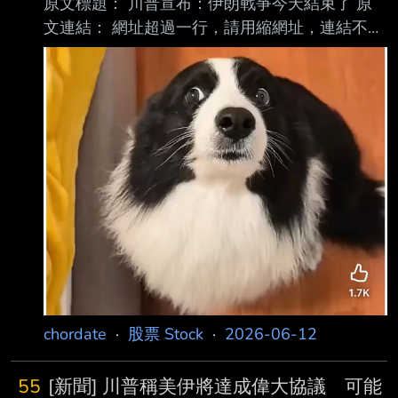
原文標題： 川普宣布：伊朗戰爭今天結束了 原
文連結： 網址超過一行，請用縮網址，連結不能
點擊者板規 1-2-2 處分。
https://tinyurl.com/yuyf3ktc 發布時間： 請勿張貼
超過3天新聞 2026/06/12 08:34 記者署名： 國
際中心／許智超報導 原文內容： 針對美伊衝
突，美國總統川普（Donald Trump）宣布，美國
今日（11日）已經正式結束了 與伊朗的戰爭，強
調雙方已達成嚴格的停戰協議，其中最核心的條
件就是伊朗必須妥協「 絕對不會擁有核武」。不
過，伊朗官方卻說，協議
chordate
·
股票 Stock
·
2026-06-12
55
[新聞] 川普稱美伊將達成偉大協議 可能