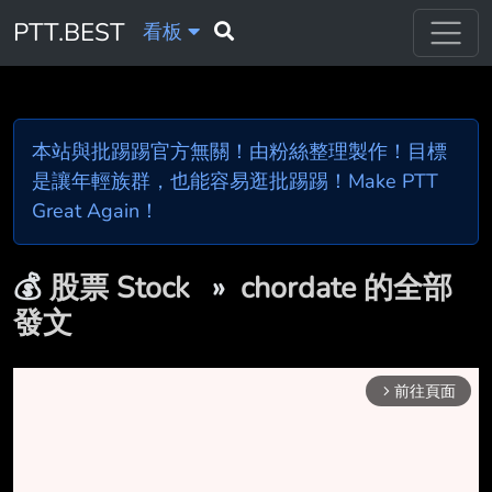
PTT.BEST
看板
本站與批踢踢官方無關！由粉絲整理製作！目標
是讓年輕族群，也能容易逛批踢踢！Make PTT
Great Again！
💰
股票 Stock
»
chordate 的全部
發文
前往頁面
arrow_forward_ios