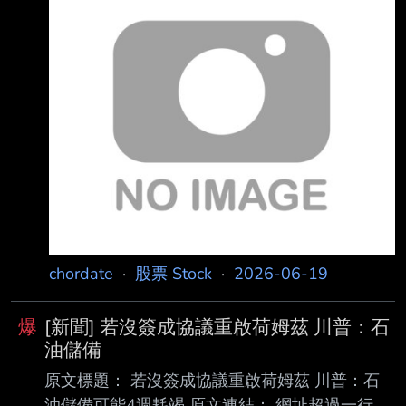
分。
https://www.ftvnews.com.tw/news/detail/2026
619W0468 發布時間： 請勿張貼超過3天新聞
發佈時間：2026/06/19 21:15 更新時間：
2026/06/19 21:20 記者署名： Reuters 路透社
報導 原文內容： 美國高級官員向路透社
（Reuters）證實，在經歷一夜的激烈衝突
後，。此協議由美國 與卡達居中
chordate
·
股票 Stock
·
2026-06-19
爆
[新聞] 若沒簽成協議重啟荷姆茲 川普：石
油儲備
原文標題： 若沒簽成協議重啟荷姆茲 川普：石
油儲備可能4週耗竭 原文連結： 網址超過一行，