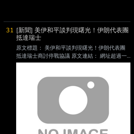
31
[新聞] 美伊和平談判現曙光！伊朗代表團
抵達瑞士
原文標題： 美伊和平談判現曙光！伊朗代表團
抵達瑞士商討停戰協議 原文連結： 網址超過一
行，請用縮網址，連結不能點擊者板規 1-2-2
處分。
https://www.ftvnews.com.tw/news/detail/2026
621W0037 發布時間： 請勿張貼超過3天新聞
發佈時間：2026/06/21 05:03 更新時間：
2026/06/21 05:58 記者署名： AFP 法新社報導
原文內容： 中東局勢出現關鍵進展！瑞士官方
證實，伊朗代表團已於週六晚間抵達瑞士，準備
在石堡 度假村與美國展開關