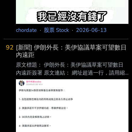
chordate
·
股票 Stock
·
2026-06-13
92
[新聞] 伊朗外長：美伊協議草案可望數日
內遠距
原文標題： 伊朗外長：美伊協議草案可望數日
內遠距簽署 原文連結： 網址超過一行，請用縮
網址，連結不能點擊者板規 1-2-2 處分。
https://www.cna.com.tw/news/aopl/20260613
0015.aspx 發布時間： 請勿張貼超過3天新聞
2026/6/13 08:36 記者署名： 編譯：張曉雯 原
文內容： （中央社德黑蘭12日綜合外電報導）
伊朗外交部長阿拉奇（Abbas Araghchi）今天
表示， 與美國達成的協議草案一旦最終敲定，