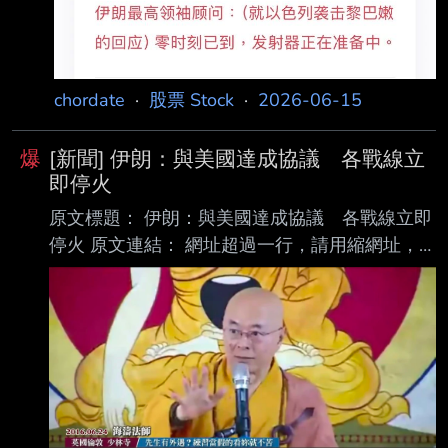
貝魯 特發動空襲造成計畫延遲，與伊朗的和平
協議仍將於數小時內簽署。 法新社報導，川普
在美
chordate
·
股票 Stock
·
2026-06-15
爆
[新聞] 伊朗：與美國達成協議 各戰線立
即停火
原文標題： 伊朗：與美國達成協議 各戰線立即
停火 原文連結： 網址超過一行，請用縮網址，
連結不能點擊者板規 1-2-2 處分。
https://www.cna.com.tw/news/aopl/202606150
010.aspx 發布時間： 請勿張貼超過3天新聞
2026/6/15 06:55（6/15 08:22 更新） 記者署
名： 編譯：蔡佳敏 原文內容： （中央社德黑蘭
15日綜合外電報導）伊朗表示，與美國最新達成
的協議已讓兩國戰爭「立 即終結」。 法新社報