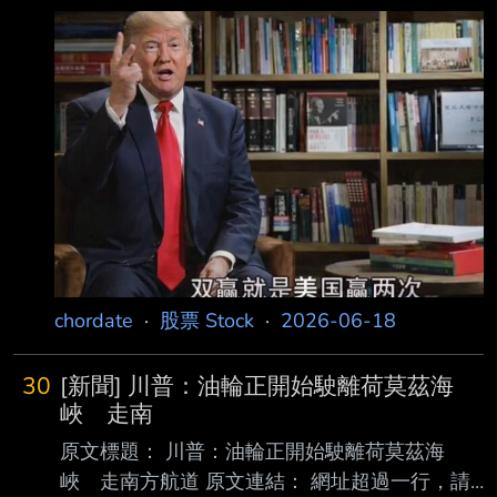
過一行，請用縮網址，連結不能點擊者板規 1-2-
2 處分。
https://news.ltn.com.tw/news/world/breakingne
ws/5475834 發布時間： 請勿張貼超過3天新聞
2026/06/18 06:09 記者署名： 國際新聞中心／
綜合報導 原文內容： 路透報導，美國政府17日
首度向媒體公開旨在中止戰事、重新開放荷姆茲
海峽（Strait of Hormuz）的美伊暫定協議全文。
這份
chordate
·
股票 Stock
·
2026-06-18
30
[新聞] 川普：油輪正開始駛離荷莫茲海
峽 走南
原文標題： 川普：油輪正開始駛離荷莫茲海
峽 走南方航道 原文連結： 網址超過一行，請