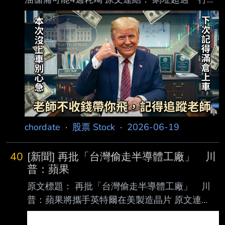
請用縮網址，連結不能點擊者板規 1-2-2 處分。
https://news.ltn.com.tw/news/world/breakingne
ws/5477021 發布時間： 請勿張貼超過3天新聞
2026/06/18 22:11 記者署名： 編譯林家宇／綜
合報導 原文內容： 美國與伊朗18日正式簽署諒
解備忘錄，結束歷時3個多月的敵對狀態，重啟
關鍵能源航道 荷姆茲海峽，有望恢復全球經濟與
能源市場穩定。儘管此前數度威脅
chordate
·
股票 Stock
·
2026-06-19
40
[新聞] 再批「台灣偷走半導體工廠」 川
普：蘋果
原文標題： 再批「台灣偷走半導體工廠」 川
普：蘋果將攜手英特爾在美製造晶片 原文連
結： 網址超過一行，請用縮網址，連結不能點