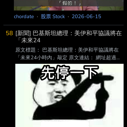
導，伊朗副外交部長加里巴巴迪（Kazem G
chordate
·
股票 Stock
·
2026-06-15
58
[新聞] 巴基斯坦總理：美伊和平協議將在
「未來24
原文標題： 巴基斯坦總理：美伊和平協議將在
「未來24小時內」敲定 原文連結： 網址超過一
行，請用縮網址，連結不能點擊者板規 1-2-2
處分。 https://www.setn.com/news/1854888
發布時間： 請勿張貼超過3天新聞 2026/06/13
20:52 記者署名： 國際中心／倪譽瑋報導 原文
內容： 美國與伊朗開戰後，巴基斯坦擔任斡旋
雙方談和的角色。今（13）日巴基斯坦總理夏立
夫 （Shehbaz Sharif）表示，美伊的協議將在
「未來24小時內最終敲定」，感謝美伊雙方在
談判期