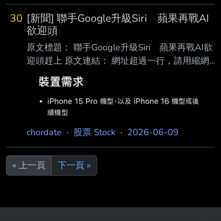
30
[新聞] 聯手Google升級Siri 蘋果再戰AI
欲迎頭
原文標題： 聯手Google升級Siri 蘋果再戰AI欲
迎頭趕上 原文連結： 網址超過一行，請用縮網
址，連結不能點擊者板規 1-2-2 處分。
https://www.cna.com.tw/news/ait/2026060900
25.aspx 發布時間： 請勿張貼超過3天新聞
2026/6/9 08:50（6/9 13:02 更新） 記者署名：
（中央社舊金山8日綜合外電報導）蘋果公司
chordate
·
股票 Stock
·
2026-06-09
（Apple）今天公布iPhone的人工智慧（AI） 全
面翻新計畫，在公司首次嘗試受挫兩年後，轉
« 上一頁
下一頁 »
向。 法新社報導，這場發表