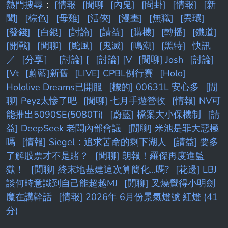
熱門搜尋
：
[情報
[閒聊
[內鬼]
[問卦]
[情報]
[新
聞]
[棕色]
[母雞]
[活俠]
[漫畫]
[無職]
[異環]
[發錢]
[白銀]
[討論]
[請益]
[購機]
[轉播]
[鐵道]
[開戰]
[閒聊]
[颱風]
[鬼滅]
[鳴潮]
[黑特]
快訊
／
[分享］
[討論] [
[討論] [V
[閒聊] Josh
[討論]
[Vt
[蔚藍]新舊
[LIVE] CPBL例行賽
[Holo]
Hololive Dreams已開服
[標的] 00631L 安心多
[閒
聊] Peyz太慘了吧
[閒聊] 七月手遊營收
[情報] NV可
能推出5090SE(5080Ti)
[蔚藍] 檔案大小保機制
[請
益] DeepSeek 老闆內部會議
[閒聊] 米池是罪大惡極
嗎
[情報] Siegel：追求苦命的剩下湖人
[請益] 要多
了解股票才不是賭？
[閒聊] 朗報！羅傑再度進監
獄！
[閒聊] 終末地基建這次算簡化...嗎?
[花邊] LBJ
談何時意識到自己能超越MJ
[閒聊] 叉燒覺得小明劍
魔在講幹話
[情報] 2026年 6月份景氣燈號 紅燈 (41
分)