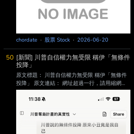
時協議，甚至削弱其進一步發展為中東長久和
平協議的希
chordate
·
股票 Stock
·
2026-06-20
50
[新聞] 川普自信權力無受限 稱伊「無條件
投降」
原文標題： 川普自信權力無受限 稱伊「無條件
投降」 原文連結： 網址超過一行，請用縮網
址，連結不能點擊者板規 1-2-2 處分。
https://news.ltn.com.tw/news/world/paper/175
9494 發布時間： 請勿張貼超過3天新聞
2026/06/20 05:30 記者署名： 國際新聞中心／
綜合報導 原文內容： 美國與伊朗簽署十四點諒
解備忘錄，為戰爭畫下句點。然而美國總統川普