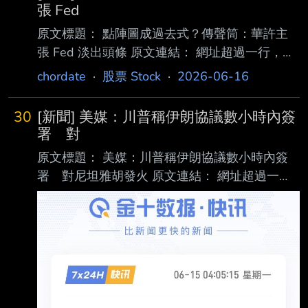
張 Fed
原文標題： 點陣圖成過去式？傳聲筒：華許主
張 Fed 淡出頭條 原文連結： 網址超過一行，請
用縮網址，連結不能點擊者板規 1-2-2 處分。
chordate
·
股票 Stock
·
2026-06-16
https://tinyurl.com/4k45cehr 發布時間： 請勿張
貼超過3天新聞 2026/06/15 14:06 記者署名：
30
[新聞] 美媒：川普稱伊朗協議數小時內簽
郭妍希 發佈 原文內容： 美國聯準會(Fed)新任主
署 對
席華許(Kevin Warsh、見圖)本週三(6月17日)將
原文標題： 美媒：川普稱伊朗協議數小時內簽
迎來上任後的首 次利率決策會議。由於伊朗戰
署 對尼坦雅胡發火 原文連結： 網址超過一
爭引發能源價格飆升、通膨居高不下，Fed目前
行，請用縮網址，連結不能點擊者板規 1-2-2
的政策討論 已全面轉向「升息而非
處分。
https://www.cna.com.tw/news/aopl/20260615
0004.aspx 發布時間： 請勿張貼超過3天新聞
2026/6/15 01:44 記者署名： 編譯：何宏儒 原
文內容： （中央社華盛頓14日綜合外電報導）
美國總統川普今天表示，儘管因以色列對黎巴嫩