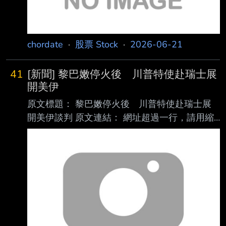
chordate
·
股票 Stock
·
2026-06-21
41
[新聞] 黎巴嫩停火後 川普特使赴瑞士展
開美伊
原文標題： 黎巴嫩停火後 川普特使赴瑞士展
開美伊談判 原文連結： 網址超過一行，請用縮
網址，連結不能點擊者板規 1-2-2 處分。
https://www.cna.com.tw/news/aopl/20260620
0025.aspx 發布時間： 請勿張貼超過3天新聞
2026/6/20 09:41 記者署名： 編譯：施施 原文
內容： （中央社華盛頓19日綜合外電報導）以
色列與黎巴嫩真主黨19日達成停火協議，此前當
地 戰事升溫，一度危及旨在終結伊朗戰爭的臨