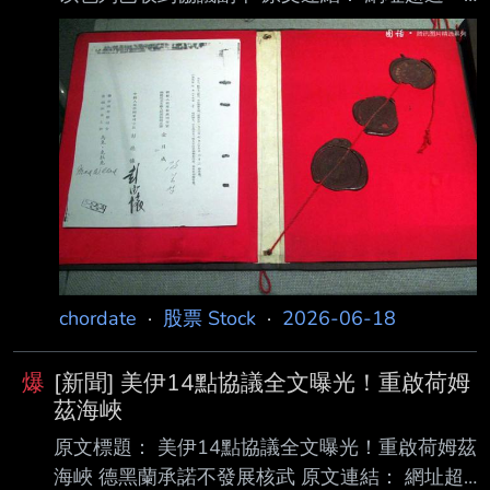
行，請用縮網址，連結不能點擊者板規 1-2-2
處分。 https://news.pts.org.tw/article/813564
發布時間： 請勿張貼超過3天新聞 發布時間：
2026/6/18 08:07 更新時間：2026/6/18 08:50
記者署名： 靳元慶 / 編譯 原文內容： 結論先講
美國跟伊朗19日將在瑞士簽署諒解備忘錄。根據
公布未經官方證實的備忘錄草案內容，在 14點
協議中，包括全面停戰、伊朗重
chordate
·
股票 Stock
·
2026-06-18
爆
[新聞] 美伊14點協議全文曝光！重啟荷姆
茲海峽
原文標題： 美伊14點協議全文曝光！重啟荷姆茲
海峽 德黑蘭承諾不發展核武 原文連結： 網址超