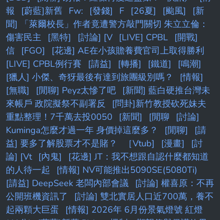
報
[蔚藍]新舊
Fw:
[發錢]
F
[26夏]
[颱風]
[新
聞] 「萊爾校長」作者竟遭警方敲門關切 朱立立倫：
傷害民主
[黑特]
[討論] [V
[LIVE] CPBL
[開戰]
信
[FGO]
[花邊] AE在小孩贍養費官司上取得勝利
[LIVE] CPBL例行賽
[請益]
[轉播]
[鐵道]
[鳴潮]
[獵人] 小傑、奇犽最後有達到旅團級別嗎？
[情報]
[無職]
[閒聊] Peyz太慘了吧
[新聞] 藍白硬推台灣未
來帳戶 政院擬祭不副署反
[問卦]新竹教授砍死妹夫
重點整理！7千萬去投0050
[新聞]
[閒聊
[討論]
Kuminga怎麼才過一年 身價掉這麼多？
[閒聊]
[請
益] 要多了解股票才不是賭？
［Vtub]
[漫畫]
[討
論] [Vt
[內鬼]
[花邊] JT：我不想跟自認什麼都知道
的人待一起
[情報] NV可能推出5090SE(5080Ti)
[請益] DeepSeek 老闆內部會議
[討論] 權喜原：不再
公開班機資訊了
[討論] 雙北實居人口近700萬，養不
起兩顆大巨蛋
[情報] 2026年 6月份景氣燈號 紅燈