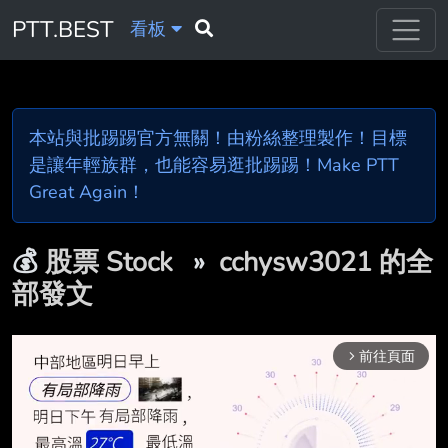
PTT.BEST
看板
本站與批踢踢官方無關！由粉絲整理製作！目標
是讓年輕族群，也能容易逛批踢踢！Make PTT
Great Again！
💰
股票 Stock
»
cchysw3021 的全
部發文
前往頁面
arrow_forward_ios