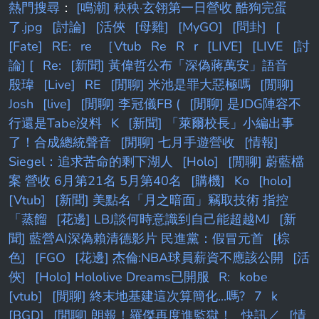
熱門搜尋
：
[鳴潮] 秧秧·玄翎第一日營收 酷狗完蛋
了.jpg
[討論]
[活俠
[母雞]
[MyGO]
[問卦]
[
[Fate]
RE:
re
［Vtub
Re
R
r
[LIVE]
[LIVE
[討
論] [
Re:
[新聞] 黃偉哲公布「深偽蔣萬安」語音
殷瑋
[Live]
RE
[閒聊] 米池是罪大惡極嗎
[閒聊]
Josh
[live]
[閒聊] 李冠儀FB (
[閒聊] 是JDG陣容不
行還是Tabe沒料
K
[新聞] 「萊爾校長」小編出事
了！合成總統聲音
[閒聊] 七月手遊營收
[情報]
Siegel：追求苦命的剩下湖人
[Holo]
[閒聊] 蔚藍檔
案 營收 6月第21名 5月第40名
[購機]
Ko
[holo]
[Vtub]
[新聞] 美點名「月之暗面」竊取技術 指控
「蒸餾
[花邊] LBJ談何時意識到自己能超越MJ
[新
聞] 藍營AI深偽賴清德影片 民進黨：假冒元首
[棕
色]
[FGO
[花邊] 杰倫:NBA球員薪資不應該公開
[活
俠]
[Holo] Hololive Dreams已開服
R:
kobe
[vtub]
[閒聊] 終末地基建這次算簡化...嗎?
7
k
[BGD]
[閒聊] 朗報！羅傑再度進監獄！
快訊／
[情