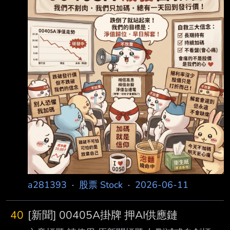
時間： 2026-06-11 10:13 記者署名： 記者巫
彩蓮／台北報導 原文內容： 台股主動式ETF罕
見出師不利，主動富邦台灣龍耀（00405A）今
（11）日掛牌第3個交易日 持續破發，隨台股震
盪進一步下探至8.89元，股價呈現重挫破發，到
10點10分成交量20萬 張成交量，為
a281393
·
股票 Stock
·
2026-06-11
40
[新聞] 00405A掛牌 押AI供應鏈