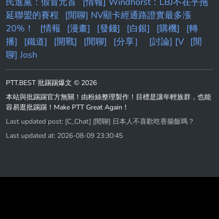
民進黨：假冒元首
[情報] Windhorst：LBJ不在乎拖
延聯盟的賽程
[閒聊] NV顯卡經通路證實最多漲
20%！
[情報
[漫畫]
[發錢]
[白銀]
[購機]
[轉
播]
[鐵道]
[開戰]
[閒聊]
[分享］
[討論] [V
[閒
聊] Josh
PTT.BEST 批踢踢爆文 © 2026
本站與批踢踢官方無關！由粉絲整理製作！目標是讓年輕族群，也能
容易逛批踢踢！Make PTT Great Again！
Last updated post:
[C_Chat] [閒聊] 日本人不喜歡吃香腸飯嗎？
Last updated at: 2026-08-09 23:30:45