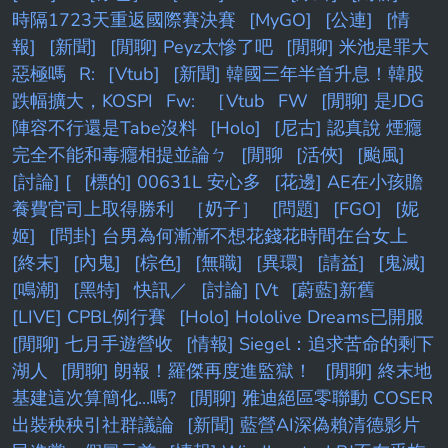
時隔1723天重返國際賽決賽
[MyGO]
[公連]
[情
報]
[新聞]
[閒聊] Peyz太慘了吧
[閒聊] 米池是罪大
惡極嗎
R:
[Vtub]
[新聞] 韓國三年半首升息！韓股
跌幅擴大，KOSPI
Fw:
［Vtub
FW
[閒聊] 是JDG
陣容不行還是Tabe沒料
[Holo]
[尼古] 認真說 煙癮
完全不能和毒癮相提並論ㄅ
[閒聊
[活俠]
[颱風]
[討論] [
[標的] 00631L 安心多
[花邊] AE在小孩贍
養費官司上取得勝利
［奶子］
[問題]
[FGO]
[妮
姬]
[問卦] 台男為何漸漸不想花錢花時間在台女上
[終末]
[內鬼]
[棕色]
[無職]
[異環]
[請益]
[鬼滅]
[鳴潮]
[黑特]
快訊／
[討論] [Vt
[蔚藍]新舊
[LIVE] CPBL例行賽
[Holo] Hololive Dreams已開服
[閒聊] 七月手遊營收
[情報] Siegel：追求苦命的剩下
湖人
[閒聊] 朗報！羅傑再度進監獄！
[閒聊] 終末地
基建這次算簡化...嗎?
[閒聊] 雅迪絕區零聯動 COSER
出裝秧秧引社群議論
[新聞] 藍營AI深偽賴清德影片