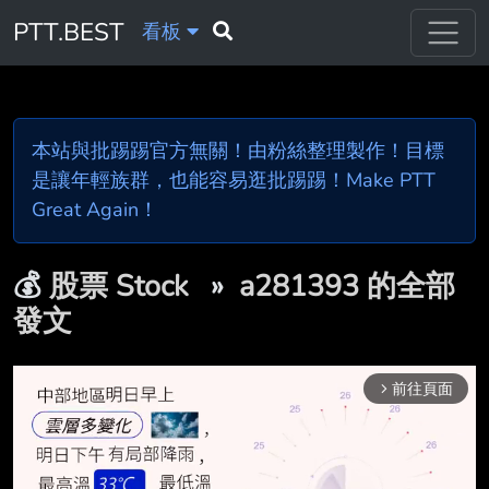
PTT.BEST
看板
本站與批踢踢官方無關！由粉絲整理製作！目標
是讓年輕族群，也能容易逛批踢踢！Make PTT
Great Again！
💰
股票 Stock
»
a281393 的全部
發文
前往頁面
arrow_forward_ios