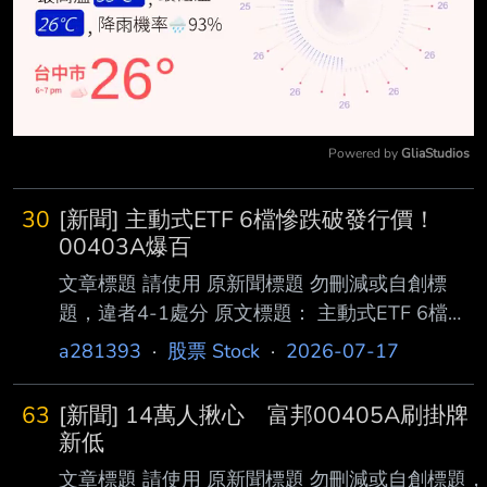
Powered by 
GliaStudios
Mute
30
[新聞] 主動式ETF 6檔慘跌破發行價！
00403A爆百
文章標題 請使用 原新聞標題 勿刪減或自創標
題，違者4-1處分 原文標題： 主動式ETF 6檔慘
跌破發行價！00403A爆百萬張大量 00405刷
a281393
·
股票 Stock
·
2026-07-17
低「跌破8元」 原文連結：
https://share.google/kDEECReymXW5oy00H
63
[新聞] 14萬人揪心 富邦00405A刷掛牌
發布時間： 2026年07月17日 12:28 記者署
新低
名： 巫彩蓮／台北報導 原文內容： 美股四大指
文章標題 請使用 原新聞標題 勿刪減或自創標題，