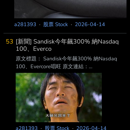
a281393
·
股票 Stock
·
2026-04-14
53
[新聞] Sandisk今年飆300% 納Nasdaq
100、Everco
原文標題： Sandisk今年飆300% 納Nasdaq
100、Evercore唱旺 原文連結：
https://bit.ly/4tP42Na 發布時間： 2026-04-14
08:29:10 記者署名： MoneyDJ新聞 郭妍希 發佈
原文內容： 電腦儲存設備領導服務商Sandisk
Corp.在即將正式納入Nasdaq 100指數、分析師
唱旺的 激勵下，股價再次飆高、今(2025)年已
翻了四倍之多。 Seeking Alpha報導，Evercore
ISI 13日將Sandisk投資評等初步設定
a281393
·
股票 Stock
·
2026-04-14