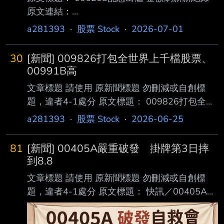
原文連結：
https://money.udn.com/money/story/5618/9597
a281393
·
股票 Stock
·
2026-07-01
794 發布時間： 2026/06/30 14:42:38 記者署
名： 經濟日報 記者高瑜君 原文內容： 富邦台
30
[新聞] 009826打包全世界上千檔股票、
50ETF（006208）最新配息出爐！根據富邦投
00991B高
信30日的第一階段公告，每受益權單 位擬配發
文章標題 請使用 原新聞標題 勿刪減或自創標
金額為4.75元，金額創下掛牌來最高，以今日收
題，違者4-1處分 原文標題： 009826打包全世
盤價250.2元計算，單期配息殖 利率為1.89%，
界上千檔股票、00991B高評等美元債！投資人
a281393
·
股票 Stock
·
2026-06-25
實際配息公告日在7月14日，最後買進日為7月
搭配分散的「核心資產組合 」 原文連結：
15日，除息日
https://udn.com/news/story/123006/9587673
81
[新聞] 00405A嚴重破發 掛牌第3日摔
發布時間： 2026-06-25 12:53 記者署名： 聯
到8.8
合新聞網／ 綜合報導 原文內容： 貝萊德投信今
文章標題 請使用 原新聞標題 勿刪減或自創標
日宣布，首檔ETF傘型基金「貝萊德iShares安碩
題，違者4-1處分 原文標題： 快訊／00405A嚴
世界股債配置ETF傘型證券 投資信託基金」日前
重破發 掛牌第3日摔到8.89元 原文連結：
已獲得主管機關核准募集，該傘型基金包含
https://finance.ettoday.net/news/3181425 發布