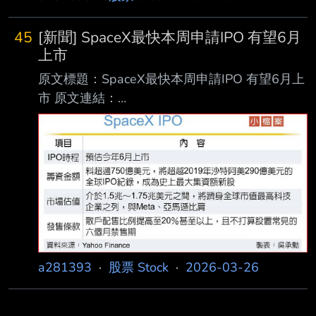
45
[新聞] SpaceX最快本周申請IPO 有望6月
上市
原文標題：SpaceX最快本周申請IPO 有望6月上
市 原文連結：
https://www.ctee.com.tw/news/202603267000
75-430704 發布時間：2026.03.26 03:00 記者
署名：工商時報 吳承勳 原文內容：
https://i.imgur.com/3BFQGlJ.jpeg 根據科技媒體
The Information報導，馬斯克的太空公司
SpaceX最快本周或下周將向監管 機構提交IPO
招股說明書，目標在6月掛牌上市，預估籌集
750億美元（約新台幣2.4兆元） ，
a281393
·
股票 Stock
·
2026-03-26