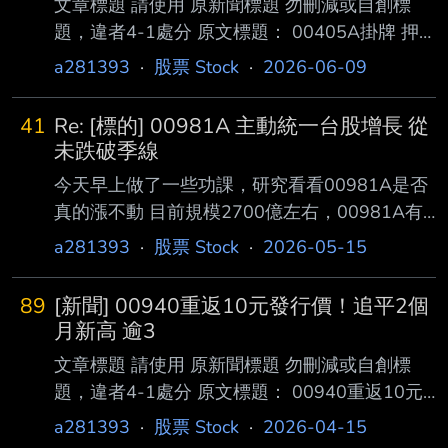
文章標題 請使用 原新聞標題 勿刪減或自創標
題，違者4-1處分 原文標題： 00405A掛牌 押
AI供應鏈 原文連結：
a281393
·
股票 Stock
·
2026-06-09
https://udn.com/news/story/123006/9553801
發布時間： 2026-06-08 23:54 記者署名： 經
41
Re: [標的] 00981A 主動統一台股增長 從
濟日報／王奐敏 原文內容： 主動式ETF新星登
未跌破季線
場，「主動富邦台灣龍耀ETF（00405A）」今
今天早上做了一些功課，研究看看00981A是否
（9）日正式掛牌上市，投 資人即日起可於各大
真的漲不動 目前規模2700億左右，00981A有
券商直接下單，透過主動選股優勢，採定時定額
單一上市公司持股淨資產價值10%的上限 另外
a281393
·
股票 Stock
·
2026-05-15
或逢回布局策略，精 準掌握台股長線升級契
還有不能超過公司在外流通股數10%的限制，這
機。 展望2026年下半年
兩條外規 其實這會發展出兩個方向 >最後成分股
89
[新聞] 00940重返10元發行價！追平2個
變成只能買1% >原本選股範圍在前市值300
月新高 逾3
大，但因為變成只能買市值夠大的公司 如果市
文章標題 請使用 原新聞標題 勿刪減或自創標
值要3000億起跳，這樣能選擇的範圍濃縮到大
題，違者4-1處分 原文標題： 00940重返10元
概前市值50大 這樣下來00981A會逐漸走向
發行價！追平2個月新高 逾3萬人「提早下車」
a281393
·
股票 Stock
·
2026-04-15
0050和0052之間，雖然說不會一模一樣 選股池
無緣解套 原文連結： https://bit.ly/4sTLXg5 發