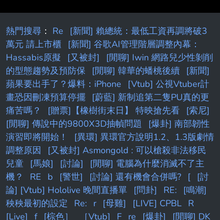
熱門搜尋
：
Re
[新聞] 賴總統：最低工資再調將破3
萬元 請上市櫃
[新聞] 谷歌AI管理階層調整內幕：
Hassabis原擬
[又被封]
[閒聊] Iwin 網路兒少性剝削
的型態趨勢及預防保
[閒聊] 韓華的蟠桃後續
[新聞]
蘋果要出手了？爆料：iPhone
[Vtub] 公視Vtuber計
畫恐因刪凍預算停擺
[蔚藍] 新制追第二隻PU真的更
痛苦嗎？
[贈票]【橡樹街末日】 特映搶先看
[索尼]
[閒聊] 傳說中的9800X3D抽幀問題
[爆卦] 南部韌性
演習即將開始！
[異環] 異環官方說明1.2、1.3版劇情
調整原因
[又被封] Asmongold : 可以槍殺非法移民
兒童
[馬娘]
[討論]
[閒聊] 電腦為什麼消滅不了主
機？
RE
b
[警世]
[討論] 還有機會合併嗎?
[
[討
論] [Vtub] Hololive 晚間直播單
[問卦]
RE:
[鳴潮]
秧秧最初的設定
Re:
r
[母雞]
[LIVE] CPBL
R
[Live]
f
[棕色］
［Vtub]
F
re
[爆卦]
[閒聊] DK