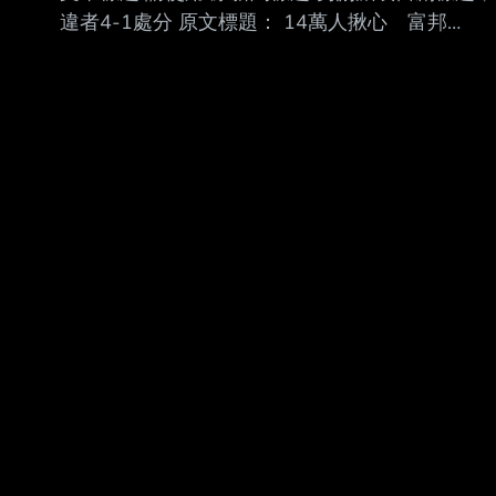
數挫低，今（17）日台股跳空開低，重挫逾2千
違者4-1處分 原文標題： 14萬人揪心 富邦
4千多點，摜破43536點季線， 近期掛牌6檔主
00405A刷掛牌新低 原文連結：
動式ETF跌幅逾半根停板，均跌破發行價，不過
https://finance.ettoday.net/news/3197255 發布
也吸引低接買盤進場，1
時間： 2026-07-08 10:09 記者署名： 記者巫彩
蓮／台北報導 原文內容： 資產規模243億元、受
益人數14.2萬人季配型主動富邦台灣龍耀
ETF（00405A）於6月9日以 9.11元掛牌，6月
22日一度上攻9.88元，由於台股進入歷史高檔區
間，漲多AI股展開沽值 調整，今（8）日