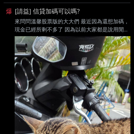
的限制會導致相似度變高 可以發現主動市ETF會
布時間： 2026年4月15日週三 上午11:38 記者
有個甜蜜
爆
[請益] 信貸加碼可以嗎?
署名： 陳依旻｜Yahoo財經特派記者 原文內
來問問溫馨股票版的大大們 最近因為還想加碼，
容： 擁有44.93萬受益人的元大台灣價值高息
現金已經所剩不多了 因為以前大家都是說用閒錢
（00940）掛牌以來的表現可謂一路多舛，近期
投資，千萬不要借錢投資 現在又流行生命週期投
睽 違近兩個月再度站回10元發行價，今（15）
資法，年輕可以開一些槓桿之類的 在想要不要信
日盤中最高觸及10.03元，追平今年2月26日的
貸一點錢出來再分批打入市場 現在目前問到利率
盤中高點紀
2.85% 問了一下身邊的同事，他說信貸利率有機
會比房貸利率低 他建議我可以再多問幾間 可是
現在房貸利率已經升到2.5%了捏? 我現在猶豫的
點，就是自己有沒有那個勇氣貸下去 然後還是要
繼續維持用閒錢投資的宗旨@@ 星期五要回復信
貸專員...最終決定 附上住在家裡附近的流浪小花
貓 感謝版上的