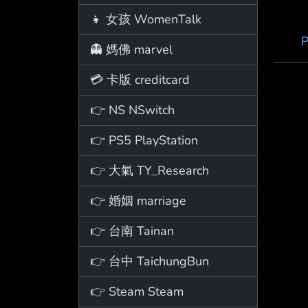
👧 女孩 WomenTalk
P
👻 媽佛 marvel
💳 卡版 creditcard
👉 NS NSwitch
👉 PS5 PlayStation
👉 大氣 TY_Research
👉 婚姻 marriage
👉 台南 Tainan
👉 台中 TaichungBun
👉 Steam Steam