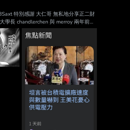
Mute
rl.cc/BSaxt 特別感謝 大仁哥 無私地分享正二財
chandlerchen 與 merroy 兩年前特
s://lurl.cc/w3ySgH 小妹在
000點all in正二了 這兩年間真的發生很多