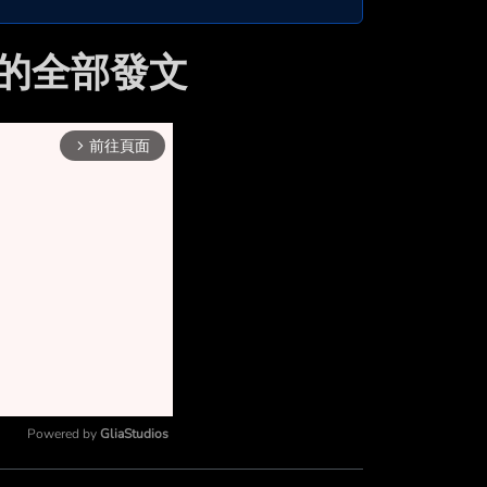
st 的全部發文
前往頁面
arrow_forward_ios
Powered by 
GliaStudios