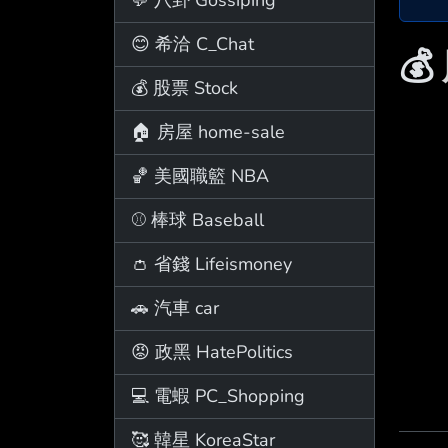
😊 希洽 C_Chat
💰
💰 股票 Stock
🏠 房屋 home-sale
🏀 美國職籃 NBA
⚾ 棒球 Baseball
👛 省錢 Lifeismoney
🚗 汽車 car
😡 政黑 HatePolitics
💻 電蝦 PC_Shopping
🥰 韓星 KoreaStar