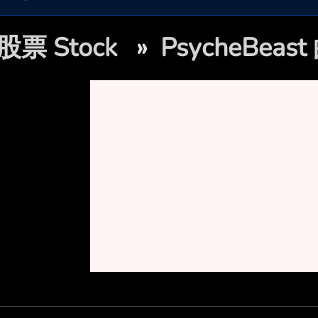
股票 Stock
»
PsycheBea