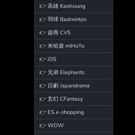
👉 高雄 Kaohsiung
👉 羽球 Badminton
👉 超商 CVS
👉 米哈遊 miHoYo
👉 iOS
👉 兄弟 Elephants
👉 日劇 Japandrama
👉 玄幻 CFantasy
👉 ES e-shopping
👉 WOW