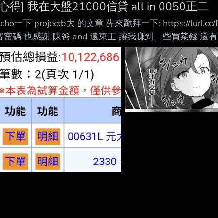
[心得] 我在大盤21000信貸 all in 0050正二
Echo一下 projectb大 的文章 先來跪拜一下: https://lu
富密碼 也感謝 陳爸 and 遠東王 讓我賺到一些買菜錢 還有大學長 
地寫信來幫我加持信心 其他前輩也很感恩,就不一一列出 ---- http
2024/5/18發文詢問後 在下方被酸爆罵爆 但我也確實在21
意想不到的事 原本以為自