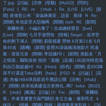
的爽快動作手感，輔以更具深度的全新 要素，
了.jpg
[討論]
[活俠
[母雞]
[MyGO]
[問卦]
引領《朧村正》邁向更高的巔峰。 個性鮮明, 暢
[Fate]
[
RE:
re
［Vtub
r
Re
[LIVE
[LIVE]
[新
快淋漓的劍戟
聞] 黃偉哲公布「深偽蔣萬安」語音 殷瑋
R
Re:
[閒聊] 米池是罪大惡極嗎
[閒聊] Josh
RE
[新聞]
「萊爾校長」小編出事了！合成總統聲音
[live]
[Live]
[閒聊] 七月手遊營收
[情報] Siegel：追求苦
命的剩下湖人
[閒聊] 蔚藍檔案 營收 6月第21名 5月
第40名
[購機]
[新聞] 藍營AI深偽賴清德影片 民進
黨：假冒元首
[閒聊] 李冠儀FB (
[新聞] 美點名「月
之暗面」竊取技術 指控「蒸餾
[花邊] LBJ談何時意識
到自己能超越MJ
Ko
[Holo]
[棕色]
[閒聊] 是JDG陣
容不行還是Tabe沒料
[holo]
[FGO
K
[討論] [
[花
邊] 杰倫:NBA球員薪資不應該公開
[活俠]
[Vtub]
7
[閒聊] 終末地基建這次算簡化...嗎?
kobe
[BGD]
R:
[vtub]
[颱風]
[討論] [V
Fw:
[新聞] 「萊爾校
長」作者竟遭警方敲門關切 朱立立倫：傷害民主
k
快訊／
[情報
[閒聊] 朗報！羅傑再度進監獄！
[26