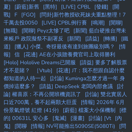
夏]
[蔚藍]新舊
[黑特]
[LIVE] CPBL
[發錢]
[開
戰]
F
[FGO]
[問卦]新竹教授砍死妹夫重點整理！7
千萬去投0050
[LIVE] CPBL例行賽
[鳴潮]
[閒聊]
[無職]
[閒聊] Peyz太慘了吧
[新聞] 藍白硬推台灣未
來帳戶 政院擬祭不副署反
[新聞]
[請益]
[轉播]
[鐵
道]
[獵人] 小傑、奇犽最後有達到旅團級別嗎？
[情
報]
信
[花邊] AE在小孩贍養費官司上取得勝利
[Holo] Hololive Dreams已開服
[請益] 要多了解股票
才不是賭？
［Vtub]
[花邊] JT：我不想跟自認什麼
都知道的人待一起
[討論] Kuminga怎麼才過一年 身
價掉這麼多？
[請益] DeepSeek 老闆內部會議
[討
論] 權喜原：不再公開班機資訊了
[討論] 雙北實居人
口近700萬，養不起兩顆大巨蛋
[情報] 2026年 6月
份景氣燈號 紅燈 (41分)
[蔚藍] 檔案大小保機制
[標
的] 00631L 安心多
[鬼滅]
[漫畫]
[討論] [Vt
[內
鬼]
[閒聊
[情報] NV可能推出5090SE(5080Ti)
[問