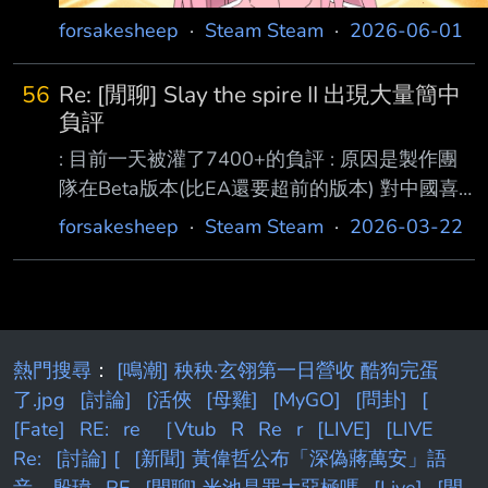
forsakesheep
·
Steam Steam
·
2026-06-01
56
Re: [閒聊] Slay the spire II 出現大量簡中
負評
: 目前一天被灌了7400+的負評 : 原因是製作團
隊在Beta版本(比EA還要超前的版本) 對中國喜
歡的幾張無限段卡作了重製 : 把大部分牌庫控制
forsakesheep
·
Steam Steam
·
2026-03-22
在十張以下的簡單無限段都給消滅了 : 大部分評
論都是如喪考批 詛咒製作團隊全家 ... : 以後 應
該會成為一種常態...... 對製作團隊人身攻擊當然
是錯的 但是這次beta改版本來就問題超大 這改
版程度就像是黑夜君臨 然後FF參考一堆深度1玩
熱門搜尋
：
[鳴潮] 秧秧·玄翎第一日營收 酷狗完蛋
家的意見 把罪人入侵buff砍半、獸爪耗魔增加一
了.jpg
[討論]
[活俠
[母雞]
[MyGO]
[問卦]
[
倍、雙安定傷害砍成1/4 然後把永夜大嘴改成開
[Fate]
RE:
re
［Vtub
R
Re
r
[LIVE]
[LIVE
場會偷一件玩家的裝備，
Re:
[討論] [
[新聞] 黃偉哲公布「深偽蔣萬安」語
音 殷瑋
RE
[閒聊] 米池是罪大惡極嗎
[Live]
[閒