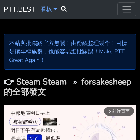
PTT.BEST
看板
本站與批踢踢官方無關！由粉絲整理製作！目標
是讓年輕族群，也能容易逛批踢踢！Make PTT
Great Again！
👉
Steam Steam
»
forsakesheep
的全部發文
前往頁面
arrow_forward_ios