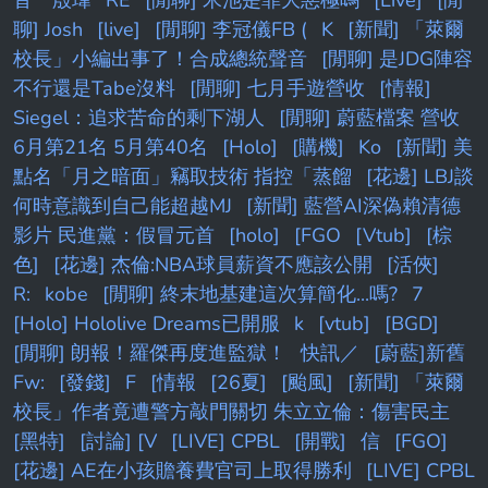
聊] Josh
[live]
[閒聊] 李冠儀FB (
K
[新聞] 「萊爾
校長」小編出事了！合成總統聲音
[閒聊] 是JDG陣容
不行還是Tabe沒料
[閒聊] 七月手遊營收
[情報]
Siegel：追求苦命的剩下湖人
[閒聊] 蔚藍檔案 營收
6月第21名 5月第40名
[Holo]
[購機]
Ko
[新聞] 美
點名「月之暗面」竊取技術 指控「蒸餾
[花邊] LBJ談
何時意識到自己能超越MJ
[新聞] 藍營AI深偽賴清德
影片 民進黨：假冒元首
[holo]
[FGO
[Vtub]
[棕
色]
[花邊] 杰倫:NBA球員薪資不應該公開
[活俠]
R:
kobe
[閒聊] 終末地基建這次算簡化...嗎?
7
[Holo] Hololive Dreams已開服
k
[vtub]
[BGD]
[閒聊] 朗報！羅傑再度進監獄！
快訊／
[蔚藍]新舊
Fw:
[發錢]
F
[情報
[26夏]
[颱風]
[新聞] 「萊爾
校長」作者竟遭警方敲門關切 朱立立倫：傷害民主
[黑特]
[討論] [V
[LIVE] CPBL
[開戰]
信
[FGO]
[花邊] AE在小孩贍養費官司上取得勝利
[LIVE] CPBL