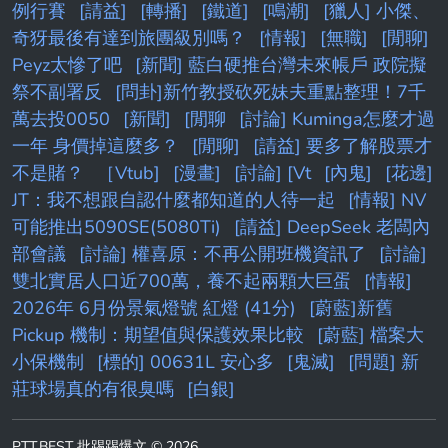
例行賽
[請益]
[轉播]
[鐵道]
[鳴潮]
[獵人] 小傑、
奇犽最後有達到旅團級別嗎？
[情報]
[無職]
[閒聊]
Peyz太慘了吧
[新聞] 藍白硬推台灣未來帳戶 政院擬
祭不副署反
[問卦]新竹教授砍死妹夫重點整理！7千
萬去投0050
[新聞]
[閒聊
[討論] Kuminga怎麼才過
一年 身價掉這麼多？
[閒聊]
[請益] 要多了解股票才
不是賭？
［Vtub]
[漫畫]
[討論] [Vt
[內鬼]
[花邊]
JT：我不想跟自認什麼都知道的人待一起
[情報] NV
可能推出5090SE(5080Ti)
[請益] DeepSeek 老闆內
部會議
[討論] 權喜原：不再公開班機資訊了
[討論]
雙北實居人口近700萬，養不起兩顆大巨蛋
[情報]
2026年 6月份景氣燈號 紅燈 (41分)
[蔚藍]新舊
Pickup 機制：期望值與保護效果比較
[蔚藍] 檔案大
小保機制
[標的] 00631L 安心多
[鬼滅]
[問題] 新
莊球場真的有很臭嗎
[白銀]
PTT.BEST 批踢踢爆文 © 2026