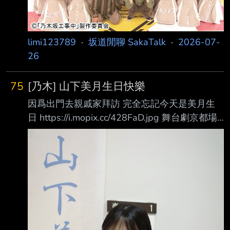
limi123789
·
坂道閒聊 SakaTalk
·
2026-07-
26
75
[乃木] 山下美月生日快樂
因爲出門去親戚家拜訪 完全忘記今天是美月生
日 https://i.mopix.cc/428FaD.jpg 舞台劇京都場
也千秋樂了， 剩下的就是故事的舞台所在大津
市了 祝一切順利 https://i.mopix.cc/clvgmx.jpg
大家可以看這個剪輯，感受一下這部舞台劇是什
麼風格 https://youtu.be/s_rI6B-tiZA?
si=PbWRc-ILr6u1tiTW 以下每id、每推60p 最
多100推，到明天20:00 到100推就提早發了 感
謝大家 --