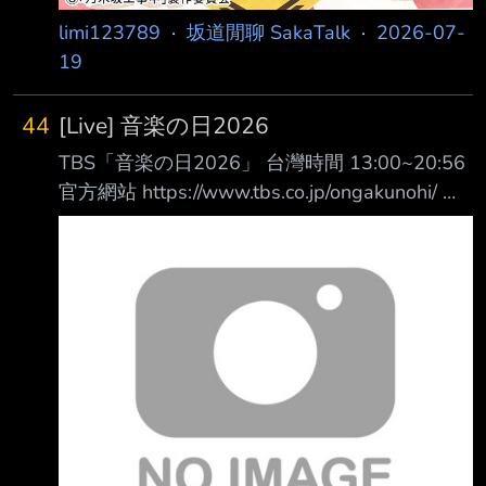
limi123789
·
坂道閒聊 SakaTalk
·
2026-07-
19
44
[Live] 音楽の日2026
TBS「音楽の日2026」 台灣時間 13:00~20:56
官方網站 https://www.tbs.co.jp/ongakunohi/ 官
方X https://x.com/TBS_ONGAKUNOHI ------
時間表(圖內為日本時間)
https://imgur.com/H1ik3A0
https://imgur.com/LNeRAgG
https://imgur.com/5MmgyzY
https://imgur.com/NOUvaWX 以下台灣時間
13:00時段 乃木坂46「シンクロニシテ