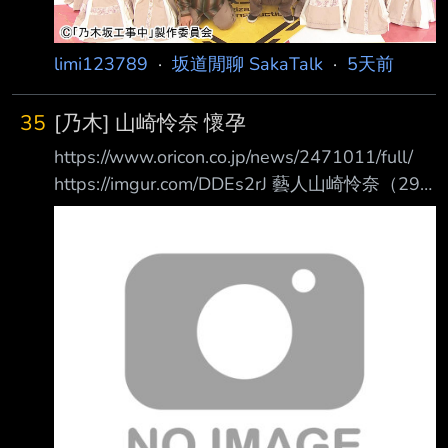
limi123789
·
坂道閒聊 SakaTalk
·
5天前
35
[乃木] 山崎怜奈 懷孕
https://www.oricon.co.jp/news/2471011/full/
https://imgur.com/DDEs2rJ 藝人山崎怜奈（29
歲）於30日出演 TOKYO FM《山崎怜奈の誰か
に話したかったこと。》 ，並在節目尾聲宣布
自己懷孕。 ------
https://x.com/ymzkofficial/status/20827063152
40210891 https://imgur.com/NVPwYJX 致一直
以來照顧我的各位： 值此盛夏之際，衷心祝福
各位身體健康、萬事順遂。