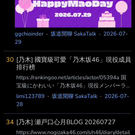
ggchioinder
·
坂道閒聊 SakaTalk
·
2026-07-
29
30
[乃木] 國寶級可愛「乃木坂46」現役成員
排行榜
https://rankingoo.net/articles/actor/05394a 国
宝級にかわいい「乃木坂46」現役メンバーラン
キング【2026年7月版】 國寶級可愛「乃木坂
limi123789
·
坂道閒聊 SakaTalk
·
2026-07-
46」現役成員排行榜 全年代男女(含未回答性
28
別)3,759人投票 第10位：大越ひなの（6期生）
（108票） 第9位：奥田いろは（5期生）（116
34
[乃木] 瀬戸口心月BLOG 20260727
票） 第8位：賀喜遥香（4期生）（117票） 第7
https://www.nogizaka46.com/s/n46/diary/detail
位：筒井あやめ（4期生）（123票） 第6位：