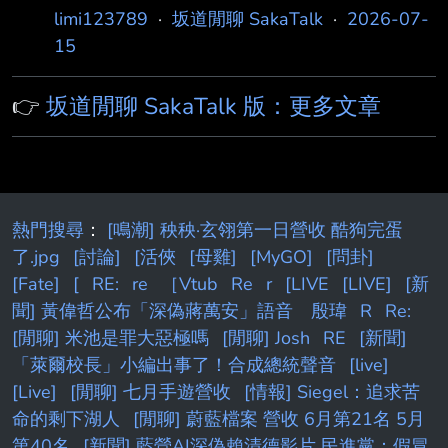
ル舉行的「真夏の全国ツアー2026」大阪公演
limi123789
·
坂道閒聊 SakaTalk
·
2026-07-
Day1 演出的中西アルノ，因身體不適，將缺席
15
本場演出。 對於一直期待她登台的各位觀眾，
深感抱歉。 此外，關於7月16日（週四）大阪公
👉
坂道閒聊 SakaTalk 版：更多文章
演 Day2是否出演，將視本人身體狀況審慎評估
後再 做決定；若確定休演，將另行於官方網站
公告。 懇請大家理解與支持，謝謝。 --
熱門搜尋
：
[鳴潮] 秧秧·玄翎第一日營收 酷狗完蛋
了.jpg
[討論]
[活俠
[母雞]
[MyGO]
[問卦]
[Fate]
[
RE:
re
［Vtub
Re
r
[LIVE
[LIVE]
[新
聞] 黃偉哲公布「深偽蔣萬安」語音 殷瑋
R
Re:
[閒聊] 米池是罪大惡極嗎
[閒聊] Josh
RE
[新聞]
「萊爾校長」小編出事了！合成總統聲音
[live]
[Live]
[閒聊] 七月手遊營收
[情報] Siegel：追求苦
命的剩下湖人
[閒聊] 蔚藍檔案 營收 6月第21名 5月
第40名
[新聞] 藍營AI深偽賴清德影片 民進黨：假冒