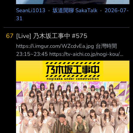
SeanLi1013
·
坂道閒聊 SakaTalk
·
2026-07-
31
67
[Live] 乃木坂工事中 #575
https://i.imgur.com/WZcdvEa.jpg 台灣時間
23:15~23:45 https://tv-aichi.co.jp/nogi-kou/
「チーム対抗！これいくら金？」後半戦！ メ
ンバーの意外なお買い物事情が明らかに！ さ
らに優勝商品に一同驚愕！？ https://tv-
aichi.co.jp/timetable/?
p=241078&s=0x8430&e=32955&ed=202607
27 【衝撃！買い物事情が明らかに 優勝商品
に一同驚愕！！】 ▼メンバーがプライベート
で購入したア