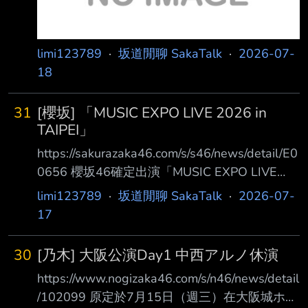
limi123789
·
坂道閒聊 SakaTalk
·
2026-07-
18
31
[櫻坂] 「MUSIC EXPO LIVE 2026 in
TAIPEI」
https://sakurazaka46.com/s/s46/news/detail/E0
0656 櫻坂46確定出演「MUSIC EXPO LIVE
2026 in TAIPEI」！櫻坂46確定將出演於10月
limi123789
·
坂道閒聊 SakaTalk
·
2026-07-
24日 （六）・25日（日）在台北小巨蛋舉辦的
17
「MUSIC EXPO LIVE 2026 in TAIPEI」。 櫻坂
46將於10月25日（日）登場演出。詳細資訊請
30
[乃木] 大阪公演Day1 中西アルノ休演
參閱官方網站。 ＜公演概要＞MUSIC EXPO
https://www.nogizaka46.com/s/n46/news/detail
LIVE 2026 in TAIPEI 【日期】10月24日
/102099 原定於7月15日（週三）在大阪城ホー
（六）・25日（日） 【會