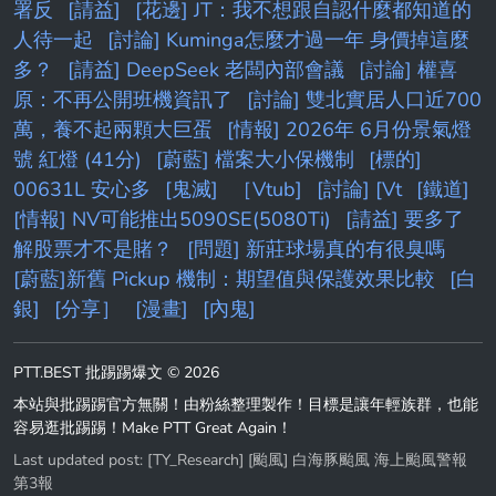
署反
[請益]
[花邊] JT：我不想跟自認什麼都知道的
人待一起
[討論] Kuminga怎麼才過一年 身價掉這麼
多？
[請益] DeepSeek 老闆內部會議
[討論] 權喜
原：不再公開班機資訊了
[討論] 雙北實居人口近700
萬，養不起兩顆大巨蛋
[情報] 2026年 6月份景氣燈
號 紅燈 (41分)
[蔚藍] 檔案大小保機制
[標的]
00631L 安心多
[鬼滅]
［Vtub]
[討論] [Vt
[鐵道]
[情報] NV可能推出5090SE(5080Ti)
[請益] 要多了
解股票才不是賭？
[問題] 新莊球場真的有很臭嗎
[蔚藍]新舊 Pickup 機制：期望值與保護效果比較
[白
銀]
[分享］
[漫畫]
[內鬼]
PTT.BEST 批踢踢爆文 © 2026
本站與批踢踢官方無關！由粉絲整理製作！目標是讓年輕族群，也能
容易逛批踢踢！Make PTT Great Again！
Last updated post:
[TY_Research] [颱風] 白海豚颱風 海上颱風警報
第3報