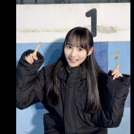
會追這樣 今年坂道的曲子真的需要再加油一下
有些能當主打的曲子反而沒被選上真的很可惜呢
～ 8月壽星： 8月8日 賀喜遥香 8月20日 奥田い
ろは 8月18日 村井優 8月29日 藤吉夏鈴 8月1
日 高井俐香 8月6日 石塚瑶季 8月7日 藤嶌果歩
8月LIVE： 「真夏の全国ツアー2026 福岡公
演」 マリンメッセ福岡A館 8