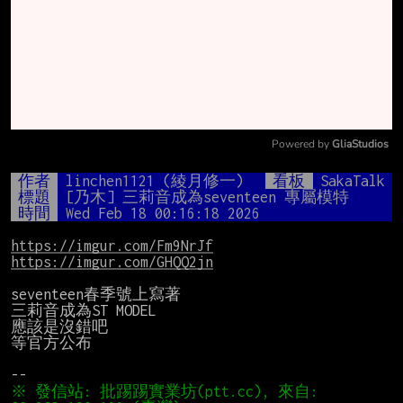
Powered by 
GliaStudios
Mute
作者
linchen1121 (綾月修一)
看板
SakaTalk
標題
[乃木] 三莉音成為seventeen 專屬模特
時間
Wed Feb 18 00:16:18 2026
https://imgur.com/Fm9NrJf
https://imgur.com/GHQQ2jn
seventeen春季號上寫著

三莉音成為ST MODEL

應該是沒錯吧

等官方公布

※ 發信站: 批踢踢實業坊(ptt.cc), 來自: 