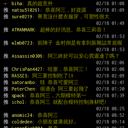
→ 
biha
: 真的超意外
推 
natsu510261
: 恭喜阿三，好資源
推 
sure0219
: 畢竟沒什麼衣服穿，可塑性很大
推 
ATMANMARK
: 超棒的好消息。恭喜三莉音！
推 
wlmb0723
: 前陣子 金村倒是有拿到新雜誌常規喔
推 
Assassin0306
: 阿三終於可以安心買週邊了嗎？
推 
ChrisPan4427
: 哇塞，恭喜阿三！
推 
RASSIS
: 阿三要控制吃了(X
推 
satoranbo
: 哇 恭喜可愛阿三
推 
PeterChen
: 很適合 阿三要起飛了
推 
qpack
: 恭喜阿三，六期模特第一
推 
ichol
: 恭喜阿三 就配合模特控制身材吧!
推 
anomic24
: 恭喜阿三
推 
coldeden
: 小朋友健康就好…