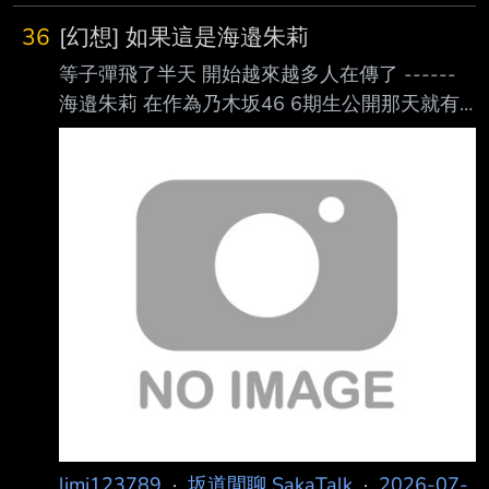
36
[幻想] 如果這是海邉朱莉
等子彈飛了半天 開始越來越多人在傳了 ------
海邉朱莉 在作為乃木坂46 6期生公開那天就有
人發現 她曾參加過IDOL3.0 PROJECT 複習一下
https://www.ptt.cc/bbs/SakaTalk/M.17390664
18.A.233.html
https://x.com/nipponidoltoken/status/1688858
645050896385
https://i.meee.com.tw/tdXUbyB.jpg
https://x.com/kksk_nygyd46/st
limi123789
·
坂道閒聊 SakaTalk
·
2026-07-