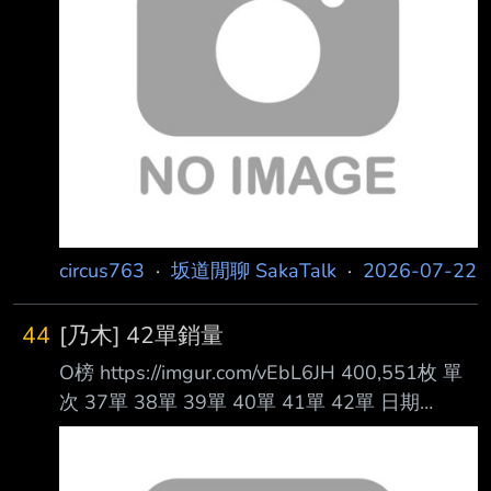
空。 今天是7月22日！！ 是第42張單曲「是非
に及ばず」的發售日！
https://i.meee.com.tw/puNC1KD.png 哇──！終
於到了這一天！！真的非常謝謝大家！！！ 最
重要的是，
circus763
·
坂道閒聊 SakaTalk
·
2026-07-22
44
[乃木] 42單銷量
O榜 https://imgur.com/vEbL6JH 400,551枚 單
次 37單 38單 39單 40單 41單 42單 日期
24/12/11 25/03/26 25/07/30 25/11/26
26/04/08 26/07/22 Day1 360,296 376,756
435,230 426,808 409,941 400,551 Day2