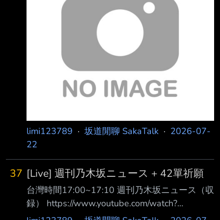
49,493 48,775 45,527 45,035 47,889 Day3
21,245 20,068 42,194 31,570 18,71
limi123789
·
坂道閒聊 SakaTalk
·
2026-07-
22
37
[Live] 週刊乃木坂ニュース + 42單祈願
台灣時間17:00~17:10 週刊乃木坂ニュース（収
録） https://www.youtube.com/watch?
v=7m6ccVkT3Rw https://imgur.com/gSZ24vc