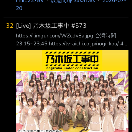
limi123789
·
坂道閒聊 SakaTalk
·
2026-07-
台灣時間17:30~ 42ndシングル「是非に及ば
20
ず」ヒット祈願 「一発勝負！書道パフォーマ
ンス」生配信！
32
[Live] 乃木坂工事中 #573
https://www.youtube.com/watch?
https://i.imgur.com/WZcdvEa.jpg 台灣時間
v=LdQVsn8C57c 延續昨晚的乃木坂工事中節目
23:15~23:45 https://tv-aichi.co.jp/nogi-kou/ 42
內容，將在今天直播進行42單祈願直播演出！ -
枚目シングルヒット祈願！ 一発勝負！みんな
-
で力を合わせ 大緊張の中挑むパフォーマンス
とは！？ https://tv-aichi.co.jp/timetable/?
p=241078&s=0x8430&e=32234&ed=202607
13 【奮闘！「是非に及ばず」大祈願！！一致
団結で成功なるか】 ▼新曲の力強い世界観を
表現するためメンバーが一発