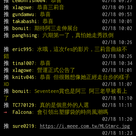
推 
Lemonfish004
: 恭喜
推 
xlagowe
: 恭喜三莉音
推 
gundamwu
: 恭喜
推 
takabashi
: 恭喜
推 
bonuit
: 期待阿三走伸展台
推 
panghsing
: 六期第一了，真怕她走秀跌倒
推 
eric995
: 水哦，這次fes的影片，三莉音曲線不
錯
推 
tina1007
: 恭喜
推 
xlagowe
: 營運正式公告了
推 
knitv046
: 恭喜 但很難想像她正經走台步的樣子
XD
推 
bonuit
: Seventeen賞也是阿三 阿三老早被看上
了
推 
TC770129
: 真的是個意外的人選
→ 
Falcona
: 會引領出塑膠袋的時尚風潮嗎
推 
sure0219
: 
https://i.meee.com.tw/MLGtmrc.jpg