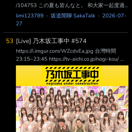
/104753 この夏も皆んなと。 和大家一起度過
中西アルノ（5期生）（127票） 第5位：瀬戸
這個夏天。 你好！ 我是乃木坂46 6期生的 瀬戸
口心月（6期生）（131票） 第4位：五百
limi123789
·
坂道閒聊 SakaTalk
·
2026-07-
口心月（せとぐち みつき）。 42單「是非に及
27
ばず」 已經在7月22日發售了 「是非に及ば
ず」已經在音樂節目，以及真夏的全國巡演等各
53
[Live] 乃木坂工事中 #574
種場合和大家見面了！ 每次收到大家的感想，
https://i.imgur.com/WZcdvEa.jpg 台灣時間
或是在會場聽見響徹全場的應援聲、看見大家一
23:15~23:45 https://tv-aichi.co.jp/nogi-kou/ 新
起熱情投入的模 樣時，我都會真切感受到，這
企画「チーム対抗！これいくら金？」 メンバ
張單曲正一點一滴地傳遞到大家身邊。真的覺得
ーの知られざる お買い物事情や金銭感覚が明
好開心。 一直以來，
らかに！ https://tv-aichi.co.jp/timetable/?
p=241078&s=0x8430&e=32591&ed=202607
20 【驚愕！お買い物事情を大公開 金でメン
バー大揉め！？】 ▼メンバーがプライベート
で購入したアイテムを持ち寄り