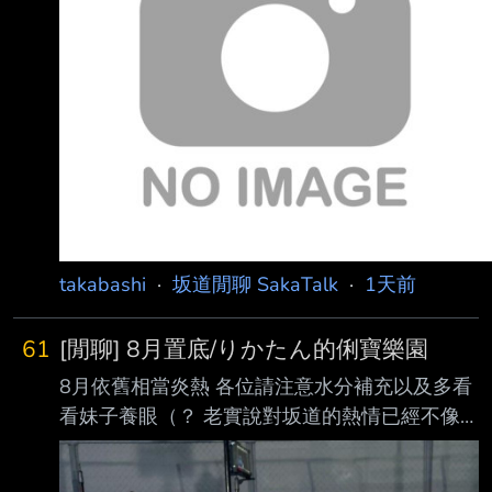
takabashi
·
坂道閒聊 SakaTalk
·
1天前
61
[閒聊] 8月置底/りかたん的俐寶樂園
8月依舊相當炎熱 各位請注意水分補充以及多看
看妹子養眼（？ 老實說對坂道的熱情已經不像
之前這麼強烈 現在固定就三坂番組必看而已 幾
乎沒在看整場LIVE了... 然後音番就喜歡的單曲才