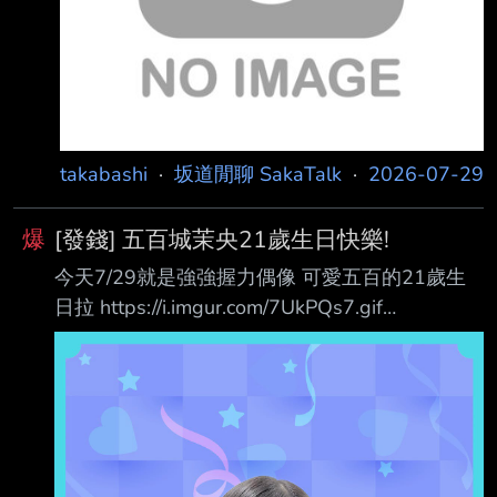
好 細水長流
takabashi
·
坂道閒聊 SakaTalk
·
2026-07-29
爆
[發錢] 五百城茉央21歲生日快樂!
今天7/29就是強強握力偶像 可愛五百的21歲生
日拉 https://i.imgur.com/7UkPQs7.gif
https://imgur.com/jV6Rg3F.jpg
https://imgur.com/FCdVpua.jpg 去年生日沒多久
就公佈了參演出演了indigo la End 15周年的紀念
影片 episode1 https://youtu.be/IFyVsfL4KtQ?
si=imjvQfhAdu_fdS7G episode2
https://youtu.be/QwPb4mrAFy0?