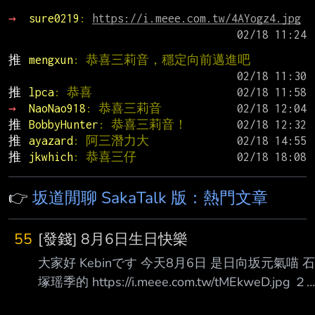
→ 
sure0219
: 
https://i.meee.com.tw/4AYogz4.jpg
推 
mengxun
: 恭喜三莉音，穩定向前邁進吧
推 
lpca
: 恭喜
→ 
NaoNao918
: 恭喜三莉音
推 
BobbyHunter
: 恭喜三莉音！
推 
ayazard
: 阿三潛力大
推 
jkwhich
: 恭喜三仔
👉
坂道閒聊 SakaTalk 版：熱門文章
55
[發錢] 8月6日生日快樂
大家好 Kebinです 今天8月6日 是日向坂元氣喵 石
塚瑶季的 https://i.meee.com.tw/tMEkweD.jpg ２
２歲誕生日 お誕生日おめでとう！