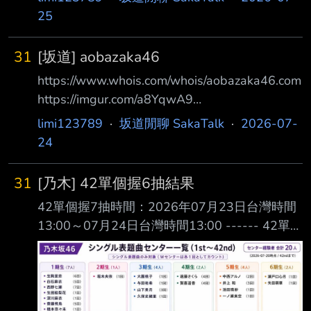
25
31
[坂道] aobazaka46
https://www.whois.com/whois/aobazaka46.com
https://imgur.com/a8YqwA9
Domain:aobazaka46.com Registered On:2026-
limi123789
·
坂道閒聊 SakaTalk
·
2026-07-
07-22 Name Servers:anex.sme.co.jp
24
ns.sme.co.jp 有人發現sme註冊了
aobazaka46.com的網域 要有新團誕生了嗎？ --
31
[乃木] 42單個握6抽結果
42單個握7抽時間：2026年07月23日台灣時間
13:00～07月24日台灣時間13:00 ------ 42單個
握6抽結果
https://x.com/itsunogi46/status/20801561187
73604471 https://imgur.com/grRhLz1 愛宕心
響 03/30 大越ひなの 30/30 小津玲奈