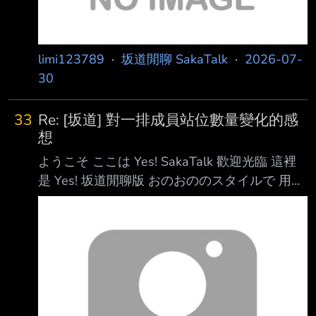
limi123789
·
坂道閒聊 SakaTalk
·
2026-07-
30
33
Re: [坂道] 對一排成員站位數量變化的感
想
ようこそ ここは Yes! SakaTalk 歡迎光臨 這裡
是 Yes! 坂道閒聊版 おのおののスタイルで 用各
自不同的風格 ようこそ これからいいとこ 歡迎
光臨 精彩才正要開始 (雖然最近一點都不精彩
www) Yes! Yes! Yes! SakaTaaaaaaaaaaaalk!
https://i.meee.com.tw/m3Zv1Bt.jpg 聊坂道就對
了嘛 要偷渡啥開閉的 這裡不喜歡咩 但說真的 貴
老師您最近開的課 其實都蠻無聊的 人數這東西
阿不就看運營或唱片公司怎麼安排 啥人數都嘛