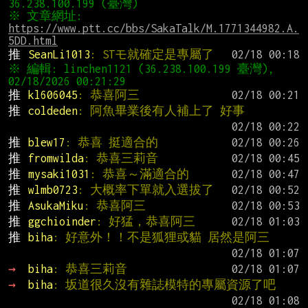
※ 文章網址: 
https://www.ptt.cc/bbs/SakaTalk/M.1771344982.A.
5DD.html
推 
SeanLi1013
: STモ就確定是專屬了
※ 編輯: linchen1121 (36.238.100.199 臺灣), 
推 
kl606045
: 恭喜阿三
推 
coldeden
: 阿魚畢業後有人補上了 好事
推 
blew17
: 恭喜 挺適合的
推 
fromwilda
: 恭喜三莉音
推 
mysaki1031
: 恭喜～滿適合的
推 
wlmb0723
: 大概率下單就入選拔了
推 
AsukaMiku
: 恭喜阿三
推 
ggchioinder
: 好猛，恭喜阿三
推 
biha
: 好意外！！不是狐狸或貓 居然是阿三
→ 
biha
: 恭喜三莉音
→ 
biha
: 坂道很久沒有雜誌模特的專屬資源了吧