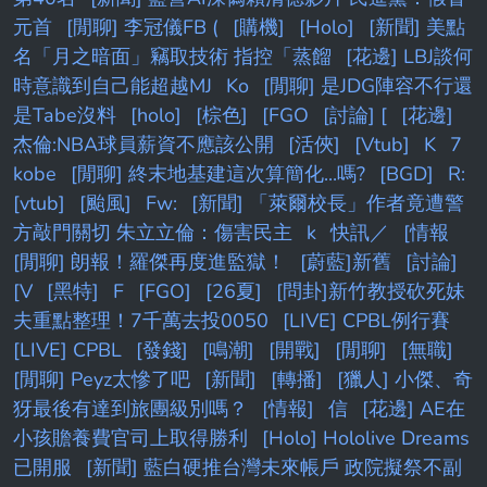
元首
[閒聊] 李冠儀FB (
[購機]
[Holo]
[新聞] 美點
名「月之暗面」竊取技術 指控「蒸餾
[花邊] LBJ談何
時意識到自己能超越MJ
Ko
[閒聊] 是JDG陣容不行還
是Tabe沒料
[holo]
[棕色]
[FGO
[討論] [
[花邊]
杰倫:NBA球員薪資不應該公開
[活俠]
[Vtub]
K
7
kobe
[閒聊] 終末地基建這次算簡化...嗎?
[BGD]
R:
[vtub]
[颱風]
Fw:
[新聞] 「萊爾校長」作者竟遭警
方敲門關切 朱立立倫：傷害民主
k
快訊／
[情報
[閒聊] 朗報！羅傑再度進監獄！
[蔚藍]新舊
[討論]
[V
[黑特]
F
[FGO]
[26夏]
[問卦]新竹教授砍死妹
夫重點整理！7千萬去投0050
[LIVE] CPBL例行賽
[LIVE] CPBL
[發錢]
[鳴潮]
[開戰]
[閒聊]
[無職]
[閒聊] Peyz太慘了吧
[新聞]
[轉播]
[獵人] 小傑、奇
犽最後有達到旅團級別嗎？
[情報]
信
[花邊] AE在
小孩贍養費官司上取得勝利
[Holo] Hololive Dreams
已開服
[新聞] 藍白硬推台灣未來帳戶 政院擬祭不副