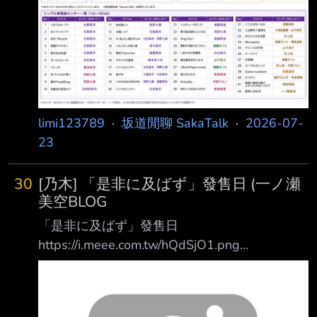
02/30 海邉朱莉 08/30 川端晃菜 /30
鈴木佑捺 07/30 瀬戸口心月 30/30 長嶋凛
桜 /30 森平麗心 20/30 矢田萌華
3
limi123789
·
坂道閒聊 SakaTalk
·
2026-07-
23
30
[乃木] 「是非に及ばず」發售日 (一ノ瀬
美空BLOG
「是非に及ばず」發售日
https://i.meee.com.tw/hQdSjO1.png
https://www.nogizaka46.com/s/n46/diary/detail
/104743?ima=3309&cd=MEMBER 2026.07.22
21:23 (日本時間) 大家晚上好！ 我是一ノ瀬美