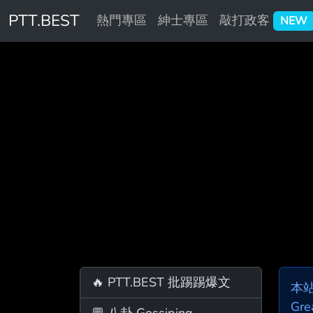
PTT.BEST
熱門專區
紳士專區
敲打政客
NEW
🔥 PTT.BEST 批踢踢爆文
本
Gre
💬 八卦 Gossiping