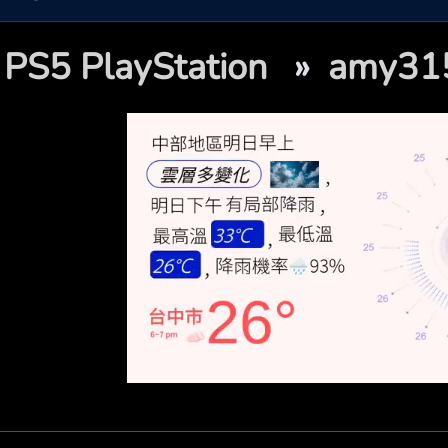

PS5 PlayStation
»
amy3