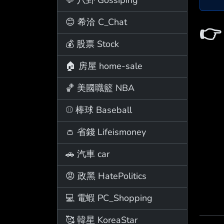
😊 希洽 C_Chat

💰 股票 Stock
🏠 房屋 home-sale
🏀 美國職籃 NBA
⚾ 棒球 Baseball
👛 省錢 Lifeismoney
🚗 汽車 car
😡 政黑 HatePolitics
💻 電蝦 PC_Shopping
🥰 韓星 KoreaStar