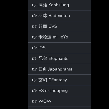
👉 高雄 Kaohsiung
👉 羽球 Badminton
👉 超商 CVS
👉 米哈遊 miHoYo
👉 iOS
👉 兄弟 Elephants
👉 日劇 Japandrama
👉 玄幻 CFantasy
👉 ES e-shopping
👉 WOW