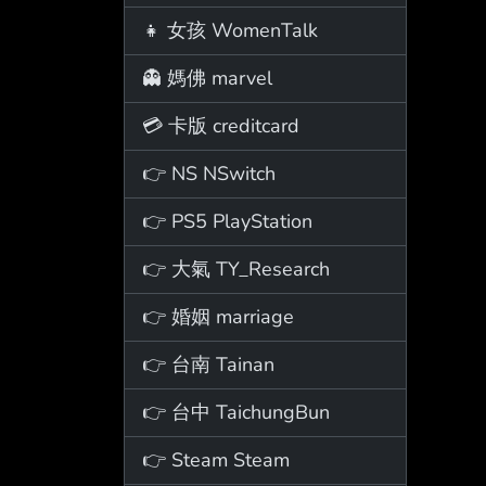
👧 女孩 WomenTalk
👻 媽佛 marvel
💳 卡版 creditcard
👉 NS NSwitch
👉 PS5 PlayStation
👉 大氣 TY_Research
👉 婚姻 marriage
👉 台南 Tainan
👉 台中 TaichungBun
👉 Steam Steam