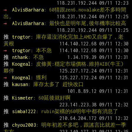
→ 
AlvisBarhara
: 60猜跟zen6.novalake差不多時間
出,
→ 
AlvisBarhara
: 最快也是明年尾,後年機率比較高
推 
trogtor
: 庫存還沒消化完加上AMD又自爆了，老
黃根
→ 
trogtor
: 本不急
推 
nthank
: 不急
推 
Koogeal
: 皮條黃:穩定市場價格.維持AIB(牛王)
夥伴
→ 
Koogeal
: 獲利
推 
kausan
: 庫存太多了 趕快改口
推 
Kismeter
: 60延後就好啊
推 
simba1222
: rubin架構的60明年中都有消息了
推 
chyou2003
: 明年初差不多吧，跟謠言比就差一季
左右