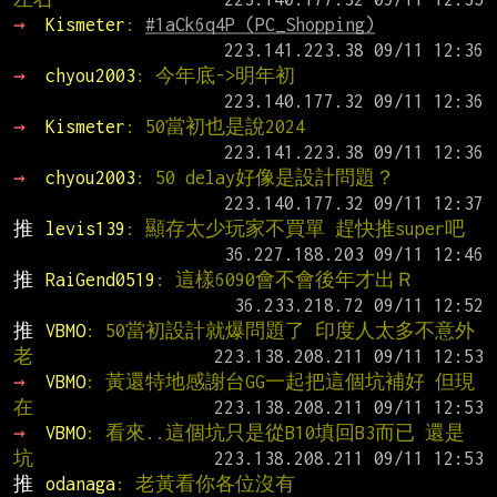
→ 
Kismeter
: 
#1aCk6q4P (PC_Shopping)
→ 
chyou2003
: 今年底->明年初
→ 
Kismeter
: 50當初也是說2024
→ 
chyou2003
: 50 delay好像是設計問題？
推 
levis139
: 顯存太少玩家不買單 趕快推super吧
推 
RaiGend0519
: 這樣6090會不會後年才出Ｒ
推 
VBMO
: 50當初設計就爆問題了 印度人太多不意外 
老
→ 
VBMO
: 黃還特地感謝台GG一起把這個坑補好 但現
在
→ 
VBMO
: 看來..這個坑只是從B10填回B3而已 還是
坑
推 
odanaga
: 老黃看你各位沒有