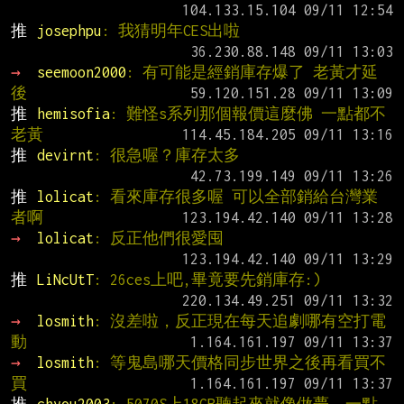
推 
josephpu
: 我猜明年CES出啦
→ 
seemoon2000
: 有可能是經銷庫存爆了 老黃才延
後
推 
hemisofia
: 難怪s系列那個報價這麼佛 一點都不
老黃
推 
devirnt
: 很急喔？庫存太多
推 
lolicat
: 看來庫存很多喔 可以全部銷給台灣業
者啊
→ 
lolicat
: 反正他們很愛囤
推 
LiNcUtT
: 26ces上吧,畢竟要先銷庫存:)
→ 
losmith
: 沒差啦，反正現在每天追劇哪有空打電
動
→ 
losmith
: 等鬼島哪天價格同步世界之後再看買不
買