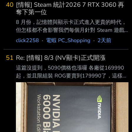
40
[情報] Steam 統計2026 7 RTX 3060 再
奪下第一位
8 月份，記憶體與顯示卡正式進入更貴的時代，
但怎樣都不會影響我們每個月針對 Steam 遊戲
平台硬體 & 軟體調查數據的整理，顯示卡排名從
click2258
·
電蝦 PC_Shopping
·
2天前
7 月份的數據來看，前三 位依舊是 60 級別的產
品，只是首二位的顯示卡排名與 6 月份不同。
51
Re: [情報] 8/3 (NV顯卡)正式開漲
在 7 月份的數據，GeForce RTX 3060 使用率沒
這篇沒提到，5090價格也漲囉 各廠從169990
有任何變化，然而因為第二位的 GeForce RTX
起，並且限組裝 ROG要賣到179990了，這樣看
4060 Laptop 使用率降低，而升至第一位；至於
20週年款定價定低了 -- 喜歡閃閃發光的狐狸
第三位，依舊是 GeForce RTX 4060，但其使用
https://matters.news/@MapleFoxS --
率也呈下滑的情況。顯示卡十大排名中，只有
Ge