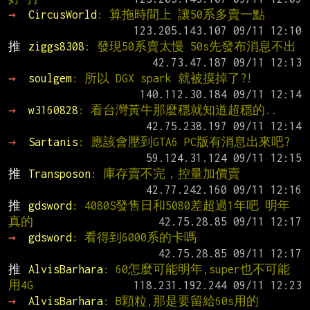
→ 
CircusWorld
: 算拖時間上 讓50系多賣一點
推 
ziggs8308
: 發現50系賣太慢 50s先發布消息不出
→ 
soulgem
: 所以 DGX spark 就被摸掉了?!
→ 
w3160828
: 看台灣黃牛那麼穩就知道超穩的..
→ 
Sartanis
: 應該會壓到GTA6 PC版有消息出來吧?
推 
Transposon
: 庫存賣不完，控量加價賣
推 
gdsword
: 4080S發售日和5080差超過1年吧 明年
真的
→ 
gdsword
: 看得到6000系的卡嗎
推 
AlvisBarhara
: 60怎麼可能明年,super也不可能
用4G
→ 
AlvisBarhara
: B顆粒,那是要留給60s用的