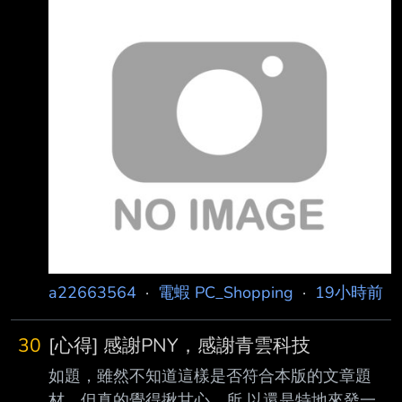
a8I55 國外Reddit論壇有網友PO文 原先購買
24G*2的記憶體套條 有一條故障一條正常 網友
按照要求寄回整套記憶體 本來美光說 可以換成3
條16GB的替代品 型號CP16G64C32U5B 總容
量一樣48GB速度更快 結果後來又寄信反悔 說消
費業務收掉庫存沒了 連這個方案也取消 只退當
初購買的原價241美金 而現在市面上同等級的
48G DDR5套條要價大概1400美金 等於只賠
17% 更無言的是
a22663564
·
電蝦 PC_Shopping
·
19小時前
30
[心得] 感謝PNY，感謝青雲科技
如題，雖然不知道這樣是否符合本版的文章題
材，但真的覺得揪甘心，所 以還是特地來發一