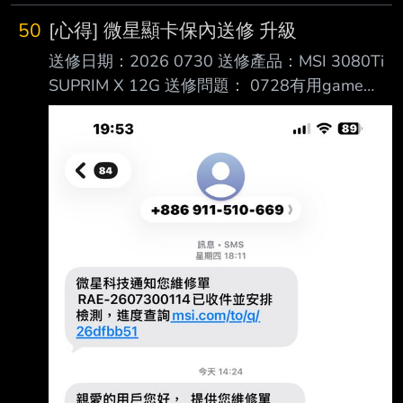
好？ 36.231.108.117 噓 pcfox: 同IP的另一隻在
50
[心得] 微星顯卡保內送修 升級
柵欄活躍www 是想來搞A板嗎?
送修日期：2026 0730 送修產品：MSI 3080Ti
36.231.108.117 說真的，我不知道這個傢伙是
SUPRIM X 12G 送修問題： 0728有用game
誰，跟我有啥仇，這麼針對我。 我確實是淡出
ready更新驅動 30號半夜使用突然開始黑屏 電
PTT很久了，廢話，小孩都兩個了，五歲了，哪
腦都有運作聲 網頁影片也 都還在播 原本想說是
還有那麼多時
螢幕線老舊了 去買一條新的 回來變成花屏 更新
好幾版驅動都還是一樣情況 本來心都涼了 顯卡
才剛漲價一波 因為這張也是在隔 壁版2023年便
宜收的 結果原來保固到2027/02 趕上末班車 原
本想說微星這幾年爭議一堆 其實也沒抱太大期
待 就先送回微星服務中心 幫我看看了 客服簡訊
回覆日期：8