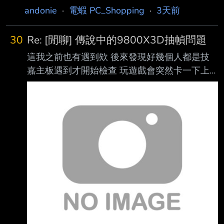
andonie
·
電蝦 PC_Shopping
·
3天前
30
Re: [閒聊] 傳說中的9800X3D抽幀問題
這我之前也有遇到欸 後來發現好幾個人都是技
嘉主板遇到才開始檢查 玩遊戲會突然卡一下上
網看以為是中9800X3D的這個問題 後來發現是
技嘉GCC引起的= = 這是什麼神級軟體 不要讓電
腦自動安裝GCC從技嘉官網抓或直接停用都可以
解決 https://i.meee.com.tw/JKPcKeG.png
https://i.meee.com.tw/OQNcsNX.png 真的不是
我亂黑阿技嘉... --