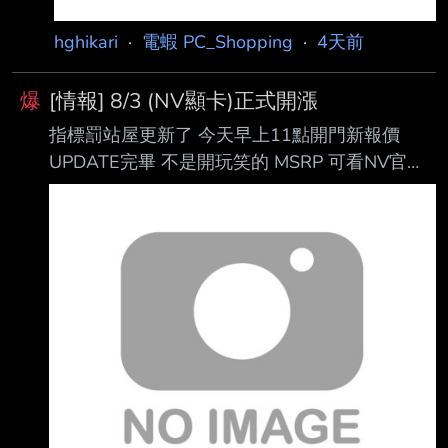
hghikari
·
電蝦 PC_Shopping
·
4天前
爆
[情報] 8/3 (NV顯卡)正式開漲
指標罰站屋更新了 今天早上11點開門新報價
UPDATE完畢 不是開玩笑的 MSRP 可看NV官網
列幾張技嘉風之力代表性MSRP定價參考就可
5050 8GB 技嘉 RTX5050 WINDFORCE OC
8G(2587MHz/20cm/雙風扇/註冊四年保),
$13490 任搭↓190 MSRP $8590 > $9990 >
13490 5060 8GB 技嘉 RTX5060 WINDFORCE
OC 8G(2512MHz/20cm/雙風扇/註冊四年),
$15990 任搭↓190 MSRP $1