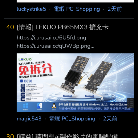
luckystrike5
·
電蝦 PC_Shopping
·
2天前
40
[情報] LEKUO PB65MX3 擴充卡
https://i.urusai.cc/6U5fd.png
https://i.urusai.cc/qUWBp.png
https://i.urusai.cc/1MPt6.png 外媒報導，終於有
中國廠商將 AMD 晶片組變成擴充卡的專案商品
化，這家 名叫「樂擴」(LEKUO) 的廠商推出了
一款名為「PB65MX3」的 PCIe 擴充卡，採用
AMD B650 系統晶片，提供 12 組擴充介面，售
價約 599 人民幣。 據《VideoCardZ》報導，這
張 LEKUO PB65MX3 擴充卡的設計理念，是
magic543
·
電蝦 PC_Shopping
·
2天前
30
[請益] 請問想ai製作影片的電腦配備