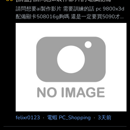
請問想要ai製作影片 需要訓練的話 pc 9800x3d
配備顯卡508016g夠嗎 還是一定要買5090才能
做ai影片？ 希望速度不要太慢 希望可以本地模
型訓練 像是能做出仙劍真人版 或活俠真人版的
程度 ----- Sent from JPTT on my Xiaomi
25053PC47G. -- 太傷身體 戒很久了 十萬左右
吧 買不起5090 那沒辦法了 謝謝 10萬應該很快
就就打掉了吧？ 跑的出像真人仙劍或真人活俠
傳這麼精緻的ai影片嗎？ 好的 謝謝 不太懂 您的
意思是組線上gpu的算力跑模型嗎
felixr0123
·
電蝦 PC_Shopping
·
3天前