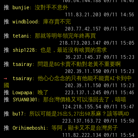
推 
bunjie
: 沒對手不意外
推 
windblood
: 庫存賣不完
推 
tetani
: 那就等明年領完年終再買
推 
ship1228
: 也是，最近沒有啥買的需求
推 
tsairay
: 問題是8G卡賣不動對老黃不重要啊
→ 
tsairay
: 他心心念念的只有他能不能賣AI卡到中
國
推 
Lowpapa
: 晚了
推 
SYUAN0301
: 那台灣價格又可以漲回去了，嘻嘻
推 
bu17
: 所以可能是26出S,27出60系麻？該等嗎XD
推 
Orihimeboshi
: 等阿，顯卡又不是台灣房子