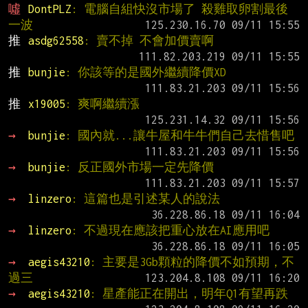
噓 
DontPLZ
: 電腦自組快沒市場了 殺雞取卵割最後
一波
推 
asdg62558
: 賣不掉 不會加價賣啊
推 
bunjie
: 你該等的是國外繼續降價XD
推 
x19005
: 爽啊繼續漲
→ 
bunjie
: 國內就...讓牛屋和牛牛們自己去惜售吧
→ 
bunjie
: 反正國外市場一定先降價
→ 
linzero
: 這篇也是引述某人的說法
→ 
linzero
: 不過現在應該把重心放在AI應用吧
→ 
aegis43210
: 主要是3Gb顆粒的降價不如預期，不
過三
→ 
aegis43210
: 星產能正在開出，明年Q1有望再跌