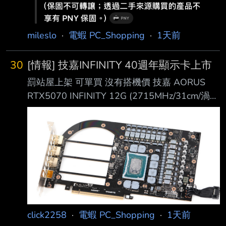
mileslo
·
電蝦 PC_Shopping
·
1天前
30
[情報] 技嘉INFINITY 40週年顯示卡上市
罰站屋上架 可單買 沒有搭機價 技嘉 AORUS
RTX5070 INFINITY 12G (2715MHz/31cm/渦流
雙風扇/註五年), $33990 技嘉 AORUS
RTX5070Ti INFINITY 16G (2670MHz/33cm/渦
流雙風扇/註五年), $47990 技嘉 AORUS
RTX5080 INFINITY 16G (2805MHz/33cm/渦流
雙風扇/註五年), $61990
https://www.aorus.com/zh-
tw/explore/events/infin
click2258
·
電蝦 PC_Shopping
·
1天前