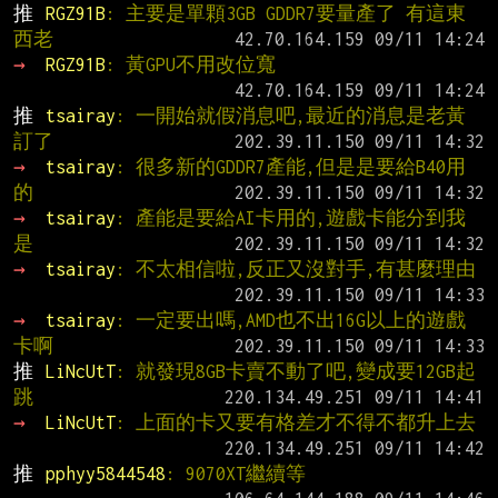
推 
RGZ91B
: 主要是單顆3GB GDDR7要量產了 有這東
西老
→ 
RGZ91B
: 黃GPU不用改位寬
推 
tsairay
: 一開始就假消息吧,最近的消息是老黃
訂了
→ 
tsairay
: 很多新的GDDR7產能,但是是要給B40用
的
→ 
tsairay
: 產能是要給AI卡用的,遊戲卡能分到我
是
→ 
tsairay
: 不太相信啦,反正又沒對手,有甚麼理由
→ 
tsairay
: 一定要出嗎,AMD也不出16G以上的遊戲
卡啊
推 
LiNcUtT
: 就發現8GB卡賣不動了吧,變成要12GB起
跳
→ 
LiNcUtT
: 上面的卡又要有格差才不得不都升上去
推 
pphyy5844548
: 9070XT繼續等