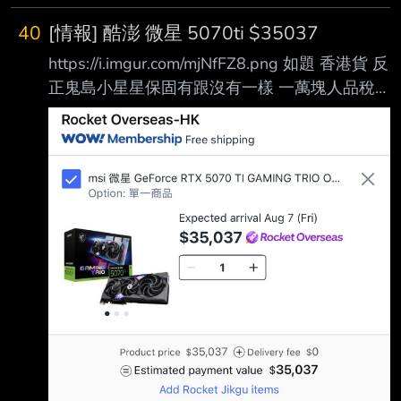
40
[情報] 酷澎 微星 5070ti $35037
https://i.imgur.com/mjNfFZ8.png 如題 香港貨 反
正鬼島小星星保固有跟沒有一樣 一萬塊人品稅
先儲值起來 有剛需裝機的能省則省吧 -- 聽說七
折是虧14000