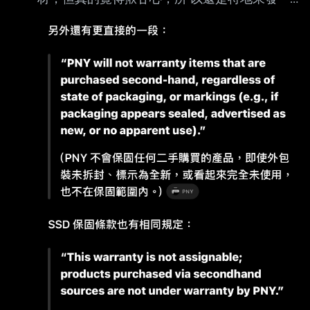
篇感謝文，但是文章包含很多過程及心裡話，有
興趣的再繼續看阿。 小弟去年大約3.4月在高雄
原價屋裝了一台高階主機， 9950X3D，64G，
9070，本來要等50系列降價，但當時觀察不能
再等， 所以就配了一張9070(而且也是店內最後
一張現貨)，想說先頂著之後換。 後來我忘記是
幾月，估摸是6、7月左右，我透過網路跟網友收
了一張PNY 5080。 這邊我必須很慚愧的說，我
真的是完全忘記了我是用甚麼途徑連絡上這個網
友的。 我事後找