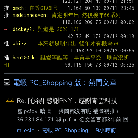
推 
smch
: 在等GTA6吧
推 
madeinheaven
: 肯定明年出 然後後年60系列
→ 
dickey2
: 難道是 2026 1/1
推 
whizz
:   本來就是明年出 後年才有機會60
推 
ben100rk
: 誰愛等誰等，早買早享受，晚買沒折
扣
💻
電蝦 PC_Shopping 版：熱門文章
44
Re: [心得] 感謝PNY，感謝青雲科技
噓 pcfox: 嘻嘻 一張圖都沒有呢 補圖補推:)
36.231.84.171 噓 pcfox: 發文留言都3年前 回歸
就來一篇怪怪感謝文？ 36.231.84.171 噓
mileslo
·
電蝦 PC_Shopping
·
9小時前
pcfox: https://imgur.com/y10OPPl 喔？記性不