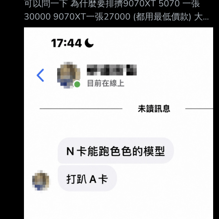
可以問一下 為什麼要排擠9070XT 5070 一張
30000 9070XT一張27000 (都用最低價款) 大多
遊戲9070XT實測表現 比5070高10~20% 當然
也或許DLSS支援的遊戲比FSR 4.1多一些 但是
9070XT 每張都不用綁機 購物平台也都能直接下
單 但是供應還是很充裕? : 指標罰站屋更新了 : 今
天早上11點開門新報價 UPDATE完畢 不是開玩
笑的 : MSRP 可看NV官網 --