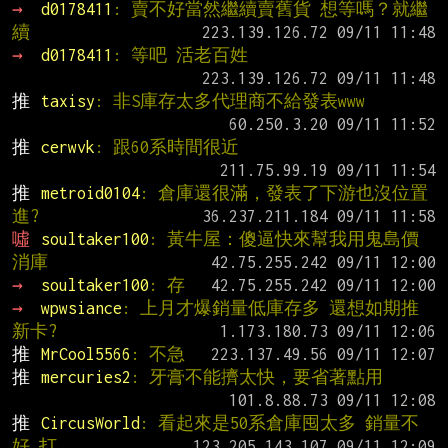
→ 
d0178411
: 賣不好當然繼續賣舊貨 想等嗎？就繼
續
→ 
d0178411
: 等吧 活老百姓
推 
taxisy
: 非S庫存太多代理商不給發表www
推 
cerwvk
: 跟60系時間很近
推 
metroid0104
: 倉庫還很滿，發表了下游也沒位置
進?
噓 
soultaker100
: 黃牛屋：傻逼快來幫我用鬼島價
消庫
→ 
soultaker100
: 存
→ 
wpwsiance
: 上月才爆銷量低庫存多 還想如期推
新卡?
推 
MrCool5566
: 不急
推 
mercuries2
: 牙膏不能擠太快，要省著點用
推 
CircusWorld
: 看起來是50系倉庫囤太多 銷量不
好 打