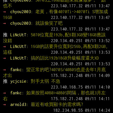
推 
chyou2003
: 5070S上18GB聽起來就像做夢，一點
也不
→ 
chyou2003
: 老黃，有像4070Ti->4070Ti S增加成
16GB
→ 
chyou2003
: 就該偷笑了吧
推 
LiNcUtT
: 5070位寬是192b,配6顆3GB變18GB應該
沒錯
→ 
LiNcUtT
: 16GB的話要升位寬到256b,再配8顆2GB,
這樣
→ 
LiNcUtT
: 搞的話比192b18GB升級幅度還大XD
→ 
fankc
: 蠻正常的吧?4070S/4080S也是去年1月底
才出
推 
ycjcsie
: 對手太弱 不急
→ 
fankc
: 如果按照4080>4080S間隔，那也就3月左
右
→ 
arnold3
: 最近有啥買顯卡的需求嗎?