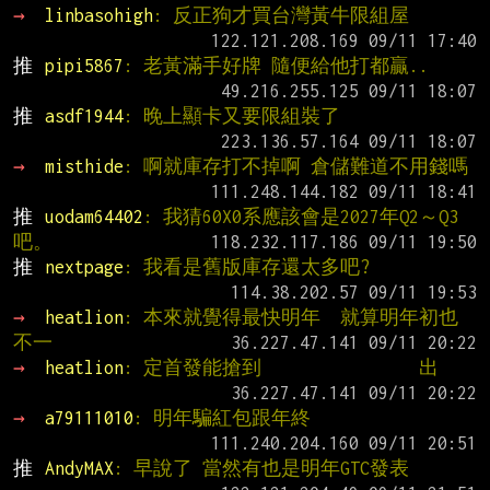
→ 
linbasohigh
: 反正狗才買台灣黃牛限組屋
推 
pipi5867
: 老黃滿手好牌 隨便給他打都贏..
推 
asdf1944
: 晚上顯卡又要限組裝了
→ 
misthide
: 啊就庫存打不掉啊 倉儲難道不用錢嗎
推 
uodam64402
: 我猜60X0系應該會是2027年Q2～Q3
吧。
推 
nextpage
: 我看是舊版庫存還太多吧?
→ 
heatlion
: 本來就覺得最快明年  就算明年初也
不一
→ 
heatlion
: 定首發能搶到                出
→ 
a79111010
: 明年騙紅包跟年終
推 
AndyMAX
: 早說了 當然有也是明年GTC發表