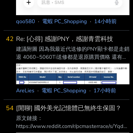
qoo580
·
電蝦 PC_Shopping
·
14小時前
42
Re: [心得] 感謝PNY，感謝青雲科技
建議附圖 因為我最近代送修的PNY顯卡都是走銷
退 4060~5060Ti送修都是退原購買價格 還有送
修5080因為風扇不轉 結果背板有刮傷 被判人損
的 最後還是請通路去吵 才又改維修
https://i.imgur.com/rAn3Zqb.jpeg
https://i.imgur.com/j78J4oC.jpeg
AreLies
·
電蝦 PC_Shopping
·
17小時前
https://i.imgur.com/vXXQ0lb.jpeg
https://i.imgur.com/Gbu7908.jpeg
54
[閒聊] 國外美光記憶體已無終生保固？
https://i.imgur.com/S5ZEDW8.jpe
原文鏈接：
https://www.reddit.com/r/pcmasterrace/s/Yqdv4