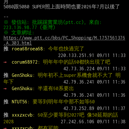
月

5080跟5080 SUPER照上面時間也要2026年7月以後了

※ 發信站: 批踢踢實業坊(ptt.cc), 來自: 
※ 文章網址: 
https://www.ptt.cc/bbs/PC_Shopping/M.1757561376
.A.303.html
推 
roea68roea68
: 今年也快過完了
→ 
corum68972
: 明年年中的話60都快出現了吧
推 
GenShoku
: 明年初不上super系機會就不大了 明
年下
→ 
GenShoku
: 半還有60系要出
推 
NTUT56
: 要等到明年年中那不如等60
推 
xxxzxcvb
: 60至少要等到2027吧 像50延期的話
2028
→ 
xxxzxcvb
: 都有可能