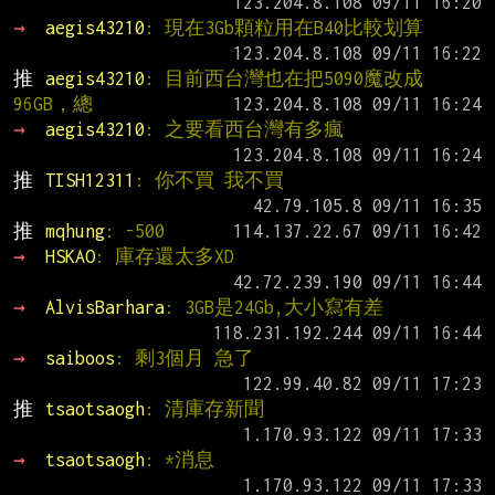
→ 
aegis43210
: 現在3Gb顆粒用在B40比較划算
推 
aegis43210
: 目前西台灣也在把5090魔改成
96GB，總
→ 
aegis43210
: 之要看西台灣有多瘋
推 
TISH12311
: 你不買 我不買
推 
mqhung
: -500
→ 
HSKAO
: 庫存還太多XD
→ 
AlvisBarhara
: 3GB是24Gb,大小寫有差
→ 
saiboos
: 剩3個月 急了
推 
tsaotsaogh
: 清庫存新聞
→ 
tsaotsaogh
: *消息