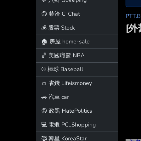
😊 希洽 C_Chat
PTT.
[外
💰 股票 Stock
🏠 房屋 home-sale
🏀 美國職籃 NBA
⚾ 棒球 Baseball
👛 省錢 Lifeismoney
🚗 汽車 car
😡 政黑 HatePolitics
💻 電蝦 PC_Shopping
🥰 韓星 KoreaStar