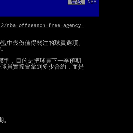
看板
NBA
Mute
?
12/nba-offseason-free-agency-
開始前，聯盟中幾份值得關注的球員選項、

。

員價值模型，目的是把球員下一季預期

球員實際會拿到多少合約，而是

期。
