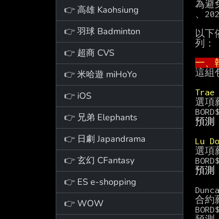
為避
👉 高雄 Kaohsiung
、20
👉 羽球 Badminton
以下依
列：

👉 超商 CVS
一、
這組
👉 米哈遊 miHoYo
Trae
👉 iOS
選項薪
👉 兄弟 Elephants
預測
👉 日劇 Japandrama
Lu D
選項薪
👉 玄幻 CFantasy
預測
👉 ES e-shopping
Dunca
合約薪
👉 WOW
BORD