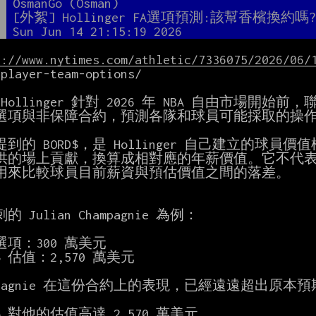
者
OsmanGo (Osman)
題
[外絮] Hollinger FA選項預測:該幫香檳換約嗎
間
Sun Jun 14 21:15:19 2026
s://www.nytimes.com/athletic/7336075/2026/06/
player-team-options/

n Hollinger 針對 2026 年 NBA 自由市場
選項與非保障合約，預測各隊和球員可能採取的操作
到的 BORD$，是 Hollinger 自己建立的球
供的場上貢獻，換算成相對應的年薪價值。它不代表
用來比較球員目前薪資與預估價值之間的落差。

 Julian Champagnie 為例：

項：300 萬美元

D$ 估值：2,570 萬美元

mpagnie 在這份合約上的表現，已經遠遠超出原本預
D$ 對他的估值高達 2,570 萬美元。
