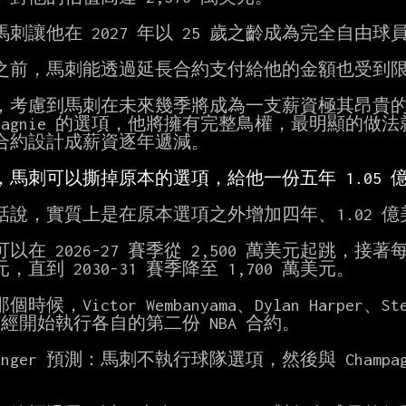
馬刺讓他在 2027 年以 25 歲之齡成為完全自由
之前，馬刺能透過延長合約支付給他的金額也受到限
，考慮到馬刺在未來幾季將成為一支薪資極其昂貴的
ampagnie 的選項，他將擁有完整鳥權，最明顯的做
合約設計成薪資逐年遞減。

，馬刺可以撕掉原本的選項，給他一份五年 1.05 
話說，實質上是在原本選項之外增加四年、1.02 億
以在 2026-27 賽季從 2,500 萬美元起跳，接著
，直到 2030-31 賽季降至 1,700 萬美元。

時候，Victor Wembanyama、Dylan Harper、Steph
linger 預測：馬刺不執行球隊選項，然後與 Champa