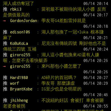
湖人成功奪冠了
推 
rbki3       
: 當初最不被期待的湖人小醬 反而
是價值最高的
→ 
GordonJordan
: 學友哥G4差點雷掉就是
推 
edison106   
: 湖人那包換了一冠+luka 根本賺
麻了
推 
KoBuKoLa    
: 尼克沒有傳統四號 剛好他也不是
傳統三四號 互補
推 
giroro255   
: 湖人這小醬包換來AD還有人嫌
喔，怎麼不去看快艇弄
→ 
giroro255   
: 來PG那包小醬怎麼了
推 
Hard1980    
: AD碎片的首冠嗎？
推 
worf        
: 學友哥 那麼謙虛
推 
BryantKobe  
: IG至少也是全明星的
推 
jhihheng    
: 不說紐約好話 會被打 車會被砸 
老婆會被拐