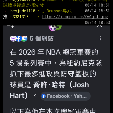
試幾場後還是擺先發
→ 
heyjude1118 
: 。Brunson専武
推 
s3381313    
: 
https://i.mopix.cc/Ow1jnI.jpg