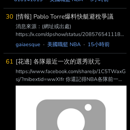
@BrettSiegelNBA on where things stand right
now with Jalen Duren and the Pistons: "There's
30
[情報] Pablo Torre爆料快艇避稅爭議
been zero progress... They don't view him as a
消息來源：(網址或出處)
max-level guy... and
https://x.com/dpshow/status/2085765411182
977164 內容： "I think there's a very real
gaiaesque
·
美國職籃 NBA
·
15小時前
chance that Steve Ballmer emerges relatively
unscathed." - @PabloTorre on the possible
61
[花邊] 各隊最近一次的選秀狀元
fallout from the Kawhi Leonard situation. Dan
https://www.facebook.com/share/p/1C5TWaxG
Patrick:Any chance Steve Bal
sj/?mibextid=wwXIfr 你還記得NBA各隊前一次
的選秀狀元是誰嗎？
https://i.verb.tw/581F6Uof.jpg 原來還有六隊沒
拿過狀元 --