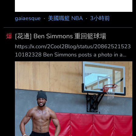
gaiaesque
·
美國職籃 NBA
·
3小時前
爆
[花邊] Ben Simmons 重回籃球場
https://x.com/2Cool2Blog/status/20862521523
10182328 Ben Simmons posts a photo in a
basketball gym & says he’s ready for wherever
this goes Ben Simmons 更新個人社群，重新回
到籃球場 文中寫道對於以往高峰、低谷、時光和
教訓都全然接受，並表示這塑造了現今的自己 最
後他也表示準備好迎接未來的發展
https://pbs.twimg.com/media/HPPbRq