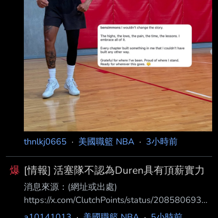
thnlkj0665
·
美國職籃 NBA
·
3小時前
爆
[情報] 活塞隊不認為Duren具有頂薪實力
消息來源：(網址或出處)
https://x.com/ClutchPoints/status/20858069343
81490657 內容： ClutchPoints NBA Insider
a10141013
·
美國職籃 NBA
·
5小時前