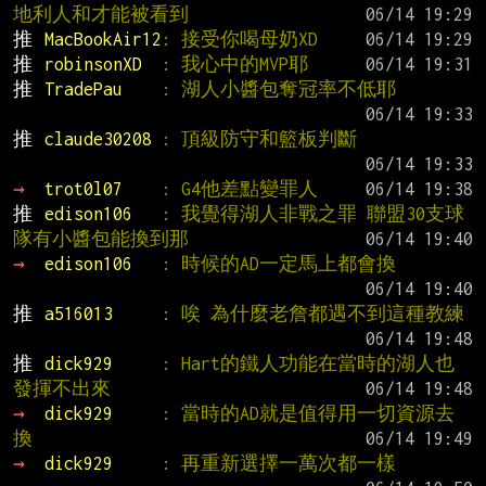
地利人和才能被看到
推 
MacBookAir12
: 接受你喝母奶XD
推 
robinsonXD  
: 我心中的MVP耶
推 
TradePau    
: 湖人小醬包奪冠率不低耶
推 
claude30208 
: 頂級防守和籃板判斷
→ 
trot0l07    
: G4他差點變罪人
推 
edison106   
: 我覺得湖人非戰之罪 聯盟30支球
隊有小醬包能換到那
→ 
edison106   
: 時候的AD一定馬上都會換
推 
a516013     
: 唉 為什麼老詹都遇不到這種教練
推 
dick929     
: Hart的鐵人功能在當時的湖人也
發揮不出來
→ 
dick929     
: 當時的AD就是值得用一切資源去
換
→ 
dick929     
: 再重新選擇一萬次都一樣