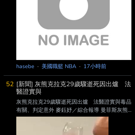
時，她說： 「我覺得我們像是看著 Zion 長大
的， 我們在他 19 歲時就選了他進來。 現在他
更成熟了， 有乖乖吃
hasebe
·
美國職籃 NBA
·
17小時前
52
[新聞] 灰熊克拉克29歲驟逝死因出爐 法
醫證實與
灰熊克拉克29歲驟逝死因出爐 法醫證實與毒品
有關、判定意外 麥鈺妤／綜合報導 曼菲斯灰熊
前鋒克拉克（Brandon Clarke）今年5月驟逝，
享年29歲，震驚NBA。時隔近3個 月，洛杉磯郡
法醫辦公室公布死因調查結果，確認克拉克死於