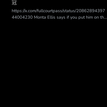
8月7日，Los Angeles Lakers（洛杉磯湖人）官
冠
方微博發布“隊史偉大雙人組”主 題盤點。配文稱
https://x.com/fullcourtpass/status/20862894397
“有些組合靠時間沉澱經典，有些組合以冠軍鑄
44004230 Monta Ellis says if you put him on the
就傳奇”，依次羅列了 M agic Johnson
Championship Warriors teams instead of St eph
Curry there would have been no difference
Monta Ellis 表示，如果把他放到奪冠的勇士取代
Steph Curry，結果不會有任何不同。 “If you
switched me a