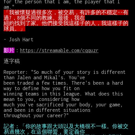
for the person that I am, the player that I 
「我被懷疑過很多次，被交易，有許多的不穩定--有
紐約找到了家。他們接受我這樣子的人，我這樣子的
球員。」
- Josh Hart

影片
：
https://streamable.com/cqquzr
逐字稿

Reporter: "So much of your story is different 
than Jalen and Mikal's. You've

been traded a few times. There's been a hard 
way to define how you fit on

winning teams in this league. What does this 
mean to you, considering how

much you've sacrificed your body, your game, 
and been in different situations

throughout your career?"

記者：「你的故事跟大頭以及大橋很不一樣。你被交