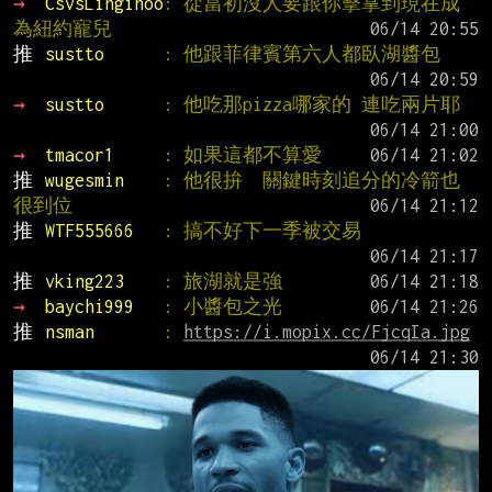
→ 
CsvsLinginoo
: 從當初沒人要跟你擊掌到現在成
為紐約寵兒
推 
sustto      
: 他跟菲律賓第六人都臥湖醬包
→ 
sustto      
: 他吃那pizza哪家的 連吃兩片耶
→ 
tmacor1     
: 如果這都不算愛
推 
wugesmin    
: 他很拚  關鍵時刻追分的冷箭也
很到位
推 
WTF555666   
: 搞不好下一季被交易
推 
vking223    
: 旅湖就是強
→ 
baychi999   
: 小醬包之光
推 
nsman       
: 
https://i.mopix.cc/FjcqIa.jpg