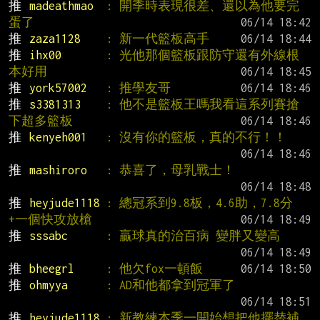
推 
madeathmao  
: 開季時表現很差、還以為他要完
蛋了
推 
zaza1128    
: 新一代籃板高手
推 
ihx00       
: 光他那個籃板跟防守還有外線根
本好用
推 
york57002   
: 推學友哥
推 
s3381313    
: 他不是籃板王嗎我看這系列賽搶
下超多籃板
推 
kenyeh001   
: 沒有你的籃板，真的不行！！
推 
mashiroro   
: 恭喜了，母乳戰士！
推 
heyjude1118 
: 總冠系到9.8板，4.6助，7.8分
+一個快攻放槍
推 
sssabc      
: 贏球真的治百病 變胖又變高
推 
bheegrl     
: 他欠fox一頓飯
推 
ohmyya      
: AD和他都拿到冠軍了
推 
heyjude1118 
: 新教練本季一開始想把他擺替補,