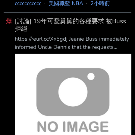
ccccccccccc
·
美國職籃 NBA
·
2小時前
爆
[討論] 19年可愛舅舅的各種要求 被Buss
拒絕
https://reurl.cc/Xx5gdj Jeanie Buss immediately
informed Uncle Dennis that the requests
breached league rules and salary cap
regulations. During Kawhi Leonard's 2019 free
agency, his uncle and advisor, Dennis
Robertson, reportedly asked then-Lakers
owner