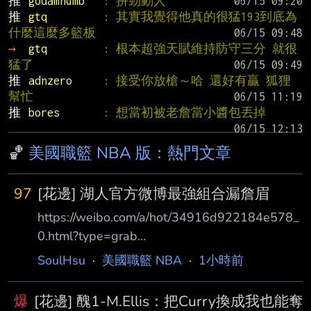
推 
godamnumb   
: 拼勁動人
推 
gtq         
: 其實我覺得他真的很猛193到底為
什麼這麼多籃板
→ 
gtq         
: 根本超強天賦維持防守三分 就很
猛了
推 
adnzero     
: 接受你放槍～哈 還好有贏 狐狸
幫忙
推 
bores       
: 想當初被老詹當小醬包丟掉
🏀
美國職籃 NBA 版：熱門文章
97
[花邊] 湖人官方微博最強組合漏詹眉
https://weibo.com/a/hot/34916d922184e578_
0.html?type=grab
https://www.facebook.com/share/p/1Af7euCY4
SoulHsu
·
美國職籃 NBA
·
1小時前
4/?mibextid=wwXIfr 湖人官方宣傳除名詹眉，
奪第17冠雙人組被跳過，詹姆斯8年1冠 2026年
爆
[花邊] 醜1-M.Ellis：把Curry換成我也能奪