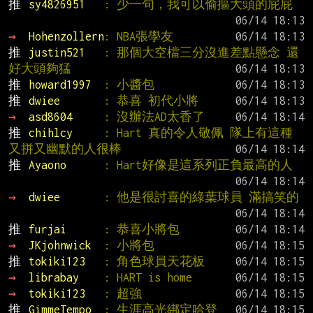
推 
sy4826951   
: 少一句，我可以偷摳大頭的屁屁
→ 
Hohenzollern
: NBA張學友
推 
justin521   
: 那個大空檔三分沒進差點懸念 還
好大頭夠猛
推 
howard1997  
: 小醬包
推 
dwiee       
: 恭喜 初代小將
→ 
asd8604     
: 沒辦法AD太香了
推 
chihlcy     
: Hart 真的令人敬佩 隊上有這種
又拼又幽默的人很棒
推 
Ayaono      
: Hart好像是這系列正負最高的人
→ 
dwiee       
: 他是很討喜的綠葉球員 滿搞笑的
推 
furjai      
: 恭喜小將包
→ 
JKjohnwick  
: 小將包
推 
tokiki123   
: 角色球員天花板
→ 
librabay    
: HART is home
→ 
tokiki123   
: 超強
推 
GimmeTempo  
: 生涯高光綁定哈登