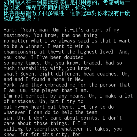
如何融入在一個贏球球隊裡是很困難的。考慮到這一
比賽跟身體做了很多犧牲，這個冠軍對你來說有什麼
樣的意義呢？」
Hart: "Yeah, man. Um, it—it's a part of my 
testimony. You know, the one thing

no matter what I've always said is that I want 
to be a winner. I want to win a

championship at the—at the highest level. And, 
you know, I—I've been doubted

so many times. Um, you know, traded, had so 
much instability with, you know,

what? Seven, eight different head coaches. Um, 
and—and I found a home in New

York. And they embraced me for the person that 
I am, um, the player that I am.

I'm not perfect, by any means. Um, I make a lot 
of mistakes. Uh, but I try to

put my—my heart out there. I—I try to do 
whatever I can do to help the team

win. Uh, I don't care about points. I don't 
care about those things. I—I'm

willing to sacrifice whatever it takes, you 
know, for—for this city, for
