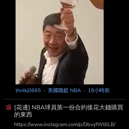
海洛因與古柯鹼共同作用， 死亡方式則被判定
為「意外」。 克拉克於5月11日晚間被發現倒臥
在洛杉磯聖費爾南多谷一處住宅的臥室內，當救
護人員 抵達現場時已失去生命跡象，隨後當場
宣告死亡。根據當時美國媒體報導，現場曾發現
毒 品，但警方並未發現涉及他殺的跡象。 克拉
克的驟逝當時震撼N
thnlkj0665
·
美國職籃 NBA
·
18小時前
爆
[花邊] NBA球員第一份合約後花大錢購買
的東西
https://www.instagram.com/p/DbvyfWtlILB/