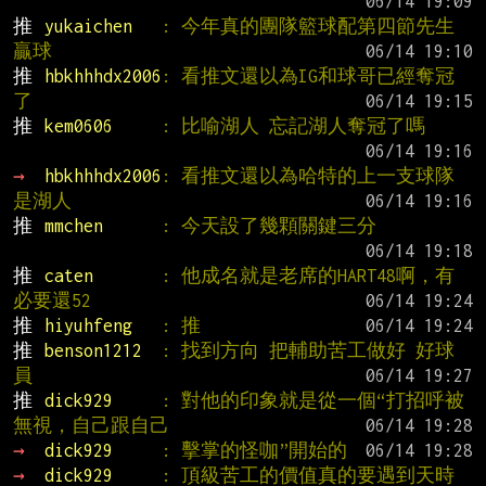
推 
yukaichen   
: 今年真的團隊籃球配第四節先生
贏球
推 
hbkhhhdx2006
: 看推文還以為IG和球哥已經奪冠
了
推 
kem0606     
: 比喻湖人 忘記湖人奪冠了嗎
→ 
hbkhhhdx2006
: 看推文還以為哈特的上一支球隊
是湖人
推 
mmchen      
: 今天設了幾顆關鍵三分
推 
caten       
: 他成名就是老席的HART48啊，有
必要還52
推 
hiyuhfeng   
: 推
推 
benson1212  
: 找到方向 把輔助苦工做好 好球
員
推 
dick929     
: 對他的印象就是從一個“打招呼被
無視，自己跟自己
→ 
dick929     
: 擊掌的怪咖”開始的
→ 
dick929     
: 頂級苦工的價值真的要遇到天時