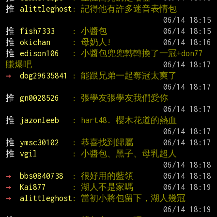
推 
alittleghost
: 記得他有許多迷音表情包
推 
fish7333    
: 小醬包
推 
okichan     
: 母奶人!
推 
edison106   
: 小醬包兜兜轉轉換了一冠+don77 
賺爆吧
→ 
dog29635841 
: 能跟兄弟一起奪冠太爽了
推 
gn0028526   
: 張學友張學友我們愛你
推 
jazonleeb   
: hart48. 櫻木花道的熱血
推 
ymsc30102   
: 恭喜找到歸屬
推 
vgil        
: 小醬包、黑子、母乳超人
→ 
bbs0840738  
: 很好用的藍領
→ 
Kai877      
: 湖人不是家嗎
→ 
alittleghost
: 當初小將包留下，湖人幾冠