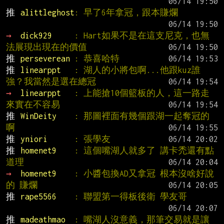
推 
alittleghost
: 早了6年拿冠，跟本賺爛
→ 
dick929     
: Hart如果不是在這支尼克，也無
法展現出現在的價值
推 
perseverean 
: 恭喜哈特
推 
linearppt   
: 湖人的小將包啊...他跟kuz誰
強？我當然是選在總冠
→ 
linearppt   
: 上能搶10個籃板的人，這一路走
來實在不容易
推 
WinDeity    
: 那圖裡面有幾個跟湖一起奪冠的
啊
推 
yniori      
: 張學友
推 
homenet9    
: 這個嘴湖人就多了 講卡禿還有點
道理
→ 
homenet9    
: 小醬包換AD又拿冠 根本沒啥好說
的 賺爛
推 
rape5566    
: 聯盟第一得板後衛 學友哥
推 
madeathmao  
: 嘴湖人沒意義，那筆交易就是讓