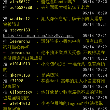
推 
alex80327   
: 醬包含Randle嗎？
推 
xo45527788  
: 去年還跟大橋氣氛了老席
推 
weather12   
: 湖人像休息站，牌子不夠大遲早
會被請走
推 
steven183   
: 
https://i.imgur.com/lukzMvV.jpeg
推 
leevarchu   
: 還好許多小醬包中有一個有出息 
我好擔心你AD
→ 
leevarchu   
: 他不務正業成天受傷 不曉得現在
是健康還是出戰成疑
推 
a10141013   
: 小將包0冠吧 一堆綠葉 沒有夠頂
的
推 
skery3188   
: 兄弟籃球
推 
f77928      
: 恭喜Hart 當年的湖人小醬還有誰
沒奪冠？
推 
Gilbertsky  
: 他好像是少數老席操不壞的球員 
也是滿特別的
→ 
a10141013   
: 小將包最強的Ingram也無法帶隊
衝擊冠軍