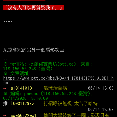
「沒有人可以再質疑我了。」
----

尼克奪冠的另外一個隱形功臣

※ 發信站: 批踢踢實業坊(ptt.cc), 來自: 
※ 文章網址: 
https://www.ptt.cc/bbs/NBA/M.1781431759.A.DD1.h
tml
→ 
a10141013   
: 贏球治百病
※ 編輯: pneumo (118.150.55.248 臺灣), 
推 
l00011799z  
: 打招呼被無視 太苦了哈特
→ 
wwe50222ex1 
: 離開大學後繞了一圈，發現只有