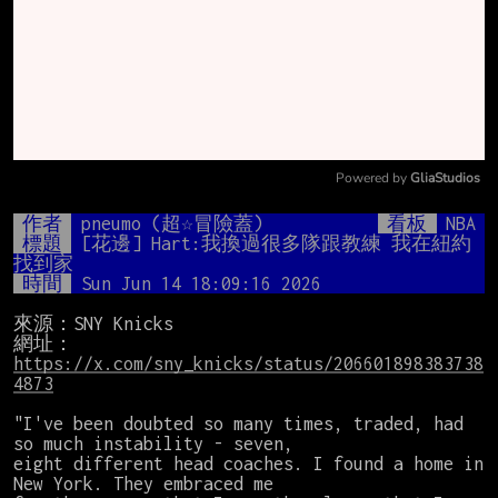
Powered by 
GliaStudios
Mute
作者
pneumo (超☆冒險蓋)
看板
NBA
標題
[花邊] Hart:我換過很多隊跟教練 我在紐約
找到家
時間
Sun Jun 14 18:09:16 2026
來源：SNY Knicks

網址：
https://x.com/sny_knicks/status/206601898383738
4873
"I've been doubted so many times, traded, had 
so much instability - seven,

eight different head coaches. I found a home in 
New York. They embraced me
