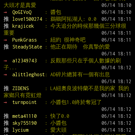
大頭才是真愛
→ 
QoGIVoQ     
: 醬包
推 
love1500274 
: 鵜鶘阿拓湖人: 0.0
推 
krajicek    
: 今天追分的時候那幾個三分球很
重要
→ 
PunkGrass   
: 紐約 很神奇吧
推 
SteadyState 
: 他正在期待  你真摯的愛
→ 
a12349743   
: 反觀那些只在乎個人數據的刷
子...
→ 
alittleghost
: AD碎片總算有一個有出息
推 
ZIDENS      
: LA紐奧良波特蘭不是我的家 我的
家鄉只有霓虹燈
→ 
turnpoint   
: 小醬包1.0終於奪冠了
推 
meta41110   
: 快了0.0
推 
sky755190   
: 小醬包
推 
lycium      
: 愛大頭