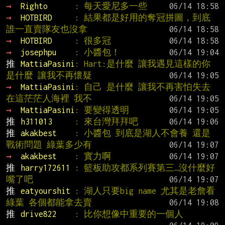
→ 
Righto      
: 每天愛尼多一些
→ 
HOTBIRD     
: 結果都是好用的奪冠拼圖，到底
誰一直賣隊友也沒拿
→ 
HOTBIRD     
: 很多冠
→ 
josephpu    
: 小醬包！
推 
MattiaPasini
: Hart:是什麼 讓我遇見這樣的你 
是什麼 讓我不再懷疑
→ 
MattiaPasini
: 自己 是什麼 讓我不再害怕失去 
在這茫茫人海裡 我不
→ 
MattiaPasini
: 要變得透明
推 
h311013     
: 來台灣拜拜吧
推 
akakbest    
: 小醬包 到底是湖人不會養 還是
戰術問題 綠葉多少有
→ 
akakbest    
: 實力啊
推 
harry172611 
: 籃板助攻都系列賽第三…沒什麼好
嘴了吧
推 
eatyourshit 
: 湖人只要big name 尤其是老詹看
綠葉 各個都能拿去賣
推 
drive822    
: 比你想像中重要的一個人