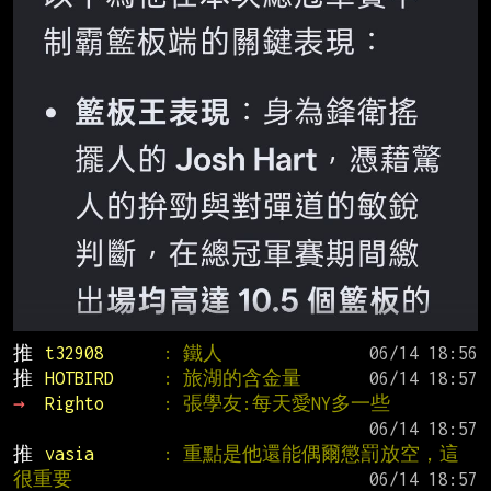
推 
t32908      
: 鐵人
推 
HOTBIRD     
: 旅湖的含金量
→ 
Righto      
: 張學友:每天愛NY多一些
推 
vasia       
: 重點是他還能偶爾懲罰放空，這
很重要