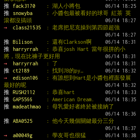
推 
fack3170    
: 湖人小將包
推 
snowyba     
: 小醬包最被看好的球哥 紅茶 英
滾都沒搞頭
→ 
class21535  
: 老席把尼克操到第四節超強
推 
Bilison     
: 還有Clarkson啊
推 
harryrrah   
: 恭喜josh Hart 當年很拼的小
將，現在比褲子更好用
→ 
harryrrah   
: 了
推 
ct2189      
: 找到JB的py…
→ 
edison106   
: 有誰想到Hart是小醬包裡面發展
最好的呢
推 
RUSH2112    
: 恭喜hart
推 
GAP5566     
: American Dream.
推 
madeathmao  
: 母乳愛好者終於被接納了
推 
ABA0525     
: 他今天幾個關鍵最分三分
→ 
a00049g     
: 學友哥也很猛