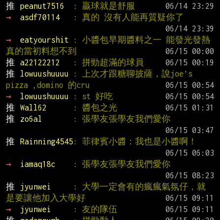
推 
peanut7516  
: 贏球就是舒服
→ 
asdf70114   
: 真的 沒有人能再質疑你了
→ 
eatyourshit 
: 小醬包早期醬料之一 能發光發熱
真的當初料想不到
推 
a22122212   
: 拼勁超滿的球員
推 
lowuushuuuu 
: 上次才跟糖聊披薩，說joe’s 
pizza ,domino 的cru
→ 
lowuushuuuu 
: st 好吃
推 
Wall62      
: 醬包之光
推 
zo6al       
: 張學友張學友我們愛你
推 
Rainning4545
: 菲律賓小醬：我也是小醬啊！
→ 
iamaq18c    
: 張學友張學友我們愛你
推 
jyunwei     
: 大學一定會有的瘋瘋氣氛仔，就
是要讓他加入大學好
→ 
jyunwei     
: 友的隊伍