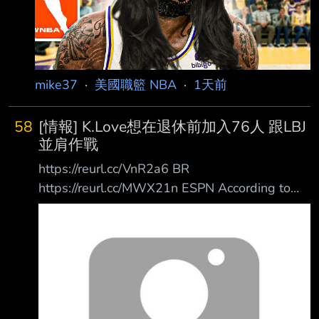
mike37
·
美國職籃 NBA
·
1天前
58
[情報] K.Love想在退休前加入76人 跟LBJ
並肩作戰
https://reurl.cc/VnR2a6 BR
https://reurl.cc/MWX21n ESPN According to
ESPN's Dave McMenamin, Love has "interest"
in playing with James again and his agent has
had contact with Philadelphia 76ers officials
despite their roster already being at the
maximum 1