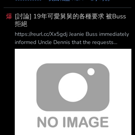
爆
[討論] 19年可愛舅舅的各種要求 被Buss
拒絕
https://reurl.cc/Xx5gdj Jeanie Buss immediately
informed Uncle Dennis that the requests
breached league rules and salary cap
regulations. During Kawhi Leonard's 2019 free
agency, his uncle and advisor, Dennis
Robertson, reportedly asked then-Lakers
owner