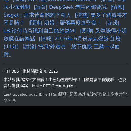
大小保機制
[請益] DeepSeek 老闆內部會議
[情報]
Siegel：追求苦命的剩下湖人
[請益] 要多了解股票才
不是賭？
[閒聊] 朗報！羅傑再度進監獄！
[花邊]
LBJ談何時意識到自己能超越MJ
[閒聊] 叉燒覺得小明
劍魔在講幹話
[情報] 2026年 6月份景氣燈號 紅燈
(41分)
[討論] 快訊/外送員「放下仇恨 三黨一起面
對」
PTT.BEST 批踢踢爆文 © 2026
本站與批踢踢官方無關！由粉絲整理製作！目標是讓年輕族群，也能
容易逛批踢踢！Make PTT Great Again！
Last updated post:
[biker] Re: [閒聊] 是因為速克達變強路上檔車才變
少的嗎
Last updated at: 2026-08-09 14:33:17