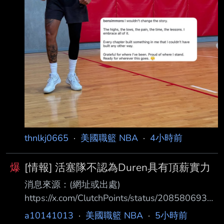
thnlkj0665
·
美國職籃 NBA
·
4小時前
爆
[情報] 活塞隊不認為Duren具有頂薪實力
消息來源：(網址或出處)
https://x.com/ClutchPoints/status/20858069343
81490657 內容： ClutchPoints NBA Insider
a10141013
·
美國職籃 NBA
·
5小時前