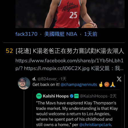
經要追溯到2024年5月了，先前西蒙斯受訪時曾
透露正準備重返NBA， 近日他在社群上傳一則
限時動態，引發眾人對他下一站的猜測。 西蒙
斯突曬詹姆斯球鞋 被解讀「示好老東家」 西
fack3170
·
美國職籃 NBA
·
1天前
蒙斯日前在
52
[花邊] K湯老爸正在努力嘗試勸K湯去湖人
https://www.facebook.com/share/p/1Yb5hLbh1
p/? https://i.mopix.cc/l06C2X.jpg K湯父親：我
正在努力招募克萊去湖人 --