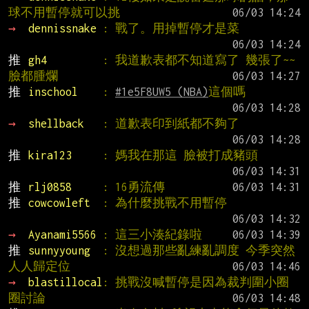
球不用暫停就可以挑
→ 
dennissnake 
: 戰了。用掉暫停才是菜
推 
gh4         
: 我道歉表都不知道寫了 幾張了~~
臉都腫爛
推 
inschool    
: 
#1e5F8UW5 (NBA)
這個嗎
→ 
shellback   
: 道歉表印到紙都不夠了
推 
kira123     
: 媽我在那這 臉被打成豬頭
推 
rlj0858     
: 16勇流傳
推 
cowcowleft  
: 為什麼挑戰不用暫停
→ 
Ayanami5566 
: 這三小湊紀錄啦
推 
sunnyyoung  
: 沒想過那些亂練亂調度 今季突然
人人歸定位
→ 
blastillocal
: 挑戰沒喊暫停是因為裁判圍小圈
圈討論