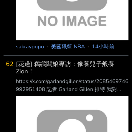
sakraypopo
·
美國職籃 NBA
·
14小時前
62
[花邊] 鵜鶘闆娘專訪：像養兒子般養
Zion！
https://x.com/garlandgillen/status/2085469746
992951408 記者 Garland Gillen 推特 我對
Gayle Benson 女士(鵜鶘闆娘)專訪時， 與她詢
問關於 Jamahl Mosley 時表示： 「我認為
Jamahl 能扭轉現況， 球員都敬重他，他也敬重
著 Joe (Dumars)。」 談到 Zion Williamson
時，她說： 「我覺得我們像是看著 Zion 長大