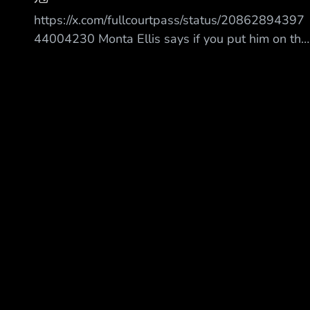
方微博發布“隊史偉大雙人組”主 題盤點。配文稱
https://x.com/fullcourtpass/status/20862894397
“有些組合靠時間沉澱經典，有些組合以冠軍鑄
44004230 Monta Ellis says if you put him on the
就傳奇”，依次羅列了 M agic Johnson
Championship Warriors teams instead of St eph
Curry there would have been no difference
Monta Ellis 表示，如果把他放到奪冠的勇士取代
Steph Curry，結果不會有任何不同。 “If you
switched me a