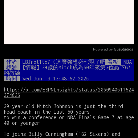
Powered by 
GliaStudios
Mute
作者
LBJnot1to7 (這麼強想必七冠了吧)
看板
NBA
標題
[情報] 39歲的Mitch成為50年來第3位贏下G7
的教練
時間
Wed Jun  3 13:48:52 2026
https://x.com/ESPNInsights/status/2060940611524
374636
39-year-old Mitch Johnson is just the third 
head coach in the last 50 years

to win a conference or NBA Finals Game 7 at age 
40 or younger.

He joins Billy Cunningham ('82 Sixers) and 