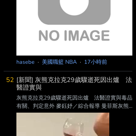
的， 我們在他 19 歲時就選了他進來。 現在他
更成熟了， 有乖乖吃
hasebe
·
美國職籃 NBA
·
17小時前
52
[新聞] 灰熊克拉克29歲驟逝死因出爐 法
醫證實與
灰熊克拉克29歲驟逝死因出爐 法醫證實與毒品
有關、判定意外 麥鈺妤／綜合報導 曼菲斯灰熊
前鋒克拉克（Brandon Clarke）今年5月驟逝，
享年29歲，震驚NBA。時隔近3個 月，洛杉磯郡
法醫辦公室公布死因調查結果，確認克拉克死於