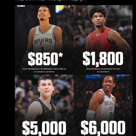
https://i.mopix.cc/6sHNIU.jpg Just a few of the
big purchases NBA players spent their money
on after signing their first contract NBA球員在
簽下人生第一份合約後，花大錢購買的幾樣東西
1. Victor Wembanyama：樂高《星際