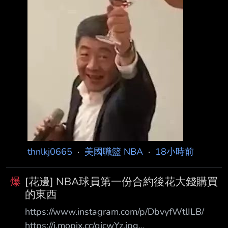
海洛因與古柯鹼共同作用， 死亡方式則被判定
為「意外」。 克拉克於5月11日晚間被發現倒臥
在洛杉磯聖費爾南多谷一處住宅的臥室內，當救
護人員 抵達現場時已失去生命跡象，隨後當場
宣告死亡。根據當時美國媒體報導，現場曾發現
毒 品，但警方並未發現涉及他殺的跡象。 克拉
克的驟逝當時震撼N
thnlkj0665
·
美國職籃 NBA
·
18小時前
爆
[花邊] NBA球員第一份合約後花大錢購買
的東西
https://www.instagram.com/p/DbvyfWtlILB/
https://i.mopix.cc/qjcwYz.jpg