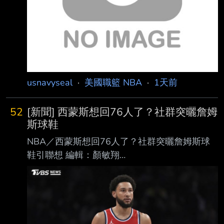
usnavyseal
·
美國職籃 NBA
·
1天前
52
[新聞] 西蒙斯想回76人了？社群突曬詹姆
斯球鞋
NBA／西蒙斯想回76人了？社群突曬詹姆斯球
鞋引聯想 編輯：顏敏翔
https://i.imgur.com/qZccWgn.jpeg 西蒙斯自
2024年5月過後就不曾在NBA出賽。（圖／達志
影像美聯社） NBA前球星西蒙斯（Ben
Simmons）受到傷病與心理因素影響，年僅30
歲就已經淡出NBA舞台 ，上一次在NBA出賽已