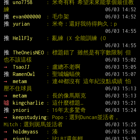
推 
uno7758     
: 米奇有料 希望未來能拿個最佳教
練
推 
evan000000  
: 毛巾架
推 
yurian      
: 米奇：還好我待得夠久：p
推 
HellFly     
: 亂練（X 全能訓練（O
推 
TheOneisNEO 
: 標題錯了 雖然是有字數限制 但
也不該這樣
→ 
TsaoJJ      
: 盧總不老啊
推 
RamenOwl    
: 聖城蝙蝠俠
→ 
metam       
: 連40都沒有 這年紀沒點成績 怕
壓不住球員
→ 
metam       
: 長的像馬斯克
噓 
kingcharlie 
: 這什麼標題…
推 
yniori      
: 16年太多驚奇
→ 
keepstudying
: Popo：選到Duncan並活者，
Mitch：選到斑馬並活者
→ 
holdmyass   
: 湊
→ 
njunju      
: 比LBJ還年輕