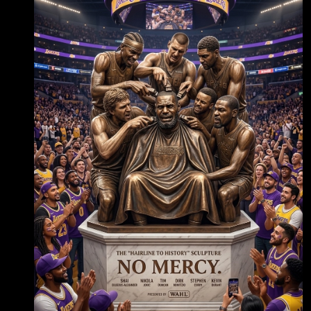
10398318621?s=20 Heat Central
@TheHeatCentral Mari Chalmers says Michael
Jordan is the GOAT and NOBODY fears LeBron:
“This man was 6-0 in the finals. He dominated
the 90s basically. Yes Bron went to 9 straig