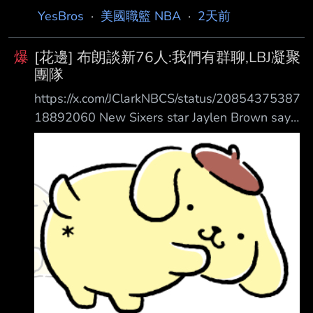
敗排名墊底，穩穩站在起碼前五順位的有利位
YesBros
·
美國職籃 NBA
·
2天前
置，而那一屆選 秀也普遍被認為是大年。然而
國王並沒有像其他幾支球隊在球季尾聲那樣徹底
爆
[花邊] 布朗談新76人:我們有群聊,LBJ凝聚
擺爛，他們 反而持續讓幾位有生產力的老將上
團隊
場，並開始大量培養年輕球員，最終累積出足夠
https://x.com/JClarkNBCS/status/20854375387
的氣勢 ，在最後18場比賽中贏下8場。這段期間
18892060 New Sixers star Jaylen Brown says
可以說是他們整個球季打得最好、同時也是最具
the Sixers players including LeBron James have
自我毀滅的一段期間。 正因如此，國王戰績超
a group chat and text every day and LeBron is
越了巫師、籃網和溜馬，
active in coming together as a te am “Winning
is the first thing on my mind”