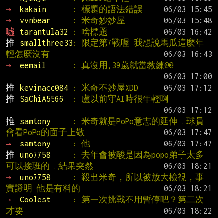
→ 
kakain      
: 標題的語法錯誤
→ 
vvnbear     
: 米奇妙妙屋
噓 
tarantula32 
: 啥標題
推 
smallthree33
: 限定第7戰喔 我想說馬瓜這麼年
輕怎麼沒有
→ 
eemail      
: 真沒用,39歲就當教練@@
推 
kevinacc084 
: 米奇不妙屋XDD
推 
SaChiA5566  
: 盧以前守AI時很年輕啊
推 
samtony     
: 米奇就是PoPo意志的延伸，球員
會看PoPo的面子上敬
→ 
samtony     
: 他
推 
uno7758     
: 去年會被酸是因為popo弟子太多
可以接班的，結果突然
→ 
uno7758     
: 殺出米奇，所以被放大檢視，事
實證明 他是有料的
→ 
Coolest     
: 第一次挑戰不用暫停吧？第二次
才要