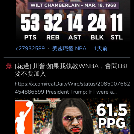
c27932589
·
美國職籃 NBA
·
1天前
爆
[花邊] 川普:如果我執教WNBA，會問LBJ
要不要加入
https://x.com/realDailyWire/status/2085007662
454886599 President Trump: If I were a
WNBA coach I’d go up to LeBron James and
ask if he has “any desire to be a woman.” 川普
總統：如果我是 WNBA 教練，我會走上前去問
LeBron James，他是否有「任何想成 為女人的
慾望」。 --