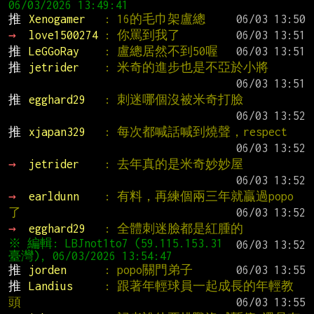
推 
Xenogamer   
: 16的毛巾架盧總
→ 
love1500274 
: 你罵到我了
推 
LeGGoRay    
: 盧總居然不到50喔
推 
jetrider    
: 米奇的進步也是不亞於小將
推 
egghard29   
: 刺迷哪個沒被米奇打臉
推 
xjapan329   
: 每次都喊話喊到燒聲，respect
→ 
jetrider    
: 去年真的是米奇妙妙屋
→ 
earldunn    
: 有料，再練個兩三年就贏過popo
了
→ 
egghard29   
: 全體刺迷臉都是紅腫的
※ 編輯: LBJnot1to7 (59.115.153.31 
推 
jorden      
: popo關門弟子
推 
Landius     
: 跟著年輕球員一起成長的年輕教
頭