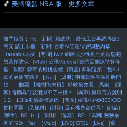
🏀
美國職籃 NBA 版：更多文章
Torre 週四在他的播客節目Pablo Torr e Finds
Out中報導，Leonard 據稱還曾與負責設計快艇
主場 Intuit Dome 館內大型螢幕 的公司，簽下
熱門搜尋
：
Re
[新聞] 賴總統：最低工資再調將破3
萬元 請上市櫃
[新聞] 谷歌AI管理階層調整內幕：
Hassabis原擬
[閒聊] Iwin 網路兒少性剝削的型態趨
勢及預防保
[Vtub] 公視Vtuber計畫恐因刪凍預算停
擺
[閒聊] 韓華的蟠桃後續
[蔚藍] 新制追第二隻PU
真的更痛苦嗎？
[索尼]
[爆卦] 南部韌性演習即將開
始！
[贈票]【橡樹街末日】 特映搶先看
[馬娘]
[閒
聊] 電腦為什麼消滅不了主機？
[異環] 異環官方說明
1.2、1.3版劇情調整原因
[閒聊] 傳說中的9800X3D
抽幀問題
[又被封]
[討論] 還有機會合併嗎?
[討論]
[警世]
RE
b
[
[問卦]
[母雞]
RE:
[鳴潮] 秧秧最
初的設定
Re:
［Vtub]
[LIVE] CPBL
[Live]
[爆