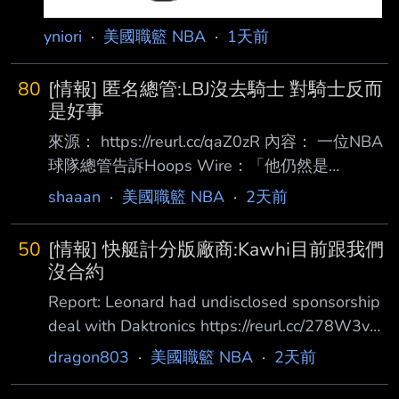
yniori
·
美國職籃 NBA
·
1天前
80
[情報] 匿名總管:LBJ沒去騎士 對騎士反而
是好事
來源： https://reurl.cc/qaZ0zR 內容： 一位NBA
球隊總管告訴Hoops Wire：「他仍然是
LeBron，或者說仍然會有那種提醒你他曾經 是
shaaan
·
美國職籃 NBA
·
2天前
LeBron的時刻。但這將會是我們看著他、然後說
他待得太久的那一章。有一天我們會問： 『還
50
[情報] 快艇計分版廠商:Kawhi目前跟我們
記得LeBron曾在七六人隊打球嗎？』然後笑出
沒合約
來。」 在聯盟打滾23年後，LeBron的球技已不
Report: Leonard had undisclosed sponsorship
如以往，他的影響力也逐漸消退。這種情況其實
deal with Daktronics https://reurl.cc/278W3v
已經 持續了好幾年，但上個賽季真正明顯地展
洛杉磯快艇球星 Kawhi Leonard 與一家現已破
dragon803
·
美國職籃 NBA
·
2天前
現出來，他的數據下滑到場均20.9分、6.1籃
產的綠色金融公司簽訂的贊助合約，目前 正成
板、7 .2助攻、1.2抄截
為 NBA 調查的核心。前 ESPN 撰稿人 Pablo