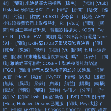
卦]
[閒聊] 米池是罪大惡極嗎
[棕色］
[討論] [Vtub]
Hololive 晚間直播單
F
r
[情報]
[新聞]
[活俠]
[颱
風]
[討論] [
[標的] 00631L 安心多
f
[花邊] AE在
小孩贍養費官司上取得勝利
R:
[Vtub]
[問題]
[新
聞] 韓國三年半首升息！韓股跌幅擴大，KOSPI
Fw:
re
R
［Vtub
FW
[閒聊] 是JDG陣容不行還是Tabe
沒料
[閒聊] DK時隔1723天重返國際賽決賽
[閒聊
[棕色]
[鬼滅]
[鳴潮]
[討論] [Vt
[閒聊] 七月手遊營
收
[閒聊] 終末地基建這次算簡化...嗎?
［奶子］
[閒
聊] 雅迪絕區零聯動 COSER出裝秧秧引社群議論
[FGO]
[新聞] 藍營AI深偽賴清德影片 民進黨：假冒
元首
[Holo]
[妮姬]
[MyGO]
[情報
[內鬼]
[漫畫]
[無職]
[異環]
[發錢]
[白銀]
[請益]
[購機]
[轉播]
[鐵道]
[開戰]
[閒聊]
[黑特]
快訊／
[分享］
[討
論] [V
[閒聊] Josh
[蔚藍]新舊
[LIVE] CPBL例行賽
[Holo] Hololive Dreams已開服
[閒聊] Peyz太慘了
吧
[情報] NV可能推出5090SE(5080Ti)
[蔚藍] 檔案