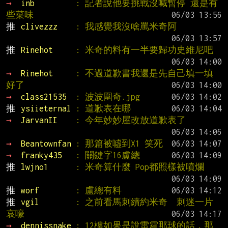
→ 
inb         
: 記者說他要挑戰沒喊暫停 還是有
些菜味
推 
clivezzz    
: 我感覺我沒啥罵米奇阿
推 
Rinehot     
: 米奇的料有一半要歸功史維尼吧
→ 
Rinehot     
: 不過道歉書我還是先自己填一填
好了
→ 
class21535  
: 波波圍奇.jpg
推 
ysiieternal 
: 道歉表在哪
→ 
JarvanII    
: 今年妙妙屋改放道歉表了
→ 
Beantownfan 
: 那篇被噓到X1 笑死
→ 
franky435   
: 關鍵字16盧總
推 
lwjno1      
: 米奇算什麼 Pop都照樣被噴爛
推 
worf        
: 盧總有料
推 
vgil        
: 之前看馬刺續約米奇  刺迷一片
哀嚎
→ 
dennissnake 
: 12樓如果是說雷霆那球的話，那