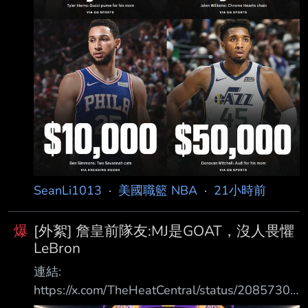
SeanLi1013
·
美國職籃 NBA
·
21小時前
爆
[外絮] 詹皇前隊友:MJ是GOAT，沒人畏懼
LeBron
連結:
https://x.com/TheHeatCentral/status/20857302