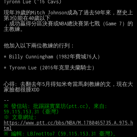
Tyronn Lue ('16 Cavs)

現年39歲的Mitch Johnson成為了過去50年來，歷史上
第3位能在40歲以下

，成功贏得分區決賽或NBA總決賽第七戰（Game 7）的
主教練。

他加入以下兩位教練的行列：

* Billy Cunningham（1982年費城76人）

* Tyronn Lue（2016年克里夫蘭騎士）

心得: 去翻去年5月得知米奇當馬刺教練的文，現在大
家臉都很腫XDD

※ 發信站: 批踢踢實業坊(ptt.cc), 來自: 
※ 文章網址: 
https://www.ptt.cc/bbs/NBA/M.1780465735.A.975.h
tml
※ 編輯: LBJnot1to7 (59.115.153.31 臺灣), 