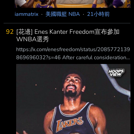
iammatrix
·
美國職籃 NBA
·
21小時前
92
[花邊] Enes Kanter Freedom宣布參加
WNBA選秀
https://x.com/enesfreedom/status/2085772139
869696032?s=46 After careful consideration
and reviewing the current eligibility guidelines,
I’m officially declaring myself a @WNBA
prospect. If simply declaring who you are is all
that’s required, then I meet e