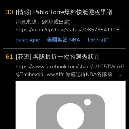
@BrettSiegelNBA on where things stand right
now with Jalen Duren and the Pistons: "There's
30
[情報] Pablo Torre爆料快艇避稅爭議
been zero progress... They don't view him as a
消息來源：(網址或出處)
max-level guy... and
https://x.com/dpshow/status/2085765411182
977164 內容： "I think there's a very real
gaiaesque
·
美國職籃 NBA
·
15小時前
chance that Steve Ballmer emerges relatively
unscathed." - @PabloTorre on the possible
61
[花邊] 各隊最近一次的選秀狀元
fallout from the Kawhi Leonard situation. Dan
https://www.facebook.com/share/p/1C5TWaxG
Patrick:Any chance Steve Bal
sj/?mibextid=wwXIfr 你還記得NBA各隊前一次
的選秀狀元是誰嗎？
https://i.verb.tw/581F6Uof.jpg 原來還有六隊沒
拿過狀元 --