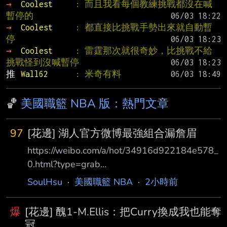
→ 
Coolest     
: 而且我看每個教練挑戰都沒在喊
暫停的
→ 
Coolest     
: 都直接比挑戰手勢出來就自動暫
停
→ 
Coolest     
: 雷霆那次就很奇妙，比挑戰不給
挑戰怪到沒喊暫停
推 
Wall62      
: 米奇有料
🏀
美國職籃 NBA 版：熱門文章
97
[花邊] 湖人官方微博最強組合漏詹眉
https://weibo.com/a/hot/34916d922184e578_
0.html?type=grab
https://www.facebook.com/share/p/1Af7euCY4
SoulHsu
·
美國職籃 NBA
·
2小時前
4/?mibextid=wwXIfr 湖人官方宣傳除名詹眉，
奪第17冠雙人組被跳過，詹姆斯8年1冠 2026年
爆
[花邊] 醜1-M.Ellis：把Curry換成我也能奪
8月7日，Los Angeles Lakers（洛杉磯湖人）官
冠