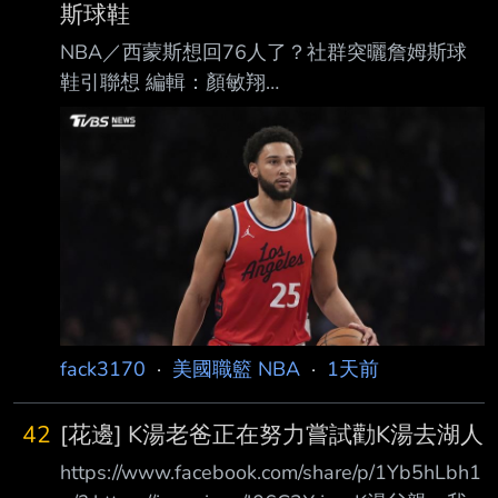
斯球鞋
NBA／西蒙斯想回76人了？社群突曬詹姆斯球
鞋引聯想 編輯：顏敏翔
https://i.imgur.com/qZccWgn.jpeg 西蒙斯自
2024年5月過後就不曾在NBA出賽。（圖／達志
影像美聯社） NBA前球星西蒙斯（Ben
Simmons）受到傷病與心理因素影響，年僅30
歲就已經淡出NBA舞台 ，上一次在NBA出賽已
經要追溯到2024年5月了，先前西蒙斯受訪時曾
透露正準備重返NBA， 近日他在社群上傳一則
限時動態，引發眾人對他下一站的猜測。 西蒙
斯突曬詹姆斯球鞋 被解讀「示好老東家」 西
fack3170
·
美國職籃 NBA
·
1天前
蒙斯日前在
42
[花邊] K湯老爸正在努力嘗試勸K湯去湖人
https://www.facebook.com/share/p/1Yb5hLbh1