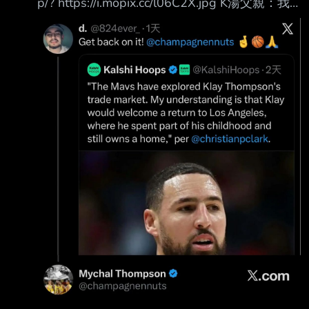
p/? https://i.mopix.cc/l06C2X.jpg K湯父親：我
正在努力招募克萊去湖人 --