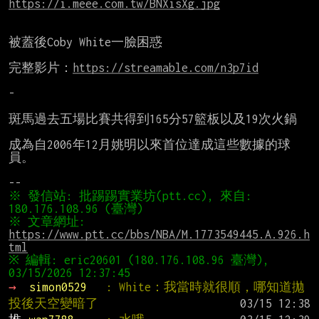
https://i.meee.com.tw/BNXisXg.jpg
被蓋後Coby White一臉困惑

完整影片：
https://streamable.com/n3p7id
-

斑馬過去五場比賽共得到165分57籃板以及19次火鍋

成為自2006年12月姚明以來首位達成這些數據的球
員。

※ 發信站: 批踢踢實業坊(ptt.cc), 來自: 
※ 文章網址: 
https://www.ptt.cc/bbs/NBA/M.1773549445.A.926.h
tml
※ 編輯: eric20601 (180.176.108.96 臺灣), 
→ 
simon0529   
: White：我當時就很順，哪知道拋
投後天空變暗了