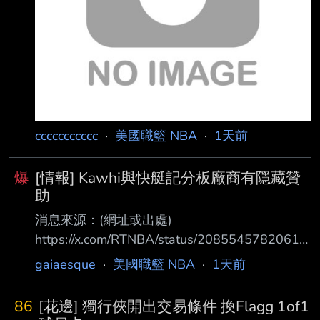
ccccccccccc
·
美國職籃 NBA
·
1天前
爆
[情報] Kawhi與快艇記分板廠商有隱藏贊
助
消息來源：(網址或出處)
https://x.com/RTNBA/status/20855457820615
23319 內容： Kawhi Leonard reportedly had a
gaiaesque
·
美國職籃 NBA
·
1天前
hidden, multimillion-dollar "sponsorship" deal
with the Clippers scoreboard-maker, per
86
[花邊] 獨行俠開出交易條件 換Flagg 1of1
@PabloTorre 據 @PabloTorre 報導，Kawhi