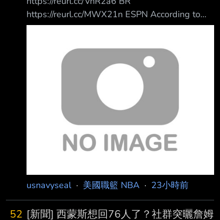
https://reurl.cc/VnR2a6 BR
https://reurl.cc/MWX21n ESPN According to
ESPN's Dave McMenamin, Love has "interest"
in playing with James again and his agent has
had contact with Philadelphia 76ers officials
despite their roster already being at the
maximum 1
usnavyseal
·
美國職籃 NBA
·
23小時前
52
[新聞] 西蒙斯想回76人了？社群突曬詹姆