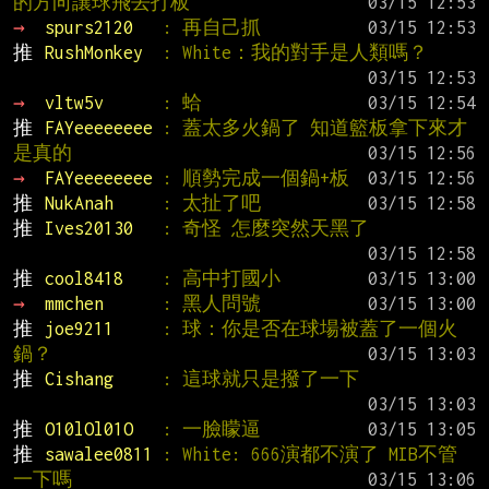
的方向讓球飛去打板
→ 
spurs2120   
: 再自己抓
推 
RushMonkey  
: White：我的對手是人類嗎？
→ 
vltw5v      
: 蛤
推 
FAYeeeeeeee 
: 蓋太多火鍋了 知道籃板拿下來才
是真的
→ 
FAYeeeeeeee 
: 順勢完成一個鍋+板
推 
NukAnah     
: 太扯了吧
推 
Ives20130   
: 奇怪 怎麼突然天黑了
推 
cool8418    
: 高中打國小
→ 
mmchen      
: 黑人問號
推 
joe9211     
: 球：你是否在球場被蓋了一個火
鍋？
推 
Cishang     
: 這球就只是撥了一下
推 
O10lOl01O   
: 一臉矇逼
推 
sawalee0811 
: White: 666演都不演了 MIB不管
一下嗎