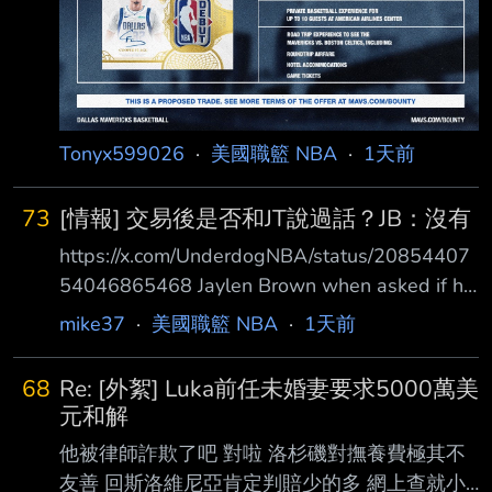
Tonyx599026
·
美國職籃 NBA
·
1天前
73
[情報] 交易後是否和JT說過話？JB：沒有
https://x.com/UnderdogNBA/status/20854407
54046865468 Jaylen Brown when asked if he
has talked to Jayson Tatum since being traded
mike37
·
美國職籃 NBA
·
1天前
to Philadelphia: "Not really." Jaylen Brown 在被
問到被交易到費城後是否與 Jayson Tatum 談過
68
Re: [外絮] Luka前任未婚妻要求5000萬美
話時回答： 「沒有。」 自從交易到現在也一個
元和解
月以上了，連通電話都沒有嗎？ -- 既然大家都
他被律師詐欺了吧 對啦 洛杉磯對撫養費極其不
說是沒有，那我
友善 回斯洛維尼亞肯定判賠少的多 網上查就小