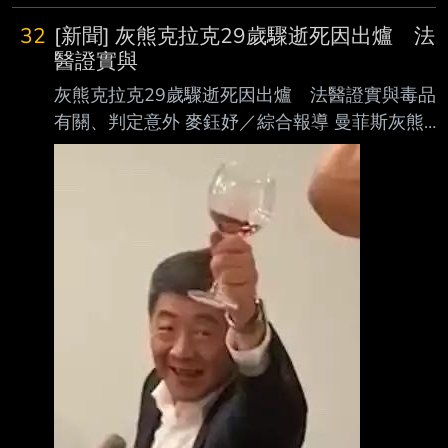
32
[新聞] 灰熊克拉克29歲驟逝死因出爐 法
醫證實與
灰熊克拉克29歲驟逝死因出爐 法醫證實與毒品
有關、判定意外 麥鈺妤／綜合報導 曼菲斯灰熊
前鋒克拉克（Brandon Clarke）今年5月驟逝，
享年29歲，震驚NBA。時隔近3個 月，洛杉磯郡
法醫辦公室公布死因調查結果，確認克拉克死於
海洛因與古柯鹼共同作用， 死亡方式則被判定
為「意外」。 克拉克於5月11日晚間被發現倒臥
在洛杉磯聖費爾南多谷一處住宅的臥室內，當救
護人員 抵達現場時已失去生命跡象，隨後當場
宣告死亡。根據當時美國媒體報導，現場曾發現
毒 品，但警方並未發現涉及他殺的跡象。 克拉
克的驟逝當時震撼N