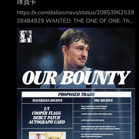
球員卡
Leonard 據說與快船隊計分板製造商有一項隱藏
https://x.com/dallasmavs/status/20853962539
的、價值 數百萬美元的「贊
28484929 WANTED: THE ONE OF ONE. The
Cooper Flagg Rookie Debut Patch Autograph
Card is officially out there. If you have it, we
want it. Claim the bounty. Good luck! #MFFL 懸
賞： Cooper Flagg新秀補丁親簽卡仍逍遙在外
如果你擁有它，我們想要