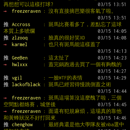
再想想可以這樣打球?
→ 
freezeraven 
: 沒有直接摘芭樂很客氣了啦。
推 
Accross     
: 斑馬比賽看多了，差點忘了這球
本質上多唬爛
推 
zlzooq      
: 臉真的很好笑XD
→ 
karmel      
: 也只有斑馬能這樣蓋了
推 
GeeBen      
: 這太扯了
→ 
hwlxxx      
: 蓋完鍋跑過去買了一個有夠醜的
推 
vgil        
: 一臉WTF的表情
推 
lackofblack 
: 斑馬已經習得慢跳側蓋之術
→ 
freezeraven 
: 斑馬這場算沒這麼醜了啦，三個
空間點都烙賽，城堡後
→ 
freezeraven 
: 面還有犯規麻煩，這場真的靠他
和黃蜂狀況不好打回來
推 
chenghow    
: 最經典還是他大學隊友被nba選中