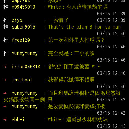
推 
wap7788     
: 水哦~
推 
m09456010   
: White：有人這樣搶劫的嗎
推 
piyo        
: 一臉懵了
推 
saber9015   
: That’s the plan B for ya man!
推 
free120     
: 第一次和外星人打球嗎？
推 
YummyYummy  
: 完全就是：三小的臉
→ 
brian040818 
: 都快到頂了還被蓋 WTF
→ 
inschool    
: 我覺得我拋得不錯啊
→ 
YummyYummy  
: 而且斑馬這球很扯是因為居然敲
火鍋跟投籃同一側 只
→ 
YummyYummy  
: 是改變軌跡讓球變成打板
→ 
abbei       
: White：這就是少林輕功嗎