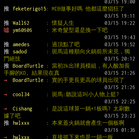
推 
feketerigo15
: MIB做事好嗎 他都這麼猖狂了
推 
Wall62      
: 懷疑人生
噓 
ym60606     
: 米奇髮型還是換一下吧
推 
amedes      
: 過頂點了吧
推 
sadod       
: 斑馬這種順向火鍋前所未見，獨
門絕技
推 
BoardTurtle 
: 當初2k出球員模組，有人酸加長
手腳的KD, 結果現在真
→ 
BoardTurtle 
: 實的手更長更高的球員出現了
→ 
cool34      
: 斑馬:聽說這叫小人物上籃?
→ 
Cishang     
: 是說這球算一鍋+1板嗎? 太刷數
據了吧
推 
hwlxxx      
: 本來蓋火鍋就會產生一個板啊
→ 
hwlxxx      
: 直接抓下來也是一鍋一板