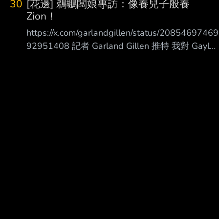
30
[花邊] 鵜鶘闆娘專訪：像養兒子般養
Zion！
https://x.com/garlandgillen/status/20854697469
92951408 記者 Garland Gillen 推特 我對 Gayle
Benson 女士(鵜鶘闆娘)專訪時， 與她詢問關於
Jamahl Mosley 時表示： 「我認為 Jamahl 能扭轉
現況， 球員都敬重他，他也敬重著 Joe
(Dumars)。」 談到 Zion Williamson 時，她說：
「我覺得我們像是看著 Zion 長大的， 我們在他
19 歲時就選了他進來。 現在他更成熟了， 有乖
乖吃