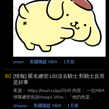
LeBron is active in coming together as a te am
“Winning is the first thing on my mind”
yniori
·
美國職籃 NBA
·
1天前
80
[情報] 匿名總管:LBJ沒去騎士 對騎士反而
是好事
來源： https://reurl.cc/qaZ0zR 內容： 一位NBA
球隊總管告訴Hoops Wire：「他仍然是
LeBron，或者說仍然會有那種提醒你他曾經 是
shaaan
·
美國職籃 NBA
·
1天前