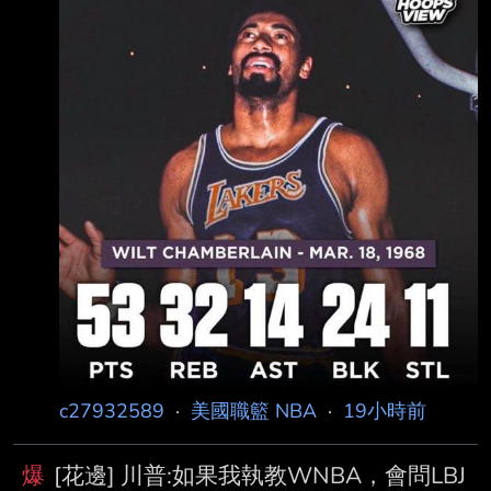
I’m officially declaring myself a @WNBA
prospect. If simply declaring who you are is all
that’s required, then I meet e
c27932589
·
美國職籃 NBA
·
19小時前
爆
[花邊] 川普:如果我執教WNBA，會問LBJ