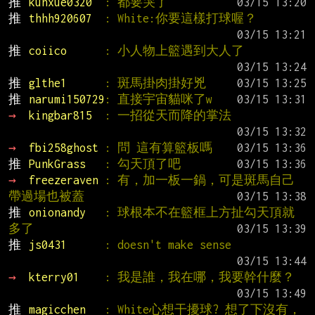
推 
kunxue0320  
: 都要哭了
推 
thhh920607  
: White:你要這樣打球喔？
推 
coiico      
: 小人物上籃遇到大人了
推 
glthe1      
: 斑馬掛肉掛好兇
推 
narumi150729
: 直接宇宙貓咪了w
→ 
kingbar815  
: 一招從天而降的掌法
→ 
fbi258ghost 
: 問 這有算籃板嗎
推 
PunkGrass   
: 勾天頂了吧
→ 
freezeraven 
: 有，加一板一鍋，可是斑馬自己
帶過場也被蓋
推 
onionandy   
: 球根本不在籃框上方扯勾天頂就
多了
推 
js0431      
: doesn't make sense
→ 
kterry01    
: 我是誰，我在哪，我要幹什麼？
推 
magicchen   
: White心想干擾球? 想了下沒有，