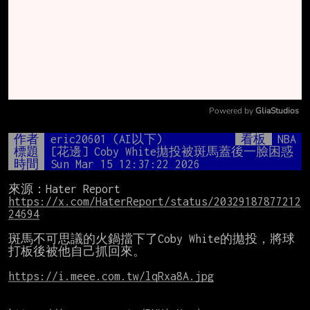
Powered by 
GliaStudios
Mute
作者
eric20601 (AI以下)
看板
NBA
標題
[花邊] Coby White拋投被斑馬蓋後一臉困惑
時間
Sun Mar 15 12:37:22 2026
https://x.com/HaterReport/status/20329187877212
24694
斑馬不可思議的火鍋擋下了Coby White的拋投，將球
打板後被他自己抓回來。

https://i.meee.com.tw/lqRxa8A.jpg