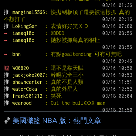
推 
marginal5566
: 快拋到板頂了還要被這樣抓 真的
不想打了
推 
LoKingSer   
: 表情好好笑ＸＤ
→ 
iamaq18c    
: XDDDD
→ 
iamaq18c    
: 拋投被抓鳥真的很扯
→ 
bnn         
: 有點goaltending 可有可無吧
噓 
WO0820      
: 還不是靠天賦
推 
jackjoke2007
: 幹噁完全三小
推 
shawncarter 
: 真的不是人類
推 
waterCoka   
: 真的外星人
推 
frank901212 
: 笑死
推 
wearood     
: Cut the bullXXXX man
🏀
美國職籃 NBA 版：熱門文章