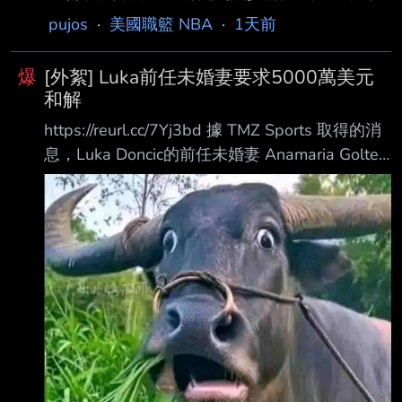
孩生活需求 再往上加一點符合父母階級 一個月
pujos
·
美國職籃 NBA
·
1天前
幾千鎂？ 但回斯洛維尼亞有另一個玩意 同居法
雙方有同居行為 分手時共同財產分割 完全比照
爆
[外絮] Luka前任未婚妻要求5000萬美元
有婚姻關係伴侶 雙方分割同居期間累積財富 依
和解
D77在NBA簽的合約 她可以分的錢 可比洛杉磯
https://reurl.cc/7Yj3bd 據 TMZ Sports 取得的消
扶養費高多了 在洛杉磯打扶養費 頂到天了不起
息，Luka Doncic的前任未婚妻 Anamaria Goltes
一年幾十萬鎂 D77在NBA至2025年合約總值 大
曾表示，希望 雙方能夠以和平、友好的方式解決
概2.4億鎂、稅金抓50% 稅後實拿1.2億，對半
彼此的爭議……但 TMZ Sports 獲悉，她已將這場
分6千萬鎂 女方要求 這五千萬美金看起來是粗略
法律 糾紛帶到斯洛維尼亞，而就她而言，要達成
算過
和解的代價是 5000 萬美元！ 據知情人士向
TMZ 透露，Anamaria 已在斯洛維尼亞提出新的
訴訟，並要求 4000 萬美元 給自己……TMZ 推
測，剩下的 1000 萬美元應該是為兩人的兩個女
兒提出的。