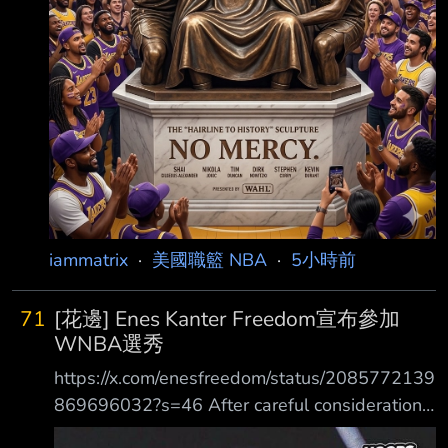
iammatrix
·
美國職籃 NBA
·
5小時前
71
[花邊] Enes Kanter Freedom宣布參加
WNBA選秀
https://x.com/enesfreedom/status/2085772139
869696032?s=46 After careful consideration
and reviewing the current eligibility guidelines,