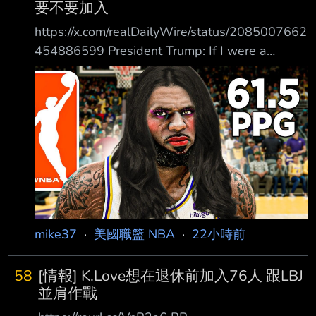
要不要加入
https://x.com/realDailyWire/status/2085007662
454886599 President Trump: If I were a
WNBA coach I’d go up to LeBron James and
ask if he has “any desire to be a woman.” 川普
總統：如果我是 WNBA 教練，我會走上前去問
LeBron James，他是否有「任何想成 為女人的
慾望」。 --
mike37
·
美國職籃 NBA
·
22小時前
58
[情報] K.Love想在退休前加入76人 跟LBJ
並肩作戰