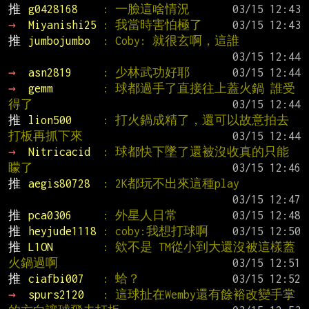
推 
g0428168    
: 一臉這啥情況
→ 
Miyanishi25 
: 我當時害怕極了
推 
jumbojumbo  
: Coby: 就很玄啊，這誰
→ 
asn2819     
: 少林武功好耶
→ 
gemm        
: 球都過手了直接往上蓋火鍋 誰受
得了
推 
lion500     
: 打火鍋成精了，還可以故意拍去
打板再抓下來
→ 
Nitricacid  
: 球都快下墜了還被沒收真的只能
矇了
推 
aegis80728  
: 2K都玩不出來這種play
推 
pca0306     
: 外星人日常
推 
heyjude1118 
: coby:我想打球啊
推 
L1ON        
: 欸不是 TM從小到大還沒被這樣蓋
火鍋過啊
推 
ciafbi007   
: 蛤？
→ 
spurs2120   
: 這球扯在Wemby還有餘裕改變手掌