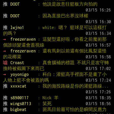
推 
DOOT        
: 他說是故意往籃板方向拍的
推 
DOOT        
: 因為直接巴出界沒球權
推 
lwjno1      
: white: 嗯？ 籃球是可以這樣打
的嗎？
→ 
freezeraven 
: 這髮型還好啦，你看之前魔術那
個誰頭髮還會蓋視線
→ 
freezeraven 
: 還有馬刺以前還有個比鳳梨還怪
的花椰菜
噓 
Croast      
: 真會腦補的標題 不就只是攻守轉
換時被截圖下來而已
→ 
yoyonigo    
: 科白：灌籃高手裡面不是畫了小
人物上籃不會被蓋的嗎
推 
xxxxcat     
: 我的拋投路線是你的灌籃路線...
推 
s8900117    
: Nick 羊
推 
wings0713   
: 笑死
推 
bigbeat     
: 斑馬目前最可怕的是瞬間反應力