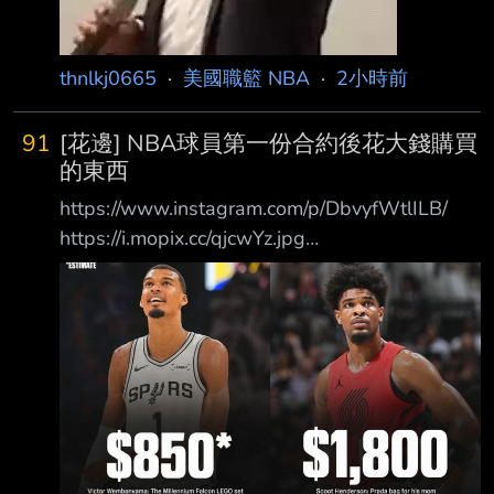
thnlkj0665
·
美國職籃 NBA
·
2小時前
91
[花邊] NBA球員第一份合約後花大錢購買
的東西
https://www.instagram.com/p/DbvyfWtlILB/
https://i.mopix.cc/qjcwYz.jpg
https://i.mopix.cc/6sHNIU.jpg Just a few of the
big purchases NBA players spent their money
on after signing their first contract NBA球員在
簽下人生第一份合約後，花大錢購買的幾樣東西
1. Victor Wembanyama：樂高《星際