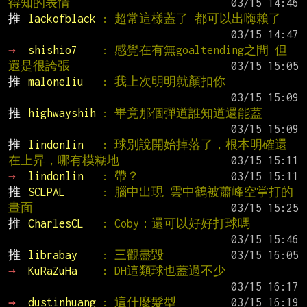
得知的表情
推 
lackofblack 
: 超常這樣蓋了 都可以出嗨賴了
→ 
shishio7    
: 感覺在有無goaltending之間 但
還是很誇張
推 
maloneliu   
: 我上次明明就顏扣你
推 
highwayshih 
: 畢竟那個彈道誰知道還能蓋
推 
lindonlin   
: 球別說開始掉落了，根本明確還
在上昇，哪有模糊地
→ 
lindonlin   
: 帶？
推 
SCLPAL      
: 腦中出現 雲中鶴被蕭峰空掌打的
畫面
推 
CharlesCL   
: Coby：還可以好好打球嗎
推 
librabay    
: 三觀盡毀
→ 
KuRaZuHa    
: DH這類球也蓋過不少
→ 
dustinhuang 
: 這什麼髮型