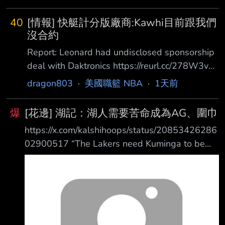
LeBron的時刻。但這將會是我們看著他、然後說
他待得太久的那一章。有一天我們會問： 『還
40
[情報] 快艇計分版廠商:Kawhi目前跟我們
記得LeBron曾在七六人隊打球嗎？』然後笑出
沒合約
來。」 在聯盟打滾23年後，LeBron的球技已不
Report: Leonard had undisclosed sponsorship
如以往，他的影響力也逐漸消退。這種情況其實
deal with Daktronics https://reurl.cc/278W3v
已經 持續了好幾年，但上個賽季真正明顯地展
洛杉磯快艇球星 Kawhi Leonard 與一家現已破
dragon803
·
美國職籃 NBA
·
1天前
現出來，他的數據下滑到場均20.9分、6.1籃
產的綠色金融公司簽訂的贊助合約，目前 正成
板、7 .2助攻、1.2抄截
為 NBA 調查的核心。前 ESPN 撰稿人 Pablo
爆
[花邊] 湖記：湖人需要苦命成為AG、圍巾
Torre 週四在他的播客節目Pablo Torr e Finds
https://x.com/kalshihoops/status/20853426286
Out中報導，Leonard 據稱還曾與負責設計快艇
02900517 “The Lakers need Kuminga to be
主場 Intuit Dome 館內大型螢幕 的公司，簽下
their Aaron Gordon, their Andrew Wiggins,
doing the dirty work. I don’t know if he’s ready
to commit to that role. If he’s no t playing team
basketball, then its the wrong