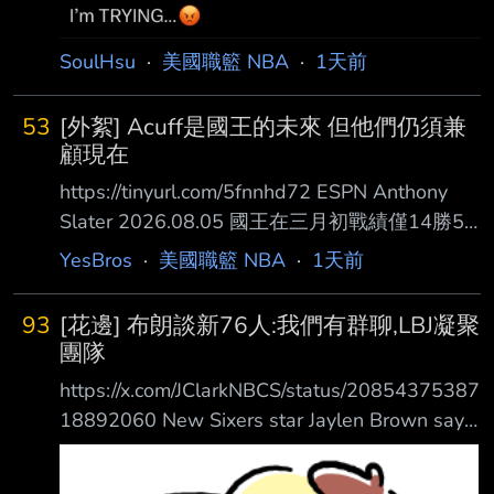
SoulHsu
·
美國職籃 NBA
·
1天前
53
[外絮] Acuff是國王的未來 但他們仍須兼
顧現在
https://tinyurl.com/5fnnhd72 ESPN Anthony
Slater 2026.08.05 國王在三月初戰績僅14勝50
敗排名墊底，穩穩站在起碼前五順位的有利位
YesBros
·
美國職籃 NBA
·
1天前
置，而那一屆選 秀也普遍被認為是大年。然而
國王並沒有像其他幾支球隊在球季尾聲那樣徹底
93
[花邊] 布朗談新76人:我們有群聊,LBJ凝聚
擺爛，他們 反而持續讓幾位有生產力的老將上
團隊
場，並開始大量培養年輕球員，最終累積出足夠
https://x.com/JClarkNBCS/status/20854375387
的氣勢 ，在最後18場比賽中贏下8場。這段期間
18892060 New Sixers star Jaylen Brown says
可以說是他們整個球季打得最好、同時也是最具
the Sixers players including LeBron James
自我毀滅的一段期間。 正因如此，國王戰績超
have a group chat and text every day and
越了巫師、籃網和溜馬，