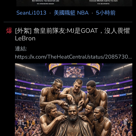
SeanLi1013
·
美國職籃 NBA
·
5小時前
爆
[外絮] 詹皇前隊友:MJ是GOAT，沒人畏懼
LeBron
連結:
https://x.com/TheHeatCentral/status/20857302
10398318621?s=20 Heat Central
@TheHeatCentral Mari Chalmers says Michael
Jordan is the GOAT and NOBODY fears LeBron:
“This man was 6-0 in the finals. He dominated
the 90s basically. Yes Bron went to 9 straig