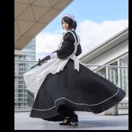
如此，但那已 經是過去式 如今，絕大多數烏克
蘭人都樂見我們的遠程無人機跨越一千多公里以
上的距離，出現在您 於聖彼得堡舉辦論壇的開幕
場合。正如您十分清楚的那樣，這個距離絕非我
們作戰能力的 極限 您這二十六年來的統治，徹
底改變了烏克蘭與俄羅斯之間關係 從過去討論雙
方貿易往來和其他民生事務，到如今我們兩國人
民只剩下命中目標與傷亡損 失這類話題 在您執
政俄羅斯