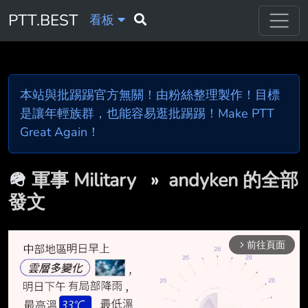
PTT.BEST
看板
本站與批踢踢官方無關！由粉絲整理製作！目標
是讓年輕族群，也能容易逛批踢踢！Make PTT
Great Again！
🪖
軍事 Military
»
andyken 的全部
發文
前往頁面
arrow_forward_ios