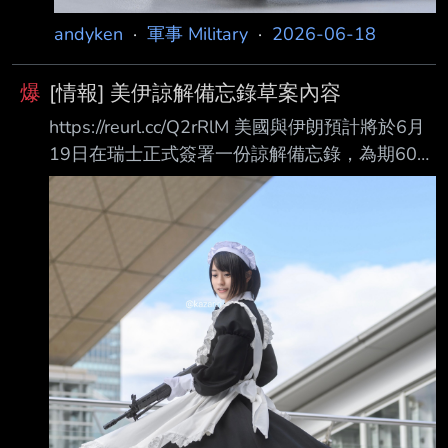
andyken
·
軍事 Military
·
2026-06-18
爆
[情報] 美伊諒解備忘錄草案內容
https://reurl.cc/Q2rRlM 美國與伊朗預計將於6月
19日在瑞士正式簽署一份諒解備忘錄，為期60天
的談判將隨之展 開，旨在永久結束雙方的戰爭，
並對伊朗核計畫施加新的嚴格限制。 以下為彭博
社取得的14點諒解備忘錄草案內容： 1.伊朗伊斯
蘭共和國與美國，以及其在當前戰爭中的盟友，
宣布自本諒解備忘錄簽署之日 起，所有戰線（包
括黎巴嫩）立即且永久停戰。雙方承諾今後不再
對彼此採取任何敵對行 動，並避免以武力相威脅
或使用武力。最終協議將確認本條及其餘條款內
容 2.伊朗與美國承諾尊重彼此的主權與領土完