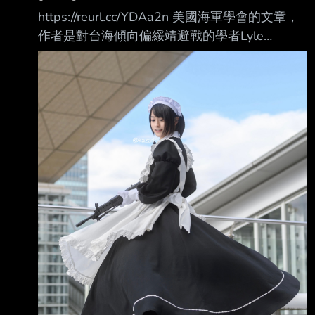
https://reurl.cc/YDAa2n 美國海軍學會的文章，
作者是對台海傾向偏綏靖避戰的學者Lyle
Goldstein
https://www.kmt.org.tw/2026/06/lyle-
goldstein.html 他也是這次阿麗訪美的重點之
一，某黨官網還特定把兩人對談的消息刊出 每
年六月，世界都會停下腳步，以紀念盟軍當年在
諾曼第登陸的行動。但中國戰略家所做 的不只
是紀念，他們也在持續研究這場戰役。我對諾曼
第登陸與假設中的中國人民解放軍 攻台行動進
行嚴格比較後，得出了一些令人不安的結論，而