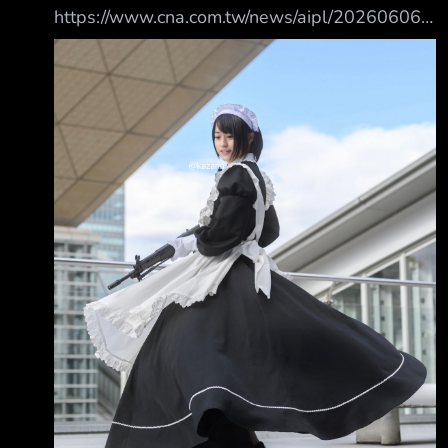
https://www.cna.com.tw/news/aipl/202606060
012.aspx 原文摘要： 川普今天被媒體問及是否
仍計劃和賴總統談軍售時表示，「我總是會跟他
談」 川普（Donald Trump）5月中訪問中國，
會晤中國國家主席習近平。川普在川習會後表
示， 他很快會就美國新一批對台軍售做出決
定，還稱將和賴總統談話 川普今天在總統專機
「空軍一號」上接受媒體聯訪，被問及是否已針
對140億美元對台軍售 做出決定？他說，「我們
對此正在考慮中」 媒體追問，是否仍計劃和賴
總統談軍售？川