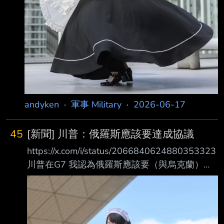
andyken
·
軍事 Military
·
2026-06-17
45
[新聞] 川普：俄羅斯應該要達成協議
https://x.com/i/status/2066840624880353323
川普在G7 我認為俄羅斯應該要（與烏克蘭）達
成協議。俄羅斯已經（在這場戰爭）損失了大量
的人員 ，當然烏克蘭也不少。我上週日與普丁
總統通話，情況就是一直重複著在戰場前進、戰
鬥、 損兵折將。自從二戰以來的戰爭，從未發