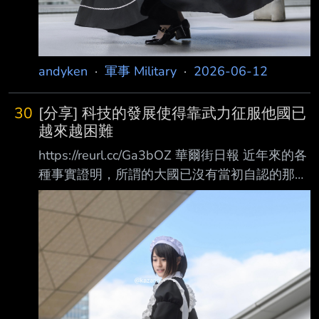
andyken
·
軍事 Military
·
2026-06-12
30
[分享] 科技的發展使得靠武力征服他國已
越來越困難
https://reurl.cc/Ga3bOZ 華爾街日報 近年來的各
種事實證明，所謂的大國已沒有當初自認的那麼
強大 自從去年就任後，美國總統川普毫不掩飾
地推動一種「強權即公理」的世界觀，希望依照
美國的勢力範圍重塑國際秩序，而這種思維與俄
羅斯或中國的觀點其實並沒有太大的差異 。當
時的世界似乎正朝著古希臘歷史學家修昔底德
（Thucydides）的一句名言發展：「強 者能為
所欲為，弱者則只能默默承受一切。」 這句話