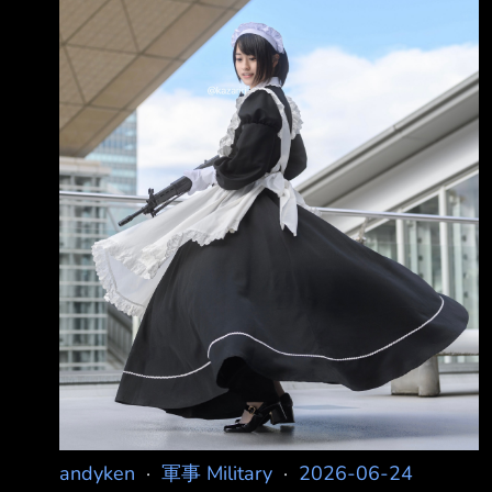
羅夫週二表示，美國「似乎正在退出一個客觀調
停者的角色」，並且已經「 忘記」川普去年那
些逐漸接近俄方立場的言論 據兩名知悉七大工
業國集團領袖私下討論情況的人士透露，川普在
上週的峰會上對烏克蘭近 期深入俄羅斯境內的
各項遠程打擊行動「印象深刻且充滿熱情」，他
還同意進一步加強對俄 羅斯能源產業的制裁 這
些打擊行動持續
andyken
·
軍事 Military
·
2026-06-24