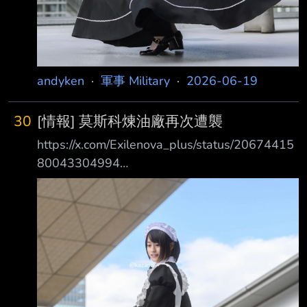
andyken
·
軍事 Military
·
2026-06-19
30
[情報] 莫斯科煉油廠再次遭襲
https://x.com/Exilenova_plus/status/20674415
80043304994
https://x.com/Exilenova_plus/status/20674489
14421453032
https://x.com/Exilenova_plus/status/20674466
21340918051
https://x.com/Exilenova_plus/status/20674534
49722355924 https://x.com/Exilenova_plus/st