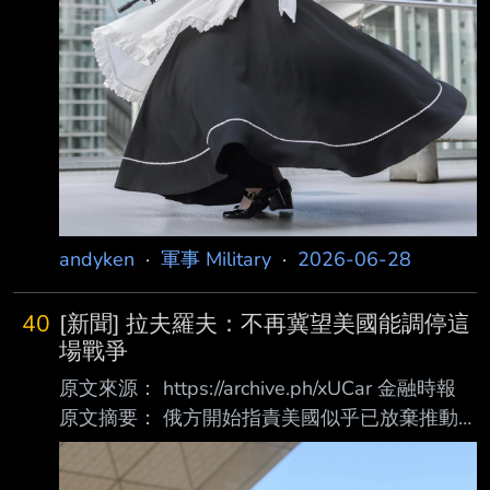
施，以防止
andyken
·
軍事 Military
·
2026-06-28
40
[新聞] 拉夫羅夫：不再冀望美國能調停這
場戰爭
原文來源： https://archive.ph/xUCar 金融時報
原文摘要： 俄方開始指責美國似乎已放棄推動
結束烏俄戰爭的斡旋努力，因為美國總統川普的
立場似乎 再次偏向支持烏克蘭 俄羅斯外長拉夫