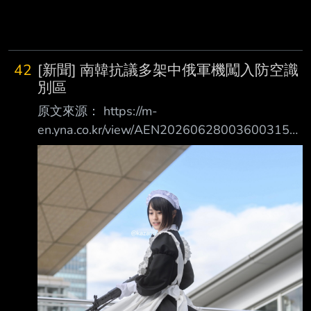
42
[新聞] 南韓抗議多架中俄軍機闖入防空識
別區
原文來源： https://m-
en.yna.co.kr/view/AEN20260628003600315
韓聯社 原文摘要： 南韓政府於週日就中國與俄
羅斯軍機前一天未經授權進入南韓防空識別區
（KADIZ）一事， 向中俄兩國提出強烈抗議。南
韓國防部公布了這項消息 週六，短暫進入後離
開位於南韓東部及南部海域上空的南韓防空識
別區（KADIZ） 南韓國防部表示，一名國防部官
員召見中國及俄羅斯駐首爾大使館的武官，並就
未經授權進 入防空識別區一事提出「強烈抗
議」。國防部表示：「該官員敦促這兩國採取措