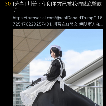
30
[分享] 川普：伊朗軍方已被我們徹底擊敗
了
https://truthsocial.com/@realDonaldTrump/116
725476229257491 川普在ts發文 伊朗軍方如
今已是一團徹底的混亂。其中很大一部分力量，
包括海軍和空軍，實際上已幾乎 不復存在了，
他們已被徹底擊敗。伊朗現在只會說大話，卻沒
有實際行動。這個中東的惡霸 已經完蛋了！ 他
們花了太長時間才願意談判一項原本對他們極為
有利的協議，而現在，他們將不得不付出 代
價！ 炒股的起手勢？ --
https://i.imgur.com/AEvCSI0.jpg --