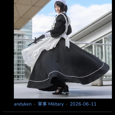
代價！』請 問您這是什麼意思呢？」 川普：
「我們將要打擊他們，非常強烈地打擊他們。」
記者：「您的意思是要恢復轟炸嗎？」 川普：
「是的。」 沒說是啥麼時候就是了，坐等明天
股市與五角大廈附近比薩外送率等消息... --
https://
andyken
·
軍事 Military
·
2026-06-11