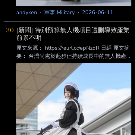
andyken
·
軍事 Military
·
2026-06-11
30
[新聞] 特別預算無人機項目遭刪導致產業
前景不明
原文來源： https://reurl.cc/epNzdR 日經 原文摘
要： 台灣尚處於起步但持續成長中的無人機產
業，如今因由在野黨主導的立法院刪除了政府特
別國防預算中的國產無人機生產計畫，而陷入不
確定性 上個月，主要在野黨國民黨及其盟友民
眾黨表決刪除了總統賴清德長期推動、總額達
400 億美元特別國防預算案中的整個無人機生產
項目。賴清德原提出的較大規模預算旨在因應
中國大規模軍事擴張所帶來的威脅，並透過發展
本土無人機等方式強化不對稱作戰能力 目前，
由於政府對無人機的採購與預算前景未明，台灣