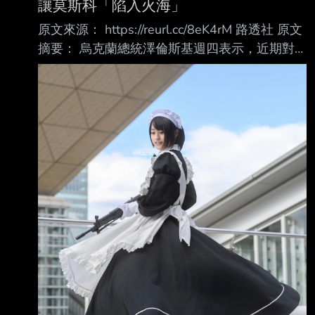
讓莫斯科「陷入火海」
原文來源： https://reurl.cc/8eK4rM 路透社 原文
摘要： 烏克蘭總統澤倫斯基週四表示，近期對
俄羅斯首都發動的大規模無人機攻擊，是對本週
俄 軍飛彈破壞基輔歷史悠久修道院襲擊事件的
報復。他並警告，如果（俄羅斯）對烏克蘭的
襲擊持續下去，「莫斯科將會燃燒」 澤倫斯基
在透過WhatsApp群組向記者發送的語音訊息中
表示：「我們一點都不想要這場戰 爭，我們也
從未想要過，而且所有人都知道這一點，我們的
合作夥伴也都知道。」 「但如果繼續讓烏克蘭
（的城鎮）燃燒，那麼莫斯科也將燃燒。」 週
一，烏克蘭各