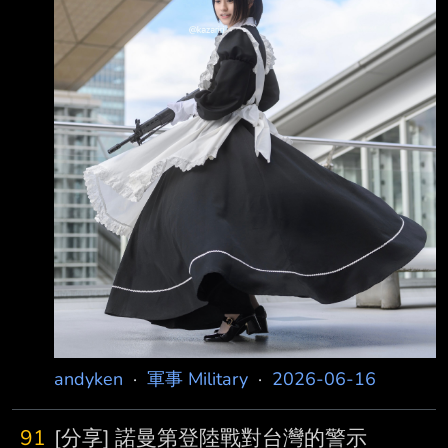
生過這種事情 啥麼時候會說布丁no card？ 有人
說川普只會重複最後一個跟他對話的人的情境，
今天被司機和法國馬等人洗過了，看來 這禮拜
布丁又要叩他了，不然對輿論戰不利 XD --
https://i.imgur
andyken
·
軍事 Military
·
2026-06-16
91
[分享] 諾曼第登陸戰對台灣的警示