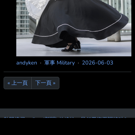
andyken
·
軍事 Military
·
2026-06-03
« 上一頁
下一頁 »
熱門搜尋
：
Re
[新聞] 賴總統：最低工資再調將破3
萬元 請上市櫃
[新聞] 谷歌AI管理階層調整內幕：