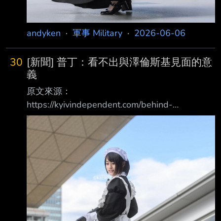
andyken
·
軍事 Military
·
2026-06-06
30
[新聞] 普丁：看不出與澤倫斯基見面的意
義
原文來源：
https://kyivindependent.com/behind-
zelenskys-letter-to-putin/ 基輔獨立報 原文摘
要： 根據一位熟悉規劃過程的烏克蘭高級官員
表示，澤倫斯基總統致俄羅斯總統普丁的公開信
，內如所針對的對象從來就不只是信件抬頭上的
那位收件人 他指出，這封信的目標受眾更為廣
泛，包括普丁的核心圈子、日益對戰爭感到厭倦
的俄羅 斯菁英階層，甚至一般的俄羅斯民眾 這
封信於6月4日寄出，是澤倫斯基自2022年以來