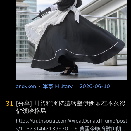
出自於公元前416年雅典軍入侵米洛斯島時對當
地居民所說的話。今年1月，在歐洲 與川普因其
計劃奪
andyken
·
軍事 Military
·
2026-06-10
31
[分享] 川普稱將持續猛擊伊朗並在不久後
佔領哈格島
https://truthsocial.com/@realDonaldTrump/post
s/116731447139970106 美國今晚將對伊朗發