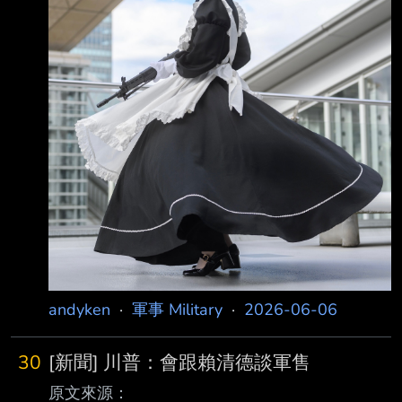
賴，戰時也能將出口產能用於國內 台灣透過對
美軍購由安杜里爾所生產的Altius-600M攻擊型
無人機，目前已交付予國軍並進 行射擊演訓；
拉奇（Palmer Luckey）近期訪台，昨天接受中
央社
andyken
·
軍事 Military
·
2026-06-06
30
[新聞] 川普：會跟賴清德談軍售
原文來源：