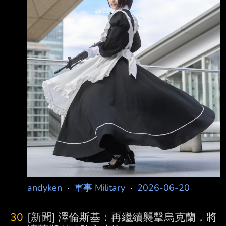
他表示，現在是「關注北 韓問題的時候了」，
並且似乎有意恢復與北韓領導人金正恩的對話，
但對於應如何推進感到 困擾 李在明在返國後的
記者會上表示：「在不放棄無核化目標的前提
下，我說明我們應該按照短 期、中期和長期目
標逐步推進，而不是
andyken
·
軍事 Military
·
2026-06-20
30
[新聞] 澤倫斯基：再繼續襲擊烏克蘭，將