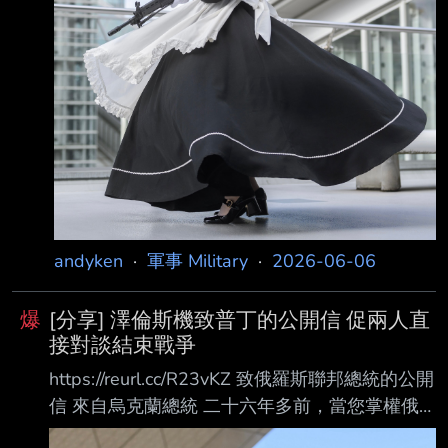
首次直接向普丁發出呼籲接觸的訊息。在 信
中，這位烏克蘭
andyken
·
軍事 Military
·
2026-06-06
爆
[分享] 澤倫斯機致普丁的公開信 促兩人直
接對談結束戰爭
https://reurl.cc/R23vKZ 致俄羅斯聯邦總統的公開
信 來自烏克蘭總統 二十六年多前，當您掌權俄
羅斯時，許多烏克蘭人對您抱有好感。當時確實