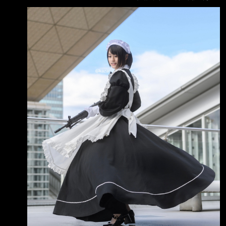
動非常猛烈的打擊。伊朗的海軍、空軍、雷達系
統、防空力量，以及 在不久將來的某個時間
點，我們將會奪取荷姆茲附近的哈格島以及其他
石油基礎設施，並 像目前對委內瑞拉一樣，全
面掌控其石油與天然氣市場；這對委內瑞拉和美
國而言都正取 得非常好的成果 感謝您對此事的
關注！ 美國總統 唐納·川普 大腸麵真的要來了
嗎？還是又是另一次的炒股贏學，就讓我們四目
以待... -- h