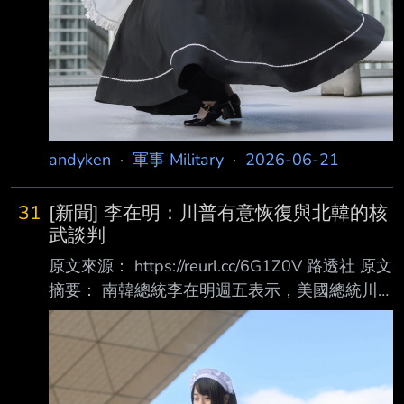
andyken
·
軍事 Military
·
2026-06-21
31
[新聞] 李在明：川普有意恢復與北韓的核
武談判
原文來源： https://reurl.cc/6G1Z0V 路透社 原文
摘要： 南韓總統李在明週五表示，美國總統川
普已同意考慮他所提出的方案：在短期內優先阻
止北 韓核武與飛彈計畫的發展，同時將朝鮮半
島無核化維持為長期目標 李在明表示，川普在
法國舉行的七大工業國集團（G7）峰會期間向