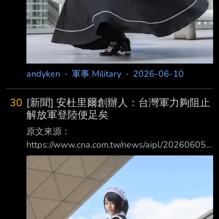
andyken
·
軍事 Military
·
2026-06-10
30
[新聞] 安杜里爾創辦人：台灣軍力夠阻止
解放軍登陸便足矣
原文來源：
https://www.cna.com.tw/news/aipl/202606050
215.aspx 原文摘要： 美國國防科技公司
Anduril（安杜里爾）創辦人拉奇表示，台灣是
全世界極少數擁有工業和 科技能力，能完全自
製先進武器的國家，樂見台灣能成為國防產品出
口國，有利經濟發展外 ，加深各國對台灣的依