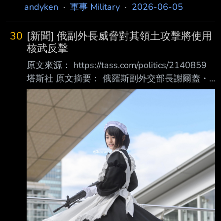
andyken
·
軍事 Military
·
2026-06-05
30
[新聞] 俄副外長威脅對其領土攻擊將使用
核武反擊
原文來源： https://tass.com/politics/2140859
塔斯社 原文摘要： 俄羅斯副外交部長謝爾蓋・
里亞布科夫（Sergey Ryabkov）週三在聖彼得
堡國際經濟論壇 （SPIEF）表示，任何侵害俄羅
斯領土完整的侵略行為，都可能在最壞情況下引
發核武器 的使用 這位俄羅斯高級外交官指出：
「就俄羅斯而言，那些可能引發使用此類武器的
假設性極端 情況，已在俄羅斯的軍事學說以及
國家核威懾政策基本原則中作了詳細說明。」
他警告說：「簡單來說，這些文件所傳達的訊息
是，任何針對俄羅斯或其領土完整