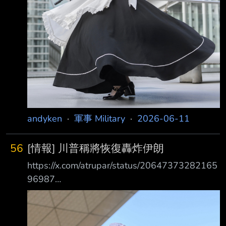
的無人機產業發
andyken
·
軍事 Military
·
2026-06-11
56
[情報] 川普稱將恢復轟炸伊朗
https://x.com/atrupar/status/20647373282165
96987
https://x.com/BulwarkOnline/status/20647390
81632760055 記者：「您今早發文談到了伊
朗……您在文章裡提到『現在他們將不得不付出