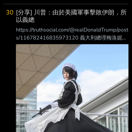
30
[分享] 川普：由於美國軍事擊敗伊朗，所
以義總
https://truthsocial.com/@realDonaldTrump/post
s/116782416835973120 義大利總理梅洛妮在
法國舉行的 G7 峰會期間，一再要求與我合照。
她目前在義大利的民意 支持度表現不佳，原因
可能是當涉及阻止伊朗取得或發展核武器時，她
選擇反對美國，而美 國是一個真正支持並保護
義大利的國家（當然，北約在這件事上的立場也
大致相同） 她甚至不願讓我們使用義大利的機
場或跑道，造成了重大的後勤不便。這還是在美
國每年投 入數千億美元協助保護義大利及其他
所謂北約盟友的情況下