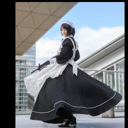
蘭（Gotland）的一片稀疏松林中，一輛最先進
的豹2系列 主力戰車陷入了困境 這輛戰車才剛開
始執行進攻任務，就已被扮演敵方隊伍的一架無
人機發現並追蹤鎖定 操控無人機的是37歲的烏
克蘭偵察無人機飛手Kvita。就在幾週前，他還在
頓內茨克州紅 軍村北方的羅登斯克
（Rodynske）鎮附近的陣地上作戰，運用無人
機偵察並消滅真實戰場 上的俄軍士兵 Kvita回憶
與北約的演習道：「一名北約士兵從戰車裡