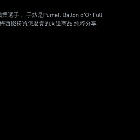
Mute
職業選手， 手錶是Purnell Ballon d’Or Full
看來是真梅西鐵粉買怎麼貴的周邊商品 純粹分享選
380. --