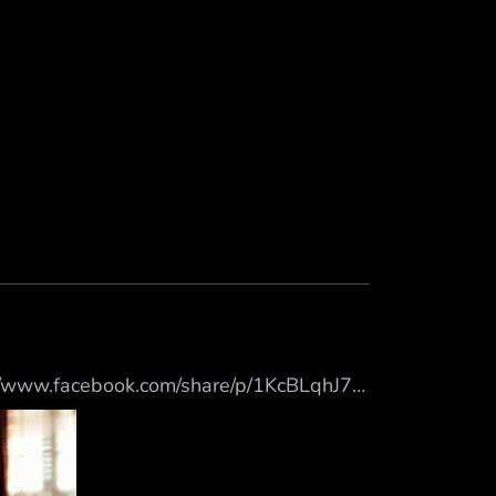
/www.facebook.com/share/p/1KcBLqhJ7h/
 感覺依然過得很滋潤， 統神最近很喜歡穿
y Samsung SM-S9380. -- 早安 --