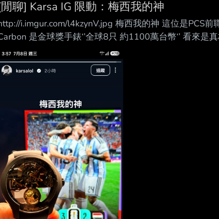
[閒聊] Karsa IG 限動：梅西我的神
http://i.imgur.com/l4kzynV.jpg 梅西我的神 這位是PCS前
Carbon 是金球獎手錶‘’全球8只 約1100萬台幣‘’ 
手日常生活 ----- Sent from JPTT on my Samsung SM-S9