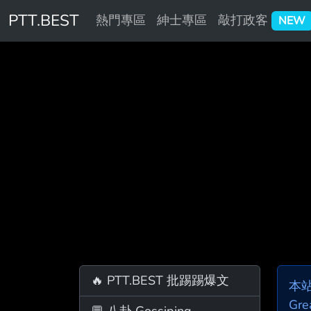
PTT.BEST
熱門專區
紳士專區
敲打政客
NEW
🔥 PTT.BEST 批踢踢爆文
本
Gre
💬 八卦 Gossiping