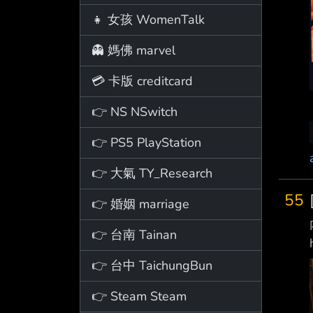
👧 女孩 WomenTalk
👻 媽佛 marvel
💳 卡版 creditcard
👉 NS NSwitch
👉 PS5 PlayStation
👉 大氣 TY_Research
55
👉 婚姻 marriage
👉 台南 Tainan
👉 台中 TaichungBun
👉 Steam Steam