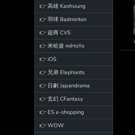
👉 高雄 Kaohsiung
👉 羽球 Badminton
👉 超商 CVS
👉 米哈遊 miHoYo
👉 iOS
👉 兄弟 Elephants
👉 日劇 Japandrama
👉 玄幻 CFantasy
👉 ES e-shopping
👉 WOW