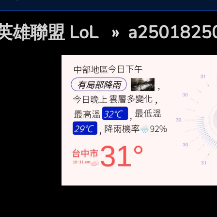
英雄聯盟 LoL
»
a250182