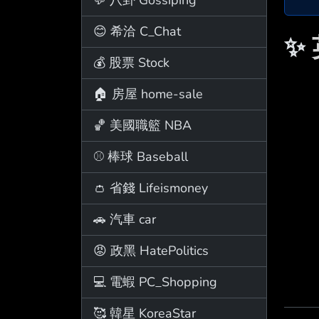
😊 希洽 C_Chat
✨
💰 股票 Stock
🏠 房屋 home-sale
🏀 美國職籃 NBA
⚾ 棒球 Baseball
👛 省錢 Lifeismoney
🚗 汽車 car
😡 政黑 HatePolitics
💻 電蝦 PC_Shopping
🥰 韓星 KoreaStar