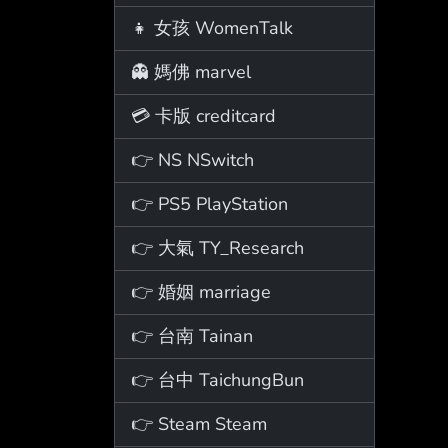
👧 女孩 WomenTalk
👻 媽佛 marvel
💳 卡版 creditcard
👉 NS NSwitch
👉 PS5 PlayStation
👉 大氣 TY_Research
👉 婚姻 marriage
👉 台南 Tainan
👉 台中 TaichungBun
👉 Steam Steam