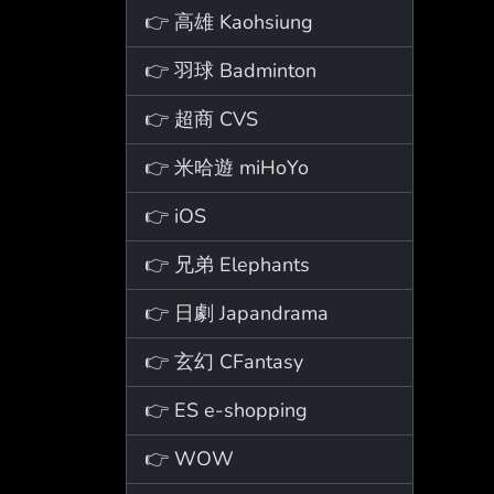
👉 高雄 Kaohsiung
👉 羽球 Badminton
👉 超商 CVS
👉 米哈遊 miHoYo
👉 iOS
👉 兄弟 Elephants
👉 日劇 Japandrama
👉 玄幻 CFantasy
👉 ES e-shopping
👉 WOW