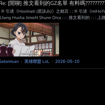
Re: [閒聊] 推文看到的GZ名單 有料嗎??????????
: ※ 引述《Hosimati (星詠み)》之銘言 : : ※ 引述《miHo
1Jiang Husha JimieN Shunn Orca : : : 推文看到的 : 
: : 打野Husha : : : 沒啥印象 有啥代表作嗎==? : : : 中路JimieN 
養很久證明DOGGO有多強 : : : 輔助
Satomisan
·
英雄聯盟 LoL
·
2026-05-10