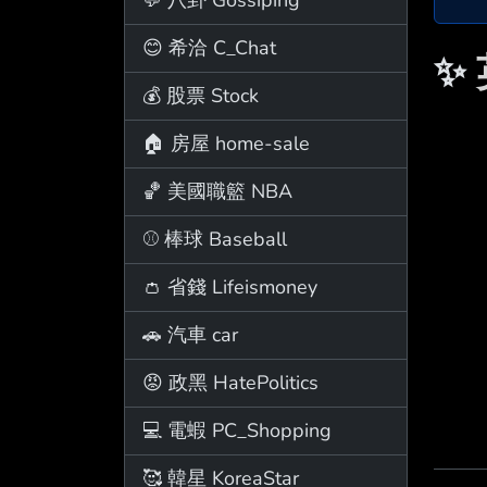
😊 希洽 C_Chat
✨
💰 股票 Stock
🏠 房屋 home-sale
🏀 美國職籃 NBA
⚾ 棒球 Baseball
👛 省錢 Lifeismoney
🚗 汽車 car
😡 政黑 HatePolitics
💻 電蝦 PC_Shopping
🥰 韓星 KoreaStar