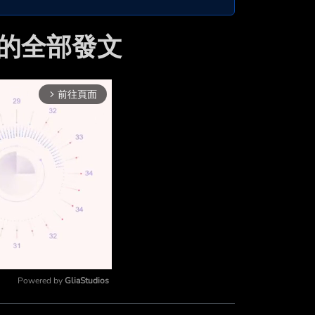
an 的全部發文
前往頁面
arrow_forward_ios
Powered by 
GliaStudios