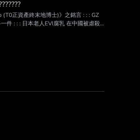
Mute
?????
Yo (T0正資產終末地博士)》之銘言 : : : GZ
: : 上路一件 : : : 日本老人EVI腐乳 在中國被虐殺 :
: : : 憋笑 : : : AD Shunn : : : CFO前太子