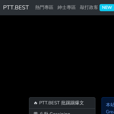
PTT.BEST
熱門專區
紳士專區
敲打政客
NEW
🔥 PTT.BEST 批踢踢爆文
本
Gre
💬 八卦 Gossiping