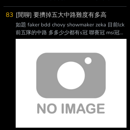
83
[閒聊] 要擠掉五大中路難度有多高
如題 faker bdd chovy showmaker zeka 目前lck
前五隊的中路 多多少少都有s冠 聯賽冠 msi冠之
類的 但平均年齡26+了 其他位置陸陸續續都有
亮眼的新人出現 但唯獨中路這個位置都是老人
佔據 打這個位置操作只是入門門檻 除此之外角
色池要有 傳統大核法師 節奏法師(逆命、加里歐)
刺客 偶爾版本對了還要拿坦克或是ad中路 加上
團戰意識要高 （輸出核心） 除了對線還要跟野
輔連動 什麼時候該在哪裡該有什麼裝備狀態都
會影響龍團資源團的結果 最重要每一隊中路幾
乎都是人氣擔當 以資方角度