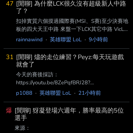
47
[閒聊] 為什麼LCK很久沒有超級新人中路
了？
扣掉實質六個摸過國際賽(MSI、S賽)至少決賽地
板的四大天王中路 來盤一下LCK其它中路 VicLa
KT S10出道，一二隊起伏之後流浪去美洲、中
rainnawind
·
英雄聯盟 LoL
·
9小時前
國 後來被狐狸撿回來，直到去年亞洲邀請賽到
今年LCK CUP是極短的生涯高光 除此之外之外
31
[閒聊] 燼的走位練習？Peyz:每天玩遊戲
幾乎毫無亮點 FST一出國爆炸打回原型 Daystar
就會了
狐狸本家從LSB時期就養著的二隊中路 沒比
今天的賽後採訪：
Vicla好多少 Roamer 今年開賽前傳說中的「AI爬
https://youtu.be/8ZePqfBRJ28?
分中路」本尊，少數符合超級新人中路的話題性
si=wxqZhE9ZetTEX8P1 （節錄部分題目） Q.
p1088
·
英雄聯盟 LoL
·
21小時前
的選手 但一年快結束了打下來就時好時壞，許
燼的走位都非常驚人，這種走位是只要練習就能
哥摧毀了AI 雖說是新人實際已經
做到的嗎？ 我也不太清楚，但因為整天都在打
爆
[閒聊] 犽凝登場六週年，勝率最高的5位
英雄聯盟，所以自然而然地學會了 Q. 回顧職業
選手
生涯，覺得現在是自己最巔峰的的時期嗎 我一
來源：
直覺得比起昨天的Peyz，今天、明天的Peyz都會