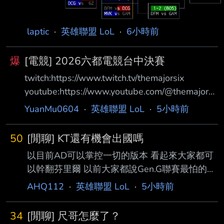
laptic
·
英雄聯盟 LoL
·
6小時前
爆
[電競] 2026六都電競台中決賽
twitch:https://www.twitch.tv/themajorsix
youtube:https://www.youtube.com/@themajorsi
x 主播賽評:JR/ZOD 賽制:BO5/全局BP 賽程
YuanMu0604
·
英雄聯盟 LoL
·
5小時前
18:00 貓老 VS 大巴黎閃電暗殺狼 貓老: 我不是
艾吉歐 2 單單單單單單單單 全場唯二真預言家
50
[閒聊] KT還有機會出國嗎
細節不夠 瓜中之瓜 一槍穿雲 大巴黎閃電暗殺狼:
以目前AD可以掌控一切的版本 看起來大家都可
夜奏花 (我愛手錶123) 楓棠珍珠奶茶 (Maple) 蛇
以幹翻芬里爾 以前大家都說Gen.G聯賽最怕的隊
老闆 (蛇蛇) 史上最小的志 (阿志) 小魚蛋 (BEBE)
伍是KT 因為你永遠不知道KT的上限 目前以AD
Kaze
AHQ112
·
英雄聯盟 LoL
·
5小時前
當主影響力的隊伍有 T1 DK Gen.G每路都能兜底
剛剛也是輾壓了 HLE還有MSI冠軍 這樣今年KT
34
[閒聊] 尺哥怎麼了？
有機會嗎 一樓ROXSMEB ----- Sent from JPTT