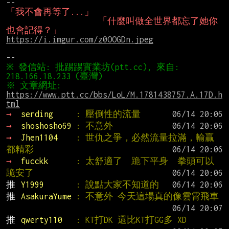
「我不會再等了...」
「什麼叫做全世界都忘了她你
也會記得？」
https://i.imgur.com/z0OOGDn.jpeg
※ 發信站: 批踢踢實業坊(ptt.cc), 來自: 
※ 文章網址: 
https://www.ptt.cc/bbs/LoL/M.1781438757.A.17D.h
tml
→ 
serding     
: 壓倒性的流量
→ 
shoshosho69 
: 不意外
→ 
Jhen1104    
: 世仇之爭，必然流量拉滿，輸贏
都精彩
→ 
fucckk      
: 太舒適了  跪下平身  拳頭可以
跪安了
推 
Y1999       
: 說點大家不知道的
推 
AsakuraYume 
: 不意外 今天這場真的像雲霄飛車
推 
qwerty110   
: KT打DK 還比KT打GG多 XD