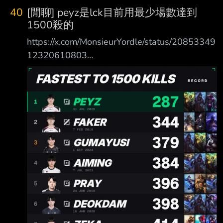
40
[閒聊] peyz是lck目前用最少場數達到
1500殺的
https://x.com/MonsieurYordle/status/20853349
12320610803
https://i.imgur.com/7M2UDk6.png 剛剛看到有
這消息 想說還有誰 結果下面是faker越來霸榜那
麼久了 不過peyz不到300場 真的是人型遠古龍
耶 --