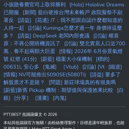
小孩贍養費官司上取得勝利
[Holo] Hololive Dreams
已開服
[新聞] 藍白硬推台灣未來帳戶 政院擬祭不副
署反
[請益]
[花邊] JT：我不想跟自認什麼都知道的
人待一起
[討論] Kuminga怎麼才過一年 身價掉這麼
多？
[請益] DeepSeek 老闆內部會議
[討論] 權喜
原：不再公開班機資訊了
[討論] 雙北實居人口近700
萬，養不起兩顆大巨蛋
[情報] 2026年 6月份景氣燈
號 紅燈 (41分)
[蔚藍] 檔案大小保機制
[標的]
00631L 安心多
[鬼滅]
［Vtub]
[討論] [Vt
[鐵道]
[情報] NV可能推出5090SE(5080Ti)
[請益] 要多了
解股票才不是賭？
[問題] 新莊球場真的有很臭嗎
[蔚藍]新舊 Pickup 機制：期望值與保護效果比較
[白
銀]
[分享］
[漫畫]
[內鬼]
PTT.BEST 批踢踢爆文 © 2026
本站與批踢踢官方無關！由粉絲整理製作！目標是讓年輕族群，也能
容易逛批踢踢！Make PTT Great Again！