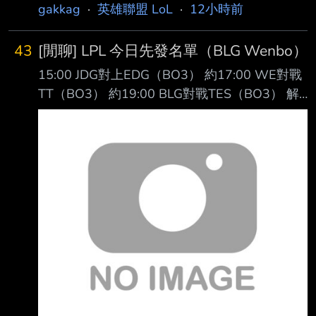
gakkag
·
英雄聯盟 LoL
·
12小時前
43
[閒聊] LPL 今日先發名單（BLG Wenbo）
15:00 JDG對上EDG（BO3） 約17:00 WE對戰
TT（BO3） 約19:00 BLG對戰TES（BO3） 解
說：鼓鼓、王淞、王多多、懷南 主持：駱歆
https://imgpoi.com/i/OF8NNG.png
https://imgpoi.com/i/OF8X79.png
https://imgpoi.com/i/OF8FM5.png -- 結果是兩
個新人上路對打 阿說好的BIN哥回歸呢? -- 鷹嶺
ルイ推 https://youtu.be/Ix-f51aq8SY
https://img