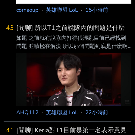
cornsoup
·
英雄聯盟 LoL
·
15小時前
43
[閒聊] 所以T1之前說隊內的問題是什麼
如題 之前就有說隊內打得很混亂目前已經找到
問題 並積極在解決 所以那個問題到底是什麼啊
今天大O進場的時候笑得很開心 還跟露許哥有說
有笑 今天韓股普普感覺也不是韓股的問題 有人
知道嗎 https://i.imgur.com/c1eE8Pt.jpeg
https://i.imgur.com/Y9zSMCd.jpeg
https://i.imgur.com/zPg0xdM.jpeg
https://i.imgur.com/69uC2cg.jpeg ----- Sent
from JPTT on my iPho
AHQ112
·
英雄聯盟 LoL
·
22小時前
41
[閒聊] Keria對T1目前是第一名表示意見