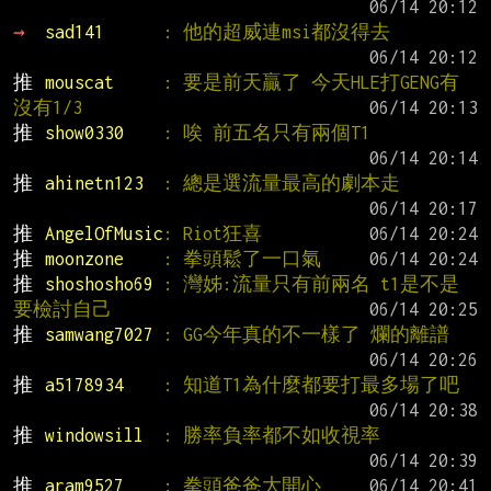
→ 
sad141      
: 他的超威連msi都沒得去
推 
mouscat     
: 要是前天贏了 今天HLE打GENG有
沒有1/3
推 
show0330    
: 唉 前五名只有兩個T1
推 
ahinetn123  
: 總是選流量最高的劇本走
推 
AngelOfMusic
: Riot狂喜
推 
moonzone    
: 拳頭鬆了一口氣
推 
shoshosho69 
: 灣姊:流量只有前兩名 t1是不是
要檢討自己
推 
samwang7027 
: GG今年真的不一樣了 爛的離譜
推 
a5178934    
: 知道T1為什麼都要打最多場了吧
推 
windowsill  
: 勝率負率都不如收視率
推 
aram9527    
: 拳頭爸爸大開心