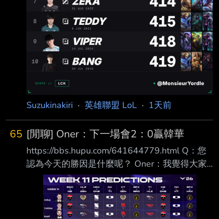
Suzukinakiri
·
英雄聯盟 LoL
·
1天前
65
[閒聊] Oner：下一場會2：0贏韓華
https://bbs.hupu.com/641644779.html Q：您
認為今天的勝因是什麼呢？ Oner：我覺得大家
打得都很好，特別是下路非常主動、表現得太出
色了， 下路組打得很好。 Q：在第二局的BP
中，很多人應該都沒料到T1的最後一手會選出豬
女， 請問這個選擇是基於怎樣的判斷呢？