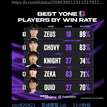
https://x.com/i/status/2085390123110179122
表現得更好，所以比起過去來說，現在 打的更
勝率最高的選手是宙斯 再來是超威 沒想到第三
好了 Q. 比起非 AD 陣容，果然還是單純的 AD
名神左... 接著是zeka 西方勝率最高的是Quid 看
陣容對你來說更好一些吧 剛開始其實覺得非 AD
起來蠻合理的一個排行 所以我說那個造型持有人
陣容
呢？ https://i.mopix.cc/WSF0wF.jpg --
zxcv820421
·
英雄聯盟 LoL
·
11小時前