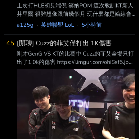
上次打HLE初見端倪 笑納POM 這次教訓KT新人
on my iPhone --
芬里爾 很難想像跟前幾個月 玩什麼都是輸線會
戰暴斃的GG AD是同一人 請問尺哥怎麼了？ --
a125g
·
英雄聯盟 LoL
·
5小時前
45
[閒聊] Cuzz的菲艾僅打出 1K傷害
剛才GenG VS KT的比賽中 Cuzz的菲艾全場只打
出了1.0k的傷害 https://i.imgur.com/ohiSsf5.jpeg
搞到連KT自己的後勤都在笑 這是LCK打野菲艾最
低的傷害嗎？ --