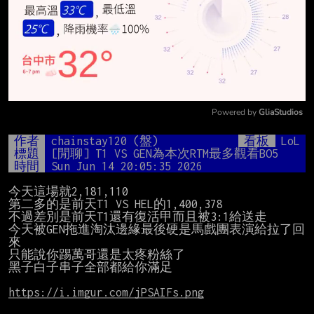
Powered by 
GliaStudios
Mute
作者
chainstay120 (盤)
看板
LoL
標題
[閒聊] T1 VS GEN為本次RTM最多觀看BO5
時間
Sun Jun 14 20:05:35 2026
今天這場就2,181,110

第二多的是前天T1 VS HEL的1,400,378

不過差別是前天T1還有復活甲而且被3:1給送走

今天被GEN拖進淘汰邊緣最後硬是馬戲團表演給拉了回
來

只能說你踢萬哥還是太疼粉絲了

黑子白子串子全部都給你滿足

https://i.imgur.com/jPSAIFs.png