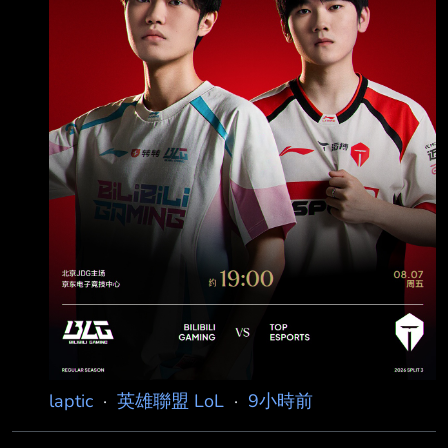
◢████████◤ Patch 26.15 禁茂凱 無畏競巔
峰 第三站：北京・英特爾電競中心 本日賽程：
15:00 登峰 JD
laptic
·
英雄聯盟 LoL
·
9小時前