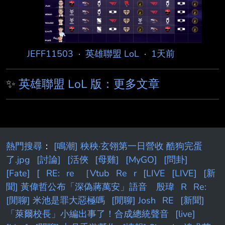
Oner：畢竟從我們陣容來看，感覺需要一個坦克
英雄，雖然最近在當前版本中 不算特別契合的
英雄，但無論在什麼版本中它都是可以出場的英
雄， 我一直都是這麼認為的，今天覺得機會很
JEFF11503
·
英雄聯盟 LoL
·
1天前
合適就選了。 Q：不過提到Oner選手，像李
✨
英雄聯盟 LoL 版：更多文章
熱門搜尋
：
[鳴潮] 秧秧·玄翎第一日營收 酷狗完蛋
了.jpg
[討論]
[活俠
[母雞]
[MyGO]
[問卦]
[Fate]
[
RE:
re
［Vtub
Re
r
[LIVE
[LIVE]
[新
聞] 黃偉哲公布「深偽蔣萬安」語音 殷瑋
R
Re:
[閒聊] 米池是罪大惡極嗎
[閒聊] Josh
RE
[新聞]
「萊爾校長」小編出事了！合成總統聲音
[live]