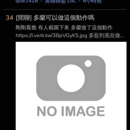
qize1428
·
英雄聯盟 LoL
·
6小時前
了! -- 抱歉，感謝指正
34
[閒聊] 多蘭可以做這個動作嗎
剛剛看脆 有人截圖下來 多蘭做了這個動作
https://i.verb.tw/3BpVGyK5.jpg 多藍到底在做什
麼啊 好可怕啊 --