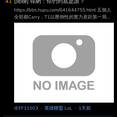
41
[閒聊] 韓網：你們到底是誰？
https://bbs.hupu.com/641644755.html 五個人
全部都Carry，T1以壓倒性的實力差距第一局碾
壓了DK。 ——很難說是誰carry了，五個人輪流
打得很好 ——你們到底是誰？ ——T1下路真的
很OP ——Faker哥也打得很好。 ——DK收到月
薪了？ ——回覆：拿到了EWC獎金吧。 ——T1
把全部身價都投進去當空海力士了吧 ——Peyz
呀，哥哥們都打起精神來，我們去拿MSI、EWC
冠軍吧！ ——你們到底是誰？ ——下週才三伏
天誒？DK像三伏天裡挨打的雞 ——狀態真的起
伏不定，
JEFF11503
·
英雄聯盟 LoL
·
1天前