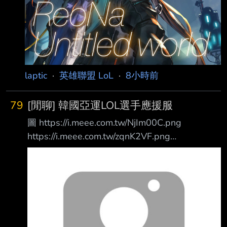
laptic
·
英雄聯盟 LoL
·
8小時前
79
[閒聊] 韓國亞運LOL選手應援服
圖 https://i.meee.com.tw/NjIm00C.png
https://i.meee.com.tw/zqnK2VF.png
https://i.meee.com.tw/lxytkud.png
https://i.meee.com.tw/oHk59DR.png
https://i.meee.com.tw/pXt4uMm.png
https://i.meee.com.tw/okr076s.png
https://i.meee.com.tw/leRdSgq.png
https://i.meee.