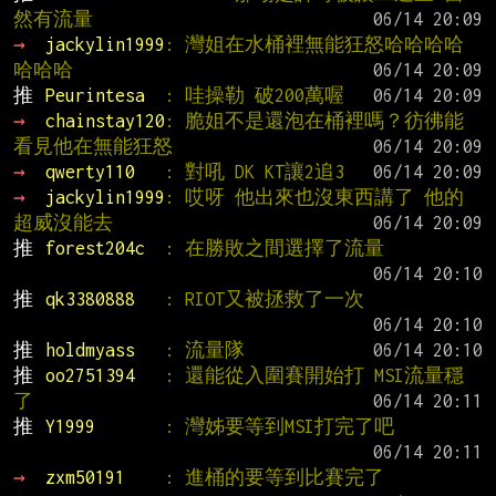
然有流量
→ 
jackylin1999
: 灣姐在水桶裡無能狂怒哈哈哈哈
哈哈哈
推 
Peurintesa  
: 哇操勒 破200萬喔
→ 
chainstay120
: 脆姐不是還泡在桶裡嗎？彷彿能
看見他在無能狂怒
→ 
qwerty110   
: 對吼 DK KT讓2追3
→ 
jackylin1999
: 哎呀 他出來也沒東西講了 他的
超威沒能去
推 
forest204c  
: 在勝敗之間選擇了流量
推 
qk3380888   
: RIOT又被拯救了一次
推 
holdmyass   
: 流量隊
推 
oo2751394   
: 還能從入圍賽開始打 MSI流量穩
了
推 
Y1999       
: 灣姊要等到MSI打完了吧
→ 
zxm50191    
: 進桶的要等到比賽完了