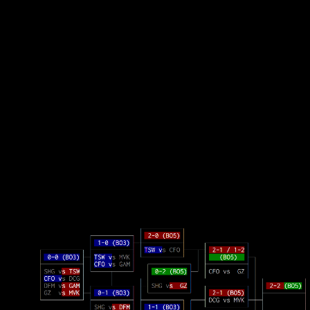
◢██ ██ ██ ████████ ██ ██ ███████◤
██ ██◣ ███ █◤ ◥██◣ ███ ███████
◥██████ ███ ███████ ◥█████ ███
202