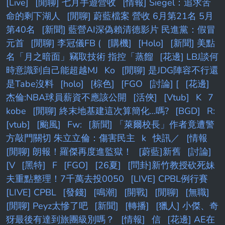
[Live]
[閒聊] 七月手遊營收
[情報] Siegel：追求苦
命的剩下湖人
[閒聊] 蔚藍檔案 營收 6月第21名 5月
第40名
[新聞] 藍營AI深偽賴清德影片 民進黨：假冒
元首
[閒聊] 李冠儀FB (
[購機]
[Holo]
[新聞] 美點
名「月之暗面」竊取技術 指控「蒸餾
[花邊] LBJ談何
時意識到自己能超越MJ
Ko
[閒聊] 是JDG陣容不行還
是Tabe沒料
[holo]
[棕色]
[FGO
[討論] [
[花邊]
杰倫:NBA球員薪資不應該公開
[活俠]
[Vtub]
K
7
kobe
[閒聊] 終末地基建這次算簡化...嗎?
[BGD]
R:
[vtub]
[颱風]
Fw:
[新聞] 「萊爾校長」作者竟遭警
方敲門關切 朱立立倫：傷害民主
k
快訊／
[情報
[閒聊] 朗報！羅傑再度進監獄！
[蔚藍]新舊
[討論]
[V
[黑特]
F
[FGO]
[26夏]
[問卦]新竹教授砍死妹
夫重點整理！7千萬去投0050
[LIVE] CPBL例行賽
[LIVE] CPBL
[發錢]
[鳴潮]
[開戰]
[閒聊]
[無職]
[閒聊] Peyz太慘了吧
[新聞]
[轉播]
[獵人] 小傑、奇
犽最後有達到旅團級別嗎？
[情報]
信
[花邊] AE在