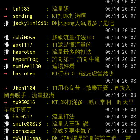
→ 
tn1983      
: 流量隊
→ 
serding     
: KT打DK打滿啊
推 
jackylin1999
: Dk比geng人氣還多了是吧
推 
sobiNOva    
: 超級流量打法XDD
推 
gox1117     
: T1還是懂流量的
推 
hasroten    
: 流量最多的打法
→ 
hyperfrog   
: 許哥第三 許哥牛逼
推 
tomlee1130  
: 這場好看
→ 
hasroten    
: KT打GG 0:3被屌虐當然少
→ 
Jhen1104    
: T1用心良苦，放棄正賽，直接入
圍賽暖手，流量拉滿
→ 
tp950016    
: KT.DK打滿多一點正常啊  昨天早
早就下班了
推 
bbc0217     
: 流量打法
推 
smile00823  
: 流量大王隊 讚
推 
cornsoup    
: 脆姊又要生氣了
推 
MoWilliams  
: DK KT那場是許哥被讓二追三 當