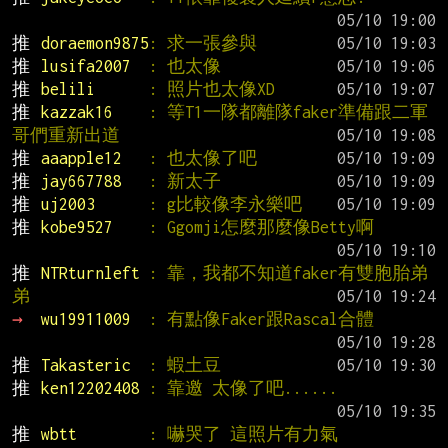
推 
doraemon9875
: 求一張參與
推 
lusifa2007  
: 也太像
推 
belili      
: 照片也太像XD
推 
kazzak16    
: 等T1一隊都離隊faker準備跟二軍
哥們重新出道
推 
aaapple12   
: 也太像了吧
推 
jay667788   
: 新太子
推 
uj2003      
: g比較像李永樂吧
推 
kobe9527    
: Ggomji怎麼那麼像Betty啊
推 
NTRturnleft 
: 靠，我都不知道faker有雙胞胎弟
弟
→ 
wu19911009  
: 有點像Faker跟Rascal合體
推 
Takasteric  
: 蝦土豆
推 
ken12202408 
: 靠邀 太像了吧......
推 
wbtt        
: 嚇哭了 這照片有力氣