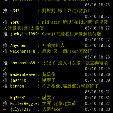
推 
q347        
: 對對對 蝦土豆吃到飽YT
推 
Yoru        
: mid azir 所以叫midir嘛 這複製
人計畫取id也太隨便
推 
jackylin1999
: Ggomji怎麼看起來像超負荷啦
推 
Amychen     
: 神的接班人
推 
weichen1118 
: 靠邀 又一個Faker怎麼打
推 
shoshosho69 
: 太狠了 沒人可以接半就去弄複製
人
推 
madeinheaven
: 超級像
推 
ja97410     
: 嚇哭了
推 
bernon      
: 不是很像,嘴唇部分就露餡了
→ 
kqP5641     
: 嚇哭了
推 
MillerReggie
: 笑死 超像超負荷
→ 
july81212   
: 人造faker