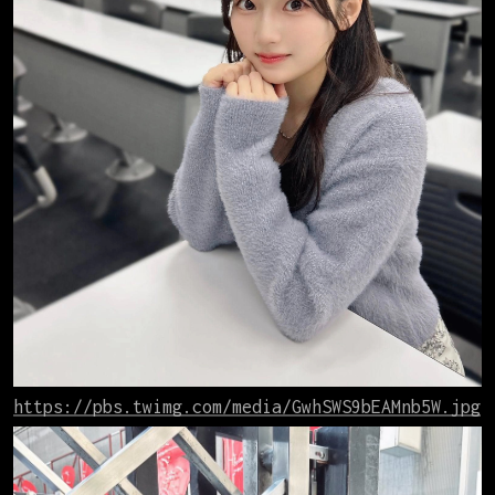
https://pbs.twimg.com/media/GwhSWS9bEAMnb5W.jpg