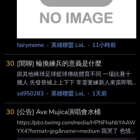
fairymomo
·
英雄聯盟 LoL
·
11小時前
30
[閒聊] 輪換練兵的意義是什麼
跟其他棒球足球籃球傳統體育不同 一場比賽十
幾人 先發替補上上下下 常需要練新人來當即戰
力 但LOL的比賽基本上就是五個人選定後就焊死
sd950283
·
英雄聯盟 LoL
·
1天前
打一整年 除非有人出怪聲 生病 買外圍 假賽幹嘛
的 不然替補作用極小 在這種情況練新人還有什
30
[公告] Ave Mujica演唱會水桶
麼特別的用意嗎 討論一下吧 --
https://pbs.twimg.com/media/HPNFhahbYAAW
YX4?format=jpg&name=medium 我哭了 色情
廣告鬧版處理紀錄 一併退文，相關標題與內文