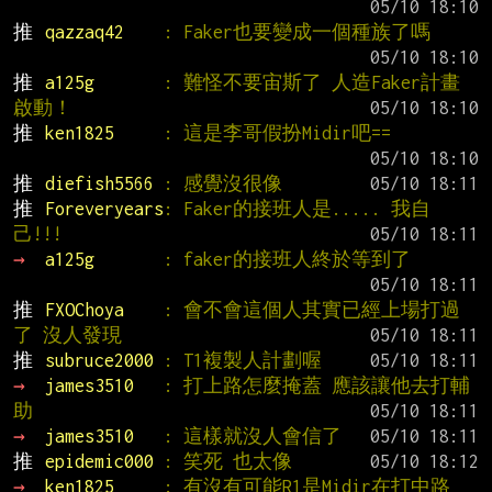
推 
qazzaq42    
: Faker也要變成一個種族了嗎
推 
a125g       
: 難怪不要宙斯了 人造Faker計畫
啟動！
推 
ken1825     
: 這是李哥假扮Midir吧==
推 
diefish5566 
: 感覺沒很像
推 
Foreveryears
: Faker的接班人是..... 我自
己!!!
→ 
a125g       
: faker的接班人終於等到了
推 
FXOChoya    
: 會不會這個人其實已經上場打過
了 沒人發現
推 
subruce2000 
: T1複製人計劃喔
→ 
james3510   
: 打上路怎麼掩蓋 應該讓他去打輔
助
→ 
james3510   
: 這樣就沒人會信了
推 
epidemic000 
: 笑死 也太像
→ 
ken1825     
: 有沒有可能R1是Midir在打中路