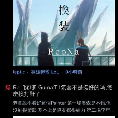
韓語 https://www.sooplive.co.kr/stat
laptic
·
英雄聯盟 LoL
·
9小時前
爆
Re: [閒聊] Guma:T1氛圍不是挺好的嗎 怎
麼換打野了
老實說不看好這個Painter 第一場潘森是不錯,但
沒到很驚豔 基本上是隊友都很給力 第二場李星
沒什麼在gank 打團都很被動 第三場更慘, 不知道