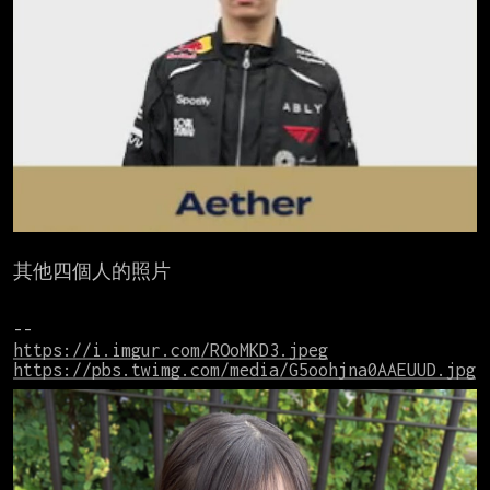
其他四個人的照片

https://i.imgur.com/ROoMKD3.jpeg
https://pbs.twimg.com/media/G5oohjna0AAEUUD.jpg