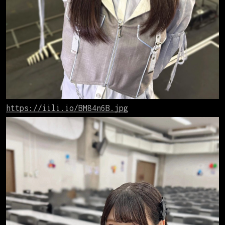
https://iili.io/BM84n6B.jpg