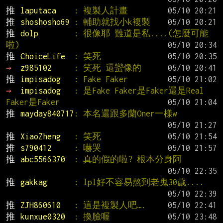
推 
laputaca    
: 複製人計畫
推 
shoshosho69 
: 輔助就找小k複製
推 
dolp        
: 很像耶 難道是私....(怎麼可能
啦)
推 
ChoiceLife  
: 笑死
→ 
z985102     
: 笑死 還蠻像的
推 
impisadog   
: Fake Faker
→ 
impisadog   
: 是Fake Faker是Faker還是Real 
Faker是Faker
推 
mayday840717
: 本名還跟多蘭Oner一樣w
推 
XiaoZheng   
: 笑死
推 
s790412     
: 嚇哭
推 
abc5566370  
: 真的假的啦? 根本分身阿
推 
gakkag      
: lpl好不容易熬到老鬼30歲....
推 
ZJH860610   
: 這是複製人吧….
推 
kunxue0320  
: 換臉喔