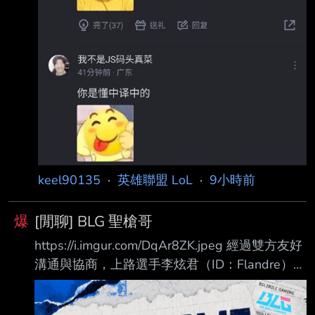
keel90135
·
英雄聯盟 LoL
·
9小時前
爆
[閒聊] BLG 聖槍哥
https://i.imgur.com/DqAr8ZK.jpeg 經過雙方友好
溝通與協商，上路選手李炫君（ID：Flandre）即
日起正式加入BLG電子競技俱樂部英雄聯盟分
部，將以BLG.Flandre之名征戰英雄聯盟職業賽