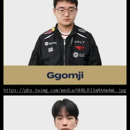
https://pbs.twimg.com/media/HH8LR33aMAAm4mL.jpg