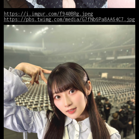
https://i.imgur.com/f940BRg.jpeg
https://pbs.twimg.com/media/G7fNb6Pa8AA64C7.jpg