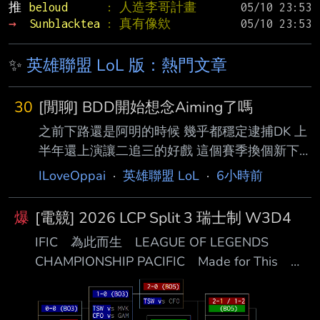
推 
beloud      
: 人造李哥計畫
→ 
Sunblacktea 
: 真有像欸
✨
英雄聯盟 LoL 版：熱門文章
30
[閒聊] BDD開始想念Aiming了嗎
之前下路還是阿明的時候 幾乎都穩定逮捕DK 上
半年還上演讓二追三的好戲 這個賽季換個新下
路 被把把穿線就算了 玩AP下路被傳統AD打到
ILoveOppai
·
英雄聯盟 LoL
·
6小時前
幾千塊的差距 BDD會開始想念阿明了嗎 --
爆
[電競] 2026 LCP Split 3 瑞士制 W3D4
IFIC 為此而生 LEAGUE OF LEGENDS
CHAMPIONSHIP PACIFIC Made for This
LEAGU ██ ◢█████ ████████ ██
◢██████ ████████ ██ ◢██◤ ██ ██
██ ██◤ ██ ██ ██ ██ ██ ██ ██ ██ █◤