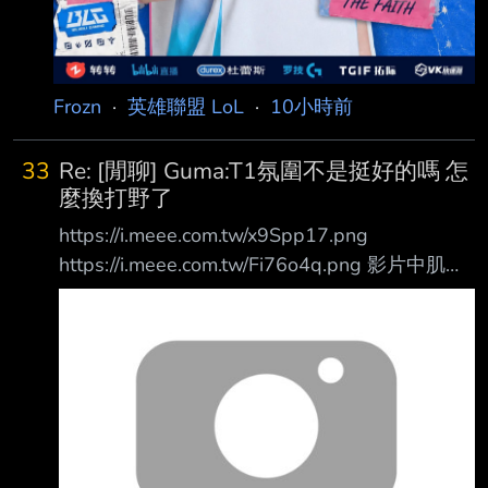
Frozn
·
英雄聯盟 LoL
·
10小時前
33
Re: [閒聊] Guma:T1氛圍不是挺好的嗎 怎
麼換打野了
https://i.meee.com.tw/x9Spp17.png
https://i.meee.com.tw/Fi76o4q.png 影片中肌肉
對著掃帚一臉猥瑣笑 畫面沒捕捉到的下方 肌肉
疑似是拍了一下掃帚的PP (啪一聲出來時宙斯沒
在甩暖暖包了 掃帚也用一聲"阿C"回應肌肉的無
禮之舉( 這幾人就一定要有肉體關係就是了吧
:OOOOOOOOOOOO -- 彼建永遠最強！
https://i.imgur.com/XZ6mmMO.png
https://i.imgur.com/yoQqSyR.png --