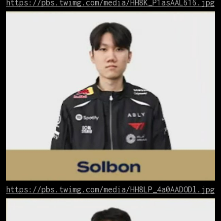
https://pbs.twimg.com/media/HH8K_P1asAAL616.jpg
https://pbs.twimg.com/media/HH8LP_4a0AADODl.jpg