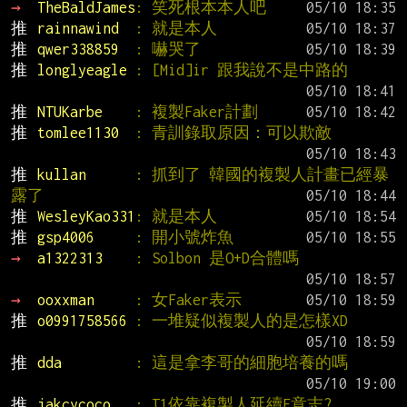
→ 
TheBaldJames
: 笑死根本本人吧
推 
rainnawind  
: 就是本人
推 
qwer338859  
: 嚇哭了
推 
longlyeagle 
: [Mid]ir 跟我說不是中路的
推 
NTUKarbe    
: 複製Faker計劃
推 
tomlee1130  
: 青訓錄取原因：可以欺敵
推 
kullan      
: 抓到了 韓國的複製人計畫已經暴
露了
推 
WesleyKao331
: 就是本人
推 
gsp4006     
: 開小號炸魚
→ 
a1322313    
: Solbon 是O+D合體嗎
→ 
ooxxman     
: 女Faker表示
推 
o0991758566 
: 一堆疑似複製人的是怎樣XD
推 
dda         
: 這是拿李哥的細胞培養的嗎
推 
jakcycoco   
: T1依靠複製人延續F意志?