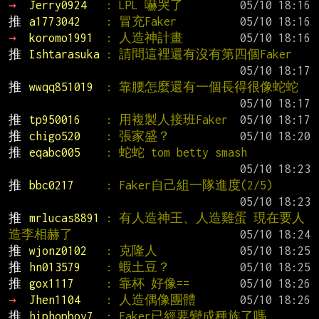
→ 
Jerry0924   
: LPL 嚇哭了
推 
a1773042    
: 冒充Faker
→ 
koromo1991  
: 人造神計畫
推 
Ishtarasuka 
: 請問這裡還有沒有第四個Faker
推 
wwqq851019  
: 靠腰怎麼還有一個長得很像蛇蛇
推 
tp950016    
: 用複製人接班Faker
推 
chigo520    
: 張家盛？
推 
eqabc005    
: 蛇蛇 tom betty smash
推 
bbc0217     
: Faker自己組一隊進度(2/5)
推 
mrlucas8891 
: 有人造神王、人造雞蛋 現在要人
造李相赫了
推 
wjonz0102   
: 克隆人
推 
hn013579    
: 蝦土豆？
推 
gox1117     
: 靠杯 好像==
→ 
Jhen1104    
: 人造偶像團體
推 
hiphopboy7  
: Faker已經要變成種族了嗎