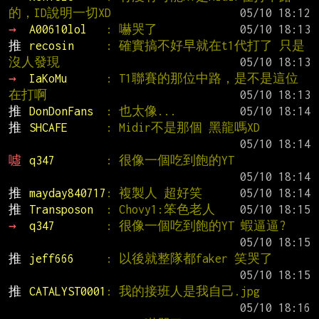
的，ID說明一切XD
→ 
A00610lol   
: 嚇哭了
推 
recosin     
: 確實搞不好早就在t1代打了 只是
沒人發現
→ 
IaKoMu      
: T1聯賽的那位中路，是不是這位
在打啊
推 
DonDonFans  
: 也太像...
推 
SHCAFE      
: Midir不是那個 黑龍嗎XD
噓 
q347        
: 很像一個吃到飽的YT
推 
mayday840717
: 複製人 超好笑
推 
Transposon  
: Chovy1:笨色老人
→ 
q347        
: 很像一個吃到飽的YT 蝦逼逼?
推 
jeff666     
: 以後就整隊都faker 笑哭了
推 
CATALYST0001
: 我的接班人是我自己.jpg