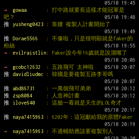
→ 
gowaa       
: 打中路就要長這樣才能冠軍是
吧？
推 
yusheng0423 
: 靠腰 複製人計畫開始了
推 
Dorae5566   
: 不像啦，只是很明顯就是faker的
粉絲
→ 
evilraistlin
: Faker說今年16歲就是說溜嘴了
→ 
gcobc12632  
: 五路飛可 太神啦
推 
davidliudmc 
: 韓國是要複製五路李哥嗎
推 
abd86731    
: 一萬個飛可弟弟
推 
zsp8084     
: 人造神計畫
推 
ilove640    
: 這臉一看就是天生的LOL奇才
推 
naya7415963 
: 6202年：這冠獻給我的原體Faker
→ 
naya7415963 
: 不過輔助應該要複製別人