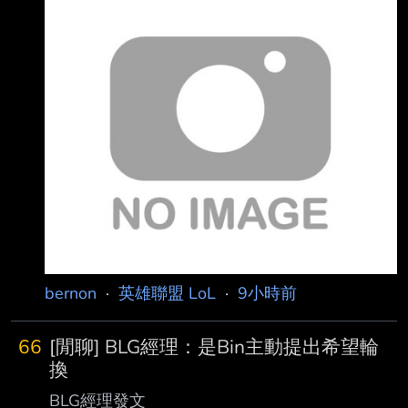
在幹嘛 雖然說第二場是Faker關鍵給了機會 但
Painter本身不怎麼強阿 沒記錯的話完全沒看到插
眼閃現飛踢的畫面 基操普普 一直在農的話派板
友上去也可以啊 雖然Oner的確有狀態下滑的問題
但看起來Painter還需要很多時間適應 大概是這樣
--
bernon
·
英雄聯盟 LoL
·
9小時前
66
[閒聊] BLG經理：是Bin主動提出希望輪
換
BLG經理發文