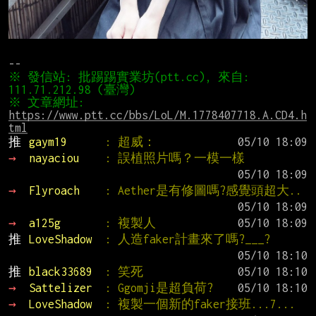
※ 發信站: 批踢踢實業坊(ptt.cc), 來自: 
※ 文章網址: 
https://www.ptt.cc/bbs/LoL/M.1778407718.A.CD4.h
tml
推 
gaym19      
: 超威：
→ 
nayaciou    
: 誤植照片嗎？一模一樣
→ 
Flyroach    
: Aether是有修圖嗎?感覺頭超大..
→ 
a125g       
: 複製人
推 
LoveShadow  
: 人造faker計畫來了嗎?___?
推 
black33689  
: 笑死
→ 
Sattelizer  
: Ggomji是超負荷?
→ 
LoveShadow  
: 複製一個新的faker接班...7...