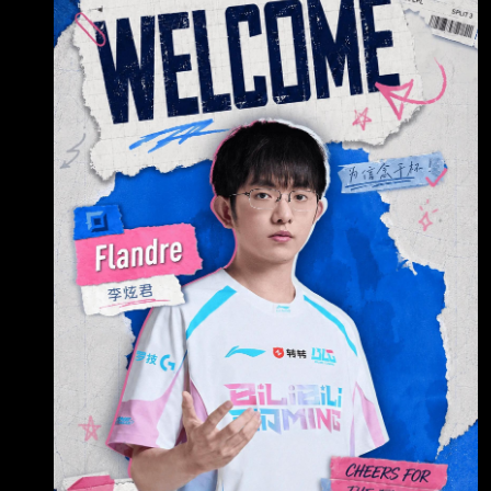
場。 感謝Flandre選手選擇相信BLG，來到這裡
與我們並肩作戰。作為一名擁有豐富賽場經驗的
選手，他對比賽有著深刻的理解，也始終保持著
積極、坦率的性格。我們期待他的加入能夠為隊
伍帶來更多戰術選擇，幫助大家應對接下來的挑
戰。 曾以霰火轟開前路，如今攜歲月淬鍊的從容
與鋒芒，與我們並肩踏上