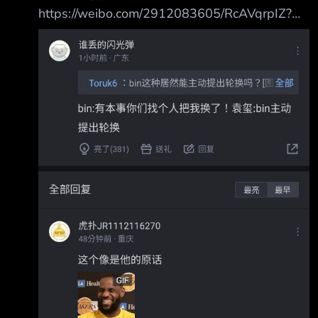
https://weibo.com/2912083605/RcAVqrpIZ?
pagetype=profilefeed #blg超話 自從MSI之
後，網路上出現了很多無厘頭的討論，我自己也
常刷到，正好藉這個 時機，覺得還是要跟大家
說一下。 關於Bin的事情，MSI和EWC連續失利
以後，他自己意識到心態和比賽狀態出現了問
題， 主動和我們提出希望進行輪換，暫離賽場
一段時間，好好調整一下。 大家一路走來，彼
此之間的信任和目標，不會因為一兩場比賽的結
果就動搖了。 整個過程就是這樣，所謂的隊內
不和，