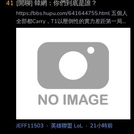
41
[閒聊] 韓網：你們到底是誰？
https://bbs.hupu.com/641644755.html 五個人
全部都Carry，T1以壓倒性的實力差距第一局碾
壓了DK。 ——很難說是誰carry了，五個人輪流
打得很好 ——你們到底是誰？ ——T1下路真的
很OP ——Faker哥也打得很好。 ——DK收到月
薪了？ ——回覆：拿到了EWC獎金吧。 ——T1
把全部身價都投進去當空海力士了吧 ——Peyz
呀，哥哥們都打起精神來，我們去拿MSI、EWC
冠軍吧！ ——你們到底是誰？ ——下週才三伏
天誒？DK像三伏天裡挨打的雞 ——狀態真的起
伏不定，
JEFF11503
·
英雄聯盟 LoL
·
21小時前