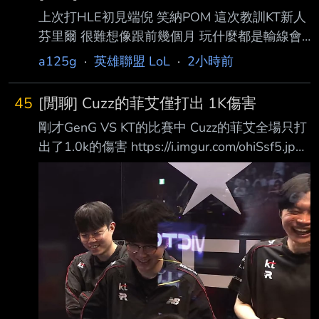
有機會嗎 一樓ROXSMEB ----- Sent from JPTT
上次打HLE初見端倪 笑納POM 這次教訓KT新人
on my iPhone --
芬里爾 很難想像跟前幾個月 玩什麼都是輸線會
戰暴斃的GG AD是同一人 請問尺哥怎麼了？ --
a125g
·
英雄聯盟 LoL
·
2小時前
45
[閒聊] Cuzz的菲艾僅打出 1K傷害
剛才GenG VS KT的比賽中 Cuzz的菲艾全場只打
出了1.0k的傷害 https://i.imgur.com/ohiSsf5.jpeg
搞到連KT自己的後勤都在笑 這是LCK打野菲艾最
低的傷害嗎？ --