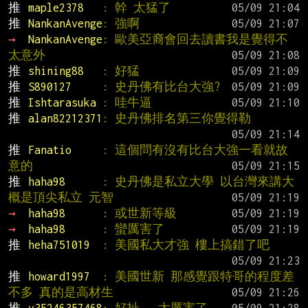
推 
maple2378   
: 幹 太猛了
推 
NankanAvenge
: 強啊
→ 
NankanAvenge
: 歐美亞裔會回去讀書我是覺得不
太意外
推 
shining88   
: 好猛
推 
S890127     
: 史丹佛有比台大強?
推 
Ishtarasuka 
: 哇牛逼
推 
alan82212371
: 史丹佛排名第三你覺得勒
推 
Fanatio     
: 這個問有沒有比台大強一看就故
意的
推 
haha98      
: 史丹佛是私立大學 以台灣來講大
概是頂尖私立 元智
→ 
haha98      
: 或世新等級
→ 
haha98      
: 蠻厲害了
推 
heha751019  
: 美國私大才強 樓上搞錯了吧
推 
howard1997  
: 美國世新 那感覺跟特哥的程度差
不多 真的是高材生
推 
y35246357468
: 好扯...太厲害了