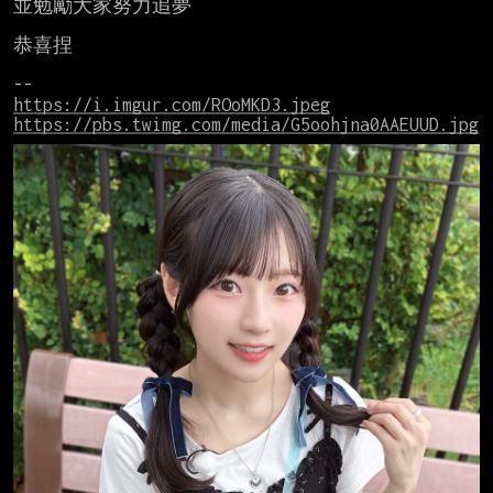
並勉勵大家努力追夢

恭喜捏

https://i.imgur.com/ROoMKD3.jpeg
https://pbs.twimg.com/media/G5oohjna0AAEUUD.jpg