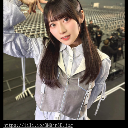
https://iili.io/BM84n6B.jpg