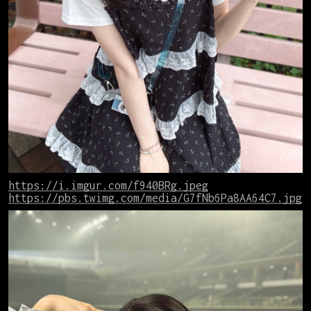
https://i.imgur.com/f940BRg.jpeg
https://pbs.twimg.com/media/G7fNb6Pa8AA64C7.jpg