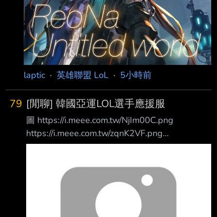
laptic
·
英雄聯盟 LoL
·
5小時前
79
[閒聊] 韓國亞運LOL選手應援服
圖 https://i.meee.com.tw/NjIm00C.png
https://i.meee.com.tw/zqnK2VF.png
https://i.meee.com.tw/lxytkud.png
https://i.meee.com.tw/oHk59DR.png
https://i.meee.com.tw/pXt4uMm.png
https://i.meee.com.tw/okr076s.png
https://i.meee.com.tw/leRdSgq.png
https://i.meee.