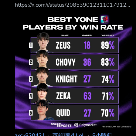
https://x.com/i/status/2085390123110179122
表現得更好，所以比起過去來說，現在 打的更
勝率最高的選手是宙斯 再來是超威 沒想到第三
好了 Q. 比起非 AD 陣容，果然還是單純的 AD
名神左... 接著是zeka 西方勝率最高的是Quid 看
陣容對你來說更好一些吧 剛開始其實覺得非 AD
起來蠻合理的一個排行 所以我說那個造型持有人
陣容
呢？ https://i.mopix.cc/WSF0wF.jpg --
zxcv820421
·
英雄聯盟 LoL
·
8小時前