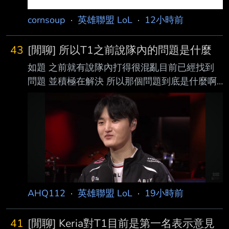
cornsoup
·
英雄聯盟 LoL
·
12小時前
43
[閒聊] 所以T1之前說隊內的問題是什麼
如題 之前就有說隊內打得很混亂目前已經找到
問題 並積極在解決 所以那個問題到底是什麼啊
今天大O進場的時候笑得很開心 還跟露許哥有說
有笑 今天韓股普普感覺也不是韓股的問題 有人
知道嗎 https://i.imgur.com/c1eE8Pt.jpeg
https://i.imgur.com/Y9zSMCd.jpeg
https://i.imgur.com/zPg0xdM.jpeg
https://i.imgur.com/69uC2cg.jpeg ----- Sent
from JPTT on my iPho
AHQ112
·
英雄聯盟 LoL
·
19小時前
41
[閒聊] Keria對T1目前是第一名表示意見