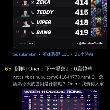
Suzukinakiri
·
英雄聯盟 LoL
·
21小時前
65
[閒聊] Oner：下一場會2：0贏韓華
https://bbs.hupu.com/641644779.html Q：您
認為今天的勝因是什麼呢？ Oner：我覺得大家
打得都很好，特別是下路非常主動、表現得太出
色了， 下路組打得很好。 Q：在第二局的BP
中，很多人應該都沒料到T1的最後一手會選出豬