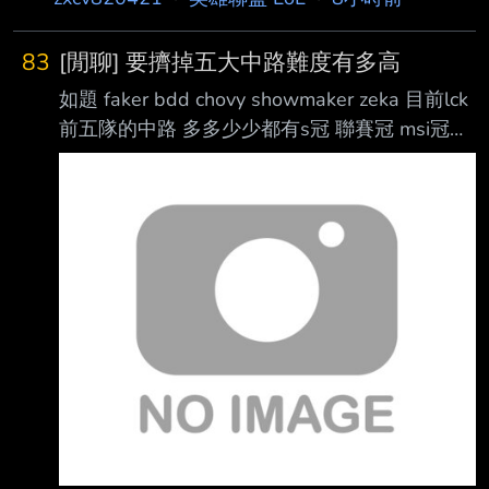
83
[閒聊] 要擠掉五大中路難度有多高
如題 faker bdd chovy showmaker zeka 目前lck
前五隊的中路 多多少少都有s冠 聯賽冠 msi冠之
類的 但平均年齡26+了 其他位置陸陸續續都有
亮眼的新人出現 但唯獨中路這個位置都是老人
佔據 打這個位置操作只是入門門檻 除此之外角
色池要有 傳統大核法師 節奏法師(逆命、加里歐)
刺客 偶爾版本對了還要拿坦克或是ad中路 加上
團戰意識要高 （輸出核心） 除了對線還要跟野
輔連動 什麼時候該在哪裡該有什麼裝備狀態都
會影響龍團資源團的結果 最重要每一隊中路幾
乎都是人氣擔當 以資方角度