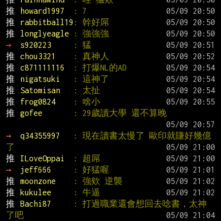
推 
howard1997  
: 7
推 
rabbitball19
: 幹好屌
推 
longlyeagle 
: 強強強
→ 
s920223     
: 猛
推 
chou3321    
: 真神人
推 
c871111116  
: 打爆NL的AD
推 
nigatsuki   
: 這神了
推 
Satomisan   
: 太扯
推 
frog0824    
: 啥小
推 
gofee       
: 29歲讀大學 還不算晚
→ 
q34355997   
: 現在讀書太慢了 歐印就賺好幾億
了
推 
ILoveOppai  
: 超屌
→ 
jeff666     
: 好猛喔
推 
moonzone    
: 強欸 逆襲
推 
kukulee     
: 牛逼
推 
Bachi87     
: 打過職業還會想回去唸書，太神
了吧