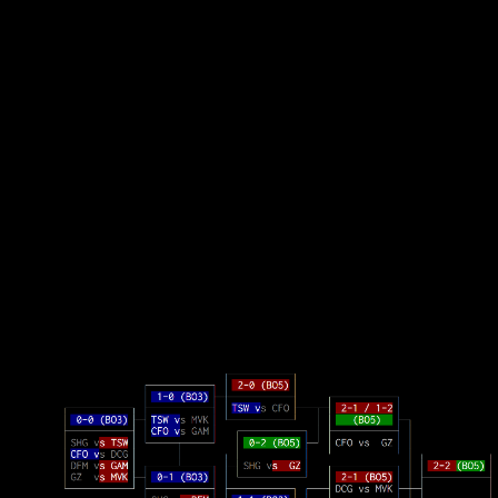
◢██ ██ ██ ████████ ██ ██ ███████◤
██ ██◣ ███ █◤ ◥██◣ ███ ███████
◥██████ ███ ███████ ◥█████ ███
202