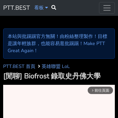
PTT.BEST
看板
本站與批踢踢官方無關！由粉絲整理製作！目標
是讓年輕族群，也能容易逛批踢踢！Make PTT
Great Again！
PTT.BEST 首頁
英雄聯盟 LoL
[閒聊] Biofrost 錄取史丹佛大學
前往頁面
arrow_forward_ios