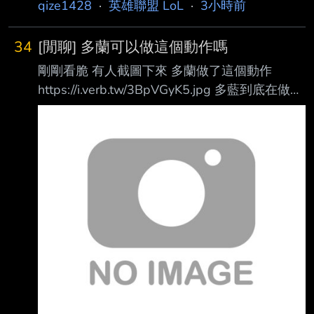
qize1428
·
英雄聯盟 LoL
·
3小時前
了! -- 抱歉，感謝指正
34
[閒聊] 多蘭可以做這個動作嗎
剛剛看脆 有人截圖下來 多蘭做了這個動作
https://i.verb.tw/3BpVGyK5.jpg 多藍到底在做什
麼啊 好可怕啊 --