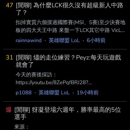
47
[閒聊] 為什麼LCK很久沒有超級新人中路
了？
扣掉實質六個摸過國際賽(MSI、S賽)至少決賽地
板的四大天王中路 來盤一下LCK其它中路 VicLa
KT S10出道，一二隊起伏之後流浪去美洲、中
rainnawind
·
英雄聯盟 LoL
·
6小時前
國 後來被狐狸撿回來，直到去年亞洲邀請賽到
今年LCK CUP是極短的生涯高光 除此之外之外
31
[閒聊] 燼的走位練習？Peyz:每天玩遊戲
幾乎毫無亮點 FST一出國爆炸打回原型 Daystar
就會了
狐狸本家從LSB時期就養著的二隊中路 沒比
今天的賽後採訪：
Vicla好多少 Roamer 今年開賽前傳說中的「AI爬
https://youtu.be/8ZePqfBRJ28?
分中路」本尊，少數符合超級新人中路的話題性
si=wxqZhE9ZetTEX8P1 （節錄部分題目） Q.
p1088
·
英雄聯盟 LoL
·
19小時前
的選手 但一年快結束了打下來就時好時壞，許
燼的走位都非常驚人，這種走位是只要練習就能
哥摧毀了AI 雖說是新人實際已經
做到的嗎？ 我也不太清楚，但因為整天都在打
爆
[閒聊] 犽凝登場六週年，勝率最高的5位
英雄聯盟，所以自然而然地學會了 Q. 回顧職業
選手
生涯，覺得現在是自己最巔峰的的時期嗎 我一
來源：
直覺得比起昨天的Peyz，今天、明天的Peyz都會