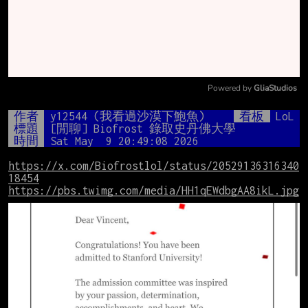
Powered by 
GliaStudios
Mute
作者
y12544 (我看過沙漠下鮑魚)
看板
LoL
標題
[閒聊] Biofrost 錄取史丹佛大學
時間
Sat May  9 20:49:08 2026
https://x.com/Biofrostlol/status/20529136316340
18454
https://pbs.twimg.com/media/HH1qEWdbgAA8ikL.jpg