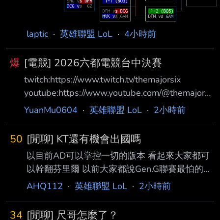
laptic
·
英雄聯盟 LoL
·
4小時前
爆
[電競] 2026六都電競台中決賽
twitch:https://www.twitch.tv/themajorsix
youtube:https://www.youtube.com/@themajorsi
x 主播賽評:JR/ZOD 賽制:BO5/全局BP 賽程
YuanMu0604
·
英雄聯盟 LoL
·
2小時前
18:00 貓老 VS 大巴黎閃電暗殺狼 貓老: 我不是
艾吉歐 2 單單單單單單單單 全場唯二真預言家
50
[閒聊] KT還有機會出國嗎
細節不夠 瓜中之瓜 一槍穿雲 大巴黎閃電暗殺狼:
以目前AD可以掌控一切的版本 看起來大家都可
夜奏花 (我愛手錶123) 楓棠珍珠奶茶 (Maple) 蛇
以幹翻芬里爾 以前大家都說Gen.G聯賽最怕的隊
老闆 (蛇蛇) 史上最小的志 (阿志) 小魚蛋 (BEBE)
伍是KT 因為你永遠不知道KT的上限 目前以AD
Kaze
AHQ112
·
英雄聯盟 LoL
·
2小時前
當主影響力的隊伍有 T1 DK Gen.G每路都能兜底
剛剛也是輾壓了 HLE還有MSI冠軍 這樣今年KT
34
[閒聊] 尺哥怎麼了？