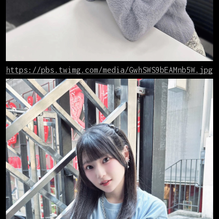
https://pbs.twimg.com/media/GwhSWS9bEAMnb5W.jpg