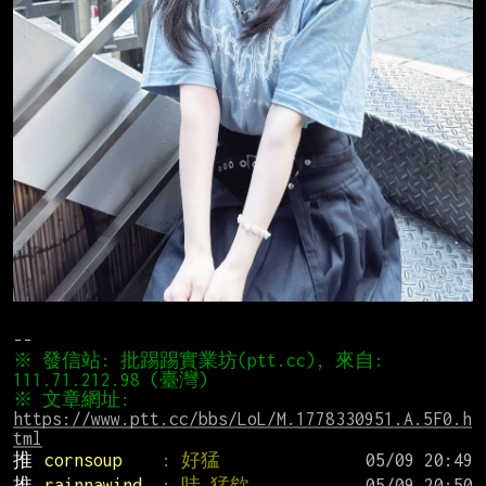
※ 發信站: 批踢踢實業坊(ptt.cc), 來自: 
※ 文章網址: 
https://www.ptt.cc/bbs/LoL/M.1778330951.A.5F0.h
tml
推 
cornsoup    
: 好猛
推 
rainnawind  
: 哇 猛欸