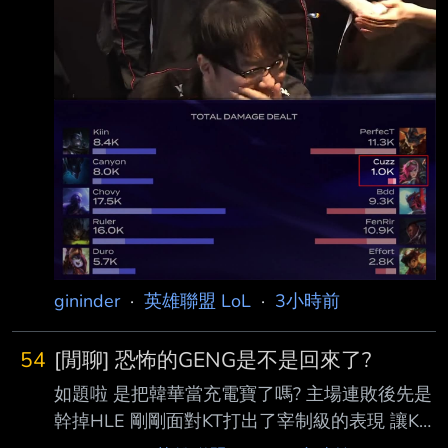
gininder
·
英雄聯盟 LoL
·
3小時前
54
[閒聊] 恐怖的GENG是不是回來了?
如題啦 是把韓華當充電寶了嗎? 主場連敗後先是
幹掉HLE 剛剛面對KT打出了宰制級的表現 讓KT
1龍0塔0人頭 恐怖的聯賽王者GENG是不是回來