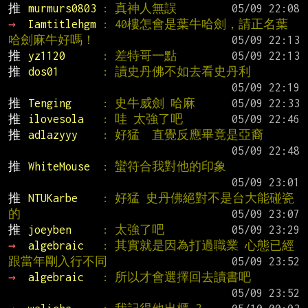
推 
murmurs0803 
: 真神人無誤
→ 
Iamtitlehgm 
: 40樓怎會是葉牛哈劍，請正名葉
哈劍麻牛好嗎！
推 
yz1120      
: 差特哥一點
推 
dos01       
: 讀史丹佛不如去看史丹利
推 
Tenging     
: 史牛威劍 哈麻
推 
ilovesola   
: 哇 太強了吧
推 
adlazyyy    
: 好猛  直覺反應畢竟是亞裔
推 
WhiteMouse  
: 蠻符合我對他的印象
推 
NTUKarbe    
: 好猛 史丹佛絕對不是台大能碰瓷
的
推 
joeyben     
: 太強了吧
→ 
algebraic   
: 其實就是因為打過職業 心態已經
跟當年剛入行不同
→ 
algebraic   
: 所以才會選擇回去讀書吧