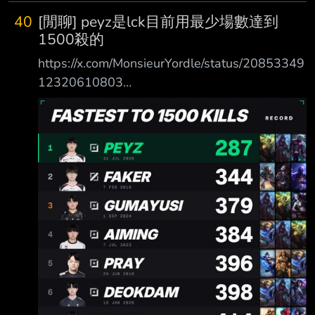
40
[閒聊] peyz是lck目前用最少場數達到
1500殺的
https://x.com/MonsieurYordle/status/20853349
12320610803
https://i.imgur.com/7M2UDk6.png 剛剛看到有
這消息 想說還有誰 結果下面是faker越來霸榜那
麼久了 不過peyz不到300場 真的是人型遠古龍
耶 --