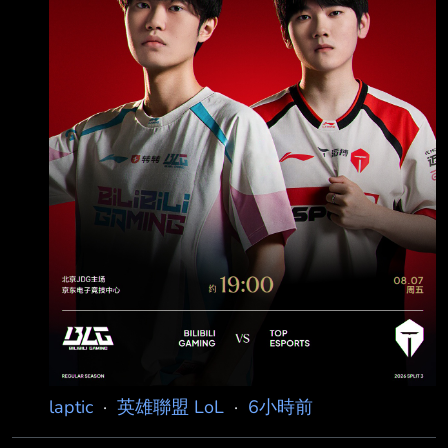
◢████████◤ Patch 26.15 禁茂凱 無畏競巔
峰 第三站：北京・英特爾電競中心 本日賽程：
15:00 登峰 JD
laptic
·
英雄聯盟 LoL
·
6小時前