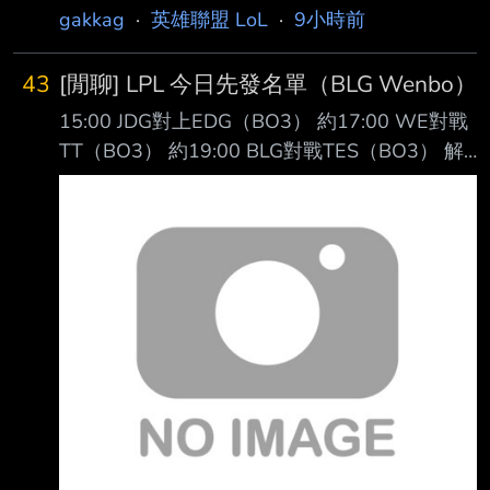
gakkag
·
英雄聯盟 LoL
·
9小時前
43
[閒聊] LPL 今日先發名單（BLG Wenbo）
15:00 JDG對上EDG（BO3） 約17:00 WE對戰
TT（BO3） 約19:00 BLG對戰TES（BO3） 解
說：鼓鼓、王淞、王多多、懷南 主持：駱歆
https://imgpoi.com/i/OF8NNG.png
https://imgpoi.com/i/OF8X79.png
https://imgpoi.com/i/OF8FM5.png -- 結果是兩
個新人上路對打 阿說好的BIN哥回歸呢? -- 鷹嶺
ルイ推 https://youtu.be/Ix-f51aq8SY
https://img