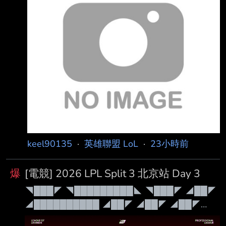
https://i.meee.com.tw/pXt4uMm.png
https://i.meee.com.tw/okr076s.png
https://i.meee.com.tw/leRdSgq.png
https://i.meee.
keel90135
·
英雄聯盟 LoL
·
23小時前
爆
[電競] 2026 LPL Split 3 北京站 Day 3
◥███◤ ◥█████████◣ ◥███◤ ◢██◤
◢██████████ ◢██◤ ◢██◤ ◢██◤
◢██◤ ◢██◤ ◢██◤ ◢██◤ ◢██◤