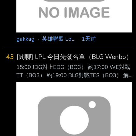
乎都是人氣擔當 以資方角度
gakkag
·
英雄聯盟 LoL
·
1天前
43
[閒聊] LPL 今日先發名單（BLG Wenbo）
15:00 JDG對上EDG（BO3） 約17:00 WE對戰
TT（BO3） 約19:00 BLG對戰TES（BO3） 解
說：鼓鼓、王淞、王多多、懷南 主持：駱歆
https://imgpoi.com/i/OF8NNG.png
https://imgpoi.com/i/OF8X79.png
https://imgpoi.com/i/OF8FM5.png -- 結果是兩
個新人上路對打 阿說好的BIN哥回歸呢? -- 鷹嶺
ルイ推 https://youtu.be/Ix-f51aq8SY
https://img