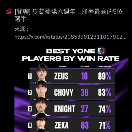
哥摧毀了AI 雖說是新人實際已經
做到的嗎？ 我也不太清楚，但因為整天都在打
爆
[閒聊] 犽凝登場六週年，勝率最高的5位
英雄聯盟，所以自然而然地學會了 Q. 回顧職業
選手
生涯，覺得現在是自己最巔峰的的時期嗎 我一
來源：
直覺得比起昨天的Peyz，今天、明天的Peyz都會
https://x.com/i/status/2085390123110179122
表現得更好，所以比起過去來說，現在 打的更
勝率最高的選手是宙斯 再來是超威 沒想到第三
好了 Q. 比起非 AD 陣容，果然還是單純的 AD
名神左... 接著是zeka 西方勝率最高的是Quid 看
陣容對你來說更好一些吧 剛開始其實覺得非 AD
起來蠻合理的一個排行 所以我說那個造型持有人
陣容
呢？ https://i.mopix.cc/WSF0wF.jpg --