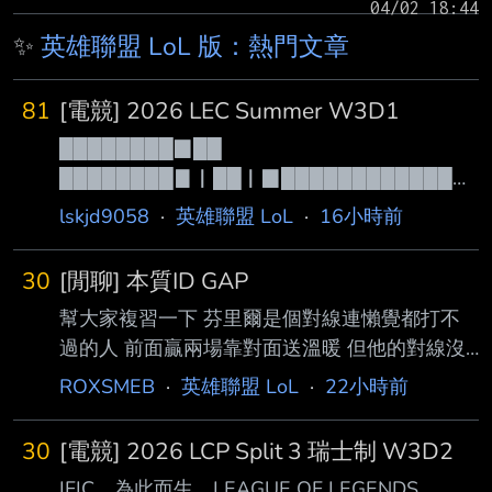
✨
英雄聯盟 LoL 版：熱門文章
81
[電競] 2026 LEC Summer W3D1
████████▉██
████████▊▏██▏▉█████████████
█◢█▇▅▄▂▁█
lskjd9058
·
英雄聯盟 LoL
·
16小時前
▋███████▋▏███▊███████▇▆▅▄▃
▂█████████
30
[閒聊] 本質ID GAP
▌▏████▉▎▍▏█▉█▋████████████
幫大家複習一下 芬里爾是個對線連懶覺都打不
██▏█▉▆▆▇▇█
過的人 前面贏兩場靠對面送溫暖 但他的對線沒
▍▎████▊▌▎▏█▊█▌███████▍████
有贏過 搶這組合被線殺一次直接登出遊戲 你離
██▎█▊
ROXSMEB
·
英雄聯盟 LoL
·
22小時前
巔峰組還有一大段路要走 FMVP就算前面戳了不
▎▎▊▏██▋▊▏▏█▋█▍███████▍███
知道幾場也比你強 KT你們差不多夢該醒了 還是
███▌█▌
30
[電競] 2026 LCP Split 3 瑞士制 W3D2
想辦法保住自己的第四張票吧 會因為上禮拜賽
▎▍▋▎█▍▌██▏█▌█▎████████▅▄▁
IFIC 為此而生 LEAGUE OF LEGENDS