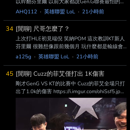
以幹翻芬里爾 以前大家都說Gen.G聯賽最怕的隊
老闆 (蛇蛇) 史上最小的志 (阿志) 小魚蛋 (BEBE)
伍是KT 因為你永遠不知道KT的上限 目前以AD
Kaze
AHQ112
·
英雄聯盟 LoL
·
21小時前
當主影響力的隊伍有 T1 DK Gen.G每路都能兜底
剛剛也是輾壓了 HLE還有MSI冠軍 這樣今年KT
34
[閒聊] 尺哥怎麼了？
有機會嗎 一樓ROXSMEB ----- Sent from JPTT
上次打HLE初見端倪 笑納POM 這次教訓KT新人
on my iPhone --
芬里爾 很難想像跟前幾個月 玩什麼都是輸線會
戰暴斃的GG AD是同一人 請問尺哥怎麼了？ --
a125g
·
英雄聯盟 LoL
·
21小時前
45
[閒聊] Cuzz的菲艾僅打出 1K傷害
剛才GenG VS KT的比賽中 Cuzz的菲艾全場只打
出了1.0k的傷害 https://i.imgur.com/ohiSsf5.jpeg
搞到連KT自己的後勤都在笑 這是LCK打野菲艾最
低的傷害嗎？ --