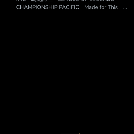
果就覺得KT有料的 還是看少了 ---- Sent from
███▋█▍
CHAMPIONSHIP PACIFIC Made for This
BePTT on my iPhone 13 mini --
▎▌▍▌▉▊▎██▏█▍█▏███████████
LEAGU ██ ◢█████ ████████ ██
▅▄█▊█▏ ▎▋▎▊
◢██████ ████████ ██ ◢██◤ ██ ██
██ ██◤ ██ ██ ██ ██ ██ ██ ██ ██ █◤
◢██ ██ ██ ████████ ██ ██ ███████◤
██ ██◣ ███ █◤ ◥██◣ ███ ███████
◥██████ ███ ███████ ◥█████ ███
202