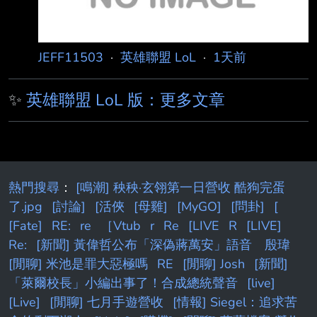
JEFF11503
·
英雄聯盟 LoL
·
1天前
✨
英雄聯盟 LoL 版：更多文章
熱門搜尋
：
[鳴潮] 秧秧·玄翎第一日營收 酷狗完蛋
了.jpg
[討論]
[活俠
[母雞]
[MyGO]
[問卦]
[
[Fate]
RE:
re
［Vtub
r
Re
[LIVE
R
[LIVE]
Re:
[新聞] 黃偉哲公布「深偽蔣萬安」語音 殷瑋
[閒聊] 米池是罪大惡極嗎
RE
[閒聊] Josh
[新聞]
「萊爾校長」小編出事了！合成總統聲音
[live]
[Live]
[閒聊] 七月手遊營收
[情報] Siegel：追求苦