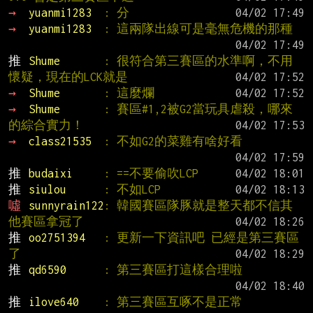
→ 
yuanmi1283  
: 分
→ 
yuanmi1283  
: 這兩隊出線可是毫無危機的那種
推 
Shume       
: 很符合第三賽區的水準啊，不用
懷疑，現在的LCK就是
→ 
Shume       
: 這麼爛
→ 
Shume       
: 賽區#1,2被G2當玩具虐殺，哪來
的綜合實力！
→ 
class21535  
: 不如G2的菜雞有啥好看
推 
budaixi     
: ==不要偷吹LCP
推 
siulou      
: 不如LCP
噓 
sunnyrain122
: 韓國賽區隊豚就是整天都不信其
他賽區拿冠了
推 
oo2751394   
: 更新一下資訊吧 已經是第三賽區
了
推 
qd6590      
: 第三賽區打這樣合理啦
推 
ilove640    
: 第三賽區互啄不是正常