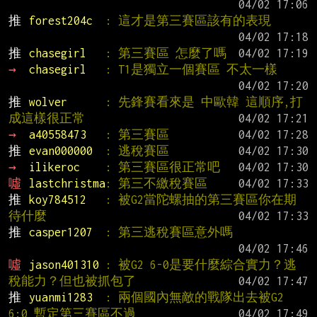
推 
forest204c  
: 這才是第三賽區該有的表現
推 
chasegirl   
: 第三賽區 怎麼了嗎
→ 
chasegirl   
: T1是獨立一個賽區 不太一樣
推 
wolver      
: 先鋒賽看來是 中歐韓 這順序,打
成這樣很正常
→ 
a40558473   
: 第三賽區
推 
evan000000  
: 逃稅賽區
→ 
ilikeroc    
: 第三賽區很正常吧
噓 
lastchristma
: 第三不繳稅賽區
推 
koy784512   
: 被G2當陀螺抽的第三賽區你在期
待什麼
推 
casper1207  
: 第三逃稅賽區意外嗎
噓 
jason401310 
: 被G2 6-0是要什麼綜合實力？逃
稅能力？但也被抓包了
推 
yuanmi1283  
: 兩個國內無敵的戰隊出去被G2 
6:0 暫定第三賽區不過