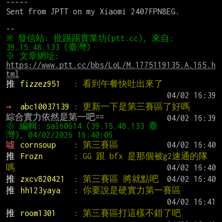
-----

Sent from JPTT on my Xiaomi 2407FPN8EG.

※ 發信站: 批踢踢實業坊(ptt.cc), 來自: 
※ 文章網址: 
https://www.ptt.cc/bbs/LoL/M.1775119135.A.165.h
tml
推 
fizzez951   
: 看到午餐快吐出來了
→ 
abc10037139 
: 更新一下是第三賽區了好嗎
※ 編輯: sal60614 (39.15.48.133 臺
噓 
cornsoup    
: 第三賽區
推 
Frozn       
: GG 跟 bfx 是那個被g2速通的隊
嗎
推 
zxcv820421  
: 第三賽區 將就點吧
推 
hh123yaya   
: 你要說是硬實力第一賽區
推 
room1301    
: 第三賽區打這樣不錯了吧