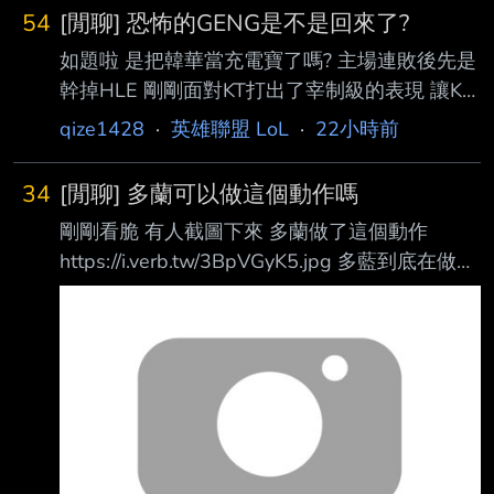
54
[閒聊] 恐怖的GENG是不是回來了?
如題啦 是把韓華當充電寶了嗎? 主場連敗後先是
幹掉HLE 剛剛面對KT打出了宰制級的表現 讓KT
1龍0塔0人頭 恐怖的聯賽王者GENG是不是回來
qize1428
·
英雄聯盟 LoL
·
22小時前
了! -- 抱歉，感謝指正
34
[閒聊] 多蘭可以做這個動作嗎
剛剛看脆 有人截圖下來 多蘭做了這個動作
https://i.verb.tw/3BpVGyK5.jpg 多藍到底在做什
麼啊 好可怕啊 --