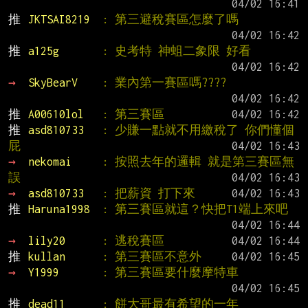
推 
JKTSAI8219  
: 第三避稅賽區怎麼了嗎
推 
a125g       
: 史考特 神蛆二象限 好看
→ 
SkyBearV    
: 業內第一賽區嗎????
推 
A00610lol   
: 第三賽區
推 
asd810733   
: 少賺一點就不用繳稅了 你們懂個
屁
→ 
nekomai     
: 按照去年的邏輯 就是第三賽區無
誤
→ 
asd810733   
: 把薪資 打下來
推 
Haruna1998  
: 第三賽區就這？快把T1端上來吧
→ 
lily20      
: 逃稅賽區
推 
kullan      
: 第三賽區不意外
→ 
Y1999       
: 第三賽區要什麼摩特車
推 
dead11      
: 餅大哥最有希望的一年