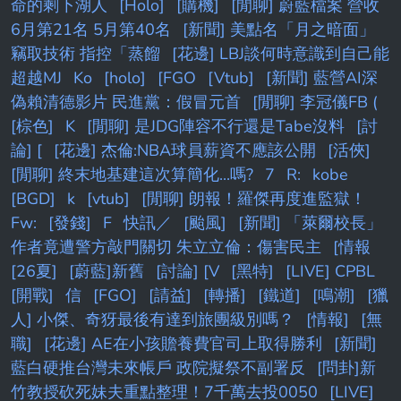
命的剩下湖人
[Holo]
[購機]
[閒聊] 蔚藍檔案 營收
6月第21名 5月第40名
[新聞] 美點名「月之暗面」
竊取技術 指控「蒸餾
[花邊] LBJ談何時意識到自己能
超越MJ
Ko
[holo]
[FGO
[Vtub]
[新聞] 藍營AI深
偽賴清德影片 民進黨：假冒元首
[閒聊] 李冠儀FB (
[棕色]
K
[閒聊] 是JDG陣容不行還是Tabe沒料
[討
論] [
[花邊] 杰倫:NBA球員薪資不應該公開
[活俠]
[閒聊] 終末地基建這次算簡化...嗎?
7
R:
kobe
[BGD]
k
[vtub]
[閒聊] 朗報！羅傑再度進監獄！
Fw:
[發錢]
F
快訊／
[颱風]
[新聞] 「萊爾校長」
作者竟遭警方敲門關切 朱立立倫：傷害民主
[情報
[26夏]
[蔚藍]新舊
[討論] [V
[黑特]
[LIVE] CPBL
[開戰]
信
[FGO]
[請益]
[轉播]
[鐵道]
[鳴潮]
[獵
人] 小傑、奇犽最後有達到旅團級別嗎？
[情報]
[無
職]
[花邊] AE在小孩贍養費官司上取得勝利
[新聞]
藍白硬推台灣未來帳戶 政院擬祭不副署反
[問卦]新
竹教授砍死妹夫重點整理！7千萬去投0050
[LIVE]