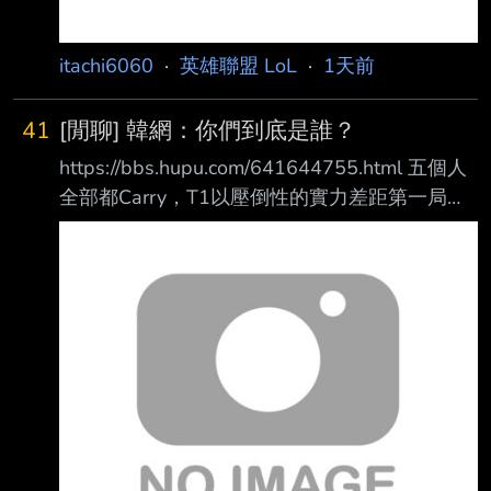
itachi6060
·
英雄聯盟 LoL
·
1天前
41
[閒聊] 韓網：你們到底是誰？
https://bbs.hupu.com/641644755.html 五個人
全部都Carry，T1以壓倒性的實力差距第一局碾
壓了DK。 ——很難說是誰carry了，五個人輪流
打得很好 ——你們到底是誰？ ——T1下路真的
很OP ——Faker哥也打得很好。 ——DK收到月
薪了？ ——回覆：拿到了EWC獎金吧。 ——T1
把全部身價都投進去當空海力士了吧 ——Peyz
呀，哥哥們都打起精神來，我們去拿MSI、EWC
冠軍吧！ ——你們到底是誰？ ——下週才三伏
天誒？DK像三伏天裡挨打的雞 ——狀態真的起
伏不定，