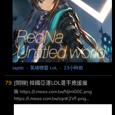
laptic
·
英雄聯盟 LoL
·
23小時前
79
[閒聊] 韓國亞運LOL選手應援服
圖 https://i.meee.com.tw/NjIm00C.png
https://i.meee.com.tw/zqnK2VF.png
https://i.meee.com.tw/lxytkud.png
https://i.meee.com.tw/oHk59DR.png