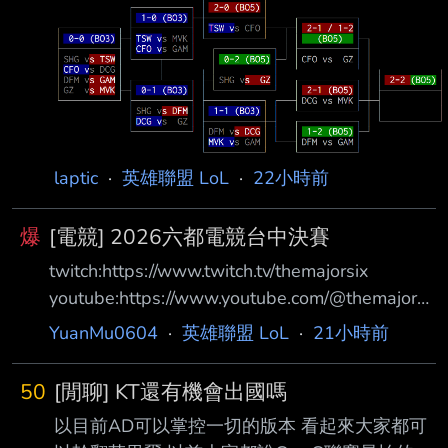
laptic
·
英雄聯盟 LoL
·
22小時前
爆
[電競] 2026六都電競台中決賽
twitch:https://www.twitch.tv/themajorsix
youtube:https://www.youtube.com/@themajorsi
x 主播賽評:JR/ZOD 賽制:BO5/全局BP 賽程
YuanMu0604
·
英雄聯盟 LoL
·
21小時前
18:00 貓老 VS 大巴黎閃電暗殺狼 貓老: 我不是
艾吉歐 2 單單單單單單單單 全場唯二真預言家
50
[閒聊] KT還有機會出國嗎
細節不夠 瓜中之瓜 一槍穿雲 大巴黎閃電暗殺狼:
以目前AD可以掌控一切的版本 看起來大家都可
夜奏花 (我愛手錶123) 楓棠珍珠奶茶 (Maple) 蛇