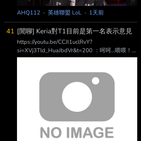
from JPTT on my iPho
AHQ112
·
英雄聯盟 LoL
·
1天前
41
[閒聊] Keria對T1目前是第一名表示意見
https://youtu.be/CCJI1uclRvY?
si=XVj3Tld_HuaJbdVr&t=200 ：呵呵...喂喂！
什麼叫沒做什麼阿？
https://i.meee.com.tw/OyFY4O8.png 就這樣莫
名被推到NO1，好像有點心虛 --