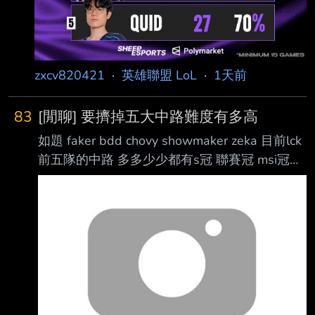
zxcv820421
·
英雄聯盟 LoL
·
1天前
83
[閒聊] 要擠掉五大中路難度有多高
如題 faker bdd chovy showmaker zeka 目前lck
前五隊的中路 多多少少都有s冠 聯賽冠 msi冠之
類的 但平均年齡26+了 其他位置陸陸續續都有
亮眼的新人出現 但唯獨中路這個位置都是老人
佔據 打這個位置操作只是入門門檻 除此之外角
色池要有 傳統大核法師 節奏法師(逆命、加里歐)
刺客 偶爾版本對了還要拿坦克或是ad中路 加上
團戰意識要高 （輸出核心） 除了對線還要跟野
輔連動 什麼時候該在哪裡該有什麼裝備狀態都
會影響龍團資源團的結果 最重要每一隊中路幾