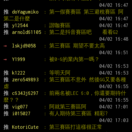
推 
doYagumiko  
: 第一假賽賽區 第三避稅賽區 阿
第二是什麼
推 
y12544      
: 諧咖賽區
推 
arnold61105 
: 第二是抖音賽區吧    看看G2
→ 
lskjd9058   
: 第三賽區 期望不要太高
→ 
Y1999       
: 被0-6的業內第一嗎？
推 
k1222       
: 等明天阿
推 
zero549893  
: 第三賽區不意外 然後GG又要各種
虐
推 
c6343j6297  
: 前兩名被LEC 6:0，你還要期待什
麼？？
推 
vig077      
: 阿就第三賽區阿
推 
i015027     
: 有人期待第三賽區 精彩?
推 
KotoriCute  
: 第三賽區打這樣很正常