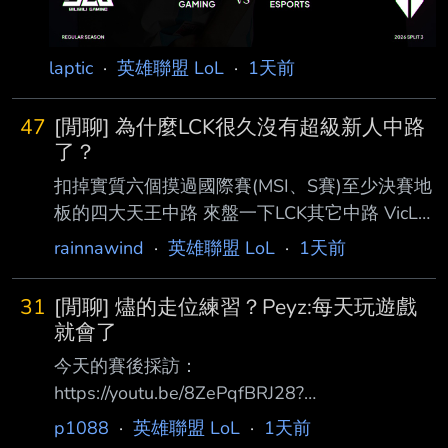
laptic
·
英雄聯盟 LoL
·
1天前
47
[閒聊] 為什麼LCK很久沒有超級新人中路
了？
扣掉實質六個摸過國際賽(MSI、S賽)至少決賽地
板的四大天王中路 來盤一下LCK其它中路 VicLa
KT S10出道，一二隊起伏之後流浪去美洲、中
rainnawind
·
英雄聯盟 LoL
·
1天前
國 後來被狐狸撿回來，直到去年亞洲邀請賽到
今年LCK CUP是極短的生涯高光 除此之外之外
31
[閒聊] 燼的走位練習？Peyz:每天玩遊戲
幾乎毫無亮點 FST一出國爆炸打回原型 Daystar
就會了
狐狸本家從LSB時期就養著的二隊中路 沒比
今天的賽後採訪：
Vicla好多少 Roamer 今年開賽前傳說中的「AI爬
https://youtu.be/8ZePqfBRJ28?
分中路」本尊，少數符合超級新人中路的話題性
si=wxqZhE9ZetTEX8P1 （節錄部分題目） Q.
p1088
·
英雄聯盟 LoL
·
1天前
的選手 但一年快結束了打下來就時好時壞，許
燼的走位都非常驚人，這種走位是只要練習就能