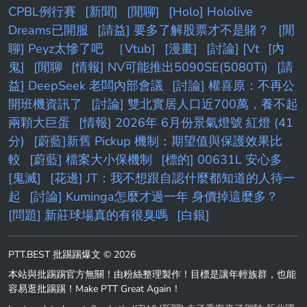
CPBL例行賽
[新聞]
[閒聊]
[Holo] Hololive
Dreams已開服
[請益] 要多了解股票才不是賭？
[閒
聊] Peyz太慘了吧
［Vtub]
[漫畫]
[討論] [Vt
[內
鬼]
[閒聊
[情報] NV可能推出5090SE(5080Ti)
[請
益] DeepSeek 老闆內部會議
[討論] 權喜原：不再公
開班機資訊了
[討論] 雙北實居人口近700萬，養不起
兩顆大巨蛋
[情報] 2026年 6月份景氣燈號 紅燈 (41
分)
[蔚藍]新舊 Pickup 機制：期望值與保護效果比
較
[蔚藍] 檔案大小保機制
[標的] 00631L 安心多
[鬼滅]
[花邊] JT：我不想跟自認什麼都知道的人待一
起
[討論] Kuminga怎麼才過一年 身價掉這麼多？
[問題] 新莊球場真的有很臭嗎
[白銀]
PTT.BEST 批踢踢爆文 © 2026
本站與批踢踢官方無關！由粉絲整理製作！目標是讓年輕族群，也能
容易逛批踢踢！Make PTT Great Again！