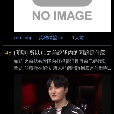
cornsoup
·
英雄聯盟 LoL
·
1天前
43
[閒聊] 所以T1之前說隊內的問題是什麼
如題 之前就有說隊內打得很混亂目前已經找到
問題 並積極在解決 所以那個問題到底是什麼啊
今天大O進場的時候笑得很開心 還跟露許哥有說
有笑 今天韓股普普感覺也不是韓股的問題 有人
知道嗎 https://i.imgur.com/c1eE8Pt.jpeg
https://i.imgur.com/Y9zSMCd.jpeg
https://i.imgur.com/zPg0xdM.jpeg
https://i.imgur.com/69uC2cg.jpeg ----- Sent