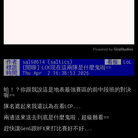
Powered by 
GliaStudios
Mute
作者
sal60614 (saltics)
看板
LoL
標題
[閒聊] LCK現在這兩隊是什麼鬼啦==
時間
Thu Apr  2 16:38:53 2026
蛤！？你跟我說這是地表最強賽區的前中段班的對決
喔==

隊名遮起來我還以為在看LCP...

兩邊送來送去到底是什麼鬼啦，超級難看==

趕快讓GenG跟BFX來打比賽好不好...
