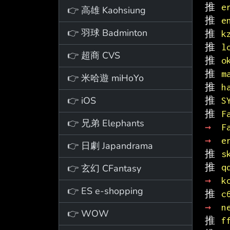
推 
e
👉 高雄 Kaohsiung
推 
e
👉 羽球 Badminton
推 
k
推 
l
👉 超商 CVS
推 
o
推 
m
👉 米哈遊 miHoYo
推 
h
👉 iOS
推 
S
推 
F
👉 兄弟 Elephants
→ 
F
→ 
e
👉 日劇 Japandrama
推 
s
推 
q
👉 玄幻 CFantasy
→ 
k
👉 ES e-shopping
推 
c
→ 
n
👉 WOW
推 
f