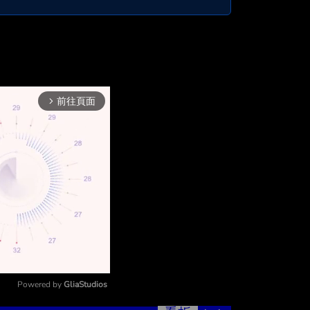
前往頁面
arrow_forward_ios
Powered by 
GliaStudios