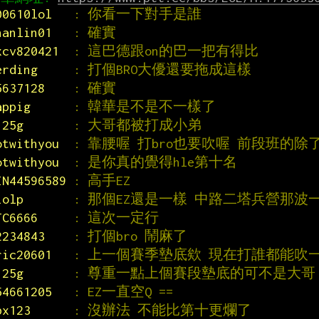
00610lol   
: 你看一下對手是誰
hanlin01   
: 確實
xcv820421  
: 這巴德跟on的巴一把有得比
erding     
: 打個BRO大優還要拖成這樣
5637128    
: 確實
appig      
: 韓華是不是不一樣了
125g       
: 大哥都被打成小弟
otwithyou  
: 靠腰喔 打bro也要吹喔 前段班的除了
otwithyou  
: 是你真的覺得hle第十名
IN44596589 
: 高手EZ
iolp       
: 那個EZ還是一樣 中路二塔兵營那波
JC6666     
: 這次一定行
2234843    
: 打個bro 鬧麻了
ric20601   
: 上一個賽季墊底欸 現在打誰都能吹
125g       
: 尊重一點上個賽段墊底的可不是大哥
54661205   
: EZ一直空Q ==
bx123      
: 沒辦法 不能比第十更爛了