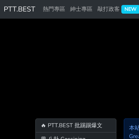
PTT.BEST
熱門專區
紳士專區
敲打政客
NEW
🔥 PTT.BEST 批踢踢爆文
本
Gre
💬 八卦 Gossiping