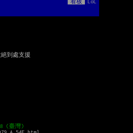
看板
LoL
Mute
絕到處支援

079.A.54E.html