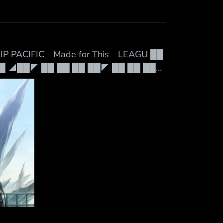
PACIFIC Made for This LEAGU ██
 ◢██◤ ██ ██ ██ ██◤ ██ ██ ██
 ██ ███████◤ ██ ██◣ ███ █◤
◥█████ ███ 202