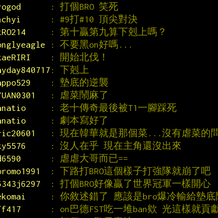
rogod      
: 打個BRO 笑死
nchyi      
: #9打#10 頂尖對決
zRO214     
: 第十贏第九算下剋上嗎？
onglyeagle 
: 不要黑on好嗎...
kaeRIRI    
: 開始北伐！
ayday840717
: 下剋上
appo529    
: 墊底的逆襲
YUAN0301   
: 虐菜鬧麻了
anatio     
: 老十傳奇最後被T1一腳踩死
anatio     
: 劇本寫好了
ric20601   
: 現在韓華就是那個菜...沒有虐菜的問
ky5576     
: 沒人在乎 現在主角還沒出來
d6590      
: 虐虐大哥而已==
oromo1991  
: 下路打BRO這個樣子打強隊就崩了吧
6343j6297  
: 打個BRO好像贏了世界冠軍一樣開心
ekomai     
: 你敘述錯了 應該是bro爆冷輸給墊
ff417      
: on巴德FST吃一堆ban欸 光這樣就