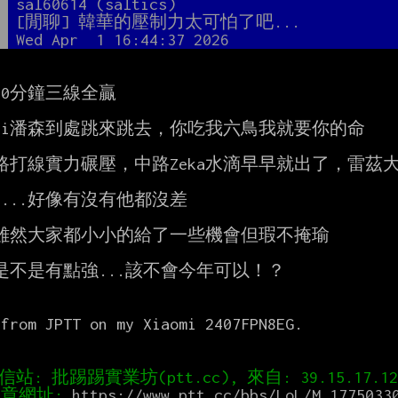
者
sal60614 (saltics)
題
[閒聊] 韓華的壓制力太可怕了吧...
間
Wed Apr  1 16:44:37 2026
20分鐘三線全贏

navi潘森到處跳來跳去，你吃我六鳥我就要你的命

路打線實力碾壓，中路Zeka水滴早早就出了，雷茲大
...好像有沒有他都沒差

雖然大家都小小的給了一些機會但瑕不掩瑜

是不是有點強...該不會今年可以！？



from JPTT on my Xiaomi 2407FPN8EG.

章網址: 
https://www.ptt.cc/bbs/LoL/M.1775033