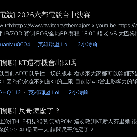
[電競] 2026六都電競台中決賽
witch:https://www.twitch.tv/themajorsix youtube:htt
評:JR/ZOD 賽制:BO5/全局BP 賽程 18:00 貓老 VS
單單單單 全場唯二真預言家 細節不夠 瓜中之瓜 一槍穿雲 大
YuanMu0604
·
英雄聯盟 LoL
·
2小時前
楓棠珍珠奶茶 (Maple) 蛇老闆 (蛇蛇) 史上最小的志 (阿志) 小
[閒聊] KT還有機會出國嗎
以目前AD可以掌控一切的版本 看起來大家都可以幹翻芬里
KT 因為你永遠不知道KT的上限 目前以AD當主影響力的隊伍有
輾壓了 HLE還有MSI冠軍 這樣今年KT有機會嗎 一樓ROXSMEB ---
AHQ112
·
英雄聯盟 LoL
·
2小時前
--
[閒聊] 尺哥怎麼了？
上次打HLE初見端倪 笑納POM 這次教訓KT新人芬里爾
斃的GG AD是同一人 請問尺哥怎麼了？ --