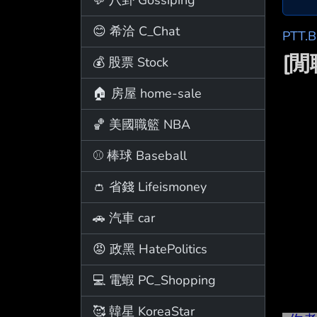
😊 希洽 C_Chat
PTT.
[閒
💰 股票 Stock
🏠 房屋 home-sale
🏀 美國職籃 NBA
⚾ 棒球 Baseball
👛 省錢 Lifeismoney
🚗 汽車 car
😡 政黑 HatePolitics
💻 電蝦 PC_Shopping
🥰 韓星 KoreaStar