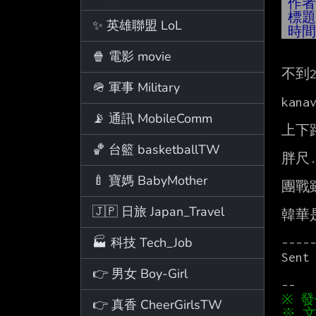
作
標
✨ 英雄聯盟 LoL
時
🍿 電影 movie
不到
🪖 軍事 Military
ka
📡 通訊 MobileComm
上下
🏀 台籃 basketballTW
胖尺.
🍼 寶媽 BabyMother
團戰
🇯🇵 日旅 Japan_Travel
韓華
🏭 科技 Tech_Job
-----
Sent 
👉 男女 Boy-Girl
👉 真香 CheerGirlsTW
※ 文