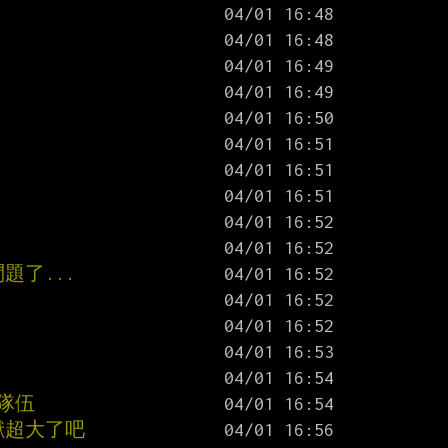
題了...
底隊伍
貢獻超大了吧