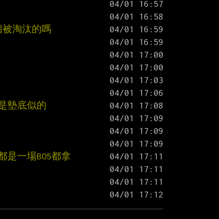
個被淘汰的嗎
不是墊底似的
？
是一場BO5都拿