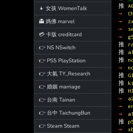
推 
A
👧 女孩 WomenTalk
→ 
C
👻 媽佛 marvel
→ 
z
→ 
s
💳 卡版 creditcard
→ 
g
推 
r
👉 NS NSwitch
推 
a
推 
n
👉 PS5 PlayStation
→ 
n
👉 大氣 TY_Research
推 
G
推 
k
👉 婚姻 marriage
推 
H
→ 
a
👉 台南 Tainan
→ 
e
👉 台中 TaichungBun
→ 
a
推 
p
👉 Steam Steam
→ 
x