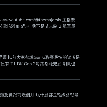
ps://www.youtube.com/@themajorsix 主播賽
 大巴黎閃電暗殺狼 貓老: 我不是艾吉歐 2 單單單單
巴黎閃電暗殺狼: 夜奏花 (我愛手錶123)
魚蛋 (BEBE) Kaze
爾 以前大家都說Gen.G聯賽最怕的隊伍是
 T1 DK Gen.G每路都能兜底 剛剛也是
-- Sent from JPTT on my iPhone
 很難想像跟前幾個月 玩什麼都是輸線會戰暴