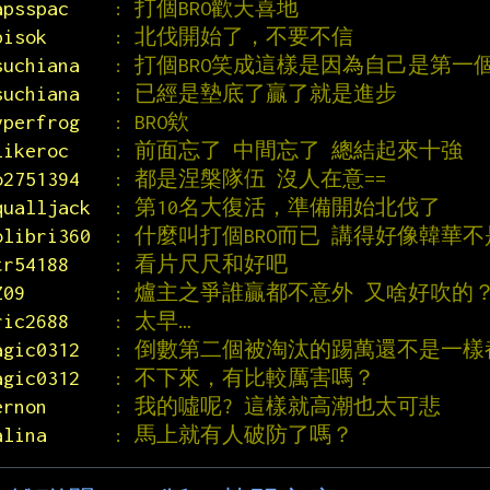
apsspac    
: 打個BRO歡天喜地
pisok      
: 北伐開始了，不要不信
suchiana   
: 打個BRO笑成這樣是因為自己是第一
suchiana   
: 已經是墊底了贏了就是進步
yperfrog   
: BRO欸
likeroc    
: 前面忘了 中間忘了 總結起來十強
o2751394   
: 都是涅槃隊伍 沒人在意==
qualljack  
: 第10名大復活，準備開始北伐了
olibri360  
: 什麼叫打個BRO而已 講得好像韓華
tr54188    
: 看片尺尺和好吧
Z09        
: 爐主之爭誰贏都不意外 又啥好吹的
ric2688    
: 太早…
agic0312   
: 倒數第二個被淘汰的踢萬還不是一樣都
agic0312   
: 不下來，有比較厲害嗎？
ernon      
: 我的噓呢? 這樣就高潮也太可悲
alina      
: 馬上就有人破防了嗎？