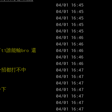
t1誰能輸bro 還
一招都打不中
一下