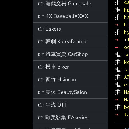
推 
c
👉 遊戲交易 Gamesale
推 
h
👉 4X BaseballXXXX
推 
h
→ 
h
👉 Lakers
推 
h
→ 
i
👉 韓劇 KoreaDrama
→ 
o
👉 汽車買賣 CarShop
推 
s
推 
k
👉 機車 biker
推 
s
推 
A
👉 新竹 Hsinchu
推 
e
👉 美保 BeautySalon
推 
M
→ 
M
👉 串流 OTT
推 
b
→ 
t
👉 歐美影集 EAseries