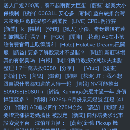
居人口近700萬，養不起兩顆大巨蛋
[蔚藍] 檔案大小
保機制
[標的] 00631L 安心多
[新聞] 藍白硬推台灣
未來帳戶 政院擬祭不副署反
[LIVE] CPBL例行賽
[新聞]
k
[轉播]
[發錢]
[獵人] 小傑、奇犽最後有達
到旅團級別嗎？
F
[FGO]
[閒聊]
[花邊] AE在小孩
贍養費官司上取得勝利
[Holo] Hololive Dreams已開
服
[請益] 要多了解股票才不是賭？
[問題] 新莊球場
真的有很臭嗎
[白銀]
[問卦]新竹教授砍死妹夫重點
整理！7千萬去投0050
[分享］
［Vtub]
[漫畫]
[討論] [Vt
[內鬼]
[鐵道]
[閒聊
[花邊] JT：我不想
跟自認什麼都知道的人待一起
[情報] NV可能推出
5090SE(5080Ti)
[討論] Kuminga怎麼才過一年 身價
掉這麼多？
[情報] 2026年 6月份景氣燈號 紅燈 (41
分)
[情報] AD追求四年275M合約
[請益]
[閒聊] 想
要增貸卻被老媽擋住 被設定
[新聞] 簡舒培要求北市
設索資平台 沈伯洋力挺：
[蔚藍]新舊 Pickup 機