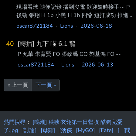
現場看球 隨便記錄 播到沒電 歡迎隨時接手～ P
後勁 張翔 H 1b 小黑 H 1b 四爺 短打成功 推進
跑者 智傑 高飛犧牲 1RBI 小豪 FO --
oscar8721184
·
Lions
·
2026-06-18
40
[轉播] 九下 喵 6:1 龍
P 允華 朱育賢 FO 張政禹 GO 劉基鴻 FO --
oscar8721184
·
Lions
·
2026-06-13
« 上一頁
下一頁 »
熱門搜尋
：
[鳴潮] 秧秧·玄翎第一日營收 酷狗完蛋
了.jpg
[討論]
[母雞]
[活俠
[MyGO]
[Fate]
[
[問