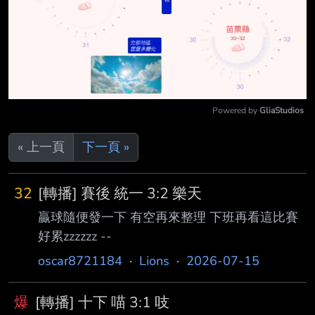
Powered by 
GliaStudios
Mute
« 上一頁
下一頁 »
32
[轉播] 賽後 統一 3:2 樂天
贏球隨便發一下 有空再來整理 下班再看這比賽
好累zzzzzz --
oscar8721184
·
Lions
·
2026-07-15
爆
[轉播] 十下 喵 3:1 吱