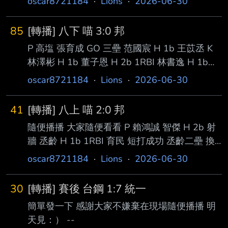
oscar8721184
·
Lions
·
2026-06-30
85
[轉播] 八下 喵 3:0 邦
P 高塩 張育成 GO 三壘 范國宸 H 1b 王苡丞 K
林澤彬 H 1b 董子恩 H 2b 1RBI 林書逸 H 1b
2RBI 池恩齊 FO --
oscar8721184
·
Lions
·
2026-06-30
41
[轉播] 八上 喵 2:0 邦
隨便播播 大家隨便看看 P 賴鴻誠 智傑 H 2b 射
牆 丞齡 H 1b 1RBI 育民 短打成功 丞齡二壘 換
投 P 林栚呈 哲晏 FO 丞齡上三壘 PJK BB 泓弦
oscar8721184
·
Lions
·
2026-06-30
GO --
30
[轉播] 賽後 台鋼 1:7 統一
簡單發一下 感謝大家不嫌棄在現場隨便播播 明
天見：） --