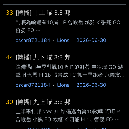
33
[轉播] 十上 喵 3:3 邦
到底為啥還有10局… P 曾峻岳 丞齡 K 張翔 GO
哲晏 FO --
oscar8721184
·
Lions
·
2026-06-30
44
[轉播] 九下 喵 3:3 邦
準備邁向半季對戰10敗 P 劉軒荅 申皓瑋 GO 游
擊 孔念恩 H 1b 張育成 FC 抓一壘跑者 范國宸
FO --
oscar8721184
·
Lions
·
2026-06-30
30
[轉播] 九上 喵 3:3 邦
上半季打邦 2W 9L 準備邁向第10敗嗎 呵呵 P
曾峻岳 小黑 FO 軟糖 K 四爺 H 1b 智傑 FO --