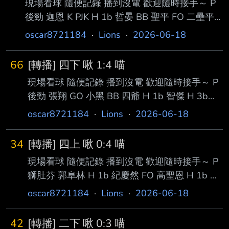
現場看球 隨便記錄 播到沒電 歡迎隨時接手～ P
後勁 迦恩 K PJK H 1b 哲晏 BB 聖平 FO 二壘平
飛 傳二壘抓到跑者 喵喵提出挑戰 二壘判決 挑戰
oscar8721184
·
Lions
·
2026-06-18
成功 游擊手未踩到二壘 張翔 K 先暫時播到這邊
去買晚餐休息一下：） --
66
[轉播] 四下 啾 1:4 喵
現場看球 隨便記錄 播到沒電 歡迎隨時接手～ P
後勁 張翔 GO 小黑 BB 四爺 H 1b 智傑 H 3b
2RBI 台鋼提出挑戰三壘判決 挑戰失敗 維持原判
oscar8721184
·
Lions
·
2026-06-18
小豪 FO 投手接到 傳三壘抓到智傑 --
34
[轉播] 四上 啾 0:4 喵
現場看球 隨便記錄 播到沒電 歡迎隨時接手～ P
獅肚芬 郭阜林 H 1b 紀慶然 FO 高聖恩 H 1b 劉
時豪 E 聖平過山洞 跑者一三壘 台鋼一分 朱盟
oscar8721184
·
Lions
·
2026-06-18
DP --
42
[轉播] 二下 啾 0:3 喵