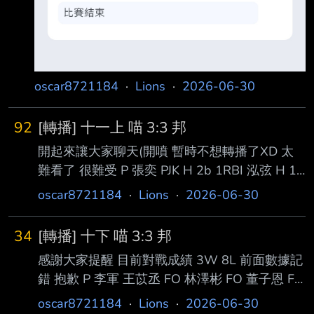
oscar8721184
·
Lions
·
2026-06-30
92
[轉播] 十一上 喵 3:3 邦
開起來讓大家聊天(開噴 暫時不想轉播了XD 太
難看了 很難受 P 張奕 PJK H 2b 1RBI 泓弦 H 1b
小黑 H 1b 1RBI 軟糖 FO 四爺 FO 智傑 GO --
oscar8721184
·
Lions
·
2026-06-30
34
[轉播] 十下 喵 3:3 邦
感謝大家提醒 目前對戰成績 3W 8L 前面數據記
錯 抱歉 P 李軍 王苡丞 FO 林澤彬 FO 董子恩 FO
--
oscar8721184
·
Lions
·
2026-06-30