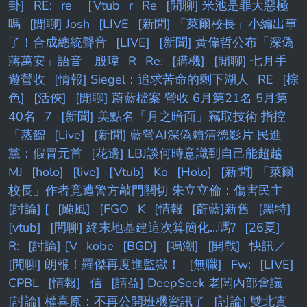
卦]
RE:
re
［Vtub
r
Re
[閒聊] 米池是罪大惡極
嗎
[閒聊] Josh
[LIVE
[新聞] 「萊爾校長」小編出事
了！合成總統聲音
[LIVE]
[新聞] 黃偉哲公布「深偽
蔣萬安」語音 殷瑋
R
Re:
[購機]
[閒聊] 七月手
遊營收
[情報] Siegel：追求苦命的剩下湖人
RE
[棕
色]
[活俠]
[閒聊] 蔚藍檔案 營收 6月第21名 5月第
40名
7
[新聞] 美點名「月之暗面」竊取技術 指控
「蒸餾
[Live]
[新聞] 藍營AI深偽賴清德影片 民進
黨：假冒元首
[花邊] LBJ談何時意識到自己能超越
MJ
[holo]
[live]
[Vtub]
Ko
[Holo]
[新聞] 「萊爾
校長」作者竟遭警方敲門關切 朱立立倫：傷害民主
[討論] [
[颱風]
[FGO
K
[情報
[蔚藍]新舊
[黑特]
[vtub]
[閒聊] 終末地基建這次算簡化...嗎?
[26夏]
R:
[討論] [V
kobe
[BGD]
[鳴潮]
[開戰]
快訊／
[閒聊] 朗報！羅傑再度進監獄！
[無職]
Fw:
[LIVE]
CPBL
[情報]
信
[請益] DeepSeek 老闆內部會議
[討論] 權喜原：不再公開班機資訊了
[討論] 雙北實