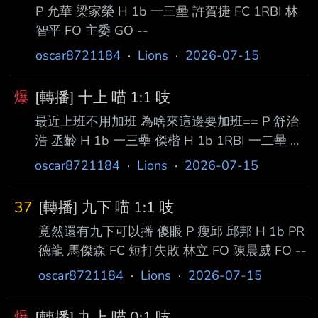
P 允華 梁家榮 H 1b 一三壘 許賀捷 FC 1RBI 林
智平 FO 主委 GO --
oscar8721184
·
Lions
·
2026-07-15
爆
[轉播] 十上 喵 1:1 吱
最近上班不用加班 為啥來這邊要加班== P 舒治
浩 丞齡 H 1b 一三壘 傑楷 H 1b 1RBI 一二壘 子
豪 FO 鳥飛 重羽 H 1b 1RBI 一二壘 泓弦 FC 哲
oscar8721184
·
Lions
·
2026-07-15
晏 K --
37
[轉播] 九下 喵 1:1 吱
竟然還有九下可以播 傻眼 P 瘦邱 邱邦 H 1b PR
德龍 馬傑森 FC 短打失敗 林立 FO 陳晨威 FO --
oscar8721184
·
Lions
·
2026-07-15
爆
[轉播] 九上 喵 0:1 吱