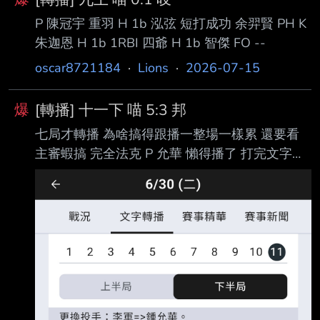
P 陳冠宇 重羽 H 1b 泓弦 短打成功 余羿賢 PH K
朱迦恩 H 1b 1RBI 四爺 H 1b 智傑 FO --
oscar8721184
·
Lions
·
2026-07-15
爆
[轉播] 十一下 喵 5:3 邦
七局才轉播 為啥搞得跟播一整場一樣累 還要看
主審蝦搞 完全法克 P 允華 懶得播了 打完文字會
中風 有興趣的自己去翻精華吧 我是建議別看了
看了難受 --